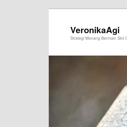
Skip
Skip
to
to
primary
secondary
VeronikaAgi
content
content
Strategi Menang Bermain Slot 