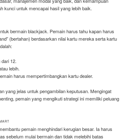
 dasar, manajemen modal yang baik, dan kemampuan
h kunci untuk mencapai hasil yang lebih baik.
 untuk bermain blackjack. Pemain harus tahu kapan harus
tand” (bertahan) berdasarkan nilai kartu mereka serta kartu
dalah:
 dari 12.
atau lebih.
emain harus mempertimbangkan kartu dealer.
uan yang jelas untuk pengambilan keputusan. Mengingat
penting, pemain yang mengikuti strategi ini memiliki peluang
MART
membantu pemain menghindari kerugian besar. Ia harus
as sebelum mulai bermain dan tidak melebihi batas