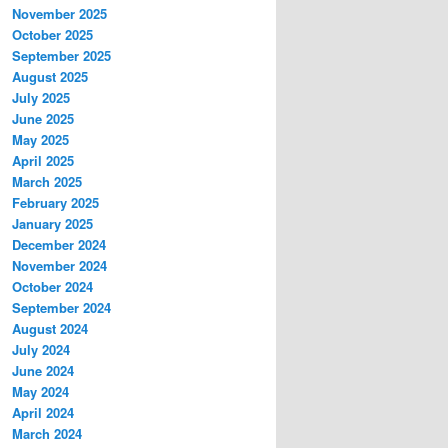
November 2025
October 2025
September 2025
August 2025
July 2025
June 2025
May 2025
April 2025
March 2025
February 2025
January 2025
December 2024
November 2024
October 2024
September 2024
August 2024
July 2024
June 2024
May 2024
April 2024
March 2024