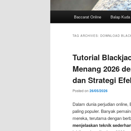
Main
Baccarat Online
Balap Kuda
menu
TAG ARCHIVES:
DOWNLOAD BLAC
Tutorial Blackj
Menang 2026 de
dan Strategi Efek
Posted on
26/05/2026
Dalam dunia perjudian online,
paling populer. Banyak pemai
mereka, terutama dengan berba
menjelaskan teknik sederh