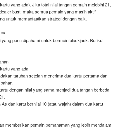
artu yang ada). Jika total nilai tangan pemain melebihi 21,
 dealer bust, maka semua pemain yang masih aktif
ing untuk memanfaatkan strategi dengan baik.
ACK
i yang perlu dipahami untuk bermain blackjack. Berikut
ahan.
kartu yang ada.
dakan taruhan setelah menerima dua kartu pertama dan
mbahan.
artu dengan nilai yang sama menjadi dua tangan berbeda.
21.
As dan kartu bernilai 10 (atau wajah) dalam dua kartu
t akan memberikan pemain pemahaman yang lebih mendalam