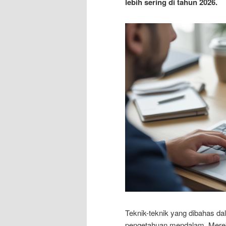
lebih sering di tahun 2026.
Teknik-teknik yang dibahas dal
pengetahuan mendalam. Mereka