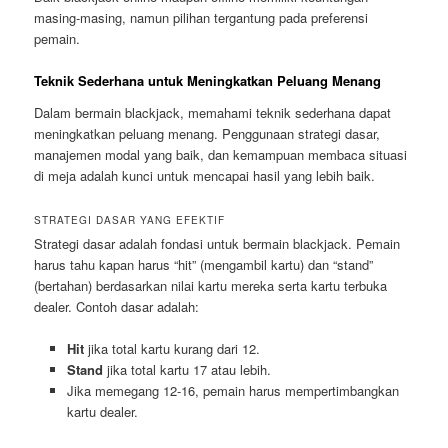
masing-masing, namun pilihan tergantung pada preferensi
pemain.
Teknik Sederhana untuk Meningkatkan Peluang Menang
Dalam bermain blackjack, memahami teknik sederhana dapat
meningkatkan peluang menang. Penggunaan strategi dasar,
manajemen modal yang baik, dan kemampuan membaca situasi
di meja adalah kunci untuk mencapai hasil yang lebih baik.
STRATEGI DASAR YANG EFEKTIF
Strategi dasar adalah fondasi untuk bermain blackjack. Pemain
harus tahu kapan harus “hit” (mengambil kartu) dan “stand”
(bertahan) berdasarkan nilai kartu mereka serta kartu terbuka
dealer. Contoh dasar adalah:
Hit
jika total kartu kurang dari 12.
Stand
jika total kartu 17 atau lebih.
Jika memegang 12-16, pemain harus mempertimbangkan
kartu dealer.