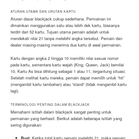
ATURAN UTAMA DAN URUTAN KARTU
Aturan dasar blackjack cukup sederhana. Permainan ini
dimainkan menggunakan satu atau lebih dek kartu, biasanya
terdiri dari 52 kartu. Tujuan utama pemain adalah untuk
mendekati nilai 21 tanpa melebihi angka tersebut. Pemain dan
dealer masing-masing menerima dua kartu di awal permainan.
Kartu dengan angka 2 hingga 10 memiliki nilai sesuai nomor
pada kartu, sementara kartu wajah (King, Queen, Jack) bernilai
10. Kartu As bisa dihitung sebagai 1 atau 11, tergantung situasi.
Setelah melihat kartu mereka, pemain dapat memilih untuk “hit”
(mengambil kartu tambahan) atau “stand” (tidak mengambil kartu
lagi).
TERMINOLOGI PENTING DALAM BLACKJACK
Memahami istilah dalam blackjack sangat penting untuk
permainan yang berhasil. Berikut adalah beberapa istilah yang
sering digunakan:
Bust
: Ketika total kartu pemain melebihi 21, maka pemain