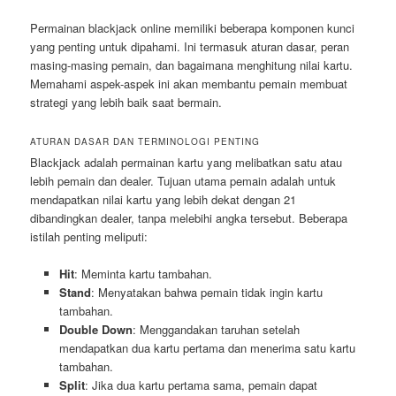
Permainan blackjack online memiliki beberapa komponen kunci
yang penting untuk dipahami. Ini termasuk aturan dasar, peran
masing-masing pemain, dan bagaimana menghitung nilai kartu.
Memahami aspek-aspek ini akan membantu pemain membuat
strategi yang lebih baik saat bermain.
ATURAN DASAR DAN TERMINOLOGI PENTING
Blackjack adalah permainan kartu yang melibatkan satu atau
lebih pemain dan dealer. Tujuan utama pemain adalah untuk
mendapatkan nilai kartu yang lebih dekat dengan 21
dibandingkan dealer, tanpa melebihi angka tersebut. Beberapa
istilah penting meliputi:
Hit
: Meminta kartu tambahan.
Stand
: Menyatakan bahwa pemain tidak ingin kartu
tambahan.
Double Down
: Menggandakan taruhan setelah
mendapatkan dua kartu pertama dan menerima satu kartu
tambahan.
Split
: Jika dua kartu pertama sama, pemain dapat