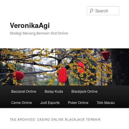
Skip
Skip
to
to
Sear
primary
secondary
content
content
VeronikaAgi
Strategi Menang Bermain Slot Online
Main
Baccarat Online
Balap Kuda
Blackjack Online
menu
Ceme Online
Judi Esports
Poker Online
Toto Macau
TAG ARCHIVES:
CASINO ONLINE BLACKJACK TERBAIK