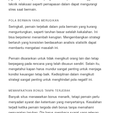
teknik relaksasi seperti pernapasan dalam dapat mengurangi
stres saat bermain.
POLA BERMAIN YANG MERUGIKAN
Seringkali, pemain terjebak dalam pola bermain yang kurang
menguntungkan, seperti taruhan besar setelah kekalahan. Ini
bisa berpotensi menambah kerugian. Mengembangkan strategi
bertaruh yang konsisten berdasarkan analisis statistik dapat
membantu mengatasi masalah ini.
Pemain disarankan untuk tidak mengikuti orang lain dan tetap
berpegang pada rencana yang telah disusun sendiri. Selain itu,
mengetahui kapan harus mundur sangat penting untuk menjaga
kondisi keuangan tetap baik. Kedisiplinan dalam mengikuti
strategi sangat penting untuk menghindari pola negatif ini.
MEMANFAATKAN BONUS TANPA TERJEBAK
Banyak situs menawarkan bonus menarik, tetapi pemain perlu
menyadari syarat dan ketentuan yang menyertainya. Kesalahan
terjadi ketika pemain tergoda oleh bonus tanpa memahami
persyaratan taruhan. Dia harus membaca syarat yang relevan