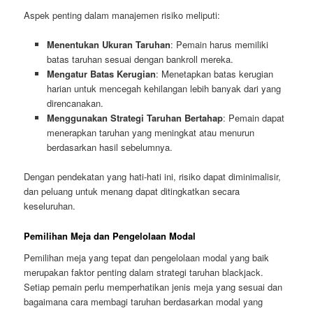
Aspek penting dalam manajemen risiko meliputi:
Menentukan Ukuran Taruhan
: Pemain harus memiliki
batas taruhan sesuai dengan bankroll mereka.
Mengatur Batas Kerugian
: Menetapkan batas kerugian
harian untuk mencegah kehilangan lebih banyak dari yang
direncanakan.
Menggunakan Strategi Taruhan Bertahap
: Pemain dapat
menerapkan taruhan yang meningkat atau menurun
berdasarkan hasil sebelumnya.
Dengan pendekatan yang hati-hati ini, risiko dapat diminimalisir,
dan peluang untuk menang dapat ditingkatkan secara
keseluruhan.
Pemilihan Meja dan Pengelolaan Modal
Pemilihan meja yang tepat dan pengelolaan modal yang baik
merupakan faktor penting dalam strategi taruhan blackjack.
Setiap pemain perlu memperhatikan jenis meja yang sesuai dan
bagaimana cara membagi taruhan berdasarkan modal yang