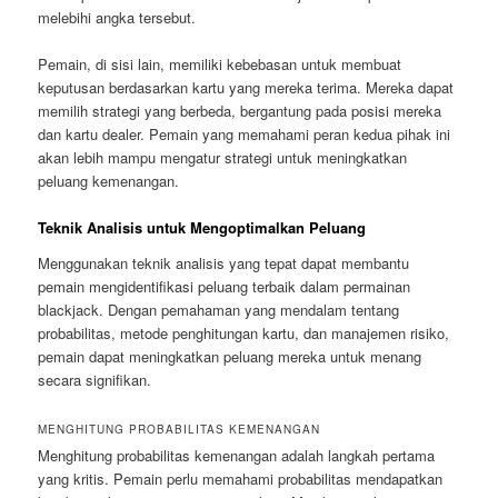
melebihi angka tersebut.
Pemain, di sisi lain, memiliki kebebasan untuk membuat
keputusan berdasarkan kartu yang mereka terima. Mereka dapat
memilih strategi yang berbeda, bergantung pada posisi mereka
dan kartu dealer. Pemain yang memahami peran kedua pihak ini
akan lebih mampu mengatur strategi untuk meningkatkan
peluang kemenangan.
Teknik Analisis untuk Mengoptimalkan Peluang
Menggunakan teknik analisis yang tepat dapat membantu
pemain mengidentifikasi peluang terbaik dalam permainan
blackjack. Dengan pemahaman yang mendalam tentang
probabilitas, metode penghitungan kartu, dan manajemen risiko,
pemain dapat meningkatkan peluang mereka untuk menang
secara signifikan.
MENGHITUNG PROBABILITAS KEMENANGAN
Menghitung probabilitas kemenangan adalah langkah pertama
yang kritis. Pemain perlu memahami probabilitas mendapatkan