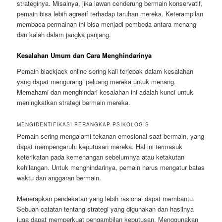
strateginya. Misalnya, jika lawan cenderung bermain konservatif,
pemain bisa lebih agresif terhadap taruhan mereka. Keterampilan
membaca permainan ini bisa menjadi pembeda antara menang
dan kalah dalam jangka panjang.
Kesalahan Umum dan Cara Menghindarinya
Pemain blackjack online sering kali terjebak dalam kesalahan
yang dapat mengurangi peluang mereka untuk menang.
Memahami dan menghindari kesalahan ini adalah kunci untuk
meningkatkan strategi bermain mereka.
MENGIDENTIFIKASI PERANGKAP PSIKOLOGIS
Pemain sering mengalami tekanan emosional saat bermain, yang
dapat mempengaruhi keputusan mereka. Hal ini termasuk
keterikatan pada kemenangan sebelumnya atau ketakutan
kehilangan. Untuk menghindarinya, pemain harus mengatur batas
waktu dan anggaran bermain.
Menerapkan pendekatan yang lebih rasional dapat membantu.
Sebuah catatan tentang strategi yang digunakan dan hasilnya
juga dapat memperkuat pengambilan keputusan. Menggunakan