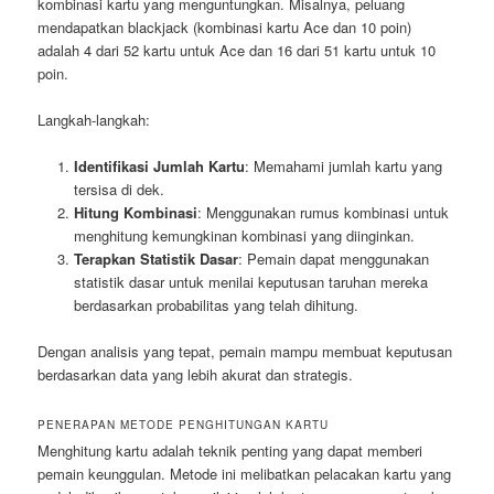
kombinasi kartu yang menguntungkan. Misalnya, peluang
mendapatkan blackjack (kombinasi kartu Ace dan 10 poin)
adalah 4 dari 52 kartu untuk Ace dan 16 dari 51 kartu untuk 10
poin.
Langkah-langkah:
Identifikasi Jumlah Kartu
: Memahami jumlah kartu yang
tersisa di dek.
Hitung Kombinasi
: Menggunakan rumus kombinasi untuk
menghitung kemungkinan kombinasi yang diinginkan.
Terapkan Statistik Dasar
: Pemain dapat menggunakan
statistik dasar untuk menilai keputusan taruhan mereka
berdasarkan probabilitas yang telah dihitung.
Dengan analisis yang tepat, pemain mampu membuat keputusan
berdasarkan data yang lebih akurat dan strategis.
PENERAPAN METODE PENGHITUNGAN KARTU
Menghitung kartu adalah teknik penting yang dapat memberi
pemain keunggulan. Metode ini melibatkan pelacakan kartu yang