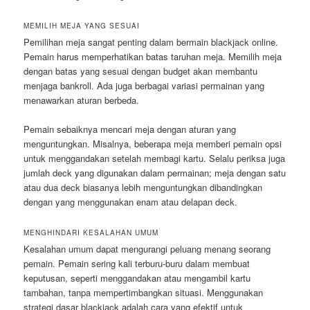
MEMILIH MEJA YANG SESUAI
Pemilihan meja sangat penting dalam bermain blackjack online.
Pemain harus memperhatikan batas taruhan meja. Memilih meja
dengan batas yang sesuai dengan budget akan membantu
menjaga bankroll. Ada juga berbagai variasi permainan yang
menawarkan aturan berbeda.
Pemain sebaiknya mencari meja dengan aturan yang
menguntungkan. Misalnya, beberapa meja memberi pemain opsi
untuk menggandakan setelah membagi kartu. Selalu periksa juga
jumlah deck yang digunakan dalam permainan; meja dengan satu
atau dua deck biasanya lebih menguntungkan dibandingkan
dengan yang menggunakan enam atau delapan deck.
MENGHINDARI KESALAHAN UMUM
Kesalahan umum dapat mengurangi peluang menang seorang
pemain. Pemain sering kali terburu-buru dalam membuat
keputusan, seperti menggandakan atau mengambil kartu
tambahan, tanpa mempertimbangkan situasi. Menggunakan
strategi dasar blackjack adalah cara yang efektif untuk