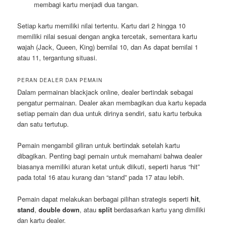
membagi kartu menjadi dua tangan.
Setiap kartu memiliki nilai tertentu. Kartu dari 2 hingga 10
memiliki nilai sesuai dengan angka tercetak, sementara kartu
wajah (Jack, Queen, King) bernilai 10, dan As dapat bernilai 1
atau 11, tergantung situasi.
PERAN DEALER DAN PEMAIN
Dalam permainan blackjack online, dealer bertindak sebagai
pengatur permainan. Dealer akan membagikan dua kartu kepada
setiap pemain dan dua untuk dirinya sendiri, satu kartu terbuka
dan satu tertutup.
Pemain mengambil giliran untuk bertindak setelah kartu
dibagikan. Penting bagi pemain untuk memahami bahwa dealer
biasanya memiliki aturan ketat untuk diikuti, seperti harus “hit”
pada total 16 atau kurang dan “stand” pada 17 atau lebih.
Pemain dapat melakukan berbagai pilihan strategis seperti
hit
,
stand
,
double down
, atau
split
berdasarkan kartu yang dimiliki
dan kartu dealer.