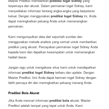
Master Prediksi memberikan
prediksi togel Sidney
yang
terpercaya dan akurat. Dalam permainan togel Sidney, kami
menyediakan informasi tentang angka-angka yang berpotensi
keluar. Dengan menggunakan
prediksi togel Sidney
ini, Anda
dapat meningkatkan peluang Anda untuk memenangkan
permainan.
Kami mengumpulkan data dari sejumlah sumber dan
menggunakan metode analisis yang cermat untuk memberikan
prediksi yang akurat. Percayakan permainan togel Sidney Anda
kepada kami dan dapatkan kesempatan untuk memenangkan
hadiah besar.
Jangan ragu untuk mengakses situs kami untuk mendapatkan
informasi
prediksi togel Sidney
terbaru dan update. Dengan
Master Prediksi, kini Anda dapat bermain togel Sidney dengan
lebih percaya diri dan meningkatkan peluang menang Anda.
Prediksi Bola Akurat
Jika Anda mencari informasi
prediksi bola
akurat, Master
Prediksi adalah tempat yang tepat untuk Anda. Kami