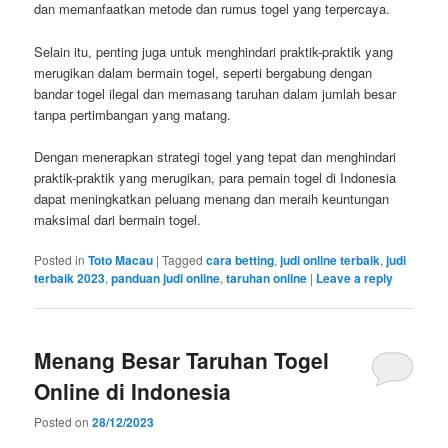
dan memanfaatkan metode dan rumus togel yang terpercaya.
Selain itu, penting juga untuk menghindari praktik-praktik yang
merugikan dalam bermain togel, seperti bergabung dengan
bandar togel ilegal dan memasang taruhan dalam jumlah besar
tanpa pertimbangan yang matang.
Dengan menerapkan strategi togel yang tepat dan menghindari
praktik-praktik yang merugikan, para pemain togel di Indonesia
dapat meningkatkan peluang menang dan meraih keuntungan
maksimal dari bermain togel.
Posted in
Toto Macau
|
Tagged
cara betting
,
judi online terbaik
,
judi
terbaik 2023
,
panduan judi online
,
taruhan online
|
Leave a reply
Menang Besar Taruhan Togel
Online di Indonesia
Posted on
28/12/2023