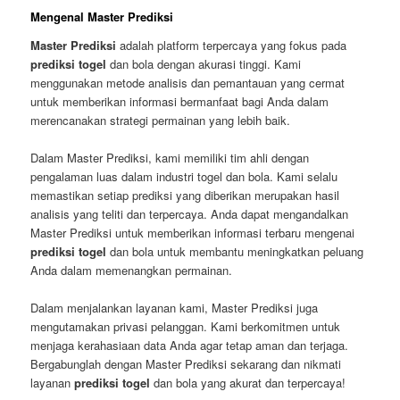
Mengenal Master Prediksi
Master Prediksi
adalah platform terpercaya yang fokus pada
prediksi togel
dan bola dengan akurasi tinggi. Kami
menggunakan metode analisis dan pemantauan yang cermat
untuk memberikan informasi bermanfaat bagi Anda dalam
merencanakan strategi permainan yang lebih baik.
Dalam Master Prediksi, kami memiliki tim ahli dengan
pengalaman luas dalam industri togel dan bola. Kami selalu
memastikan setiap prediksi yang diberikan merupakan hasil
analisis yang teliti dan terpercaya. Anda dapat mengandalkan
Master Prediksi untuk memberikan informasi terbaru mengenai
prediksi togel
dan bola untuk membantu meningkatkan peluang
Anda dalam memenangkan permainan.
Dalam menjalankan layanan kami, Master Prediksi juga
mengutamakan privasi pelanggan. Kami berkomitmen untuk
menjaga kerahasiaan data Anda agar tetap aman dan terjaga.
Bergabunglah dengan Master Prediksi sekarang dan nikmati
layanan
prediksi togel
dan bola yang akurat dan terpercaya!