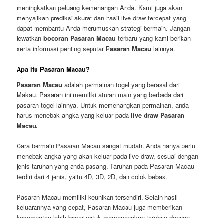
meningkatkan peluang kemenangan Anda. Kami juga akan
menyajikan prediksi akurat dan hasil live draw tercepat yang
dapat membantu Anda merumuskan strategi bermain. Jangan
lewatkan
bocoran Pasaran Macau
terbaru yang kami berikan
serta informasi penting seputar
Pasaran Macau
lainnya.
Apa itu Pasaran Macau?
Pasaran Macau
adalah permainan togel yang berasal dari
Makau. Pasaran ini memiliki aturan main yang berbeda dari
pasaran togel lainnya. Untuk memenangkan permainan, anda
harus menebak angka yang keluar pada
live draw Pasaran
Macau
.
Cara bermain Pasaran Macau sangat mudah. Anda hanya perlu
menebak angka yang akan keluar pada live draw, sesuai dengan
jenis taruhan yang anda pasang. Taruhan pada Pasaran Macau
terdiri dari 4 jenis, yaitu 4D, 3D, 2D, dan colok bebas.
Pasaran Macau memiliki keunikan tersendiri. Selain hasil
keluarannya yang cepat, Pasaran Macau juga memberikan
kesempatan lebih besar untuk memenangkan taruhan dengan