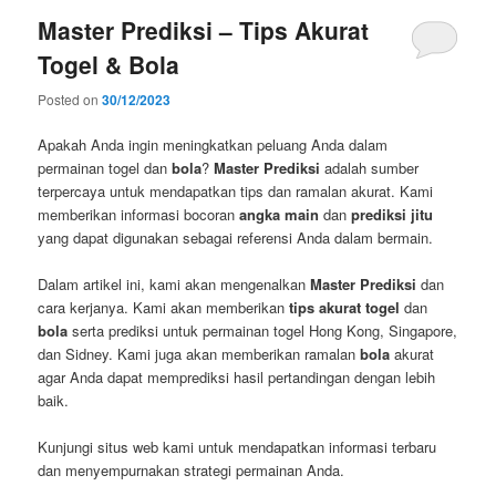
Master Prediksi – Tips Akurat
Togel & Bola
Posted on
30/12/2023
Apakah Anda ingin meningkatkan peluang Anda dalam
permainan togel dan
bola
?
Master Prediksi
adalah sumber
terpercaya untuk mendapatkan tips dan ramalan akurat. Kami
memberikan informasi bocoran
angka main
dan
prediksi jitu
yang dapat digunakan sebagai referensi Anda dalam bermain.
Dalam artikel ini, kami akan mengenalkan
Master Prediksi
dan
cara kerjanya. Kami akan memberikan
tips akurat togel
dan
bola
serta prediksi untuk permainan togel Hong Kong, Singapore,
dan Sidney. Kami juga akan memberikan ramalan
bola
akurat
agar Anda dapat memprediksi hasil pertandingan dengan lebih
baik.
Kunjungi situs web kami untuk mendapatkan informasi terbaru
dan menyempurnakan strategi permainan Anda.