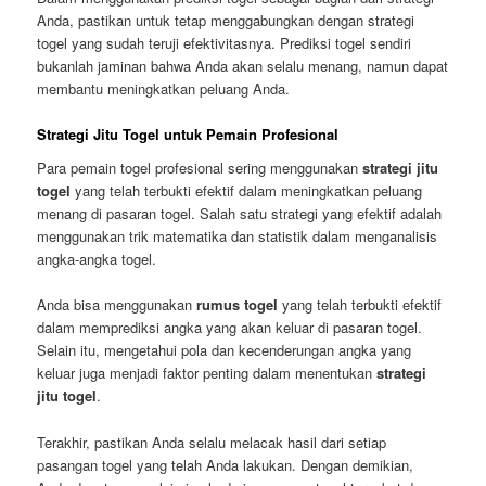
Anda, pastikan untuk tetap menggabungkan dengan strategi
togel yang sudah teruji efektivitasnya. Prediksi togel sendiri
bukanlah jaminan bahwa Anda akan selalu menang, namun dapat
membantu meningkatkan peluang Anda.
Strategi Jitu Togel untuk Pemain Profesional
Para pemain togel profesional sering menggunakan
strategi jitu
togel
yang telah terbukti efektif dalam meningkatkan peluang
menang di pasaran togel. Salah satu strategi yang efektif adalah
menggunakan trik matematika dan statistik dalam menganalisis
angka-angka togel.
Anda bisa menggunakan
rumus togel
yang telah terbukti efektif
dalam memprediksi angka yang akan keluar di pasaran togel.
Selain itu, mengetahui pola dan kecenderungan angka yang
keluar juga menjadi faktor penting dalam menentukan
strategi
jitu togel
.
Terakhir, pastikan Anda selalu melacak hasil dari setiap
pasangan togel yang telah Anda lakukan. Dengan demikian,