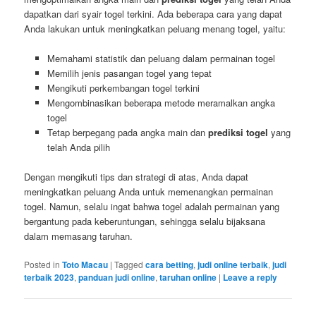
dapatkan dari syair togel terkini. Ada beberapa cara yang dapat
Anda lakukan untuk meningkatkan peluang menang togel, yaitu:
Memahami statistik dan peluang dalam permainan togel
Memilih jenis pasangan togel yang tepat
Mengikuti perkembangan togel terkini
Mengombinasikan beberapa metode meramalkan angka
togel
Tetap berpegang pada angka main dan
prediksi togel
yang
telah Anda pilih
Dengan mengikuti tips dan strategi di atas, Anda dapat
meningkatkan peluang Anda untuk memenangkan permainan
togel. Namun, selalu ingat bahwa togel adalah permainan yang
bergantung pada keberuntungan, sehingga selalu bijaksana
dalam memasang taruhan.
Posted in
Toto Macau
|
Tagged
cara betting
,
judi online terbaik
,
judi
terbaik 2023
,
panduan judi online
,
taruhan online
|
Leave a reply