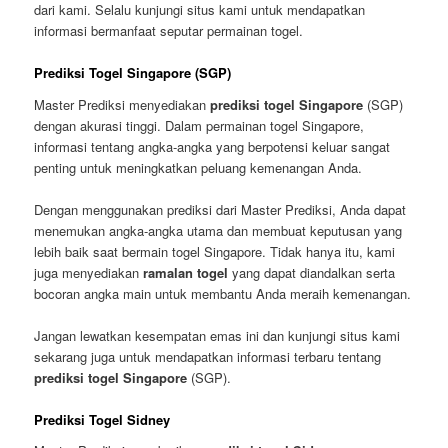
dari kami. Selalu kunjungi situs kami untuk mendapatkan
informasi bermanfaat seputar permainan togel.
Prediksi Togel Singapore (SGP)
Master Prediksi menyediakan
prediksi togel Singapore
(SGP)
dengan akurasi tinggi. Dalam permainan togel Singapore,
informasi tentang angka-angka yang berpotensi keluar sangat
penting untuk meningkatkan peluang kemenangan Anda.
Dengan menggunakan prediksi dari Master Prediksi, Anda dapat
menemukan angka-angka utama dan membuat keputusan yang
lebih baik saat bermain togel Singapore. Tidak hanya itu, kami
juga menyediakan
ramalan togel
yang dapat diandalkan serta
bocoran angka main untuk membantu Anda meraih kemenangan.
Jangan lewatkan kesempatan emas ini dan kunjungi situs kami
sekarang juga untuk mendapatkan informasi terbaru tentang
prediksi togel Singapore
(SGP).
Prediksi Togel Sidney