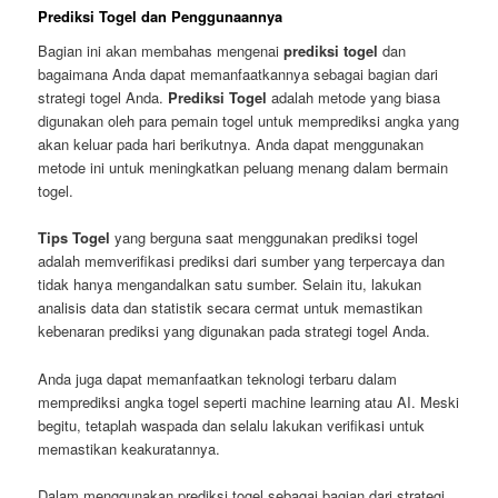
Prediksi Togel dan Penggunaannya
Bagian ini akan membahas mengenai
prediksi togel
dan
bagaimana Anda dapat memanfaatkannya sebagai bagian dari
strategi togel Anda.
Prediksi Togel
adalah metode yang biasa
digunakan oleh para pemain togel untuk memprediksi angka yang
akan keluar pada hari berikutnya. Anda dapat menggunakan
metode ini untuk meningkatkan peluang menang dalam bermain
togel.
Tips Togel
yang berguna saat menggunakan prediksi togel
adalah memverifikasi prediksi dari sumber yang terpercaya dan
tidak hanya mengandalkan satu sumber. Selain itu, lakukan
analisis data dan statistik secara cermat untuk memastikan
kebenaran prediksi yang digunakan pada strategi togel Anda.
Anda juga dapat memanfaatkan teknologi terbaru dalam
memprediksi angka togel seperti machine learning atau AI. Meski
begitu, tetaplah waspada dan selalu lakukan verifikasi untuk
memastikan keakuratannya.
Dalam menggunakan prediksi togel sebagai bagian dari strategi