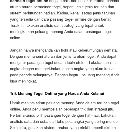
bermain togel online
dengan baik dan benar. Pertama, pahami
aturan-aturan permainan togel, seperti jenis-jenis taruhan dan
sistem perhitungan hadiah. Kedua, kenali setiap jenis taruhan
yang tersedia dan cara
pasang togel online
dengan benar.
Terakhir, lakukan analisis dan strategi yang tepat untuk
meningkatkan peluang menang Anda dalam pasangan togel
online.
Jangan hanya mengandalkan hoki atau keberuntungan semata.
Dengan memahami aturan dan jenis taruhan togel, Anda dapat
mengatur pasangan togel secara lebih efektif. Lakukan analisis
angka dengan memperkirakan angka-angka yang akan keluar
pada periode selanjutnya. Dengan begitu, peluang menang Anda
bisa meningkat.
Trik Menang Togel Online yang Harus Anda Ketahui
Untuk meningkatkan peluang menang Anda dalam taruhan togel
online, Anda perlu mempelajari beberapa trik dan strategi jitu.
Pertama-tama, pilih pasangan togel dengan hati-hati. Lakukan
analisis data dan coba cari tahu pola angka yang sering muncul.
Selain itu, gunakan sistem taruhan yang efektif seperti sistem