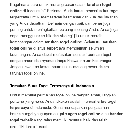
Bagaimana cara untuk menang besar dalam
taruhan togel
online
di Indonesia? Pertama, Anda harus mencari
situs togel
terpercaya
untuk memastikan keamanan dan kualitas layanan
yang Anda dapatkan. Bermain dengan baik dan benar juga
penting untuk meningkatkan peluang menang Anda. Anda juga
dapat menggunakan trik dan strategi jitu untuk meraih
kemenangan dalam
taruhan togel online
. Selain itu,
taruhan
togel online
di situs terpercaya memberikan sejumlah
keuntungan. Anda dapat merasakan sensasi bermain togel
dengan aman dan nyaman tanpa khawatir akan kecurangan.
Jangan lewatkan kesempatan untuk menang besar dalam
taruhan togel online.
Temukan Situs Togel Terpercaya di Indonesia
Untuk memulai permainan togel online dengan aman, langkah
pertama yang harus Anda lakukan adalah mencari
situs togel
terpercaya
di Indonesia. Guna mendapatkan pengalaman
bermain togel yang nyaman, pilih
agen togel online
atau
bandar
togel terbaik
yang telah memiliki reputasi baik dan telah
memiliki lisensi resmi.