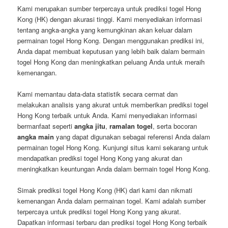
Kami merupakan sumber terpercaya untuk prediksi togel Hong
Kong (HK) dengan akurasi tinggi. Kami menyediakan informasi
tentang angka-angka yang kemungkinan akan keluar dalam
permainan togel Hong Kong. Dengan menggunakan prediksi ini,
Anda dapat membuat keputusan yang lebih baik dalam bermain
togel Hong Kong dan meningkatkan peluang Anda untuk meraih
kemenangan.
Kami memantau data-data statistik secara cermat dan
melakukan analisis yang akurat untuk memberikan prediksi togel
Hong Kong terbaik untuk Anda. Kami menyediakan informasi
bermanfaat seperti
angka jitu
,
ramalan togel
, serta bocoran
angka main
yang dapat digunakan sebagai referensi Anda dalam
permainan togel Hong Kong. Kunjungi situs kami sekarang untuk
mendapatkan prediksi togel Hong Kong yang akurat dan
meningkatkan keuntungan Anda dalam bermain togel Hong Kong.
Simak prediksi togel Hong Kong (HK) dari kami dan nikmati
kemenangan Anda dalam permainan togel. Kami adalah sumber
terpercaya untuk prediksi togel Hong Kong yang akurat.
Dapatkan informasi terbaru dan prediksi togel Hong Kong terbaik