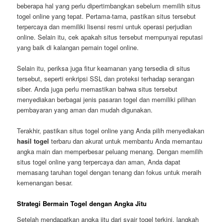
beberapa hal yang perlu dipertimbangkan sebelum memilih situs
togel online yang tepat. Pertama-tama, pastikan situs tersebut
terpercaya dan memiliki lisensi resmi untuk operasi perjudian
online. Selain itu, cek apakah situs tersebut mempunyai reputasi
yang baik di kalangan pemain togel online.
Selain itu, periksa juga fitur keamanan yang tersedia di situs
tersebut, seperti enkripsi SSL dan proteksi terhadap serangan
siber. Anda juga perlu memastikan bahwa situs tersebut
menyediakan berbagai jenis pasaran togel dan memiliki pilihan
pembayaran yang aman dan mudah digunakan.
Terakhir, pastikan situs togel online yang Anda pilih menyediakan
hasil togel
terbaru dan akurat untuk membantu Anda memantau
angka main dan memperbesar peluang menang. Dengan memilih
situs togel online yang terpercaya dan aman, Anda dapat
memasang taruhan togel dengan tenang dan fokus untuk meraih
kemenangan besar.
Strategi Bermain Togel dengan Angka Jitu
Setelah mendapatkan angka jitu dari syair togel terkini, langkah