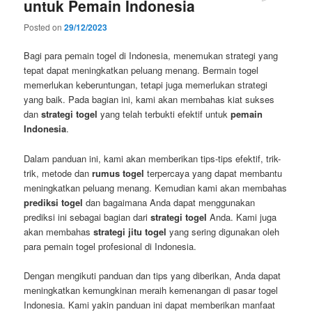
untuk Pemain Indonesia
Posted on
29/12/2023
Bagi para pemain togel di Indonesia, menemukan strategi yang
tepat dapat meningkatkan peluang menang. Bermain togel
memerlukan keberuntungan, tetapi juga memerlukan strategi
yang baik. Pada bagian ini, kami akan membahas kiat sukses
dan
strategi togel
yang telah terbukti efektif untuk
pemain
Indonesia
.
Dalam panduan ini, kami akan memberikan tips-tips efektif, trik-
trik, metode dan
rumus togel
terpercaya yang dapat membantu
meningkatkan peluang menang. Kemudian kami akan membahas
prediksi togel
dan bagaimana Anda dapat menggunakan
prediksi ini sebagai bagian dari
strategi togel
Anda. Kami juga
akan membahas
strategi jitu togel
yang sering digunakan oleh
para pemain togel profesional di Indonesia.
Dengan mengikuti panduan dan tips yang diberikan, Anda dapat
meningkatkan kemungkinan meraih kemenangan di pasar togel
Indonesia. Kami yakin panduan ini dapat memberikan manfaat