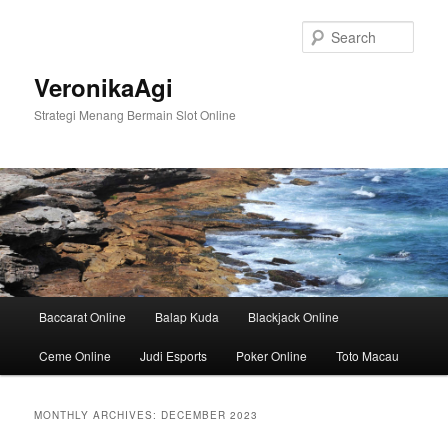
Skip
Skip
to
to
Sear
primary
secondary
content
content
VeronikaAgi
Strategi Menang Bermain Slot Online
Main
Baccarat Online
Balap Kuda
Blackjack Online
menu
Ceme Online
Judi Esports
Poker Online
Toto Macau
MONTHLY ARCHIVES:
DECEMBER 2023