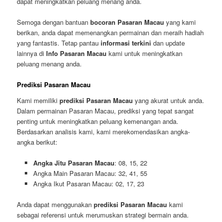
dapat meningkatkan peluang menang anda.
Semoga dengan bantuan
bocoran Pasaran Macau
yang kami
berikan, anda dapat memenangkan permainan dan meraih hadiah
yang fantastis. Tetap pantau
informasi terkini
dan update
lainnya di
Info Pasaran Macau
kami untuk meningkatkan
peluang menang anda.
Prediksi Pasaran Macau
Kami memiliki
prediksi Pasaran Macau
yang akurat untuk anda.
Dalam permainan Pasaran Macau, prediksi yang tepat sangat
penting untuk meningkatkan peluang kemenangan anda.
Berdasarkan analisis kami, kami merekomendasikan angka-
angka berikut:
Angka Jitu Pasaran Macau
: 08, 15, 22
Angka Main Pasaran Macau: 32, 41, 55
Angka Ikut Pasaran Macau: 02, 17, 23
Anda dapat menggunakan
prediksi Pasaran Macau
kami
sebagai referensi untuk merumuskan strategi bermain anda.