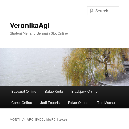
Skip
Skip
to
to
Sear
primary
secondary
content
content
VeronikaAgi
Strategi Menang Bermain Slot Online
Main
Baccarat Online
Balap Kuda
Blackjack Online
menu
Ceme Online
Judi Esports
Poker Online
Toto Macau
MONTHLY ARCHIVES:
MARCH 2024