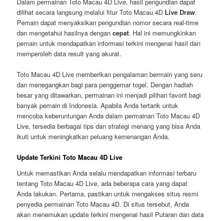
Dalam permainan Toto Macau 4D Live, hasil pengundian dapat
dilihat secara langsung melalui fitur Toto Macau 4D
Live Draw
.
Pemain dapat menyaksikan pengundian nomor secara real-time
dan mengetahui hasilnya dengan
cepat
. Hal ini memungkinkan
pemain untuk mendapatkan informasi terkini mengenai hasil dan
memperoleh data result yang akurat.
Toto Macau 4D Live memberikan pengalaman bermain yang seru
dan menegangkan bagi para penggemar togel. Dengan hadiah
besar yang ditawarkan, permainan ini menjadi pilihan favorit bagi
banyak pemain di Indonesia. Apabila Anda tertarik untuk
mencoba keberuntungan Anda dalam permainan Toto Macau 4D
Live, tersedia berbagai tips dan strategi menang yang bisa Anda
ikuti untuk meningkatkan peluang kemenangan Anda.
Update Terkini Toto Macau 4D Live
Untuk memastikan Anda selalu mendapatkan informasi terbaru
tentang Toto Macau 4D Live, ada beberapa cara yang dapat
Anda lakukan. Pertama, pastikan untuk mengakses situs resmi
penyedia permainan Toto Macau 4D. Di situs tersebut, Anda
akan menemukan update terkini mengenai hasil Putaran dan data