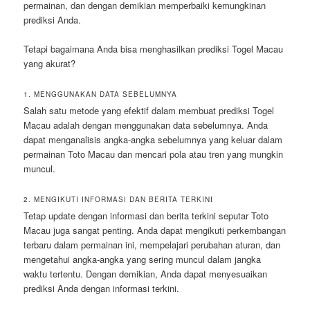
permainan, dan dengan demikian memperbaiki kemungkinan
prediksi Anda.
Tetapi bagaimana Anda bisa menghasilkan prediksi Togel Macau
yang akurat?
1. MENGGUNAKAN DATA SEBELUMNYA
Salah satu metode yang efektif dalam membuat prediksi Togel
Macau adalah dengan menggunakan data sebelumnya. Anda
dapat menganalisis angka-angka sebelumnya yang keluar dalam
permainan Toto Macau dan mencari pola atau tren yang mungkin
muncul.
2. MENGIKUTI INFORMASI DAN BERITA TERKINI
Tetap update dengan informasi dan berita terkini seputar Toto
Macau juga sangat penting. Anda dapat mengikuti perkembangan
terbaru dalam permainan ini, mempelajari perubahan aturan, dan
mengetahui angka-angka yang sering muncul dalam jangka
waktu tertentu. Dengan demikian, Anda dapat menyesuaikan
prediksi Anda dengan informasi terkini.