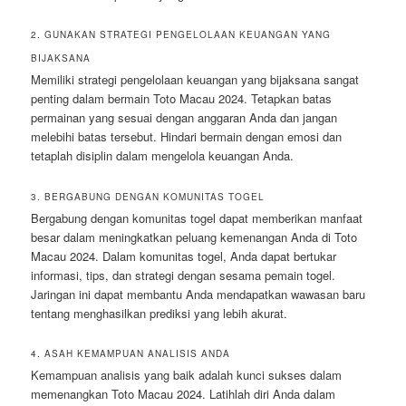
2. GUNAKAN STRATEGI PENGELOLAAN KEUANGAN YANG
BIJAKSANA
Memiliki strategi pengelolaan keuangan yang bijaksana sangat
penting dalam bermain Toto Macau 2024. Tetapkan batas
permainan yang sesuai dengan anggaran Anda dan jangan
melebihi batas tersebut. Hindari bermain dengan emosi dan
tetaplah disiplin dalam mengelola keuangan Anda.
3. BERGABUNG DENGAN KOMUNITAS TOGEL
Bergabung dengan komunitas togel dapat memberikan manfaat
besar dalam meningkatkan peluang kemenangan Anda di Toto
Macau 2024. Dalam komunitas togel, Anda dapat bertukar
informasi, tips, dan strategi dengan sesama pemain togel.
Jaringan ini dapat membantu Anda mendapatkan wawasan baru
tentang menghasilkan prediksi yang lebih akurat.
4. ASAH KEMAMPUAN ANALISIS ANDA
Kemampuan analisis yang baik adalah kunci sukses dalam
memenangkan Toto Macau 2024. Latihlah diri Anda dalam