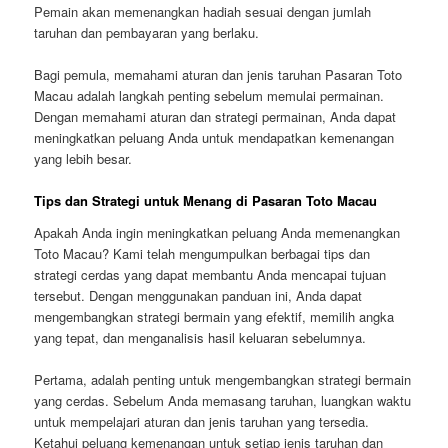
Pemain akan memenangkan hadiah sesuai dengan jumlah
taruhan dan pembayaran yang berlaku.
Bagi pemula, memahami aturan dan jenis taruhan Pasaran Toto
Macau adalah langkah penting sebelum memulai permainan.
Dengan memahami aturan dan strategi permainan, Anda dapat
meningkatkan peluang Anda untuk mendapatkan kemenangan
yang lebih besar.
Tips dan Strategi untuk Menang di Pasaran Toto Macau
Apakah Anda ingin meningkatkan peluang Anda memenangkan
Toto Macau? Kami telah mengumpulkan berbagai tips dan
strategi cerdas yang dapat membantu Anda mencapai tujuan
tersebut. Dengan menggunakan panduan ini, Anda dapat
mengembangkan strategi bermain yang efektif, memilih angka
yang tepat, dan menganalisis hasil keluaran sebelumnya.
Pertama, adalah penting untuk mengembangkan strategi bermain
yang cerdas. Sebelum Anda memasang taruhan, luangkan waktu
untuk mempelajari aturan dan jenis taruhan yang tersedia.
Ketahui peluang kemenangan untuk setiap jenis taruhan dan