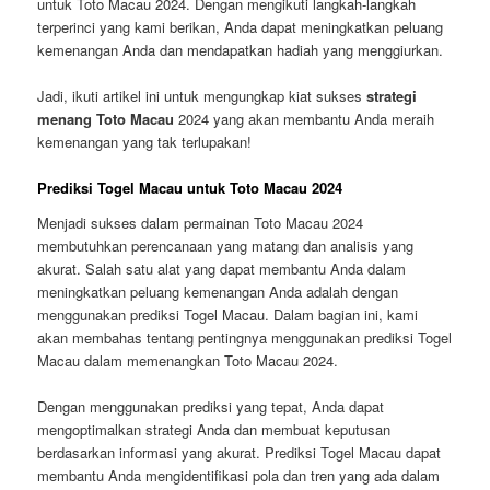
untuk Toto Macau 2024. Dengan mengikuti langkah-langkah
terperinci yang kami berikan, Anda dapat meningkatkan peluang
kemenangan Anda dan mendapatkan hadiah yang menggiurkan.
Jadi, ikuti artikel ini untuk mengungkap kiat sukses
strategi
menang Toto Macau
2024 yang akan membantu Anda meraih
kemenangan yang tak terlupakan!
Prediksi Togel Macau untuk Toto Macau 2024
Menjadi sukses dalam permainan Toto Macau 2024
membutuhkan perencanaan yang matang dan analisis yang
akurat. Salah satu alat yang dapat membantu Anda dalam
meningkatkan peluang kemenangan Anda adalah dengan
menggunakan prediksi Togel Macau. Dalam bagian ini, kami
akan membahas tentang pentingnya menggunakan prediksi Togel
Macau dalam memenangkan Toto Macau 2024.
Dengan menggunakan prediksi yang tepat, Anda dapat
mengoptimalkan strategi Anda dan membuat keputusan
berdasarkan informasi yang akurat. Prediksi Togel Macau dapat
membantu Anda mengidentifikasi pola dan tren yang ada dalam