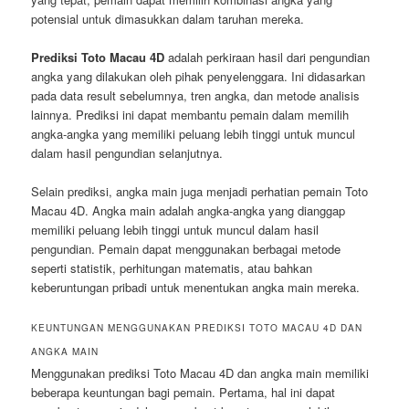
potensial untuk dimasukkan dalam taruhan mereka.
Prediksi Toto Macau 4D
adalah perkiraan hasil dari pengundian
angka yang dilakukan oleh pihak penyelenggara. Ini didasarkan
pada data result sebelumnya, tren angka, dan metode analisis
lainnya. Prediksi ini dapat membantu pemain dalam memilih
angka-angka yang memiliki peluang lebih tinggi untuk muncul
dalam hasil pengundian selanjutnya.
Selain prediksi, angka main juga menjadi perhatian pemain Toto
Macau 4D. Angka main adalah angka-angka yang dianggap
memiliki peluang lebih tinggi untuk muncul dalam hasil
pengundian. Pemain dapat menggunakan berbagai metode
seperti statistik, perhitungan matematis, atau bahkan
keberuntungan pribadi untuk menentukan angka main mereka.
KEUNTUNGAN MENGGUNAKAN PREDIKSI TOTO MACAU 4D DAN
ANGKA MAIN
Menggunakan prediksi Toto Macau 4D dan angka main memiliki
beberapa keuntungan bagi pemain. Pertama, hal ini dapat