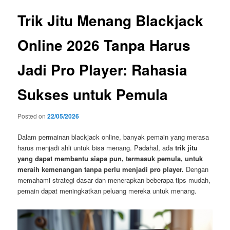
Trik Jitu Menang Blackjack
Online 2026 Tanpa Harus
Jadi Pro Player: Rahasia
Sukses untuk Pemula
Posted on
22/05/2026
Dalam permainan blackjack online, banyak pemain yang merasa
harus menjadi ahli untuk bisa menang. Padahal, ada
trik jitu
yang dapat membantu siapa pun, termasuk pemula, untuk
meraih kemenangan tanpa perlu menjadi pro player.
Dengan
memahami strategi dasar dan menerapkan beberapa tips mudah,
pemain dapat meningkatkan peluang mereka untuk menang.