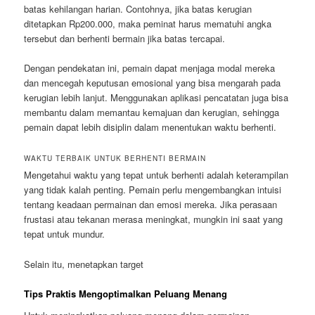
batas kehilangan harian. Contohnya, jika batas kerugian
ditetapkan Rp200.000, maka peminat harus mematuhi angka
tersebut dan berhenti bermain jika batas tercapai.
Dengan pendekatan ini, pemain dapat menjaga modal mereka
dan mencegah keputusan emosional yang bisa mengarah pada
kerugian lebih lanjut. Menggunakan aplikasi pencatatan juga bisa
membantu dalam memantau kemajuan dan kerugian, sehingga
pemain dapat lebih disiplin dalam menentukan waktu berhenti.
WAKTU TERBAIK UNTUK BERHENTI BERMAIN
Mengetahui waktu yang tepat untuk berhenti adalah keterampilan
yang tidak kalah penting. Pemain perlu mengembangkan intuisi
tentang keadaan permainan dan emosi mereka. Jika perasaan
frustasi atau tekanan merasa meningkat, mungkin ini saat yang
tepat untuk mundur.
Selain itu, menetapkan target
Tips Praktis Mengoptimalkan Peluang Menang