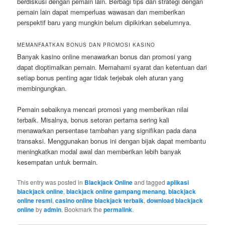
berdiskusi dengan pemain lain. Berbagi tips dan strategi dengan
pemain lain dapat memperluas wawasan dan memberikan
perspektif baru yang mungkin belum dipikirkan sebelumnya.
MEMANFAATKAN BONUS DAN PROMOSI KASINO
Banyak kasino online menawarkan bonus dan promosi yang
dapat dioptimalkan pemain. Memahami syarat dan ketentuan dari
setiap bonus penting agar tidak terjebak oleh aturan yang
membingungkan.
Pemain sebaiknya mencari promosi yang memberikan nilai
terbaik. Misalnya, bonus setoran pertama sering kali
menawarkan persentase tambahan yang signifikan pada dana
transaksi. Menggunakan bonus ini dengan bijak dapat membantu
meningkatkan modal awal dan memberikan lebih banyak
kesempatan untuk bermain.
This entry was posted in
Blackjack Online
and tagged
aplikasi
blackjack online
,
blackjack online gampang menang
,
blackjack
online resmi
,
casino online blackjack terbaik
,
download blackjack
online
by
admin
. Bookmark the
permalink
.