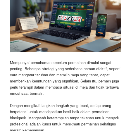
Mempunyai pemahaman sebelum permainan dimulai sangat
penting. Beberapa strategi yang sederhana namun efektif, seperti
cara mengatur taruhan dan memilih meja yang tepat, dapat
memberikan keuntungan yang signifikan. Selain itu, pemain juga
perlu terampil dalam membaca situasi di meja dan tidak terbawa
emosi saat bermain.
Dengan mengikuti langkah-langkah yang tepat, setiap orang
berpotensi untuk mendapatkan hasil baik dalam permainan
blackjack. Mengasah keterampilan tanpa tekanan untuk menjadi
profesional adalah kunci untuk menikmati permainan sekaligus
meraih kemenangan.