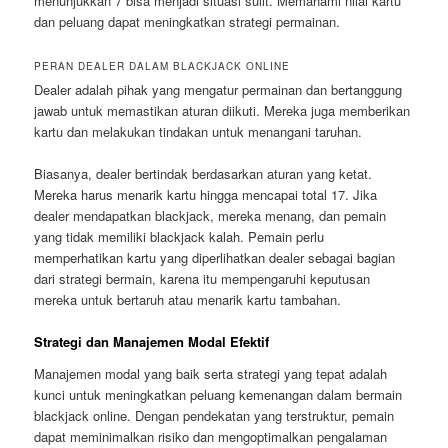
menunjukkan 7 bisa menjadi situasi sulit. Memahami nilai kartu
dan peluang dapat meningkatkan strategi permainan.
PERAN DEALER DALAM BLACKJACK ONLINE
Dealer adalah pihak yang mengatur permainan dan bertanggung
jawab untuk memastikan aturan diikuti. Mereka juga memberikan
kartu dan melakukan tindakan untuk menangani taruhan.
Biasanya, dealer bertindak berdasarkan aturan yang ketat.
Mereka harus menarik kartu hingga mencapai total 17. Jika
dealer mendapatkan blackjack, mereka menang, dan pemain
yang tidak memiliki blackjack kalah. Pemain perlu
memperhatikan kartu yang diperlihatkan dealer sebagai bagian
dari strategi bermain, karena itu mempengaruhi keputusan
mereka untuk bertaruh atau menarik kartu tambahan.
Strategi dan Manajemen Modal Efektif
Manajemen modal yang baik serta strategi yang tepat adalah
kunci untuk meningkatkan peluang kemenangan dalam bermain
blackjack online. Dengan pendekatan yang terstruktur, pemain
dapat meminimalkan risiko dan mengoptimalkan pengalaman