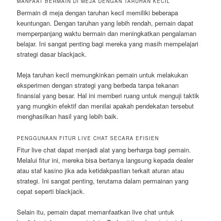
MANFAAT BERMAIN DI MEJA DENGAN TARUHAN KECIL
Bermain di meja dengan taruhan kecil memiliki beberapa
keuntungan. Dengan taruhan yang lebih rendah, pemain dapat
memperpanjang waktu bermain dan meningkatkan pengalaman
belajar. Ini sangat penting bagi mereka yang masih mempelajari
strategi dasar blackjack.
Meja taruhan kecil memungkinkan pemain untuk melakukan
eksperimen dengan strategi yang berbeda tanpa tekanan
finansial yang besar. Hal ini memberi ruang untuk menguji taktik
yang mungkin efektif dan menilai apakah pendekatan tersebut
menghasilkan hasil yang lebih baik.
PENGGUNAAN FITUR LIVE CHAT SECARA EFISIEN
Fitur live chat dapat menjadi alat yang berharga bagi pemain.
Melalui fitur ini, mereka bisa bertanya langsung kepada dealer
atau staf kasino jika ada ketidakpastian terkait aturan atau
strategi. Ini sangat penting, terutama dalam permainan yang
cepat seperti blackjack.
Selain itu, pemain dapat memanfaatkan live chat untuk