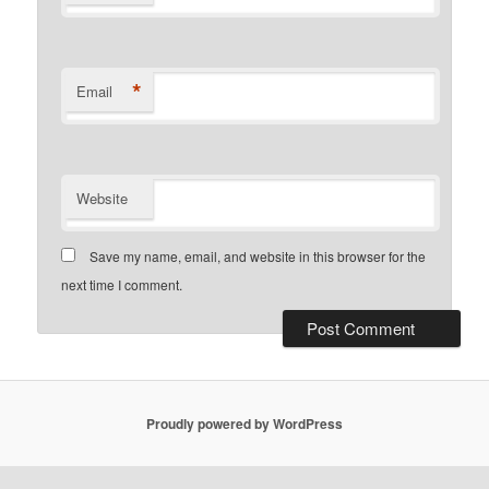
*
Email
Website
Save my name, email, and website in this browser for the
next time I comment.
Proudly powered by WordPress