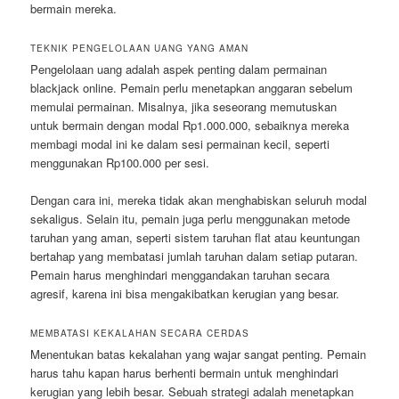
bermain mereka.
TEKNIK PENGELOLAAN UANG YANG AMAN
Pengelolaan uang adalah aspek penting dalam permainan
blackjack online. Pemain perlu menetapkan anggaran sebelum
memulai permainan. Misalnya, jika seseorang memutuskan
untuk bermain dengan modal Rp1.000.000, sebaiknya mereka
membagi modal ini ke dalam sesi permainan kecil, seperti
menggunakan Rp100.000 per sesi.
Dengan cara ini, mereka tidak akan menghabiskan seluruh modal
sekaligus. Selain itu, pemain juga perlu menggunakan metode
taruhan yang aman, seperti sistem taruhan flat atau keuntungan
bertahap yang membatasi jumlah taruhan dalam setiap putaran.
Pemain harus menghindari menggandakan taruhan secara
agresif, karena ini bisa mengakibatkan kerugian yang besar.
MEMBATASI KEKALAHAN SECARA CERDAS
Menentukan batas kekalahan yang wajar sangat penting. Pemain
harus tahu kapan harus berhenti bermain untuk menghindari
kerugian yang lebih besar. Sebuah strategi adalah menetapkan