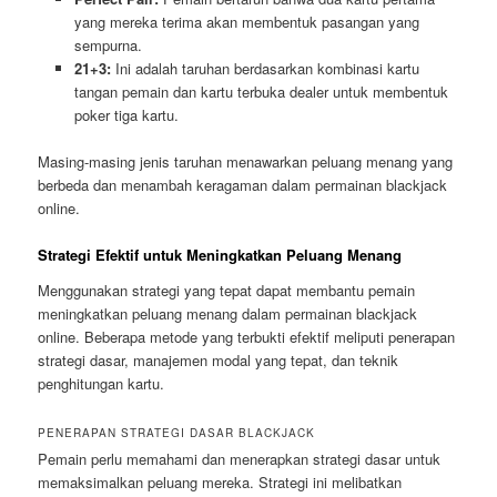
yang mereka terima akan membentuk pasangan yang
sempurna.
21+3:
Ini adalah taruhan berdasarkan kombinasi kartu
tangan pemain dan kartu terbuka dealer untuk membentuk
poker tiga kartu.
Masing-masing jenis taruhan menawarkan peluang menang yang
berbeda dan menambah keragaman dalam permainan blackjack
online.
Strategi Efektif untuk Meningkatkan Peluang Menang
Menggunakan strategi yang tepat dapat membantu pemain
meningkatkan peluang menang dalam permainan blackjack
online. Beberapa metode yang terbukti efektif meliputi penerapan
strategi dasar, manajemen modal yang tepat, dan teknik
penghitungan kartu.
PENERAPAN STRATEGI DASAR BLACKJACK
Pemain perlu memahami dan menerapkan strategi dasar untuk
memaksimalkan peluang mereka. Strategi ini melibatkan