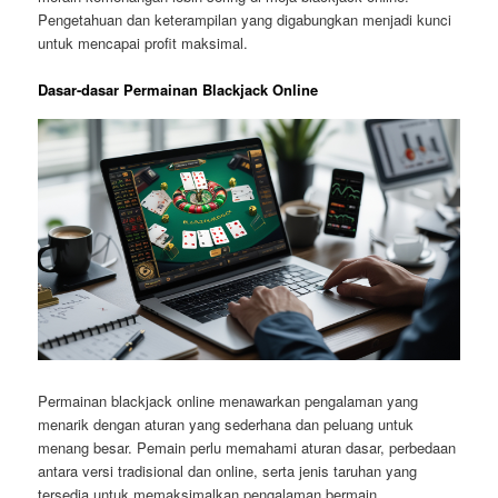
Pengetahuan dan keterampilan yang digabungkan menjadi kunci
untuk mencapai profit maksimal.
Dasar-dasar Permainan Blackjack Online
Permainan blackjack online menawarkan pengalaman yang
menarik dengan aturan yang sederhana dan peluang untuk
menang besar. Pemain perlu memahami aturan dasar, perbedaan
antara versi tradisional dan online, serta jenis taruhan yang
tersedia untuk memaksimalkan pengalaman bermain.