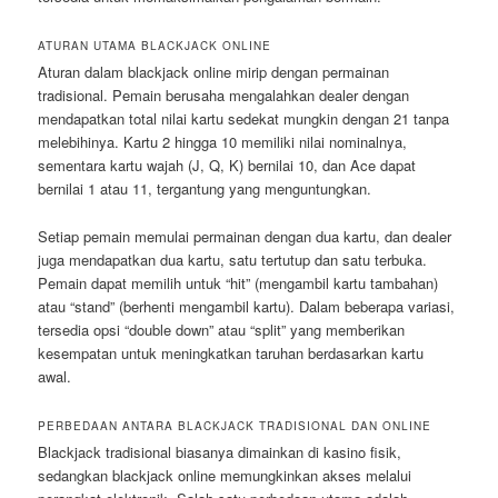
ATURAN UTAMA BLACKJACK ONLINE
Aturan dalam blackjack online mirip dengan permainan
tradisional. Pemain berusaha mengalahkan dealer dengan
mendapatkan total nilai kartu sedekat mungkin dengan 21 tanpa
melebihinya. Kartu 2 hingga 10 memiliki nilai nominalnya,
sementara kartu wajah (J, Q, K) bernilai 10, dan Ace dapat
bernilai 1 atau 11, tergantung yang menguntungkan.
Setiap pemain memulai permainan dengan dua kartu, dan dealer
juga mendapatkan dua kartu, satu tertutup dan satu terbuka.
Pemain dapat memilih untuk “hit” (mengambil kartu tambahan)
atau “stand” (berhenti mengambil kartu). Dalam beberapa variasi,
tersedia opsi “double down” atau “split” yang memberikan
kesempatan untuk meningkatkan taruhan berdasarkan kartu
awal.
PERBEDAAN ANTARA BLACKJACK TRADISIONAL DAN ONLINE
Blackjack tradisional biasanya dimainkan di kasino fisik,
sedangkan blackjack online memungkinkan akses melalui