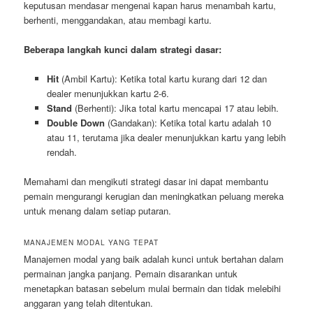
keputusan mendasar mengenai kapan harus menambah kartu,
berhenti, menggandakan, atau membagi kartu.
Beberapa langkah kunci dalam strategi dasar:
Hit
(Ambil Kartu): Ketika total kartu kurang dari 12 dan
dealer menunjukkan kartu 2-6.
Stand
(Berhenti): Jika total kartu mencapai 17 atau lebih.
Double Down
(Gandakan): Ketika total kartu adalah 10
atau 11, terutama jika dealer menunjukkan kartu yang lebih
rendah.
Memahami dan mengikuti strategi dasar ini dapat membantu
pemain mengurangi kerugian dan meningkatkan peluang mereka
untuk menang dalam setiap putaran.
MANAJEMEN MODAL YANG TEPAT
Manajemen modal yang baik adalah kunci untuk bertahan dalam
permainan jangka panjang. Pemain disarankan untuk
menetapkan batasan sebelum mulai bermain dan tidak melebihi
anggaran yang telah ditentukan.