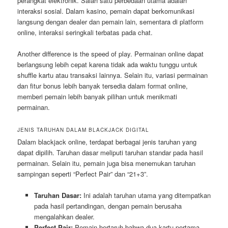
perangkat elektronik. Salah satu perbedaan utama adalah
interaksi sosial. Dalam kasino, pemain dapat berkomunikasi
langsung dengan dealer dan pemain lain, sementara di platform
online, interaksi seringkali terbatas pada chat.
Another difference is the speed of play. Permainan online dapat
berlangsung lebih cepat karena tidak ada waktu tunggu untuk
shuffle kartu atau transaksi lainnya. Selain itu, variasi permainan
dan fitur bonus lebih banyak tersedia dalam format online,
memberi pemain lebih banyak pilihan untuk menikmati
permainan.
JENIS TARUHAN DALAM BLACKJACK DIGITAL
Dalam blackjack online, terdapat berbagai jenis taruhan yang
dapat dipilih. Taruhan dasar meliputi taruhan standar pada hasil
permainan. Selain itu, pemain juga bisa menemukan taruhan
sampingan seperti “Perfect Pair” dan “21+3”.
Taruhan Dasar:
Ini adalah taruhan utama yang ditempatkan
pada hasil pertandingan, dengan pemain berusaha
mengalahkan dealer.
Perfect Pair:
Pemain bertaruh bahwa dua kartu pertama