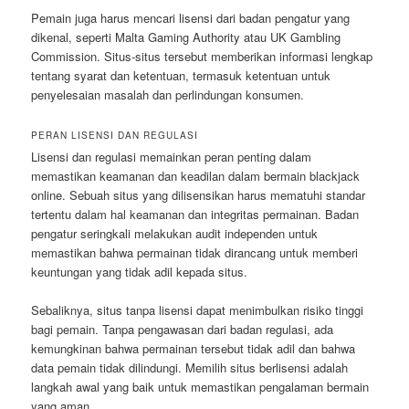
Pemain juga harus mencari lisensi dari badan pengatur yang
dikenal, seperti Malta Gaming Authority atau UK Gambling
Commission. Situs-situs tersebut memberikan informasi lengkap
tentang syarat dan ketentuan, termasuk ketentuan untuk
penyelesaian masalah dan perlindungan konsumen.
PERAN LISENSI DAN REGULASI
Lisensi dan regulasi memainkan peran penting dalam
memastikan keamanan dan keadilan dalam bermain blackjack
online. Sebuah situs yang dilisensikan harus mematuhi standar
tertentu dalam hal keamanan dan integritas permainan. Badan
pengatur seringkali melakukan audit independen untuk
memastikan bahwa permainan tidak dirancang untuk memberi
keuntungan yang tidak adil kepada situs.
Sebaliknya, situs tanpa lisensi dapat menimbulkan risiko tinggi
bagi pemain. Tanpa pengawasan dari badan regulasi, ada
kemungkinan bahwa permainan tersebut tidak adil dan bahwa
data pemain tidak dilindungi. Memilih situs berlisensi adalah
langkah awal yang baik untuk memastikan pengalaman bermain
yang aman.