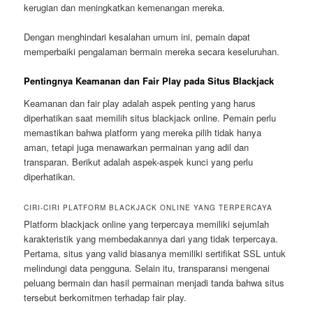
kerugian dan meningkatkan kemenangan mereka.
Dengan menghindari kesalahan umum ini, pemain dapat
memperbaiki pengalaman bermain mereka secara keseluruhan.
Pentingnya Keamanan dan Fair Play pada Situs Blackjack
Keamanan dan fair play adalah aspek penting yang harus
diperhatikan saat memilih situs blackjack online. Pemain perlu
memastikan bahwa platform yang mereka pilih tidak hanya
aman, tetapi juga menawarkan permainan yang adil dan
transparan. Berikut adalah aspek-aspek kunci yang perlu
diperhatikan.
CIRI-CIRI PLATFORM BLACKJACK ONLINE YANG TERPERCAYA
Platform blackjack online yang terpercaya memiliki sejumlah
karakteristik yang membedakannya dari yang tidak terpercaya.
Pertama, situs yang valid biasanya memiliki sertifikat SSL untuk
melindungi data pengguna. Selain itu, transparansi mengenai
peluang bermain dan hasil permainan menjadi tanda bahwa situs
tersebut berkomitmen terhadap fair play.