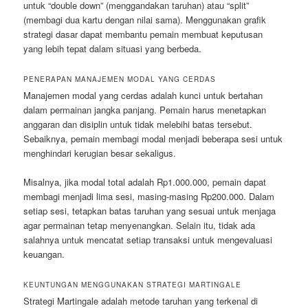
untuk “double down” (menggandakan taruhan) atau “split”
(membagi dua kartu dengan nilai sama). Menggunakan grafik
strategi dasar dapat membantu pemain membuat keputusan
yang lebih tepat dalam situasi yang berbeda.
PENERAPAN MANAJEMEN MODAL YANG CERDAS
Manajemen modal yang cerdas adalah kunci untuk bertahan
dalam permainan jangka panjang. Pemain harus menetapkan
anggaran dan disiplin untuk tidak melebihi batas tersebut.
Sebaiknya, pemain membagi modal menjadi beberapa sesi untuk
menghindari kerugian besar sekaligus.
Misalnya, jika modal total adalah Rp1.000.000, pemain dapat
membagi menjadi lima sesi, masing-masing Rp200.000. Dalam
setiap sesi, tetapkan batas taruhan yang sesuai untuk menjaga
agar permainan tetap menyenangkan. Selain itu, tidak ada
salahnya untuk mencatat setiap transaksi untuk mengevaluasi
keuangan.
KEUNTUNGAN MENGGUNAKAN STRATEGI MARTINGALE
Strategi Martingale adalah metode taruhan yang terkenal di