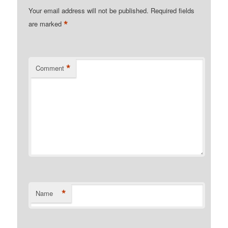
Your email address will not be published.
Required fields
*
are marked
*
Comment
*
Name