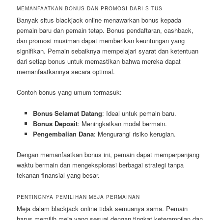
MEMANFAATKAN BONUS DAN PROMOSI DARI SITUS
Banyak situs blackjack online menawarkan bonus kepada
pemain baru dan pemain tetap. Bonus pendaftaran, cashback,
dan promosi musiman dapat memberikan keuntungan yang
signifikan. Pemain sebaiknya mempelajari syarat dan ketentuan
dari setiap bonus untuk memastikan bahwa mereka dapat
memanfaatkannya secara optimal.
Contoh bonus yang umum termasuk:
Bonus Selamat Datang
: Ideal untuk pemain baru.
Bonus Deposit
: Meningkatkan modal bermain.
Pengembalian Dana
: Mengurangi risiko kerugian.
Dengan memanfaatkan bonus ini, pemain dapat memperpanjang
waktu bermain dan mengeksplorasi berbagai strategi tanpa
tekanan finansial yang besar.
PENTINGNYA PEMILIHAN MEJA PERMAINAN
Meja dalam blackjack online tidak semuanya sama. Pemain
harus memilih meja yang sesuai dengan tingkat keterampilan dan