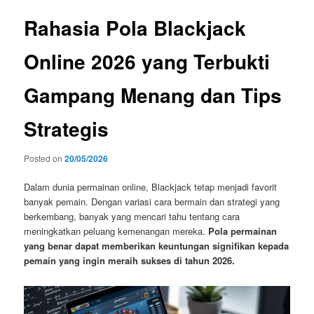
Rahasia Pola Blackjack
Online 2026 yang Terbukti
Gampang Menang dan Tips
Strategis
Posted on
20/05/2026
Dalam dunia permainan online, Blackjack tetap menjadi favorit
banyak pemain. Dengan variasi cara bermain dan strategi yang
berkembang, banyak yang mencari tahu tentang cara
meningkatkan peluang kemenangan mereka.
Pola permainan
yang benar dapat memberikan keuntungan signifikan kepada
pemain yang ingin meraih sukses di tahun 2026.