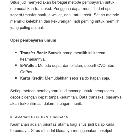
Situs judi menyediakan berbagai metode pembayaran untuk
memudahkan transaksi. Pengguna dapat memilih dari opsi
seperti transfer bank, e-wallet, dan kartu kredit. Setiap metode
memiliki kelebihan dan kekurangan, jadi penting untuk memilih
yang paling sesuai.
Opsi pembayaran umum:
Transfer Bank:
Banyak orang memilih ini karena
keamanannya.
E-Wallet:
Metode cepat dan efisien, seperti OVO atau
GoPay.
Kartu Kredit:
Memudahkan setor saldo kapan saja.
Setiap metode pembayaran ini dirancang untuk memproses
deposit dengan cepat tanpa kerumitan. Data transaksi biasanya
akan terkonfirmasi dalam hitungan menit.
KEAMANAN DATA DAN TRANSAKSI
Keamanan adalah prioritas utama bagi situs judi balap kuda
terpercaya. Situs-situs ini biasanya menggunakan enkripsi