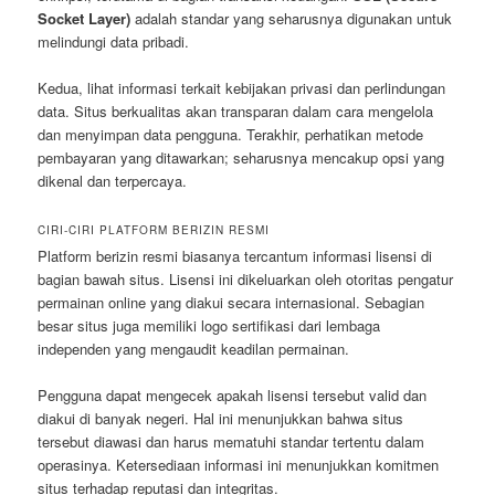
Socket Layer)
adalah standar yang seharusnya digunakan untuk
melindungi data pribadi.
Kedua, lihat informasi terkait kebijakan privasi dan perlindungan
data. Situs berkualitas akan transparan dalam cara mengelola
dan menyimpan data pengguna. Terakhir, perhatikan metode
pembayaran yang ditawarkan; seharusnya mencakup opsi yang
dikenal dan terpercaya.
CIRI-CIRI PLATFORM BERIZIN RESMI
Platform berizin resmi biasanya tercantum informasi lisensi di
bagian bawah situs. Lisensi ini dikeluarkan oleh otoritas pengatur
permainan online yang diakui secara internasional. Sebagian
besar situs juga memiliki logo sertifikasi dari lembaga
independen yang mengaudit keadilan permainan.
Pengguna dapat mengecek apakah lisensi tersebut valid dan
diakui di banyak negeri. Hal ini menunjukkan bahwa situs
tersebut diawasi dan harus mematuhi standar tertentu dalam
operasinya. Ketersediaan informasi ini menunjukkan komitmen
situs terhadap reputasi dan integritas.