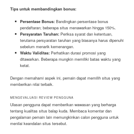
Tips untuk membandingkan bonus:
Persentase Bonus:
Bandingkan persentase bonus
pendaftaran; beberapa situs menawarkan hingga 150%.
Persyaratan Taruhan:
Periksa syarat dan ketentuan,
terutama persyaratan taruhan yang biasanya harus dipenuhi
sebelum menarik kemenangan.
Waktu Validitas:
Perhatikan durasi promosi yang
ditawarkan. Beberapa mungkin memiliki batas waktu yang
ketat.
Dengan memahami aspek ini, pemain dapat memilih situs yang
memberikan nilai terbaik.
MENGEVALUASI REVIEW PENGGUNA
Ulasan pengguna dapat memberikan wawasan yang berharga
tentang kualitas situs balap kuda. Membaca komentar dan
pengalaman pemain lain memungkinkan calon pengguna untuk
menilai keandalan situs tersebut.