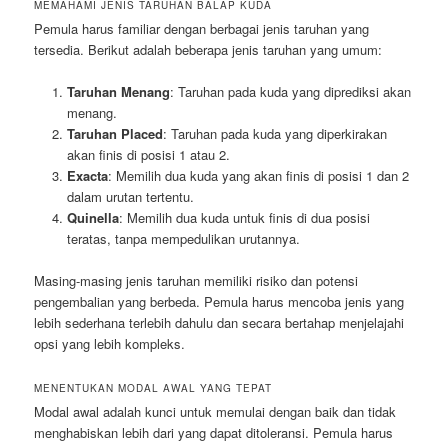
MEMAHAMI JENIS TARUHAN BALAP KUDA
Pemula harus familiar dengan berbagai jenis taruhan yang
tersedia. Berikut adalah beberapa jenis taruhan yang umum:
Taruhan Menang
: Taruhan pada kuda yang diprediksi akan
menang.
Taruhan Placed
: Taruhan pada kuda yang diperkirakan
akan finis di posisi 1 atau 2.
Exacta
: Memilih dua kuda yang akan finis di posisi 1 dan 2
dalam urutan tertentu.
Quinella
: Memilih dua kuda untuk finis di dua posisi
teratas, tanpa mempedulikan urutannya.
Masing-masing jenis taruhan memiliki risiko dan potensi
pengembalian yang berbeda. Pemula harus mencoba jenis yang
lebih sederhana terlebih dahulu dan secara bertahap menjelajahi
opsi yang lebih kompleks.
MENENTUKAN MODAL AWAL YANG TEPAT
Modal awal adalah kunci untuk memulai dengan baik dan tidak
menghabiskan lebih dari yang dapat ditoleransi. Pemula harus