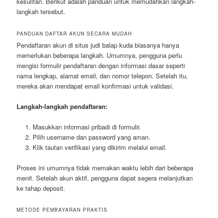
kesulitan. Berikut adalah panduan untuk memudahkan langkah-
langkah tersebut.
PANDUAN DAFTAR AKUN SECARA MUDAH
Pendaftaran akun di situs judi balap kuda biasanya hanya
memerlukan beberapa langkah. Umumnya, pengguna perlu
mengisi formulir pendaftaran dengan informasi dasar seperti
nama lengkap, alamat email, dan nomor telepon. Setelah itu,
mereka akan mendapat email konfirmasi untuk validasi.
Langkah-langkah pendaftaran:
Masukkan informasi pribadi di formulir.
Pilih username dan password yang aman.
Klik tautan verifikasi yang dikirim melalui email.
Proses ini umumnya tidak memakan waktu lebih dari beberapa
menit. Setelah akun aktif, pengguna dapat segera melanjutkan
ke tahap deposit.
METODE PEMBAYARAN PRAKTIS