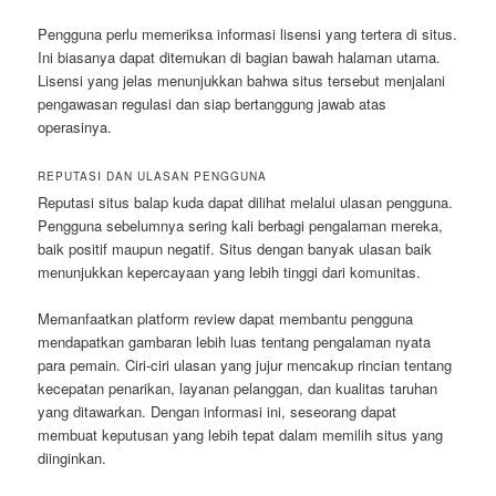
Pengguna perlu memeriksa informasi lisensi yang tertera di situs.
Ini biasanya dapat ditemukan di bagian bawah halaman utama.
Lisensi yang jelas menunjukkan bahwa situs tersebut menjalani
pengawasan regulasi dan siap bertanggung jawab atas
operasinya.
REPUTASI DAN ULASAN PENGGUNA
Reputasi situs balap kuda dapat dilihat melalui ulasan pengguna.
Pengguna sebelumnya sering kali berbagi pengalaman mereka,
baik positif maupun negatif. Situs dengan banyak ulasan baik
menunjukkan kepercayaan yang lebih tinggi dari komunitas.
Memanfaatkan platform review dapat membantu pengguna
mendapatkan gambaran lebih luas tentang pengalaman nyata
para pemain. Ciri-ciri ulasan yang jujur mencakup rincian tentang
kecepatan penarikan, layanan pelanggan, dan kualitas taruhan
yang ditawarkan. Dengan informasi ini, seseorang dapat
membuat keputusan yang lebih tepat dalam memilih situs yang
diinginkan.