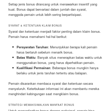
Setiap jenis bonus dirancang untuk menawarkan insentif yang
kuat. Bonus dapat bervariasi dalam jumlah dan syarat,
menggoda pemain untuk lebih sering berpartisipasi.
SYARAT & KETENTUAN KLAIM BONUS
Syarat dan ketentuan menjadi faktor penting dalam klaim bonus.
Pemain harus memahami hal-hal berikut:
Persyaratan Taruhan
: Menunjukkan berapa kali pemain
harus bertaruh sebelum menarik bonus.
Batas Waktu
: Banyak situs menerapkan batas waktu untuk
menggunakan bonus, yang harus diperhatikan pemain.
Kualifikasi Permainan
: Beberapa bonus mungkin hanya
berlaku untuk jenis taruhan tertentu atau balapan.
Pemain disarankan membaca syarat dan ketentuan secara
menyeluruh. Keterbukaan informasi ini akan membantu mereka
menghindari kebingungan saat mengklaim bonus.
STRATEGI MEMAKSIMALKAN MANFAAT BONUS
Untuk memanfaatkan bonus dengan maksimal, pemain bisa