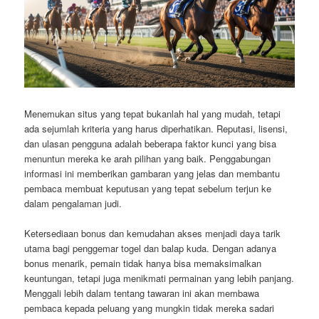
Menemukan situs yang tepat bukanlah hal yang mudah, tetapi
ada sejumlah kriteria yang harus diperhatikan. Reputasi, lisensi,
dan ulasan pengguna adalah beberapa faktor kunci yang bisa
menuntun mereka ke arah pilihan yang baik. Penggabungan
informasi ini memberikan gambaran yang jelas dan membantu
pembaca membuat keputusan yang tepat sebelum terjun ke
dalam pengalaman judi.
Ketersediaan bonus dan kemudahan akses menjadi daya tarik
utama bagi penggemar togel dan balap kuda. Dengan adanya
bonus menarik, pemain tidak hanya bisa memaksimalkan
keuntungan, tetapi juga menikmati permainan yang lebih panjang.
Menggali lebih dalam tentang tawaran ini akan membawa
pembaca kepada peluang yang mungkin tidak mereka sadari