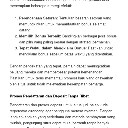
menerapkan beberapa strategi efektif:
Perencanaan Setoran
: Tentukan besaran setoran yang
memungkinkan untuk memanfaatkan bonus selamat
datang.
Memilih Bonus Terbaik
: Bandingkan berbagai jenis bonus
dan pilih yang paling sesuai dengan strategi permainan.
Tepat Waktu dalam Mengklaim Bonus
: Pastikan untuk
mengklaim bonus sebelum batas waktu yang ditentukan.
Dengan pendekatan yang tepat, pemain dapat meningkatkan
peluang mereka dan memperbesar potensi kemenangan.
Pastikan untuk terus memantau promosi baru yang ditawarkan
oleh situs untuk tidak melewatkan kesempatan berharga.
Proses Pendaftaran dan Deposit Tanpa Ribet
Pendaftaran dan proses deposit untuk situs judi balap kuda
terpercaya dirancang agar pengguna merasa nyaman. Dengan
langkah-langkah yang sederhana dan metode pembayaran yang
mudah, pengunjung situs dapat mulai bertaruh tanpa banyak