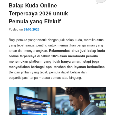
Balap Kuda Online
Terpercaya 2026 untuk
Pemula yang Efektif
Posted on
28/05/2026
Bagi pemula yang tertarik dengan judi balap kuda, memilih situs
yang tepat sangat penting untuk memastikan pengalaman yang
aman dan menyenangkan.
Rekomendasi situs judi balap kuda
online terpercaya di tahun 2026 akan membantu pemula
menemukan platform yang tidak hanya aman, tetapi juga
menyediakan berbagai opsi taruhan dan layanan berkualitas.
Dengan pilihan yang tepat, pemula dapat belajar dan
berpartisipasi tanpa merasa cemas atau bingung.