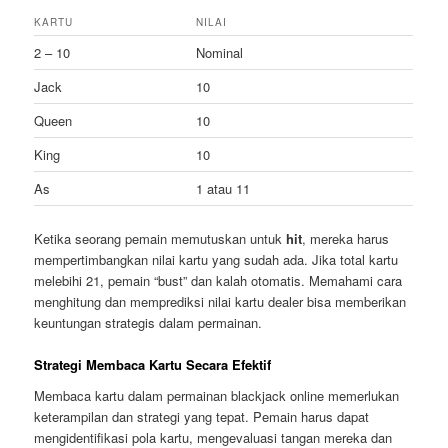
KARTU
NILAI
2 – 10
Nominal
Jack
10
Queen
10
King
10
As
1 atau 11
Ketika seorang pemain memutuskan untuk
hit
, mereka harus
mempertimbangkan nilai kartu yang sudah ada. Jika total kartu
melebihi 21, pemain “bust” dan kalah otomatis. Memahami cara
menghitung dan memprediksi nilai kartu dealer bisa memberikan
keuntungan strategis dalam permainan.
Strategi Membaca Kartu Secara Efektif
Membaca kartu dalam permainan blackjack online memerlukan
keterampilan dan strategi yang tepat. Pemain harus dapat
mengidentifikasi pola kartu, mengevaluasi tangan mereka dan