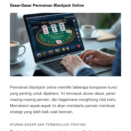
Dasar-Dasar Permainan Blackjack Online
Permainan blackjack online memiliki beberapa komponen kunci
yang penting untuk dipahami. Ini termasuk aturan dasar, peran
masing-masing pemain, dan bagaimana menghitung nilai kartu.
Memahami aspek-aspek ini akan membantu pemain membuat
strategi yang lebih baik saat bermain.
ATURAN DASAR DAN TERMINOLOGI PENTING