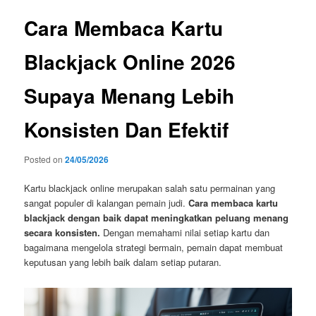
Cara Membaca Kartu
Blackjack Online 2026
Supaya Menang Lebih
Konsisten Dan Efektif
Posted on
24/05/2026
Kartu blackjack online merupakan salah satu permainan yang
sangat populer di kalangan pemain judi.
Cara membaca kartu
blackjack dengan baik dapat meningkatkan peluang menang
secara konsisten.
Dengan memahami nilai setiap kartu dan
bagaimana mengelola strategi bermain, pemain dapat membuat
keputusan yang lebih baik dalam setiap putaran.