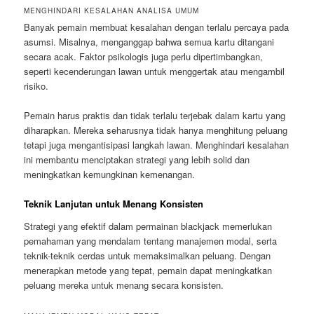
MENGHINDARI KESALAHAN ANALISA UMUM
Banyak pemain membuat kesalahan dengan terlalu percaya pada
asumsi. Misalnya, menganggap bahwa semua kartu ditangani
secara acak. Faktor psikologis juga perlu dipertimbangkan,
seperti kecenderungan lawan untuk menggertak atau mengambil
risiko.
Pemain harus praktis dan tidak terlalu terjebak dalam kartu yang
diharapkan. Mereka seharusnya tidak hanya menghitung peluang
tetapi juga mengantisipasi langkah lawan. Menghindari kesalahan
ini membantu menciptakan strategi yang lebih solid dan
meningkatkan kemungkinan kemenangan.
Teknik Lanjutan untuk Menang Konsisten
Strategi yang efektif dalam permainan blackjack memerlukan
pemahaman yang mendalam tentang manajemen modal, serta
teknik-teknik cerdas untuk memaksimalkan peluang. Dengan
menerapkan metode yang tepat, pemain dapat meningkatkan
peluang mereka untuk menang secara konsisten.