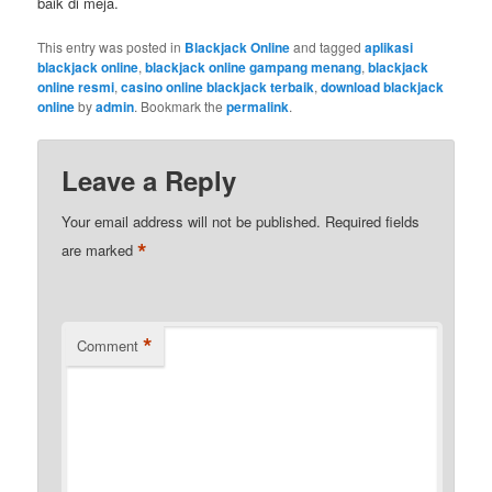
baik di meja.
This entry was posted in
Blackjack Online
and tagged
aplikasi
blackjack online
,
blackjack online gampang menang
,
blackjack
online resmi
,
casino online blackjack terbaik
,
download blackjack
online
by
admin
. Bookmark the
permalink
.
Leave a Reply
Your email address will not be published.
Required fields
*
are marked
*
Comment