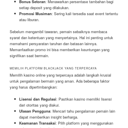
Bonus Setoran
: Menawarkan persentase tambahan bagi
setiap deposit yang dilakukan.
Promosi Musiman
: Sering kali tersedia saat event tertentu
atau liburan.
Sebelum mengambil tawaran, pemain sebaiknya membaca
syarat dan ketentuan yang menyertainya. Hal ini penting untuk
memahami persyaratan taruhan dan batasan lainnya.
Memanfaatkan promo ini bisa memberikan keuntungan yang
signifikan saat bermain.
MEMILIH PLATFORM BLACKJACK YANG TERPERCAYA
Memilih kasino online yang terpercaya adalah langkah krusial
untuk pengalaman bermain yang aman. Ada beberapa faktor
yang harus dipertimbangkan:
Lisensi dan Regulasi
: Pastikan kasino memiliki lisensi
dari otoritas yang diakui.
Ulasan Pengguna
: Mencari tahu pengalaman pemain lain
dapat memberikan insight berharga.
Keamanan Transaksi
: Pilih platform yang menggunakan