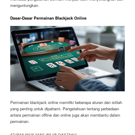
menguntungkan.
Dasar-Dasar Permainan Blackjack Online
Permainan blackjack online memiliki beberapa aturan dan istilah
yang penting untuk dipahami. Pengetahuan tentang perbedaan
antara permainan offline dan online juga akan membantu dalam
permainan.
ATURAN MAIN YANG WAJIB DIKETAHUI