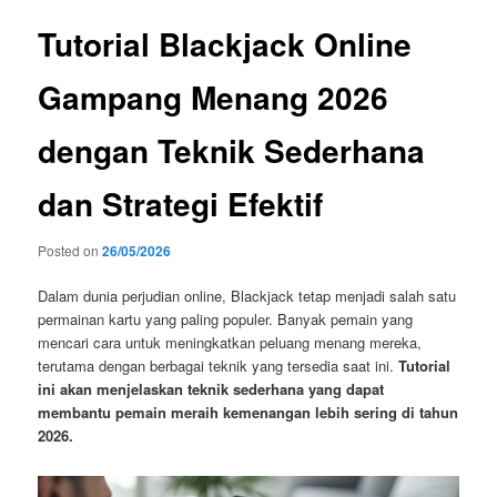
Tutorial Blackjack Online
Gampang Menang 2026
dengan Teknik Sederhana
dan Strategi Efektif
Posted on
26/05/2026
Dalam dunia perjudian online, Blackjack tetap menjadi salah satu
permainan kartu yang paling populer. Banyak pemain yang
mencari cara untuk meningkatkan peluang menang mereka,
terutama dengan berbagai teknik yang tersedia saat ini.
Tutorial
ini akan menjelaskan teknik sederhana yang dapat
membantu pemain meraih kemenangan lebih sering di tahun
2026.