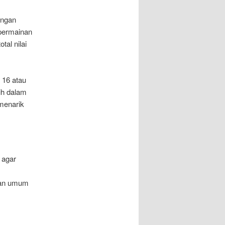
engan
permainan
al nilai
 16 atau
bih dalam
menarik
 agar
ahan umum