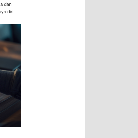
na dan
a diri.