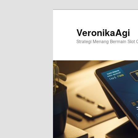
Skip
to
primary
VeronikaAgi
content
Strategi Menang Bermain Slot 