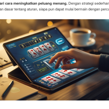
ari cara meningkatkan peluang menang.
Dengan strategi sederha
 dasar tentang aturan, siapa pun dapat mulai bermain dengan percay