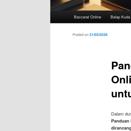
Main
Baccarat Online
Balap Kuda
menu
Posted on
21/05/2026
Pan
Onl
unt
Dalam duni
Panduan 
dirancang