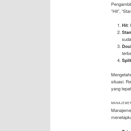
Pengambila
“Hit”, “St
Hit
:
Sta
suda
Dou
terba
Spli
Mengetahu
situasi. R
yang tepa
MANAJEMEN
Manajemen
menetapka