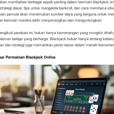
i akan membahas berbagai aspek penting dalam bermain blackjack onl
trategi dasar, tips untuk mengelola bankroll, dan cara membaca situa
ain pemula akan menemukan sumber daya yang berguna untuk men
n bermain mereka lebih menyenangkan dan menguntungkan.
ngikuti panduan ini, bukan hanya kemenangan yang mungkin diraih, 
alaman belajar yang berharga. Blackjack bukan hanya tentang keber
an dan strategi juga memainkan peran besar dalam meraih kemenan
ar Permainan Blackjack Online