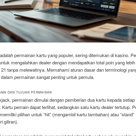
adalah permainan kartu yang populer, sering ditemukan di kasino. P
 untuk mengalahkan dealer dengan mendapatkan total poin yang lebih
 21 tanpa melewatinya. Memahami aturan dasar dan terminologi yan
 dalam permainan sangat penting untuk pemula.
AMA DAN TUJUAN PERMAINAN
kjack, permainan dimulai dengan pemberian dua kartu kepada setiap
. Kartu pemain dapat terlihat, sedangkan satu kartu dealer tertutup. 
emiliki pilihan untuk “hit” (mengambil kartu tambahan) atau “stand”
 giliran).