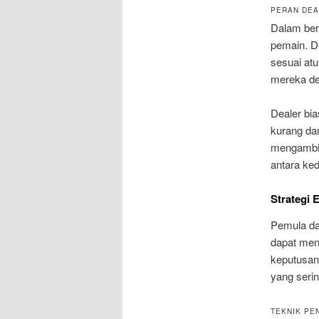
PERAN DEA
Dalam ber
pemain. D
sesuai atu
mereka de
Dealer bia
kurang dan
mengambil
antara ked
Strategi 
Pemula da
dapat men
keputusan
yang serin
TEKNIK PE