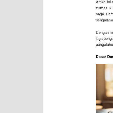
Artikel in
termasuk s
meja. Pem
pengalama
Dengan me
juga peng
pengetahu
Dasar-Das