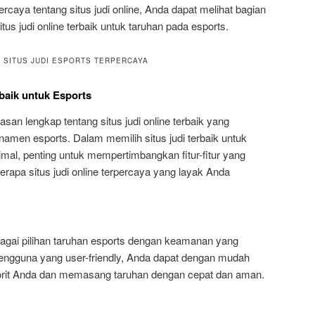
rcaya tentang situs judi online, Anda dapat melihat bagian
tus judi online terbaik untuk taruhan pada esports.
 SITUS JUDI ESPORTS TERPERCAYA
rbaik untuk Esports
san lengkap tentang situs judi online terbaik yang
amen esports. Dalam memilih situs judi terbaik untuk
mal, penting untuk mempertimbangkan fitur-fitur yang
erapa situs judi online terpercaya yang layak Anda
agai pilihan taruhan esports dengan keamanan yang
engguna yang user-friendly, Anda dapat dengan mudah
orit Anda dan memasang taruhan dengan cepat dan aman.