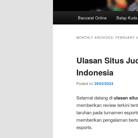
Main
Baccarat Online
Balap Kuda
menu
MONTHLY ARCHIVES:
FEBRUARY 
Ulasan Situs Ju
Indonesia
Posted on
29/02/2024
Selamat datang di
ulasan situ
memberikan review terkini ten
taruhan pada turnamen esports.
memberikan pengalaman berta
esports.