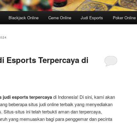
Blackjack Online
Ceme Online
Judi Esports
Poker Online
2024
di Esports Terpercaya di
s judi esports terpercaya
di Indonesia! Di sini, kami akan
tang beberapa situs judi online terbaik yang menyediakan
 Situs-situs ini telah terbukti aman dan terpercaya,
ruh yang memuaskan bagi para penggemar dan pecinta