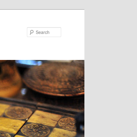
Search