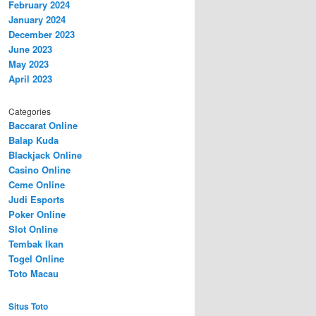
February 2024
January 2024
December 2023
June 2023
May 2023
April 2023
Categories
Baccarat Online
Balap Kuda
Blackjack Online
Casino Online
Ceme Online
Judi Esports
Poker Online
Slot Online
Tembak Ikan
Togel Online
Toto Macau
Situs Toto