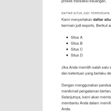
proses transaksi keuangan.
DAFTAR SITUS JUDI TERPERCAYA
Kami menyertakan
daftar sit
bermain judi esports. Berikut
Situs A
Situs B
Situs C
Situs D
Jika Anda memilih salah satu s
dan ketentuan yang berlaku d
Dengan menggunakan panduan in
menikmati pengalaman berta
Selanjutnya, kami akan memban
membantu Anda dalam memilih 
Anda.