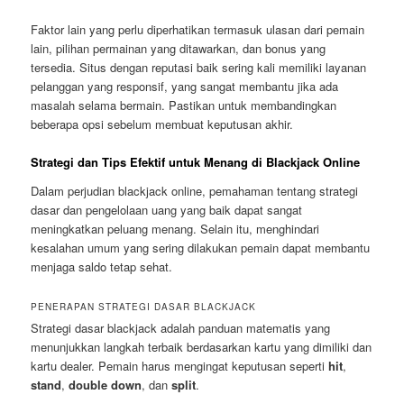
Faktor lain yang perlu diperhatikan termasuk ulasan dari pemain
lain, pilihan permainan yang ditawarkan, dan bonus yang
tersedia. Situs dengan reputasi baik sering kali memiliki layanan
pelanggan yang responsif, yang sangat membantu jika ada
masalah selama bermain. Pastikan untuk membandingkan
beberapa opsi sebelum membuat keputusan akhir.
Strategi dan Tips Efektif untuk Menang di Blackjack Online
Dalam perjudian blackjack online, pemahaman tentang strategi
dasar dan pengelolaan uang yang baik dapat sangat
meningkatkan peluang menang. Selain itu, menghindari
kesalahan umum yang sering dilakukan pemain dapat membantu
menjaga saldo tetap sehat.
PENERAPAN STRATEGI DASAR BLACKJACK
Strategi dasar blackjack adalah panduan matematis yang
menunjukkan langkah terbaik berdasarkan kartu yang dimiliki dan
kartu dealer. Pemain harus mengingat keputusan seperti
hit
,
stand
,
double down
, dan
split
.