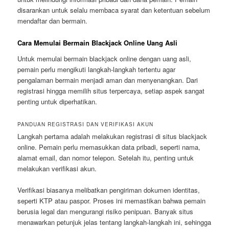
disarankan untuk selalu membaca syarat dan ketentuan sebelum
mendaftar dan bermain.
Cara Memulai Bermain Blackjack Online Uang Asli
Untuk memulai bermain blackjack online dengan uang asli,
pemain perlu mengikuti langkah-langkah tertentu agar
pengalaman bermain menjadi aman dan menyenangkan. Dari
registrasi hingga memilih situs terpercaya, setiap aspek sangat
penting untuk diperhatikan.
PANDUAN REGISTRASI DAN VERIFIKASI AKUN
Langkah pertama adalah melakukan registrasi di situs blackjack
online. Pemain perlu memasukkan data pribadi, seperti nama,
alamat email, dan nomor telepon. Setelah itu, penting untuk
melakukan verifikasi akun.
Verifikasi biasanya melibatkan pengiriman dokumen identitas,
seperti KTP atau paspor. Proses ini memastikan bahwa pemain
berusia legal dan mengurangi risiko penipuan. Banyak situs
menawarkan petunjuk jelas tentang langkah-langkah ini, sehingga