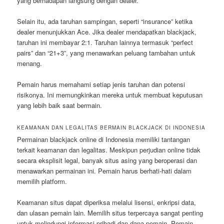
yang berhadapan langsung dengan dealer.
Selain itu, ada taruhan sampingan, seperti “insurance” ketika
dealer menunjukkan Ace. Jika dealer mendapatkan blackjack,
taruhan ini membayar 2:1. Taruhan lainnya termasuk “perfect
pairs” dan “21+3”, yang menawarkan peluang tambahan untuk
menang.
Pemain harus memahami setiap jenis taruhan dan potensi
risikonya. Ini memungkinkan mereka untuk membuat keputusan
yang lebih baik saat bermain.
KEAMANAN DAN LEGALITAS BERMAIN BLACKJACK DI INDONESIA
Permainan blackjack online di Indonesia memiliki tantangan
terkait keamanan dan legalitas. Meskipun perjudian online tidak
secara eksplisit legal, banyak situs asing yang beroperasi dan
menawarkan permainan ini. Pemain harus berhati-hati dalam
memilih platform.
Keamanan situs dapat diperiksa melalui lisensi, enkripsi data,
dan ulasan pemain lain. Memilih situs terpercaya sangat penting
untuk melindungi informasi pribadi dan dana pemain. Pemain