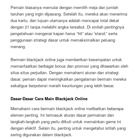
Pemain biasanya memulai dengan memilih meja dan jumlah
taruhan yang ingin dipasang. Setelah itu, mereka akan menerima
dua kartu, dan tujuan utamanya adalah mencapai total dekat
dengan 21 tanpa melebihi angka tersebut. Di sinilah pentingnya
pengetahuan mengenai kapan harus “hit” atau “stand,” serta
penggunaan strategi dasar untuk memaksimalkan peluang
menang.
Bermain blackjack online juga memberikan kesempatan untuk
memanfaatkan berbagai bonus dan promosi yang ditawarkan oleh
situs-situs perjudian. Dengan memahami aturan dan strategi
dasar, pemain dapat meningkatkan pengalaman bermain mereka
sekaligus berpotensi meraih keuntungan yang lebih besar.
Dasar-Dasar Cara Main Blackjack Online
Memahami cara bermain blackjack online melibatkan beberapa
elemen penting. Ini termasuk aturan dasar permainan dan
langkah-langkah yang perlu diikuti untuk memainkan game ini
dengan efektif. Selain itu, penting untuk mengetahui istilah yang
sering digunakan dalam blackjack.