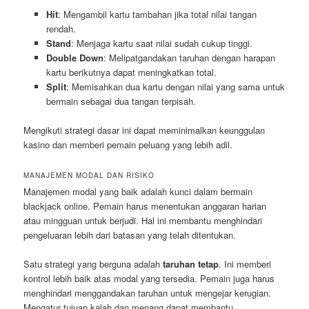
Hit
: Mengambil kartu tambahan jika total nilai tangan
rendah.
Stand
: Menjaga kartu saat nilai sudah cukup tinggi.
Double Down
: Melipatgandakan taruhan dengan harapan
kartu berikutnya dapat meningkatkan total.
Split
: Memisahkan dua kartu dengan nilai yang sama untuk
bermain sebagai dua tangan terpisah.
Mengikuti strategi dasar ini dapat meminimalkan keunggulan
kasino dan memberi pemain peluang yang lebih adil.
MANAJEMEN MODAL DAN RISIKO
Manajemen modal yang baik adalah kunci dalam bermain
blackjack online. Pemain harus menentukan anggaran harian
atau mingguan untuk berjudi. Hal ini membantu menghindari
pengeluaran lebih dari batasan yang telah ditentukan.
Satu strategi yang berguna adalah
taruhan tetap
. Ini memberi
kontrol lebih baik atas modal yang tersedia. Pemain juga harus
menghindari menggandakan taruhan untuk mengejar kerugian.
Mengatur tujuan kalah dan menang dapat membantu