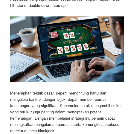
hit, stand, double down, atau split.
Menerapkan teknik dasar, seperti menghitung kartu dan
mengelola bankroll dengan bijak, dapat memberi pemain
keuntungan yang signifikan. Keberanian untuk mengambil risiko
yang terukur juga penting dalam menciptakan potensi
kemenangan. Dengan mempelajari strategi ini, pemain dapat
meningkatkan pengalaman bermain serta kemungkinan sukses
mereka di meja blackjack.