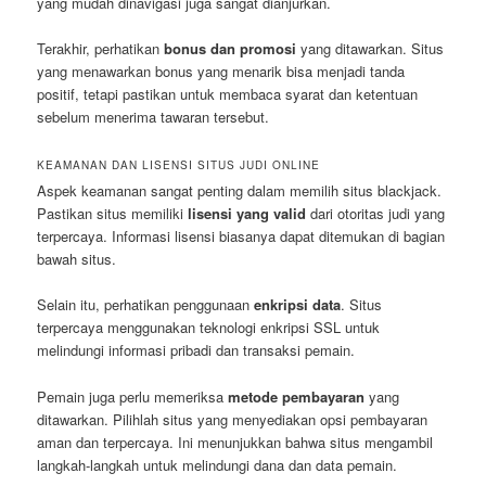
yang mudah dinavigasi juga sangat dianjurkan.
Terakhir, perhatikan
bonus dan promosi
yang ditawarkan. Situs
yang menawarkan bonus yang menarik bisa menjadi tanda
positif, tetapi pastikan untuk membaca syarat dan ketentuan
sebelum menerima tawaran tersebut.
KEAMANAN DAN LISENSI SITUS JUDI ONLINE
Aspek keamanan sangat penting dalam memilih situs blackjack.
Pastikan situs memiliki
lisensi yang valid
dari otoritas judi yang
terpercaya. Informasi lisensi biasanya dapat ditemukan di bagian
bawah situs.
Selain itu, perhatikan penggunaan
enkripsi data
. Situs
terpercaya menggunakan teknologi enkripsi SSL untuk
melindungi informasi pribadi dan transaksi pemain.
Pemain juga perlu memeriksa
metode pembayaran
yang
ditawarkan. Pilihlah situs yang menyediakan opsi pembayaran
aman dan terpercaya. Ini menunjukkan bahwa situs mengambil
langkah-langkah untuk melindungi dana dan data pemain.