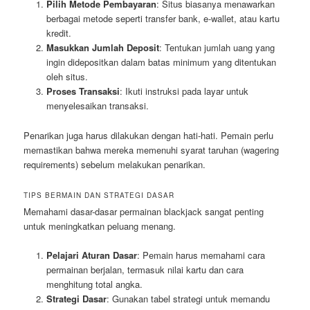
Pilih Metode Pembayaran
: Situs biasanya menawarkan
berbagai metode seperti transfer bank, e-wallet, atau kartu
kredit.
Masukkan Jumlah Deposit
: Tentukan jumlah uang yang
ingin didepositkan dalam batas minimum yang ditentukan
oleh situs.
Proses Transaksi
: Ikuti instruksi pada layar untuk
menyelesaikan transaksi.
Penarikan juga harus dilakukan dengan hati-hati. Pemain perlu
memastikan bahwa mereka memenuhi syarat taruhan (wagering
requirements) sebelum melakukan penarikan.
TIPS BERMAIN DAN STRATEGI DASAR
Memahami dasar-dasar permainan blackjack sangat penting
untuk meningkatkan peluang menang.
Pelajari Aturan Dasar
: Pemain harus memahami cara
permainan berjalan, termasuk nilai kartu dan cara
menghitung total angka.
Strategi Dasar
: Gunakan tabel strategi untuk memandu