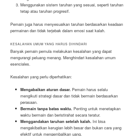
Menggunakan sistem taruhan yang sesuai, seperti taruhan
tetap atau taruhan progresif.
Pemain juga harus menyesuaikan taruhan berdasarkan keadaan
permainan dan tidak terjebak dalam emosi saat kalah.
KESALAHAN UMUM YANG HARUS DIHINDARI
Banyak pemain pemula melakukan kesalahan yang dapat
mengurangi peluang menang. Menghindari kesalahan umum
esenciales.
Kesalahan yang perlu diperhatikan:
Mengabaikan aturan dasar.
Pemain harus selalu
mengikuti strategi dasar dan tidak bermain berdasarkan
perasaan.
Bermain tanpa batas waktu.
Penting untuk menetapkan
waktu bermain dan beristirahat secara teratur.
Menggandakan taruhan setelah kalah.
Ini bisa
mengakibatkan kerugian lebih besar dan bukan cara yang
efektif untuk mengembalikan uang.