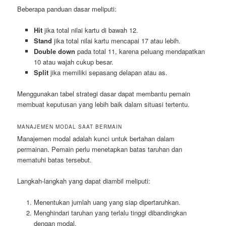
Beberapa panduan dasar meliputi:
Hit
jika total nilai kartu di bawah 12.
Stand
jika total nilai kartu mencapai 17 atau lebih.
Double down
pada total 11, karena peluang mendapatkan
10 atau wajah cukup besar.
Split
jika memiliki sepasang delapan atau as.
Menggunakan tabel strategi dasar dapat membantu pemain
membuat keputusan yang lebih baik dalam situasi tertentu.
MANAJEMEN MODAL SAAT BERMAIN
Manajemen modal adalah kunci untuk bertahan dalam
permainan. Pemain perlu menetapkan batas taruhan dan
mematuhi batas tersebut.
Langkah-langkah yang dapat diambil meliputi:
Menentukan jumlah uang yang siap dipertaruhkan.
Menghindari taruhan yang terlalu tinggi dibandingkan
dengan modal.