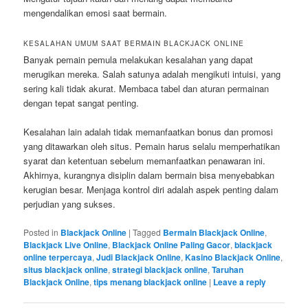
mengendalikan emosi saat bermain.
KESALAHAN UMUM SAAT BERMAIN BLACKJACK ONLINE
Banyak pemain pemula melakukan kesalahan yang dapat
merugikan mereka. Salah satunya adalah mengikuti intuisi, yang
sering kali tidak akurat. Membaca tabel dan aturan permainan
dengan tepat sangat penting.
Kesalahan lain adalah tidak memanfaatkan bonus dan promosi
yang ditawarkan oleh situs. Pemain harus selalu memperhatikan
syarat dan ketentuan sebelum memanfaatkan penawaran ini.
Akhirnya, kurangnya disiplin dalam bermain bisa menyebabkan
kerugian besar. Menjaga kontrol diri adalah aspek penting dalam
perjudian yang sukses.
Posted in
Blackjack Online
|
Tagged
Bermain Blackjack Online
,
Blackjack Live Online
,
Blackjack Online Paling Gacor
,
blackjack
online terpercaya
,
Judi Blackjack Online
,
Kasino Blackjack Online
,
situs blackjack online
,
strategi blackjack online
,
Taruhan
Blackjack Online
,
tips menang blackjack online
|
Leave a reply