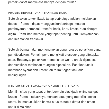
pemain dapat menyelesaikannya dengan mudah.
PROSES DEPOSIT DAN PENARIKAN DANA
Setelah akun terverifikasi, tahap berikutnya adalah melakukan
deposit. Pemain dapat menggunakan berbagai metode
pembayaran, termasuk transfer bank, kartu kredit, atau dompet
digital. Pemilihan metode yang tepat penting untuk kenyamanan
dan keamanan transaksi.
Setelah bermain dan memenangkan uang, proses penarikan dana
pun diperlukan. Pemain perlu mengikuti prosedur yang ditetapkan
situs. Biasanya, penarikan memerlukan waktu untuk diproses,
dan verifikasi tambahan mungkin diperlukan. Pastikan untuk
membaca syarat dan ketentuan terkait agar tidak ada
kebingungan.
MEMILIH SITUS BLACKJACK ONLINE TERPERCAYA
Memilih situs yang tepat untuk bermain blackjack online sangat
krusial. Pemain sebaiknya mencari situs yang memiliki lisensi
resmi. Ini menunjukkan bahwa situs tersebut diatur dan aman
untuk dimainkan.