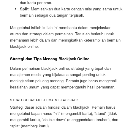
dua kartu pertama.
Split
: Memisahkan dua kartu dengan nilai yang sama untuk
bermain sebagai dua tangan terpisah.
Mengetahui istilah-istilah ini membantu dalam menjelaskan
aturan dan strategi dalam permainan. Teruslah berlatih untuk
memahami lebih dalam dan meningkatkan keterampilan bermain
blackjack online.
Strategi dan Tips Menang Blackjack Online
Dalam permainan blackjack online, strategi yang tepat dan
manajemen modal yang bijaksana sangat penting untuk
meningkatkan peluang menang. Pemain juga harus mengenali
kesalahan umum yang dapat mempengaruhi hasil permainan.
STRATEGI DASAR BERMAIN BLACKJACK
Strategi dasar adalah fondasi dalam blackjack. Pemain harus
mengetahui kapan harus “hit” (mengambil kartu), “stand” (tidak
mengambil kartu), “double down” (menggandakan taruhan), dan
“split” (membagi kartu).