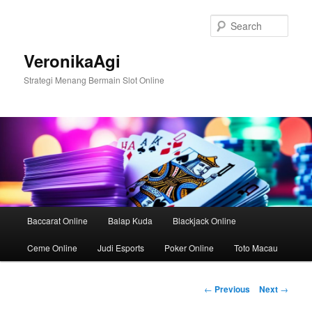
Skip
to
Sear
primary
content
VeronikaAgi
Strategi Menang Bermain Slot Online
Main
Baccarat Online
Balap Kuda
Blackjack Online
menu
Ceme Online
Judi Esports
Poker Online
Toto Macau
Post
←
Previous
Next
→
navigation