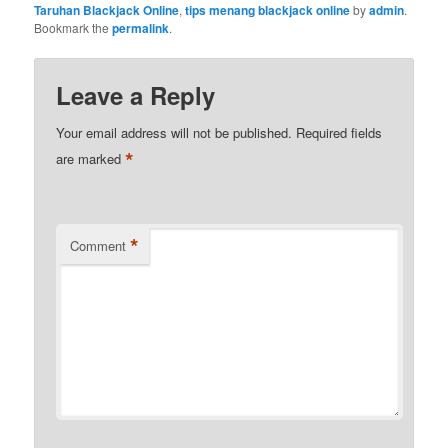
Taruhan Blackjack Online
,
tips menang blackjack online
by
admin
.
Bookmark the
permalink
.
Leave a Reply
Your email address will not be published.
Required fields
*
are marked
*
Comment