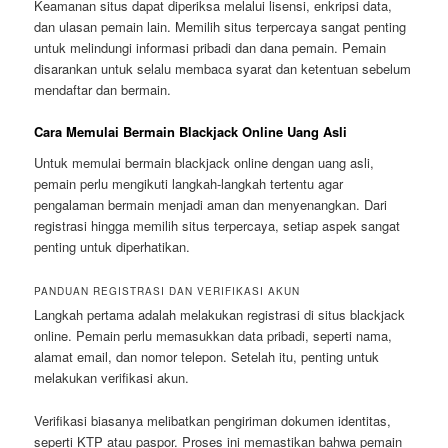
Keamanan situs dapat diperiksa melalui lisensi, enkripsi data,
dan ulasan pemain lain. Memilih situs terpercaya sangat penting
untuk melindungi informasi pribadi dan dana pemain. Pemain
disarankan untuk selalu membaca syarat dan ketentuan sebelum
mendaftar dan bermain.
Cara Memulai Bermain Blackjack Online Uang Asli
Untuk memulai bermain blackjack online dengan uang asli,
pemain perlu mengikuti langkah-langkah tertentu agar
pengalaman bermain menjadi aman dan menyenangkan. Dari
registrasi hingga memilih situs terpercaya, setiap aspek sangat
penting untuk diperhatikan.
PANDUAN REGISTRASI DAN VERIFIKASI AKUN
Langkah pertama adalah melakukan registrasi di situs blackjack
online. Pemain perlu memasukkan data pribadi, seperti nama,
alamat email, dan nomor telepon. Setelah itu, penting untuk
melakukan verifikasi akun.
Verifikasi biasanya melibatkan pengiriman dokumen identitas,
seperti KTP atau paspor. Proses ini memastikan bahwa pemain