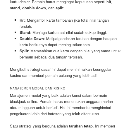
kartu dealer. Pemain harus mengingat keputusan seperti
hit
,
stand
,
double down
, dan
split
.
Hit
: Mengambil kartu tambahan jika total nilai tangan
rendah.
Stand
: Menjaga kartu saat nilai sudah cukup tinggi.
Double Down
: Melipatgandakan taruhan dengan harapan
kartu berikutnya dapat meningkatkan total.
Split
: Memisahkan dua kartu dengan nilai yang sama untuk
bermain sebagai dua tangan terpisah.
Mengikuti strategi dasar ini dapat meminimalkan keunggulan
kasino dan memberi pemain peluang yang lebih adil.
MANAJEMEN MODAL DAN RISIKO
Manajemen modal yang baik adalah kunci dalam bermain
blackjack online. Pemain harus menentukan anggaran harian
atau mingguan untuk berjudi. Hal ini membantu menghindari
pengeluaran lebih dari batasan yang telah ditentukan.
Satu strategi yang berguna adalah
taruhan tetap
. Ini memberi