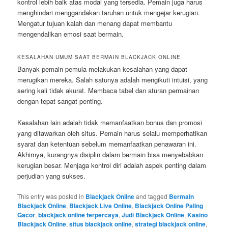
kontrol lebih baik atas modal yang tersedia. Pemain juga harus
menghindari menggandakan taruhan untuk mengejar kerugian.
Mengatur tujuan kalah dan menang dapat membantu
mengendalikan emosi saat bermain.
KESALAHAN UMUM SAAT BERMAIN BLACKJACK ONLINE
Banyak pemain pemula melakukan kesalahan yang dapat
merugikan mereka. Salah satunya adalah mengikuti intuisi, yang
sering kali tidak akurat. Membaca tabel dan aturan permainan
dengan tepat sangat penting.
Kesalahan lain adalah tidak memanfaatkan bonus dan promosi
yang ditawarkan oleh situs. Pemain harus selalu memperhatikan
syarat dan ketentuan sebelum memanfaatkan penawaran ini.
Akhirnya, kurangnya disiplin dalam bermain bisa menyebabkan
kerugian besar. Menjaga kontrol diri adalah aspek penting dalam
perjudian yang sukses.
This entry was posted in
Blackjack Online
and tagged
Bermain
Blackjack Online
,
Blackjack Live Online
,
Blackjack Online Paling
Gacor
,
blackjack online terpercaya
,
Judi Blackjack Online
,
Kasino
Blackjack Online
,
situs blackjack online
,
strategi blackjack online
,