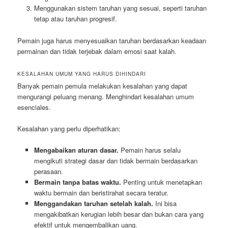
Menggunakan sistem taruhan yang sesuai, seperti taruhan
tetap atau taruhan progresif.
Pemain juga harus menyesuaikan taruhan berdasarkan keadaan
permainan dan tidak terjebak dalam emosi saat kalah.
KESALAHAN UMUM YANG HARUS DIHINDARI
Banyak pemain pemula melakukan kesalahan yang dapat
mengurangi peluang menang. Menghindari kesalahan umum
esenciales.
Kesalahan yang perlu diperhatikan:
Mengabaikan aturan dasar.
Pemain harus selalu
mengikuti strategi dasar dan tidak bermain berdasarkan
perasaan.
Bermain tanpa batas waktu.
Penting untuk menetapkan
waktu bermain dan beristirahat secara teratur.
Menggandakan taruhan setelah kalah.
Ini bisa
mengakibatkan kerugian lebih besar dan bukan cara yang
efektif untuk mengembalikan uang.