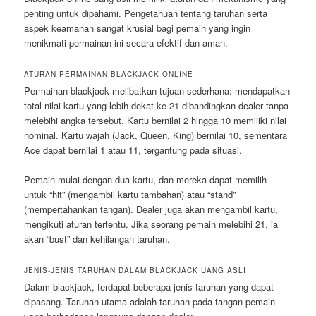
penting untuk dipahami. Pengetahuan tentang taruhan serta
aspek keamanan sangat krusial bagi pemain yang ingin
menikmati permainan ini secara efektif dan aman.
ATURAN PERMAINAN BLACKJACK ONLINE
Permainan blackjack melibatkan tujuan sederhana: mendapatkan
total nilai kartu yang lebih dekat ke 21 dibandingkan dealer tanpa
melebihi angka tersebut. Kartu bernilai 2 hingga 10 memiliki nilai
nominal. Kartu wajah (Jack, Queen, King) bernilai 10, sementara
Ace dapat bernilai 1 atau 11, tergantung pada situasi.
Pemain mulai dengan dua kartu, dan mereka dapat memilih
untuk “hit” (mengambil kartu tambahan) atau “stand”
(mempertahankan tangan). Dealer juga akan mengambil kartu,
mengikuti aturan tertentu. Jika seorang pemain melebihi 21, ia
akan “bust” dan kehilangan taruhan.
JENIS-JENIS TARUHAN DALAM BLACKJACK UANG ASLI
Dalam blackjack, terdapat beberapa jenis taruhan yang dapat
dipasang. Taruhan utama adalah taruhan pada tangan pemain