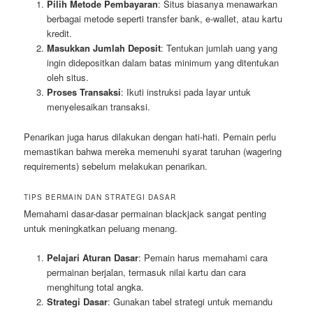
Pilih Metode Pembayaran
: Situs biasanya menawarkan
berbagai metode seperti transfer bank, e-wallet, atau kartu
kredit.
Masukkan Jumlah Deposit
: Tentukan jumlah uang yang
ingin didepositkan dalam batas minimum yang ditentukan
oleh situs.
Proses Transaksi
: Ikuti instruksi pada layar untuk
menyelesaikan transaksi.
Penarikan juga harus dilakukan dengan hati-hati. Pemain perlu
memastikan bahwa mereka memenuhi syarat taruhan (wagering
requirements) sebelum melakukan penarikan.
TIPS BERMAIN DAN STRATEGI DASAR
Memahami dasar-dasar permainan blackjack sangat penting
untuk meningkatkan peluang menang.
Pelajari Aturan Dasar
: Pemain harus memahami cara
permainan berjalan, termasuk nilai kartu dan cara
menghitung total angka.
Strategi Dasar
: Gunakan tabel strategi untuk memandu