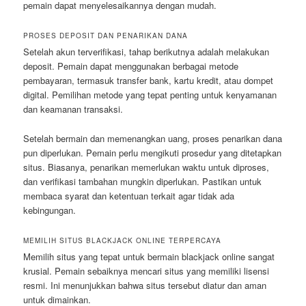
pemain dapat menyelesaikannya dengan mudah.
PROSES DEPOSIT DAN PENARIKAN DANA
Setelah akun terverifikasi, tahap berikutnya adalah melakukan
deposit. Pemain dapat menggunakan berbagai metode
pembayaran, termasuk transfer bank, kartu kredit, atau dompet
digital. Pemilihan metode yang tepat penting untuk kenyamanan
dan keamanan transaksi.
Setelah bermain dan memenangkan uang, proses penarikan dana
pun diperlukan. Pemain perlu mengikuti prosedur yang ditetapkan
situs. Biasanya, penarikan memerlukan waktu untuk diproses,
dan verifikasi tambahan mungkin diperlukan. Pastikan untuk
membaca syarat dan ketentuan terkait agar tidak ada
kebingungan.
MEMILIH SITUS BLACKJACK ONLINE TERPERCAYA
Memilih situs yang tepat untuk bermain blackjack online sangat
krusial. Pemain sebaiknya mencari situs yang memiliki lisensi
resmi. Ini menunjukkan bahwa situs tersebut diatur dan aman
untuk dimainkan.