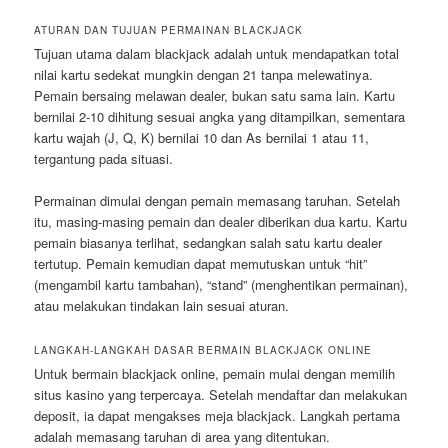
ATURAN DAN TUJUAN PERMAINAN BLACKJACK
Tujuan utama dalam blackjack adalah untuk mendapatkan total
nilai kartu sedekat mungkin dengan 21 tanpa melewatinya.
Pemain bersaing melawan dealer, bukan satu sama lain. Kartu
bernilai 2-10 dihitung sesuai angka yang ditampilkan, sementara
kartu wajah (J, Q, K) bernilai 10 dan As bernilai 1 atau 11,
tergantung pada situasi.
Permainan dimulai dengan pemain memasang taruhan. Setelah
itu, masing-masing pemain dan dealer diberikan dua kartu. Kartu
pemain biasanya terlihat, sedangkan salah satu kartu dealer
tertutup. Pemain kemudian dapat memutuskan untuk “hit”
(mengambil kartu tambahan), “stand” (menghentikan permainan),
atau melakukan tindakan lain sesuai aturan.
LANGKAH-LANGKAH DASAR BERMAIN BLACKJACK ONLINE
Untuk bermain blackjack online, pemain mulai dengan memilih
situs kasino yang terpercaya. Setelah mendaftar dan melakukan
deposit, ia dapat mengakses meja blackjack. Langkah pertama
adalah memasang taruhan di area yang ditentukan.