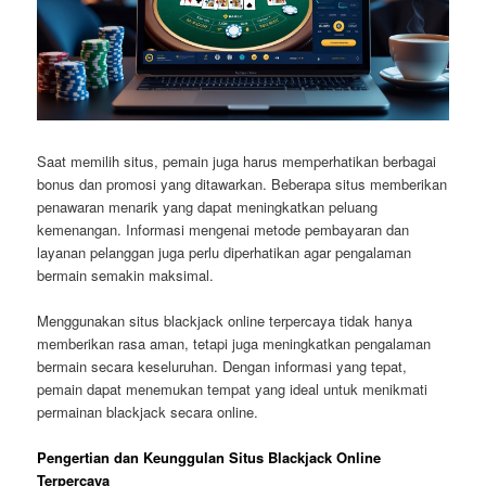
Saat memilih situs, pemain juga harus memperhatikan berbagai
bonus dan promosi yang ditawarkan. Beberapa situs memberikan
penawaran menarik yang dapat meningkatkan peluang
kemenangan. Informasi mengenai metode pembayaran dan
layanan pelanggan juga perlu diperhatikan agar pengalaman
bermain semakin maksimal.
Menggunakan situs blackjack online terpercaya tidak hanya
memberikan rasa aman, tetapi juga meningkatkan pengalaman
bermain secara keseluruhan. Dengan informasi yang tepat,
pemain dapat menemukan tempat yang ideal untuk menikmati
permainan blackjack secara online.
Pengertian dan Keunggulan Situs Blackjack Online
Terpercaya