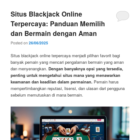
Situs Blackjack Online
Terpercaya: Panduan Memilih
dan Bermain dengan Aman
Posted on
26/06/2025
Situs blackjack online terpercaya menjadi pilihan favorit bagi
banyak pemain yang mencari pengalaman bermain yang aman
dan menyenangkan.
Dengan banyaknya opsi yang tersedia,
penting untuk mengetahui situs mana yang menawarkan
keamanan dan keadilan dalam permainan.
Pemain harus
mempertimbangkan reputasi, lisensi, dan ulasan dari pengguna
sebelum memutuskan di mana bermain.