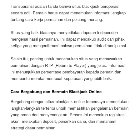
Transparansi adalah tanda bahwa situs blackjack beroperasi
secara adil. Pemain harus dapat menemukan informasi lengkap
tentang cara kerja permainan dan peluang menang.
Situs yang baik biasanya menyediakan laporan independen
mengenai hasil permainan. Ini dapat mencakup audit dari pihak
ketiga yang mengonfirmasi bahwa permainan tidak dimanipulasi.
Selain itu, penting untuk menemukan situs yang menawarkan
permainan dengan RTP (Return to Player) yang jelas. Informasi
ini menunjukkan persentase pembayaran kepada pemain dan
membantu mereka membuat keputusan yang lebih baik.
Cara Bergabung dan Bermain Blackjack Online
Bergabung dengan situs blackjack online terpercaya memerlukan
langkah-langkah tertentu untuk memastikan pengalaman bermain
yang aman dan menyenangkan. Proses ini mencakup registrasi
akun, melakukan deposit, penarikan dana, dan memahami
strategi dasar permainan.