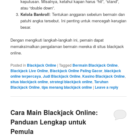
keputusan. Misalnya, ketahui kapan harus “hit”, “stand”,
atau “double down”.
Kelola Bankroll
: Tentukan anggaran sebelum bermain dan
patuhi angka tersebut. Ini penting untuk mencegah kerugian
besar.
Dengan mengikuti langkah-langkah ini, pemain dapat
memaksimalkan pengalaman bermain mereka di situs blackjack
online.
Posted in
Blackjack Online
|
Tagged
Bermain Blackjack Online
,
Blackjack Live Online
,
Blackjack Online Paling Gacor
,
blackjack
online terpercaya
,
Judi Blackjack Online
,
Kasino Blackjack Online
,
situs blackjack online
,
strategi blackjack online
,
Taruhan
Blackjack Online
,
tips menang blackjack online
|
Leave a reply
Cara Main Blackjack Online:
Panduan Lengkap untuk
Pemula