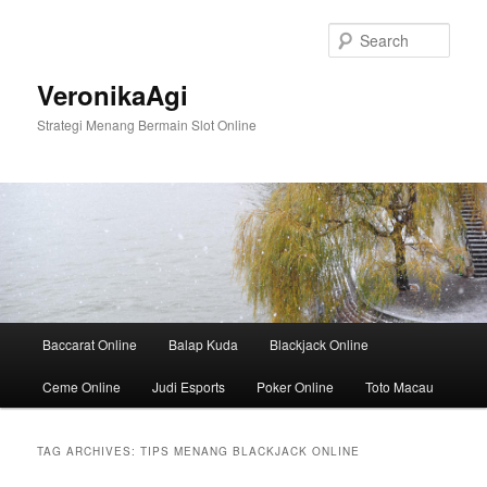
Skip
Skip
to
to
Sear
primary
secondary
content
content
VeronikaAgi
Strategi Menang Bermain Slot Online
Main
Baccarat Online
Balap Kuda
Blackjack Online
menu
Ceme Online
Judi Esports
Poker Online
Toto Macau
TAG ARCHIVES:
TIPS MENANG BLACKJACK ONLINE