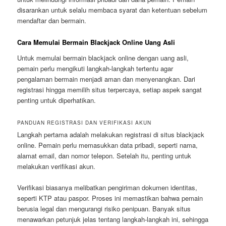
disarankan untuk selalu membaca syarat dan ketentuan sebelum
mendaftar dan bermain.
Cara Memulai Bermain Blackjack Online Uang Asli
Untuk memulai bermain blackjack online dengan uang asli,
pemain perlu mengikuti langkah-langkah tertentu agar
pengalaman bermain menjadi aman dan menyenangkan. Dari
registrasi hingga memilih situs terpercaya, setiap aspek sangat
penting untuk diperhatikan.
PANDUAN REGISTRASI DAN VERIFIKASI AKUN
Langkah pertama adalah melakukan registrasi di situs blackjack
online. Pemain perlu memasukkan data pribadi, seperti nama,
alamat email, dan nomor telepon. Setelah itu, penting untuk
melakukan verifikasi akun.
Verifikasi biasanya melibatkan pengiriman dokumen identitas,
seperti KTP atau paspor. Proses ini memastikan bahwa pemain
berusia legal dan mengurangi risiko penipuan. Banyak situs
menawarkan petunjuk jelas tentang langkah-langkah ini, sehingga