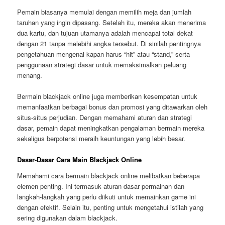
Pemain biasanya memulai dengan memilih meja dan jumlah
taruhan yang ingin dipasang. Setelah itu, mereka akan menerima
dua kartu, dan tujuan utamanya adalah mencapai total dekat
dengan 21 tanpa melebihi angka tersebut. Di sinilah pentingnya
pengetahuan mengenai kapan harus “hit” atau “stand,” serta
penggunaan strategi dasar untuk memaksimalkan peluang
menang.
Bermain blackjack online juga memberikan kesempatan untuk
memanfaatkan berbagai bonus dan promosi yang ditawarkan oleh
situs-situs perjudian. Dengan memahami aturan dan strategi
dasar, pemain dapat meningkatkan pengalaman bermain mereka
sekaligus berpotensi meraih keuntungan yang lebih besar.
Dasar-Dasar Cara Main Blackjack Online
Memahami cara bermain blackjack online melibatkan beberapa
elemen penting. Ini termasuk aturan dasar permainan dan
langkah-langkah yang perlu diikuti untuk memainkan game ini
dengan efektif. Selain itu, penting untuk mengetahui istilah yang
sering digunakan dalam blackjack.