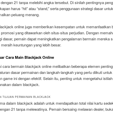
t dengan 21 tanpa melebihi angka tersebut. Di sinilah pentingnya pen
apan harus “hit” atau “stand,” serta penggunaan strategi dasar untu
alkan peluang menang.
lackjack online juga memberikan kesempatan untuk memanfaatkan 
 promosi yang ditawarkan oleh situs-situs perjudian. Dengan memah
egi dasar, pemain dapat meningkatkan pengalaman bermain mereka s
 meraih keuntungan yang lebih besar.
ar Cara Main Blackjack Online
cara bermain blackjack online melibatkan beberapa elemen penting.
turan dasar permainan dan langkah-langkah yang perlu diikuti untuk
game ini dengan efektif. Selain itu, penting untuk mengetahui istila
gunakan dalam blackjack.
N TUJUAN PERMAINAN BLACKJACK
ma dalam blackjack adalah untuk mendapatkan total nilai kartu sede
engan 21 tanpa melewatinya. Pemain bersaing melawan dealer, buka