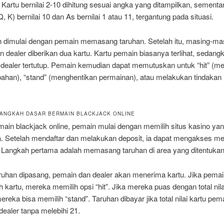
 Kartu bernilai 2-10 dihitung sesuai angka yang ditampilkan, sementa
Q, K) bernilai 10 dan As bernilai 1 atau 11, tergantung pada situasi.
 dimulai dengan pemain memasang taruhan. Setelah itu, masing-ma
 dealer diberikan dua kartu. Kartu pemain biasanya terlihat, sedang
u dealer tertutup. Pemain kemudian dapat memutuskan untuk “hit” (m
ahan), “stand” (menghentikan permainan), atau melakukan tindakan l
ANGKAH DASAR BERMAIN BLACKJACK ONLINE
ain blackjack online, pemain mulai dengan memilih situs kasino ya
a. Setelah mendaftar dan melakukan deposit, ia dapat mengakses me
. Langkah pertama adalah memasang taruhan di area yang ditentukan
ruhan dipasang, pemain dan dealer akan menerima kartu. Jika pemai
artu, mereka memilih opsi “hit”. Jika mereka puas dengan total nila
reka bisa memilih “stand”. Taruhan dibayar jika total nilai kartu pema
 dealer tanpa melebihi 21.