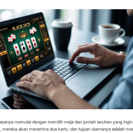
asanya memulai dengan memilih meja dan jumlah taruhan yang ingin
tu, mereka akan menerima dua kartu, dan tujuan utamanya adalah me