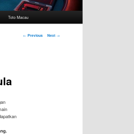
Toto Macau
Post
←
Previous
Next
→
navigation
ula
gan
main
dapatkan
ang.