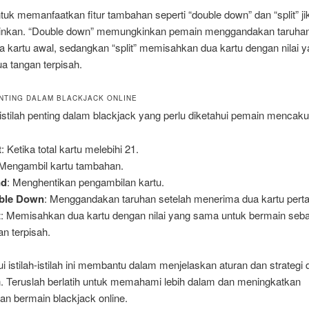
tuk memanfaatkan fitur tambahan seperti “double down” dan “split” ji
kan. “Double down” memungkinkan pemain menggandakan taruhan
a kartu awal, sedangkan “split” memisahkan dua kartu dengan nilai
a tangan terpisah.
ENTING DALAM BLACKJACK ONLINE
stilah penting dalam blackjack yang perlu diketahui pemain mencaku
t
: Ketika total kartu melebihi 21.
 Mengambil kartu tambahan.
nd
: Menghentikan pengambilan kartu.
ble Down
: Menggandakan taruhan setelah menerima dua kartu pert
t
: Memisahkan dua kartu dengan nilai yang sama untuk bermain seb
an terpisah.
 istilah-istilah ini membantu dalam menjelaskan aturan dan strategi
. Teruslah berlatih untuk memahami lebih dalam dan meningkatkan
an bermain blackjack online.