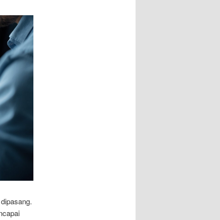
 dipasang.
ncapai