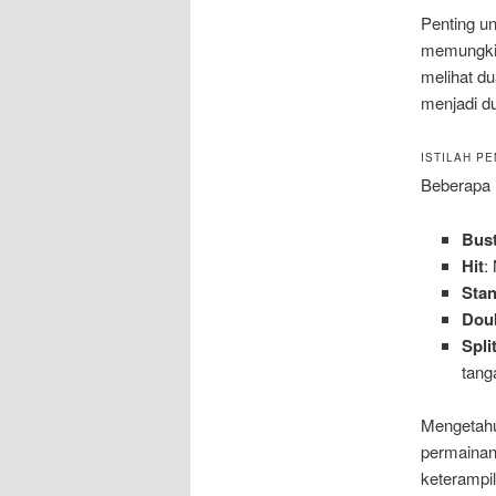
Penting un
memungkin
melihat du
menjadi du
ISTILAH P
Beberapa i
Bus
Hit
:
Sta
Dou
Spli
tang
Mengetahui
permainan
keterampil