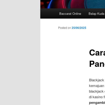
Main
Baccarat Online
Balap Kuda
menu
Posted on
25/06/2025
Car
Pan
Blackjack 
kemajuan t
blackjack
di kasino f
pengambi