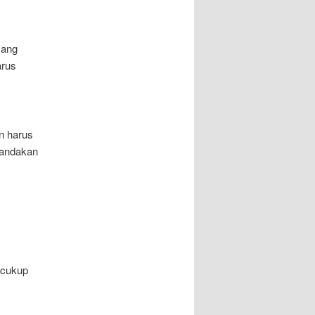
yang
arus
n harus
ggandakan
 cukup