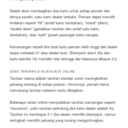
Dealer akan membagikan dua kartu untuk setiap pemain dan
dirinya sendiri, satu kartu dealer terbuka. Pemain dapat memilih
tindakan seperti “hit” (ambil kartu tambahan), “stand” (diam),
“double down” (gandakan taruhan dan ambil satu kartu
tambahan), atau “split” (pisah pasangan kartu serupa).
Kemenangan terjadi bila total kartu pemain lebih tinggi dari dealer
tanpa melewati 21 atau dealer bust. Blackjack alami (As dan
kartu bernilai 10) memiliki nilai tertinggi dan biasanya dibayar 3:2.
JENIS TARUHAN DI BLACKJACK ONLINE
Taruhan utama adalah taruhan standar untuk meningkatkan
peluang menang di setiap putaran. Umumnya, pemain harus
memasang taruhan sebelum kartu dibagikan.
Beberapa varian online menyediakan taruhan sampingan seperti
“insurance”, yaitu taruhan pelindung jika kartu dealer adalah As.
Taruhan ini membayar 2:1 jika dealer memiliki blackjack, namun
seringkali memiliki peluang yang kurang menguntungkan.