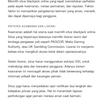
Memilih situs blackjack online yang tepat memerlukan perhatian
pada aspek keamanan, variasi permainan, dan reputasi. Faktor-
faktor ini memastikan pengalaman bermain yang aman, menarik,
dan dapat dipercaya bagi pengguna.
KRITERIA KEAMANAN DAN LISENSI
Keamanan adalah hal utama saat memilih situs blackjack online.
Situs yang terpercaya biasanya memiliki lisensi resmi dari
lembaga pengawas judi seperti PAGCOR, Malta Gaming
Authority, atau UK Gambling Commission. Lisensi ini menjamin
bahwa situs mengikuti aturan ketat dalam operasionalnya.
Selain lisensi, situs harus menggunakan enkripsi SSL untuk
melindungi data dan transaksi pengguna. Adanya sistem
keamanan ini mencegah akses pihak tidak berwenang terhadap
informasi pribadi dan keuangan pemain.
Situs juga harus menyediakan opsi verifikasi dua langkah dan
kebijakan privasi yang jelas. Hal ini menambah lapisan
perlindungan agar pemain merasa aman saat bermain.