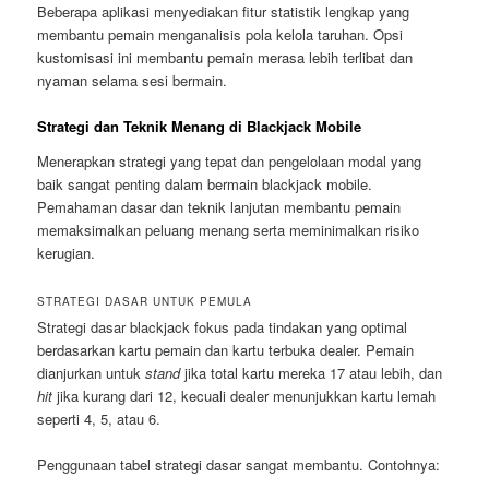
Beberapa aplikasi menyediakan fitur statistik lengkap yang
membantu pemain menganalisis pola kelola taruhan. Opsi
kustomisasi ini membantu pemain merasa lebih terlibat dan
nyaman selama sesi bermain.
Strategi dan Teknik Menang di Blackjack Mobile
Menerapkan strategi yang tepat dan pengelolaan modal yang
baik sangat penting dalam bermain blackjack mobile.
Pemahaman dasar dan teknik lanjutan membantu pemain
memaksimalkan peluang menang serta meminimalkan risiko
kerugian.
STRATEGI DASAR UNTUK PEMULA
Strategi dasar blackjack fokus pada tindakan yang optimal
berdasarkan kartu pemain dan kartu terbuka dealer. Pemain
dianjurkan untuk
stand
jika total kartu mereka 17 atau lebih, dan
hit
jika kurang dari 12, kecuali dealer menunjukkan kartu lemah
seperti 4, 5, atau 6.
Penggunaan tabel strategi dasar sangat membantu. Contohnya: