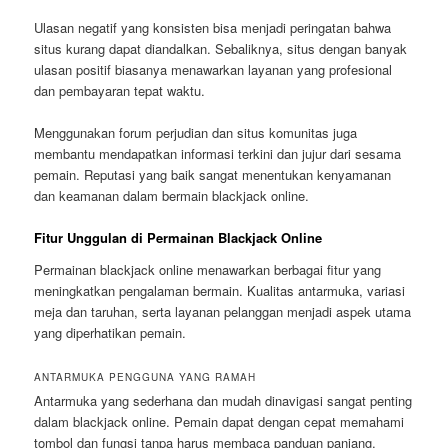
Ulasan negatif yang konsisten bisa menjadi peringatan bahwa
situs kurang dapat diandalkan. Sebaliknya, situs dengan banyak
ulasan positif biasanya menawarkan layanan yang profesional
dan pembayaran tepat waktu.
Menggunakan forum perjudian dan situs komunitas juga
membantu mendapatkan informasi terkini dan jujur dari sesama
pemain. Reputasi yang baik sangat menentukan kenyamanan
dan keamanan dalam bermain blackjack online.
Fitur Unggulan di Permainan Blackjack Online
Permainan blackjack online menawarkan berbagai fitur yang
meningkatkan pengalaman bermain. Kualitas antarmuka, variasi
meja dan taruhan, serta layanan pelanggan menjadi aspek utama
yang diperhatikan pemain.
ANTARMUKA PENGGUNA YANG RAMAH
Antarmuka yang sederhana dan mudah dinavigasi sangat penting
dalam blackjack online. Pemain dapat dengan cepat memahami
tombol dan fungsi tanpa harus membaca panduan panjang.