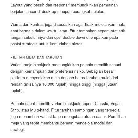
Layout yang bersih dan responsif memungkinkan permainan
berjalan lancar di desktop maupun perangkat seluler.
Warna dan kontras juga disesuaikan agar tidak melelahkan mata
saat bermain dalam waktu lama. Fitur tambahan seperti statistik
tangan sebelumnya dan opsi double down ditempatkan pada
posisi strategis untuk kemudahan akses.
PILIHAN MEJA DAN TARUHAN
Variasi meja blackjack memungkinkan pemain memilih sesuai
dengan kemampuan dan preferensi risiko. Sebagian besar
platform menyediakan meja dengan batas taruhan mulai dari
rendah (misalnya 10.000 rupiah) hingga tinggi (hingga jutaan
rupiah).
Pemain dapat memilih varian blackjack seperti Classic, Vegas
Strip, atau Multi-hand. Fitur taruhan sampingan yang tersedia
juga menambah variasi tanpa mengubah aturan dasar. Pemilihan
meja yang tepat membantu pemain mengelola modal dan
strategi.