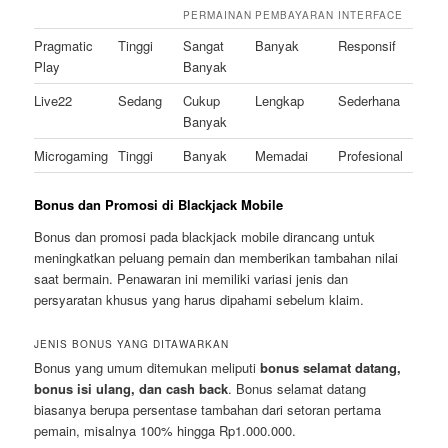
PERMAINAN
PEMBAYARAN
INTERFACE
Pragmatic
Tinggi
Sangat
Banyak
Responsif
Play
Banyak
Live22
Sedang
Cukup
Lengkap
Sederhana
Banyak
Microgaming
Tinggi
Banyak
Memadai
Profesional
Bonus dan Promosi di Blackjack Mobile
Bonus dan promosi pada blackjack mobile dirancang untuk
meningkatkan peluang pemain dan memberikan tambahan nilai
saat bermain. Penawaran ini memiliki variasi jenis dan
persyaratan khusus yang harus dipahami sebelum klaim.
JENIS BONUS YANG DITAWARKAN
Bonus yang umum ditemukan meliputi
bonus selamat datang,
bonus isi ulang, dan cash back
. Bonus selamat datang
biasanya berupa persentase tambahan dari setoran pertama
pemain, misalnya 100% hingga Rp1.000.000.