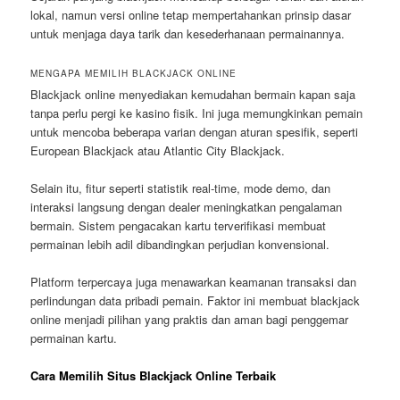
lokal, namun versi online tetap mempertahankan prinsip dasar
untuk menjaga daya tarik dan kesederhanaan permainannya.
MENGAPA MEMILIH BLACKJACK ONLINE
Blackjack online menyediakan kemudahan bermain kapan saja
tanpa perlu pergi ke kasino fisik. Ini juga memungkinkan pemain
untuk mencoba beberapa varian dengan aturan spesifik, seperti
European Blackjack atau Atlantic City Blackjack.
Selain itu, fitur seperti statistik real-time, mode demo, dan
interaksi langsung dengan dealer meningkatkan pengalaman
bermain. Sistem pengacakan kartu terverifikasi membuat
permainan lebih adil dibandingkan perjudian konvensional.
Platform terpercaya juga menawarkan keamanan transaksi dan
perlindungan data pribadi pemain. Faktor ini membuat blackjack
online menjadi pilihan yang praktis dan aman bagi penggemar
permainan kartu.
Cara Memilih Situs Blackjack Online Terbaik