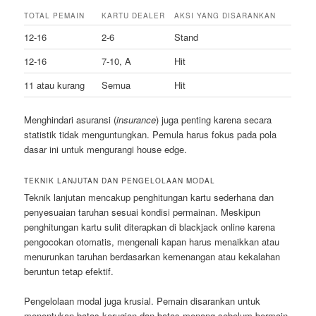
TOTAL PEMAIN
KARTU DEALER
AKSI YANG DISARANKAN
12-16
2-6
Stand
12-16
7-10, A
Hit
11 atau kurang
Semua
Hit
Menghindari asuransi (
insurance
) juga penting karena secara
statistik tidak menguntungkan. Pemula harus fokus pada pola
dasar ini untuk mengurangi house edge.
TEKNIK LANJUTAN DAN PENGELOLAAN MODAL
Teknik lanjutan mencakup penghitungan kartu sederhana dan
penyesuaian taruhan sesuai kondisi permainan. Meskipun
penghitungan kartu sulit diterapkan di blackjack online karena
pengocokan otomatis, mengenali kapan harus menaikkan atau
menurunkan taruhan berdasarkan kemenangan atau kekalahan
beruntun tetap efektif.
Pengelolaan modal juga krusial. Pemain disarankan untuk
menentukan batas kerugian dan batas menang sebelum bermain.