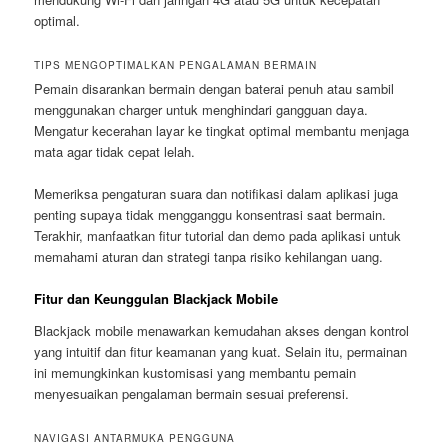
optimal.
TIPS MENGOPTIMALKAN PENGALAMAN BERMAIN
Pemain disarankan bermain dengan baterai penuh atau sambil
menggunakan charger untuk menghindari gangguan daya.
Mengatur kecerahan layar ke tingkat optimal membantu menjaga
mata agar tidak cepat lelah.
Memeriksa pengaturan suara dan notifikasi dalam aplikasi juga
penting supaya tidak mengganggu konsentrasi saat bermain.
Terakhir, manfaatkan fitur tutorial dan demo pada aplikasi untuk
memahami aturan dan strategi tanpa risiko kehilangan uang.
Fitur dan Keunggulan Blackjack Mobile
Blackjack mobile menawarkan kemudahan akses dengan kontrol
yang intuitif dan fitur keamanan yang kuat. Selain itu, permainan
ini memungkinkan kustomisasi yang membantu pemain
menyesuaikan pengalaman bermain sesuai preferensi.
NAVIGASI ANTARMUKA PENGGUNA