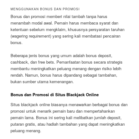
MENGGUNAKAN BONUS DAN PROMOSI
Bonus dan promosi memberi nilai tambah tanpa harus
menambah modal awal. Pemain harus membaca syarat dan
ketentuan sebelum mengklaim, khususnya persyaratan taruhan
(wagering requirement) yang sering kali membatasi pencairan
bonus.
Beberapa jenis bonus yang umum adalah bonus deposit,
cashback, dan free bets. Pemanfaatan bonus secara strategis
membantu meningkatkan peluang menang dengan risiko lebih
rendah. Namun, bonus harus dipandang sebagai tambahan,
bukan sumber utama kemenangan.
Bonus dan Promosi di Situs Blackjack Online
Situs blackjack online biasanya menawarkan berbagai bonus dan
promosi untuk menarik pemain baru dan mempertahankan
pemain lama. Bonus ini sering kali melibatkan jumlah deposit,
putaran gratis, atau hadiah tambahan yang dapat meningkatkan
peluang menang.