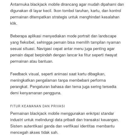
Antarmuka blackjack mobile dirancang agar mudah dipahami dan
digunakan di layar kecil. Ikon tombol taruhan, kartu, dan kontrol
permainan ditempatkan strategis untuk menghindari kesalahan
klik.
Beberapa aplikasi menyediakan mode portrait dan landscape
yang fleksibel, sehingga pemain bisa memilih tampilan nyaman
sesuai situasi. Navigasi cepat antar menu juga penting agar
pemain dapat berpindah dengan lancar ke fitur seperti riwayat
permainan atau bantuan.
Feedback visual, seperti animasi saat kartu dibagikan,
meningkatkan pengalaman tanpa membebani performa
perangkat. Pengaturan bahasa dan tema juga sering tersedia
demi kenyamanan pengguna.
FITUR KEAMANAN DAN PRIVASI
Permainan blackjack mobile menggunakan enkripsi standar
industri untuk melindungi data pribadi dan transaksi keuangan.
Sistem autentikasi ganda dan verifikasi identitas membantu
mencegah akses tidak sah.