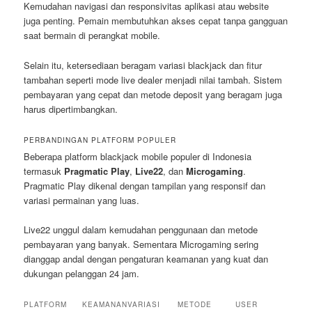
Kemudahan navigasi dan responsivitas aplikasi atau website
juga penting. Pemain membutuhkan akses cepat tanpa gangguan
saat bermain di perangkat mobile.
Selain itu, ketersediaan beragam variasi blackjack dan fitur
tambahan seperti mode live dealer menjadi nilai tambah. Sistem
pembayaran yang cepat dan metode deposit yang beragam juga
harus dipertimbangkan.
PERBANDINGAN PLATFORM POPULER
Beberapa platform blackjack mobile populer di Indonesia
termasuk
Pragmatic Play
,
Live22
, dan
Microgaming
.
Pragmatic Play dikenal dengan tampilan yang responsif dan
variasi permainan yang luas.
Live22 unggul dalam kemudahan penggunaan dan metode
pembayaran yang banyak. Sementara Microgaming sering
dianggap andal dengan pengaturan keamanan yang kuat dan
dukungan pelanggan 24 jam.
PLATFORM
KEAMANAN
VARIASI
METODE
USER