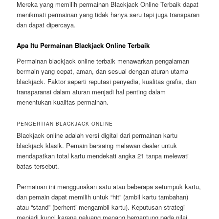
Mereka yang memilih permainan Blackjack Online Terbaik dapat
menikmati permainan yang tidak hanya seru tapi juga transparan
dan dapat dipercaya.
Apa Itu Permainan Blackjack Online Terbaik
Permainan blackjack online terbaik menawarkan pengalaman
bermain yang cepat, aman, dan sesuai dengan aturan utama
blackjack. Faktor seperti reputasi penyedia, kualitas grafis, dan
transparansi dalam aturan menjadi hal penting dalam
menentukan kualitas permainan.
PENGERTIAN BLACKJACK ONLINE
Blackjack online adalah versi digital dari permainan kartu
blackjack klasik. Pemain bersaing melawan dealer untuk
mendapatkan total kartu mendekati angka 21 tanpa melewati
batas tersebut.
Permainan ini menggunakan satu atau beberapa setumpuk kartu,
dan pemain dapat memilih untuk “hit” (ambil kartu tambahan)
atau “stand” (berhenti mengambil kartu). Keputusan strategi
menjadi kunci karena peluang menang bergantung pada nilai