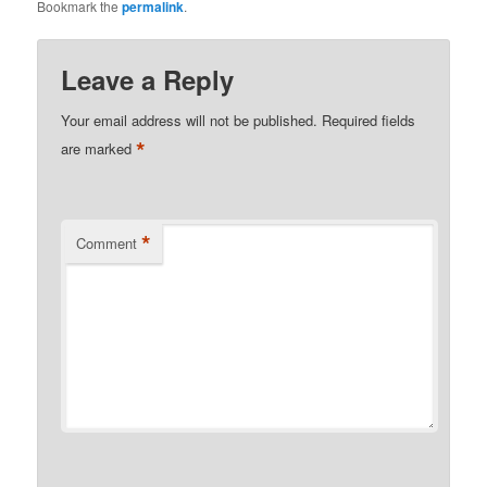
Bookmark the
permalink
.
Leave a Reply
Your email address will not be published.
Required fields
*
are marked
*
Comment