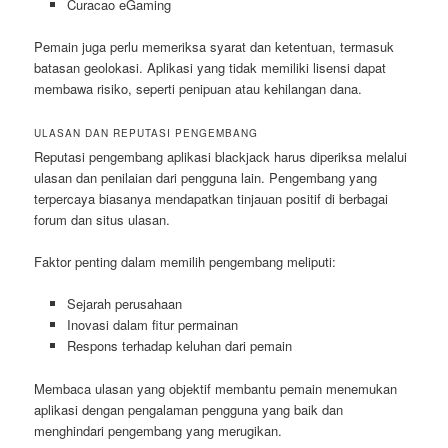
Curacao eGaming
Pemain juga perlu memeriksa syarat dan ketentuan, termasuk
batasan geolokasi. Aplikasi yang tidak memiliki lisensi dapat
membawa risiko, seperti penipuan atau kehilangan dana.
ULASAN DAN REPUTASI PENGEMBANG
Reputasi pengembang aplikasi blackjack harus diperiksa melalui
ulasan dan penilaian dari pengguna lain. Pengembang yang
terpercaya biasanya mendapatkan tinjauan positif di berbagai
forum dan situs ulasan.
Faktor penting dalam memilih pengembang meliputi:
Sejarah perusahaan
Inovasi dalam fitur permainan
Respons terhadap keluhan dari pemain
Membaca ulasan yang objektif membantu pemain menemukan
aplikasi dengan pengalaman pengguna yang baik dan
menghindari pengembang yang merugikan.