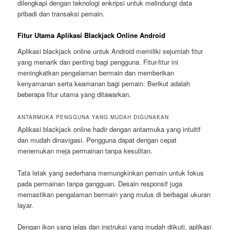
dilengkapi dengan teknologi enkripsi untuk melindungi data
pribadi dan transaksi pemain.
Fitur Utama Aplikasi Blackjack Online Android
Aplikasi blackjack online untuk Android memiliki sejumlah fitur
yang menarik dan penting bagi pengguna. Fitur-fitur ini
meningkatkan pengalaman bermain dan memberikan
kenyamanan serta keamanan bagi pemain. Berikut adalah
beberapa fitur utama yang ditawarkan.
ANTARMUKA PENGGUNA YANG MUDAH DIGUNAKAN
Aplikasi blackjack online hadir dengan antarmuka yang intuitif
dan mudah dinavigasi. Pengguna dapat dengan cepat
menemukan meja permainan tanpa kesulitan.
Tata letak yang sederhana memungkinkan pemain untuk fokus
pada permainan tanpa gangguan. Desain responsif juga
memastikan pengalaman bermain yang mulus di berbagai ukuran
layar.
Dengan ikon yang jelas dan instruksi yang mudah diikuti, aplikasi