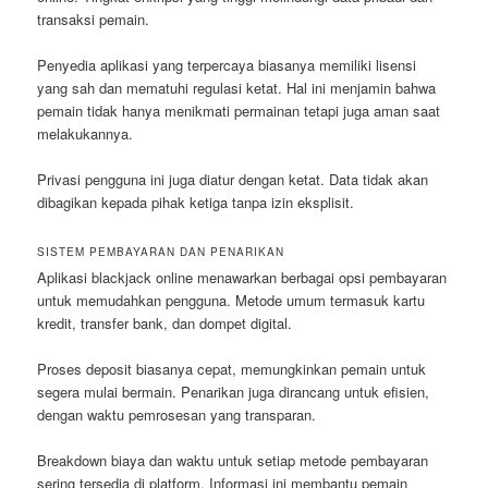
transaksi pemain.
Penyedia aplikasi yang terpercaya biasanya memiliki lisensi
yang sah dan mematuhi regulasi ketat. Hal ini menjamin bahwa
pemain tidak hanya menikmati permainan tetapi juga aman saat
melakukannya.
Privasi pengguna ini juga diatur dengan ketat. Data tidak akan
dibagikan kepada pihak ketiga tanpa izin eksplisit.
SISTEM PEMBAYARAN DAN PENARIKAN
Aplikasi blackjack online menawarkan berbagai opsi pembayaran
untuk memudahkan pengguna. Metode umum termasuk kartu
kredit, transfer bank, dan dompet digital.
Proses deposit biasanya cepat, memungkinkan pemain untuk
segera mulai bermain. Penarikan juga dirancang untuk efisien,
dengan waktu pemrosesan yang transparan.
Breakdown biaya dan waktu untuk setiap metode pembayaran
sering tersedia di platform. Informasi ini membantu pemain