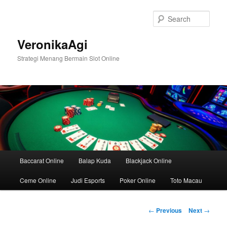
Skip
to
Sear
primary
content
VeronikaAgi
Strategi Menang Bermain Slot Online
Main
Baccarat Online
Balap Kuda
Blackjack Online
menu
Ceme Online
Judi Esports
Poker Online
Toto Macau
Post
←
Previous
Next
→
navigation