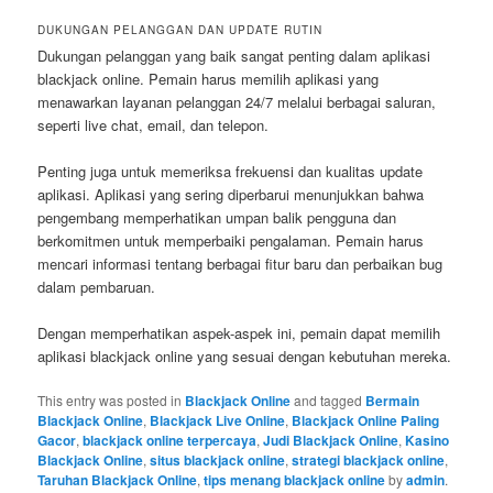
DUKUNGAN PELANGGAN DAN UPDATE RUTIN
Dukungan pelanggan yang baik sangat penting dalam aplikasi
blackjack online. Pemain harus memilih aplikasi yang
menawarkan layanan pelanggan 24/7 melalui berbagai saluran,
seperti live chat, email, dan telepon.
Penting juga untuk memeriksa frekuensi dan kualitas update
aplikasi. Aplikasi yang sering diperbarui menunjukkan bahwa
pengembang memperhatikan umpan balik pengguna dan
berkomitmen untuk memperbaiki pengalaman. Pemain harus
mencari informasi tentang berbagai fitur baru dan perbaikan bug
dalam pembaruan.
Dengan memperhatikan aspek-aspek ini, pemain dapat memilih
aplikasi blackjack online yang sesuai dengan kebutuhan mereka.
This entry was posted in
Blackjack Online
and tagged
Bermain
Blackjack Online
,
Blackjack Live Online
,
Blackjack Online Paling
Gacor
,
blackjack online terpercaya
,
Judi Blackjack Online
,
Kasino
Blackjack Online
,
situs blackjack online
,
strategi blackjack online
,
Taruhan Blackjack Online
,
tips menang blackjack online
by
admin
.