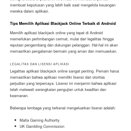
membuat keputusan yang lebih baik saat mengelola keuangan
mereka dalam aplikasi.
Tips Memilih Aplikasi Blackjack Online Terbaik di Android
Memilih aplikasi blackjack online yang tepat di Android
memerlukan pertimbangan cermat, mulai dari legalitas hingga
reputasi pengembang dan dukungan pelanggan. Hal-hal ini akan
memastikan pengalaman bermain yang aman dan memuaskan.
LEGALITAS DAN LISENSI APLIKASI
Legalitas aplikasi blackjack online sangat penting. Pemain harus
memastikan bahwa aplikasi memiliki lisensi dari otoritas
perjudian yang terpercaya. Lisensi ini menjamin bahwa aplikasi
telah melewati serangkaian pengujian untuk keadilan dan
keamanan.
Beberapa lembaga yang terkenal mengeluarkan lisensi adalah:
Malta Gaming Authority
UK Gambling Commission