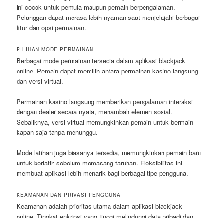
ini cocok untuk pemula maupun pemain berpengalaman.
Pelanggan dapat merasa lebih nyaman saat menjelajahi berbagai
fitur dan opsi permainan.
PILIHAN MODE PERMAINAN
Berbagai mode permainan tersedia dalam aplikasi blackjack
online. Pemain dapat memilih antara permainan kasino langsung
dan versi virtual.
Permainan kasino langsung memberikan pengalaman interaksi
dengan dealer secara nyata, menambah elemen sosial.
Sebaliknya, versi virtual memungkinkan pemain untuk bermain
kapan saja tanpa menunggu.
Mode latihan juga biasanya tersedia, memungkinkan pemain baru
untuk berlatih sebelum memasang taruhan. Fleksibilitas ini
membuat aplikasi lebih menarik bagi berbagai tipe pengguna.
KEAMANAN DAN PRIVASI PENGGUNA
Keamanan adalah prioritas utama dalam aplikasi blackjack
online. Tingkat enkripsi yang tinggi melindungi data pribadi dan