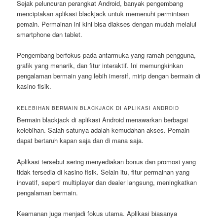
Sejak peluncuran perangkat Android, banyak pengembang
menciptakan aplikasi blackjack untuk memenuhi permintaan
pemain. Permainan ini kini bisa diakses dengan mudah melalui
smartphone dan tablet.
Pengembang berfokus pada antarmuka yang ramah pengguna,
grafik yang menarik, dan fitur interaktif. Ini memungkinkan
pengalaman bermain yang lebih imersif, mirip dengan bermain di
kasino fisik.
KELEBIHAN BERMAIN BLACKJACK DI APLIKASI ANDROID
Bermain blackjack di aplikasi Android menawarkan berbagai
kelebihan. Salah satunya adalah kemudahan akses. Pemain
dapat bertaruh kapan saja dan di mana saja.
Aplikasi tersebut sering menyediakan bonus dan promosi yang
tidak tersedia di kasino fisik. Selain itu, fitur permainan yang
inovatif, seperti multiplayer dan dealer langsung, meningkatkan
pengalaman bermain.
Keamanan juga menjadi fokus utama. Aplikasi biasanya