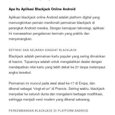
Apa Itu Aplikasi Blackjack Online Android
Aplikasi blackjack online Android adalah platform digital yang
memungkinkan pemain menikmati permainan blackjack di
perangkat Android mereka. Dengan kemajuan teknologi, aplikasi
ini menawarkan pengalaman bermain yang praktis dan
menyenangkan.
DEFINISI DAN SEJARAH SINGKAT BLACKJACK
Blackjack adalah permainan kartu populer yang sering dimainkan
di kasino. Tujuannya adalah untuk mengalahkan dealer dengan
mendapatkan nilai kartu yang lebih dekat ke 21 tanpa melampaui
angka tersebut.
Permainan ini muncul pada awal abad ke-17 di Eropa, dan
dikenal sebagai “vingt-et-un” di Prancis. Seiring waktu, blackjack
menyebar ke seluruh dunia dan mengalami berbagai modifikasi,
sehingga menjadi versi modern yang dikenal sekarang.
PERKEMBANGAN BLACKJACK DI PLATFORM ANDROID