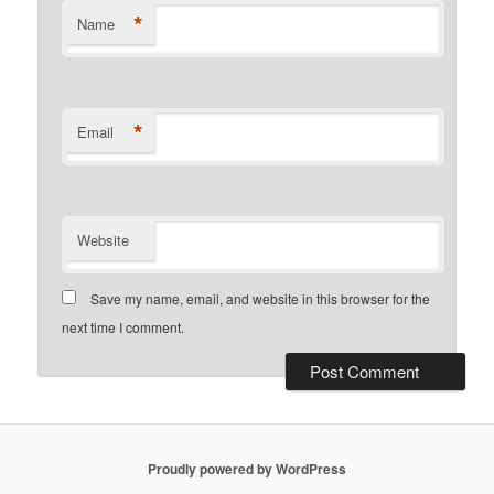
*
Name
*
Email
Website
Save my name, email, and website in this browser for the
next time I comment.
Proudly powered by WordPress