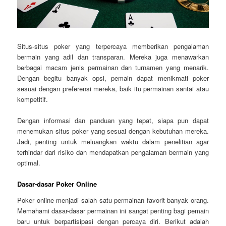
Situs-situs poker yang terpercaya memberikan pengalaman
bermain yang adil dan transparan. Mereka juga menawarkan
berbagai macam jenis permainan dan turnamen yang menarik.
Dengan begitu banyak opsi, pemain dapat menikmati poker
sesuai dengan preferensi mereka, baik itu permainan santai atau
kompetitif.
Dengan informasi dan panduan yang tepat, siapa pun dapat
menemukan situs poker yang sesuai dengan kebutuhan mereka.
Jadi, penting untuk meluangkan waktu dalam penelitian agar
terhindar dari risiko dan mendapatkan pengalaman bermain yang
optimal.
Dasar-dasar Poker Online
Poker online menjadi salah satu permainan favorit banyak orang.
Memahami dasar-dasar permainan ini sangat penting bagi pemain
baru untuk berpartisipasi dengan percaya diri. Berikut adalah