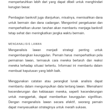
mempertaruhkan lebih dari yang dapat dibeli untuk menghindari
kerugian besar.
Pembagian bankroll juga dianjurkan, misalnya, memisahkan dana
untuk bermain dan dana cadangan. Mengontrol pengeluaran dan
memperhatikan ukuran taruhan akan membantu menjaga bankroll
tetap sehat dan meningkatkan jangka waktu bermain.
MENGANALISIS LAWAN
Menganalisis lawan menjadi strategi penting untuk
mengembangkan keunggulan. Pemain harus memperhatikan pola
permainan lawan, termasuk cara mereka bertaruh dan reaksi
mereka terhadap situasi tertentu. Informasi ini membantu dalam
membuat keputusan yang lebih baik.
Menggunakan catatan atau perangkat lunak analisis dapat
membantu dalam mengumpulkan data tentang lawan. Memahami
kecenderungan dan kebiasaan mereka, seperti kecenderungan
untuk menggertak, dapat memberikan keunggulan signifikan.
Dengan menganalisis lawan secara efektif, seorang pemain
dapat menyesuaikan strateginya untuk meraih sukses.