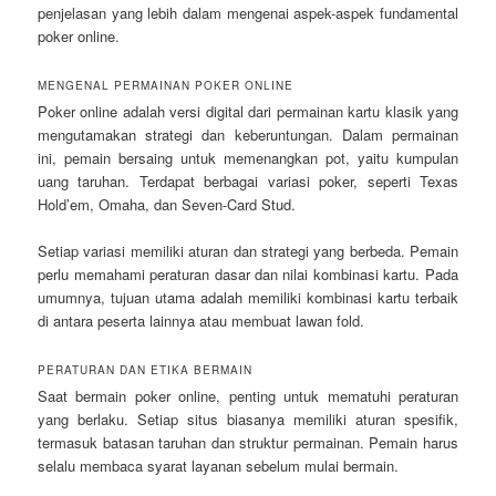
penjelasan yang lebih dalam mengenai aspek-aspek fundamental
poker online.
MENGENAL PERMAINAN POKER ONLINE
Poker online adalah versi digital dari permainan kartu klasik yang
mengutamakan strategi dan keberuntungan. Dalam permainan
ini, pemain bersaing untuk memenangkan pot, yaitu kumpulan
uang taruhan. Terdapat berbagai variasi poker, seperti Texas
Hold’em, Omaha, dan Seven-Card Stud.
Setiap variasi memiliki aturan dan strategi yang berbeda. Pemain
perlu memahami peraturan dasar dan nilai kombinasi kartu. Pada
umumnya, tujuan utama adalah memiliki kombinasi kartu terbaik
di antara peserta lainnya atau membuat lawan fold.
PERATURAN DAN ETIKA BERMAIN
Saat bermain poker online, penting untuk mematuhi peraturan
yang berlaku. Setiap situs biasanya memiliki aturan spesifik,
termasuk batasan taruhan dan struktur permainan. Pemain harus
selalu membaca syarat layanan sebelum mulai bermain.