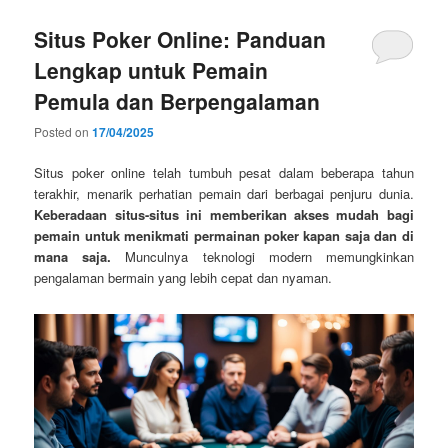
Situs Poker Online: Panduan
Lengkap untuk Pemain
Pemula dan Berpengalaman
Posted on
17/04/2025
Situs poker online telah tumbuh pesat dalam beberapa tahun
terakhir, menarik perhatian pemain dari berbagai penjuru dunia.
Keberadaan situs-situs ini memberikan akses mudah bagi
pemain untuk menikmati permainan poker kapan saja dan di
mana saja.
Munculnya teknologi modern memungkinkan
pengalaman bermain yang lebih cepat dan nyaman.