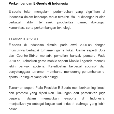
Perkembangan E-Sports di Indonesia
E-sports telah mengalami pertumbuhan yang signifikan di
Indonesia dalam beberapa tahun terakhir. Hal ini dipengaruhi oleh
berbagai faktor, termasuk popularitas game, dukungan
komunitas, serta perkembangan teknologi.
SEJARAH E-SPORTS
E-sports di Indonesia dimulai pada awal 2000-an dengan
munculnya berbagai turnamen game lokal. Game seperti Dota
dan Counter-Strike menarik perhatian banyak pemain. Pada
2010-an, kehadiran game mobile seperti Mobile Legends menarik
lebih banyak audiens. Keterlibatan berbagai sponsor dan
penyelenggara turnamen membantu mendorong pertumbuhan e-
sports ke tingkat yang lebih tinggi.
Turnamen seperti Piala Presiden E-Sports memberikan legitimasi
dan promosi yang diperlukan. Dukungan dari pemerintah juga
berperan dalam memajukan e-sports di Indonesia,
menjadikannya sebagai bagian dari industri olahraga yang lebih
besar.