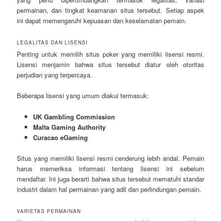
permainan, dan tingkat keamanan situs tersebut. Setiap aspek
ini dapat memengaruhi kepuasan dan keselamatan pemain.
LEGALITAS DAN LISENSI
Penting untuk memilih situs poker yang memiliki lisensi resmi.
Lisensi menjamin bahwa situs tersebut diatur oleh otoritas
perjudian yang terpercaya.
Beberapa lisensi yang umum diakui termasuk:
UK Gambling Commission
Malta Gaming Authority
Curacao eGaming
Situs yang memiliki lisensi resmi cenderung lebih andal. Pemain
harus memeriksa informasi tentang lisensi ini sebelum
mendaftar. Ini juga berarti bahwa situs tersebut mematuhi standar
industri dalam hal permainan yang adil dan perlindungan pemain.
VARIETAS PERMAINAN