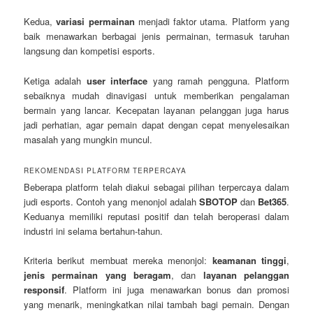
Kedua,
variasi permainan
menjadi faktor utama. Platform yang
baik menawarkan berbagai jenis permainan, termasuk taruhan
langsung dan kompetisi esports.
Ketiga adalah
user interface
yang ramah pengguna. Platform
sebaiknya mudah dinavigasi untuk memberikan pengalaman
bermain yang lancar. Kecepatan layanan pelanggan juga harus
jadi perhatian, agar pemain dapat dengan cepat menyelesaikan
masalah yang mungkin muncul.
REKOMENDASI PLATFORM TERPERCAYA
Beberapa platform telah diakui sebagai pilihan terpercaya dalam
judi esports. Contoh yang menonjol adalah
SBOTOP
dan
Bet365
.
Keduanya memiliki reputasi positif dan telah beroperasi dalam
industri ini selama bertahun-tahun.
Kriteria berikut membuat mereka menonjol:
keamanan tinggi
,
jenis permainan yang beragam
, dan
layanan pelanggan
responsif
. Platform ini juga menawarkan bonus dan promosi
yang menarik, meningkatkan nilai tambah bagi pemain. Dengan