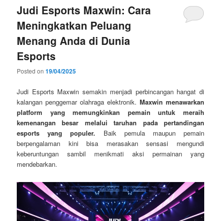
Judi Esports Maxwin: Cara
Meningkatkan Peluang
Menang Anda di Dunia
Esports
Posted on
19/04/2025
Judi Esports Maxwin semakin menjadi perbincangan hangat di
kalangan penggemar olahraga elektronik.
Maxwin menawarkan
platform yang memungkinkan pemain untuk meraih
kemenangan besar melalui taruhan pada pertandingan
esports yang populer.
Baik pemula maupun pemain
berpengalaman kini bisa merasakan sensasi mengundi
keberuntungan sambil menikmati aksi permainan yang
mendebarkan.