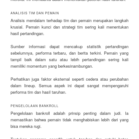
ANALISIS TIM DAN PEMAIN
Analisis mendalam terhadap tim dan pemain merupakan langkah
krusial. Pemain kunci dan strategi tim sering kali menentukan
hasil pertandingan.
Sumber informasi dapat mencakup statistik pertandingan
sebelumnya, performa terbaru, dan berita terkini. Pemain yang
tampil baik dalam satu atau lebih pertandingan sering kali
memiliki momentum yang berkesinambungan.
Perhatikan juga faktor eksternal seperti cedera atau perubahan
dalam lineup. Semua aspek ini dapat sangat mempengaruhi
performa tim dan hasil taruhan.
PENGELOLAAN BANKROLL
Pengelolaan bankroll adalah prinsip penting dalam judi. Ia
memastikan bahwa pemain tidak menghabiskan lebih dari yang
bisa mereka rugi.