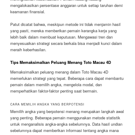
mengalokasikan persentase anggaran untuk setiap taruhan demi
keamanan finansial.
Patut dicatat bahwa, meskipun metode ini tidak menjamin hasil
yang pasti, mereka memberikan pemain kerangka kerja yang
lebih baik dalam membuat keputusan. Mengawasi tren dan
menyesuaikan strategi secara berkala bisa menjadi kunci dalam
meraih keberhasilan.
Tips Memaksimalkan Peluang Menang Toto Macau 4D
Memaksimalkan peluang menang dalam Toto Macau 4D
memerlukan strategi yang tepat. Beberapa cara dapat membantu
pemain dalam memilih angka, mengelola modal, dan
memperhatikan faktor-faktor penting saat bermain.
CARA MEMILIH ANGKA YANG BERPOTENSI
Memilih angka yang berpotensi menang merupakan langkah awal
yang penting. Beberapa pemain menggunakan metode statistik
untuk menganalisis angka-angka sebelumnya. Data hasil undian
sebelumnya dapat memberikan informasi tentang angka mana