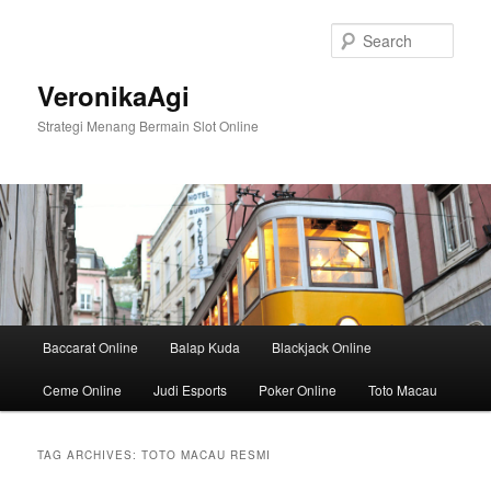
Skip
Skip
to
to
Sear
primary
secondary
content
content
VeronikaAgi
Strategi Menang Bermain Slot Online
Main
Baccarat Online
Balap Kuda
Blackjack Online
menu
Ceme Online
Judi Esports
Poker Online
Toto Macau
TAG ARCHIVES:
TOTO MACAU RESMI