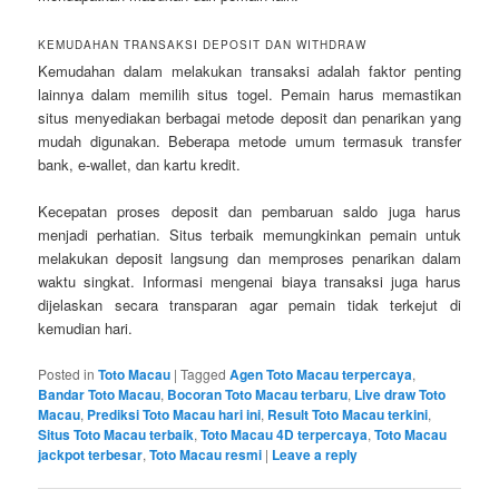
KEMUDAHAN TRANSAKSI DEPOSIT DAN WITHDRAW
Kemudahan dalam melakukan transaksi adalah faktor penting
lainnya dalam memilih situs togel. Pemain harus memastikan
situs menyediakan berbagai metode deposit dan penarikan yang
mudah digunakan. Beberapa metode umum termasuk transfer
bank, e-wallet, dan kartu kredit.
Kecepatan proses deposit dan pembaruan saldo juga harus
menjadi perhatian. Situs terbaik memungkinkan pemain untuk
melakukan deposit langsung dan memproses penarikan dalam
waktu singkat. Informasi mengenai biaya transaksi juga harus
dijelaskan secara transparan agar pemain tidak terkejut di
kemudian hari.
Posted in
Toto Macau
|
Tagged
Agen Toto Macau terpercaya
,
Bandar Toto Macau
,
Bocoran Toto Macau terbaru
,
Live draw Toto
Macau
,
Prediksi Toto Macau hari ini
,
Result Toto Macau terkini
,
Situs Toto Macau terbaik
,
Toto Macau 4D terpercaya
,
Toto Macau
jackpot terbesar
,
Toto Macau resmi
|
Leave a reply