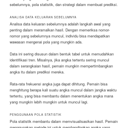
sebelumnya, pola statistik, dan strategi dalam membuat prediksi.
ANALISA DATA KELUARAN SEBELUMNYA
Analisa data keluaran sebelumnya adalah langkah awal yang
penting dalam meramalkan hasil. Dengan memeriksa nomor-
nomor yang sebelumnya muncul, individu bisa mendapatkan
wawasan mengenai pola yang mungkin ada.
Data ini sering disusun dalam bentuk tabel untuk memudahkan
identifikasi tren. Misalnya, jika angka tertentu sering muncul
dalam serangkaian hasil, pemain mungkin mempertimbangkan
angka itu dalam prediksi mereka.
Rata-rata frekuensi angka juga dapat dihitung. Pemain bisa
menghitung berapa kali suatu angka muncul dalam jangka waktu
tertentu, yang bisa membantu dalam menentukan angka mana
yang mungkin lebih mungkin untuk muncul lagi.
PENGGUNAAN POLA STATISTIK
Pola statistik membantu dalam memvisualisasikan hasil. Pemain
menggunakan metode ini untuk membandingkan angka yang