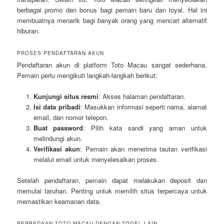
berbagai promo dan bonus bagi pemain baru dan loyal. Hal ini
membuatnya menarik bagi banyak orang yang mencari alternatif
hiburan.
PROSES PENDAFTARAN AKUN
Pendaftaran akun di platform Toto Macau sangat sederhana.
Pemain perlu mengikuti langkah-langkah berikut:
Kunjungi situs resmi
: Akses halaman pendaftaran.
Isi data pribadi
: Masukkan informasi seperti nama, alamat
email, dan nomor telepon.
Buat password
: Pilih kata sandi yang aman untuk
melindungi akun.
Verifikasi akun
: Pemain akan menerima tautan verifikasi
melalui email untuk menyelesaikan proses.
Setelah pendaftaran, pemain dapat melakukan deposit dan
memulai taruhan. Penting untuk memilih situs terpercaya untuk
memastikan keamanan data.
PERBEDAAN TOTO MACAU DENGAN TOGEL LAIN