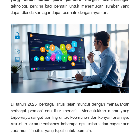
teknologi, penting bagi pemain untuk menemukan sumber yang
dapat diandalkan agar dapat bermain dengan nyaman.
Di tahun 2025, berbagai situs telah muncul dengan menawarkan
berbagai promosi dan fitur menarik. Menentukkan mana yang
terpercaya sangat penting untuk keamanan dan kenyamanannya.
Artikel ini akan membahas beberapa opsi terbaik dan bagaimana
cara memilih situs yang tepat untuk bermain.