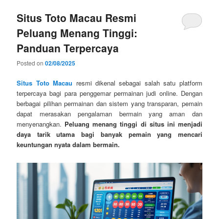
Situs Toto Macau Resmi
Peluang Menang Tinggi:
Panduan Terpercaya
Posted on
02/08/2025
Situs Toto Macau
resmi dikenal sebagai salah satu platform
terpercaya bagi para penggemar permainan judi online. Dengan
berbagai pilihan permainan dan sistem yang transparan, pemain
dapat merasakan pengalaman bermain yang aman dan
menyenangkan.
Peluang menang tinggi di situs ini menjadi
daya tarik utama bagi banyak pemain yang mencari
keuntungan nyata dalam bermain.