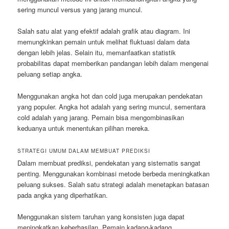
sering muncul versus yang jarang muncul.
Salah satu alat yang efektif adalah grafik atau diagram. Ini
memungkinkan pemain untuk melihat fluktuasi dalam data
dengan lebih jelas. Selain itu, memanfaatkan statistik
probabilitas dapat memberikan pandangan lebih dalam mengenai
peluang setiap angka.
Menggunakan angka hot dan cold juga merupakan pendekatan
yang populer. Angka hot adalah yang sering muncul, sementara
cold adalah yang jarang. Pemain bisa mengombinasikan
keduanya untuk menentukan pilihan mereka.
STRATEGI UMUM DALAM MEMBUAT PREDIKSI
Dalam membuat prediksi, pendekatan yang sistematis sangat
penting. Menggunakan kombinasi metode berbeda meningkatkan
peluang sukses. Salah satu strategi adalah menetapkan batasan
pada angka yang diperhatikan.
Menggunakan sistem taruhan yang konsisten juga dapat
meningkatkan keberhasilan. Pemain kadang-kadang