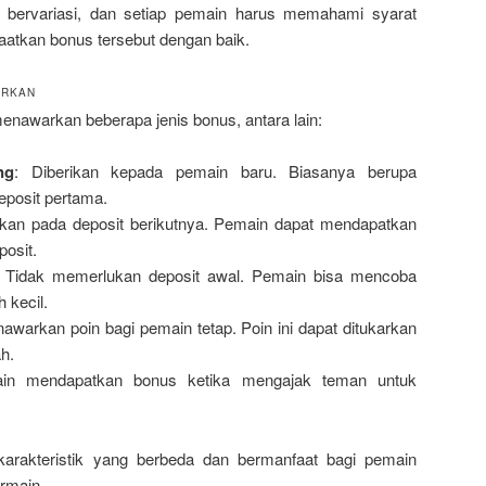
ni bervariasi, dan setiap pemain harus memahami syarat
atkan bonus tersebut dengan baik.
ARKAN
enawarkan beberapa jenis bonus, antara lain:
ng
: Diberikan kepada pemain baru. Biasanya berupa
eposit pertama.
akan pada deposit berikutnya. Pemain dapat mendapatkan
posit.
: Tidak memerlukan deposit awal. Pemain bisa mencoba
 kecil.
nawarkan poin bagi pemain tetap. Poin ini dapat ditukarkan
h.
in mendapatkan bonus ketika mengajak teman untuk
 karakteristik yang berbeda dan bermanfaat bagi pemain
rmain.