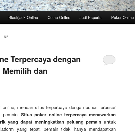
Blackjack Online
Ceme Online
Judi Esports
Poker Online
LINE
ine Terpercaya dengan
 Memilih dan
online, mencari situs terpercaya dengan bonus terbesar
ak pemain.
Situs poker online terpercaya menawarkan
rik yang dapat meningkatkan peluang pemain untuk
atform yang tepat, pemain tidak hanya mendapatkan