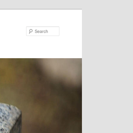
Search