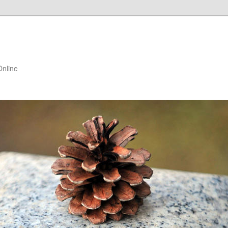
Online