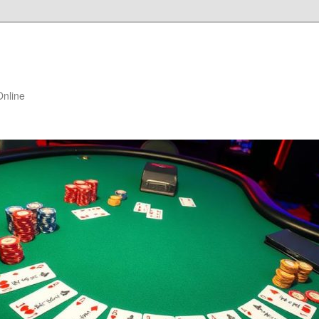
Online