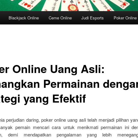
Blackjack Online
Ceme Online
Judi Esports
Poker Online
er Online Uang Asli:
angkan Permainan denga
tegi yang Efektif
a perjudian daring, poker online uang asli telah menjadi pilihan y
 Banyak pemain mencari cara untuk menikmati permainan ini de
an, demi mendapatkan pengalaman yang lebih menegan