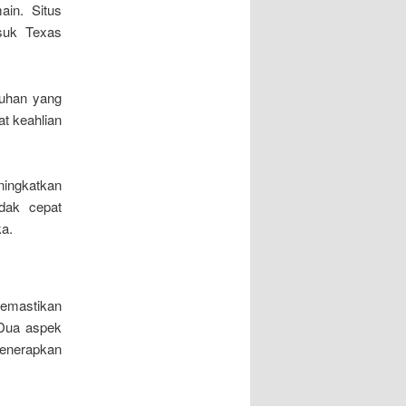
in. Situs
asuk Texas
uhan yang
at keahlian
ningkatkan
dak cepat
a.
memastikan
 Dua aspek
enerapkan