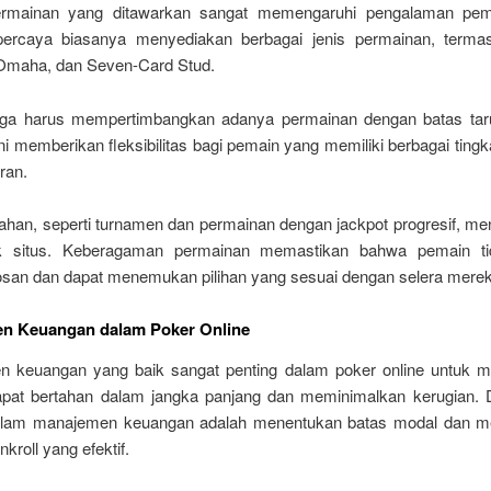
permainan yang ditawarkan sangat memengaruhi pengalaman pema
percaya biasanya menyediakan berbagai jenis permainan, term
Omaha, dan Seven-Card Stud.
uga harus mempertimbangkan adanya permainan dengan batas tar
ni memberikan fleksibilitas bagi pemain yang memiliki berbagai tingk
ran.
bahan, seperti turnamen dan permainan dengan jackpot progresif, me
ik situs. Keberagaman permainan memastikan bahwa pemain ti
san dan dapat menemukan pilihan yang sesuai dengan selera merek
n Keuangan dalam Poker Online
 keuangan yang baik sangat penting dalam poker online untuk 
pat bertahan dalam jangka panjang dan meminimalkan kerugian.
dalam manajemen keuangan adalah menentukan batas modal dan m
nkroll yang efektif.