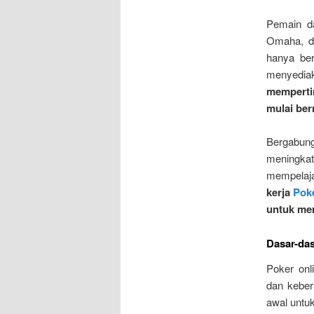
Pemain da
Omaha, di
hanya ber
menyediak
mempertim
mulai ber
Bergabung
meningka
mempelajar
kerja
Pok
untuk me
Dasar-das
Poker onl
dan keber
awal untu