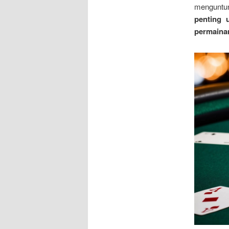
menguntu
penting 
permainan