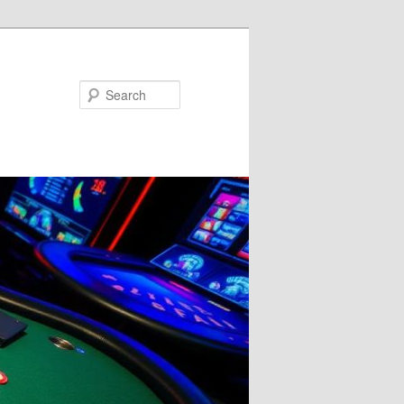
Search