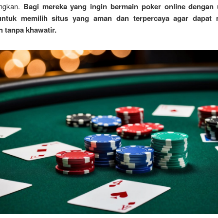
ngkan.
Bagi mereka yang ingin bermain poker online dengan u
untuk memilih situs yang aman dan terpercaya agar dapat 
 tanpa khawatir.