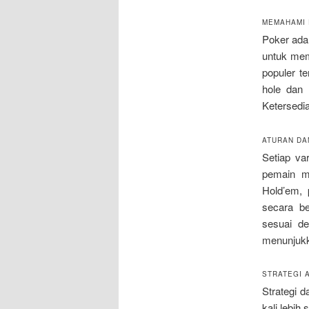
MEMAHAMI 
Poker ada
untuk memi
populer t
hole dan 
Ketersedi
ATURAN DA
Setiap va
pemain m
Hold’em, 
secara be
sesuai d
menunjukk
STRATEGI 
Strategi 
kali lebih