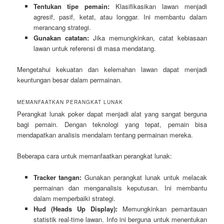
Tentukan tipe pemain:
Klasifikasikan lawan menjadi
agresif, pasif, ketat, atau longgar. Ini membantu dalam
merancang strategi.
Gunakan catatan:
Jika memungkinkan, catat kebiasaan
lawan untuk referensi di masa mendatang.
Mengetahui kekuatan dan kelemahan lawan dapat menjadi
keuntungan besar dalam permainan.
MEMANFAATKAN PERANGKAT LUNAK
Perangkat lunak poker dapat menjadi alat yang sangat berguna
bagi pemain. Dengan teknologi yang tepat, pemain bisa
mendapatkan analisis mendalam tentang permainan mereka.
Beberapa cara untuk memanfaatkan perangkat lunak:
Tracker tangan:
Gunakan perangkat lunak untuk melacak
permainan dan menganalisis keputusan. Ini membantu
dalam memperbaiki strategi.
Hud (Heads Up Display):
Memungkinkan pemantauan
statistik real-time lawan. Info ini berguna untuk menentukan