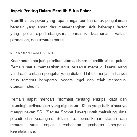
Aspek Penting Dalam Memilih Situs Poker
Memilih situs poker yang tepat sangat penting untuk pengalaman
bermain yang aman dan menyenangkan. Ada beberapa faktor
yang perlu dipertimbangkan, termasuk keamanan, variasi
permainan, dan tawaran bonus.
KEAMANAN DAN LISENSI
Keamanan menjadi prioritas utama dalam memilih situs poker.
Pemain harus memastikan situs tersebut memiliki lisensi yang
valid dari lembaga pengatur yang diakui. Hal ini menjamin bahwa
situs tersebut beroperasi secara legal dan telah memenuhi
standar industri.
Pemain dapat mencari informasi tentang enkripsi data dan
teknologi perlindungan yang digunakan. Situs yang baik biasanya
menggunakan SSL (Secure Socket Layer) untuk melindungi data
pribadi dan keuangan. Selain itu, pemeriksaan ulasan dan
reputasi situs dapat memberikan gambaran mengenai
keandalannya.