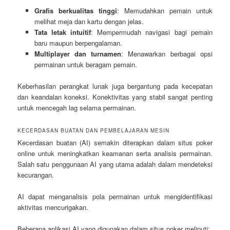
Grafis berkualitas tinggi
: Memudahkan pemain untuk
melihat meja dan kartu dengan jelas.
Tata letak intuitif
: Mempermudah navigasi bagi pemain
baru maupun berpengalaman.
Multiplayer dan turnamen
: Menawarkan berbagai opsi
permainan untuk beragam pemain.
Keberhasilan perangkat lunak juga bergantung pada kecepatan
dan keandalan koneksi. Konektivitas yang stabil sangat penting
untuk mencegah lag selama permainan.
KECERDASAN BUATAN DAN PEMBELAJARAN MESIN
Kecerdasan buatan (AI) semakin diterapkan dalam situs poker
online untuk meningkatkan keamanan serta analisis permainan.
Salah satu penggunaan AI yang utama adalah dalam mendeteksi
kecurangan.
AI dapat menganalisis pola permainan untuk mengidentifikasi
aktivitas mencurigakan.
Beberapa aplikasi AI yang digunakan dalam situs poker meliputi: