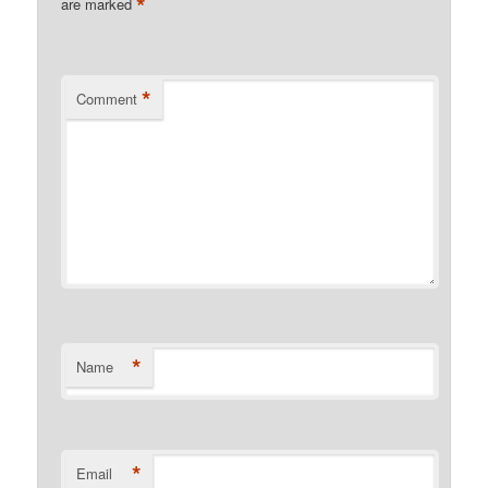
*
are marked
*
Comment
*
Name
*
Email