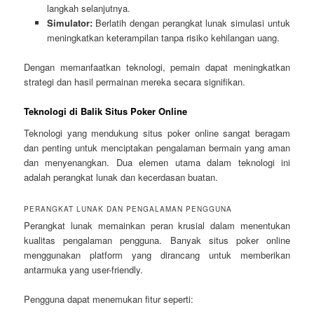
langkah selanjutnya.
Simulator:
Berlatih dengan perangkat lunak simulasi untuk
meningkatkan keterampilan tanpa risiko kehilangan uang.
Dengan memanfaatkan teknologi, pemain dapat meningkatkan
strategi dan hasil permainan mereka secara signifikan.
Teknologi di Balik Situs Poker Online
Teknologi yang mendukung situs poker online sangat beragam
dan penting untuk menciptakan pengalaman bermain yang aman
dan menyenangkan. Dua elemen utama dalam teknologi ini
adalah perangkat lunak dan kecerdasan buatan.
PERANGKAT LUNAK DAN PENGALAMAN PENGGUNA
Perangkat lunak memainkan peran krusial dalam menentukan
kualitas pengalaman pengguna. Banyak situs poker online
menggunakan platform yang dirancang untuk memberikan
antarmuka yang user-friendly.
Pengguna dapat menemukan fitur seperti: