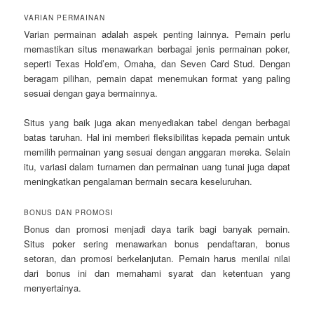
VARIAN PERMAINAN
Varian permainan adalah aspek penting lainnya. Pemain perlu
memastikan situs menawarkan berbagai jenis permainan poker,
seperti Texas Hold’em, Omaha, dan Seven Card Stud. Dengan
beragam pilihan, pemain dapat menemukan format yang paling
sesuai dengan gaya bermainnya.
Situs yang baik juga akan menyediakan tabel dengan berbagai
batas taruhan. Hal ini memberi fleksibilitas kepada pemain untuk
memilih permainan yang sesuai dengan anggaran mereka. Selain
itu, variasi dalam turnamen dan permainan uang tunai juga dapat
meningkatkan pengalaman bermain secara keseluruhan.
BONUS DAN PROMOSI
Bonus dan promosi menjadi daya tarik bagi banyak pemain.
Situs poker sering menawarkan bonus pendaftaran, bonus
setoran, dan promosi berkelanjutan. Pemain harus menilai nilai
dari bonus ini dan memahami syarat dan ketentuan yang
menyertainya.