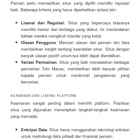
Pemain perlu memastikan situs yang dipilih memiliki reputasi
baik. Beberapa kriteria yang harus diperhatikan antara lain:
Lisensi dan Regulasi
: Situs yang terpercaya biasanya
memiliki lisensi dari lembaga yang diakui. Ini menandakan
bahwa mereka mengikuti standar yang ketat.
Ulasan Pengguna
: Mencari ulasan dari pemain lain bisa
memberikan insight tentang keandalan situs. Situs dengan
banyak ulasan positif umumnya lebih dapat diandalkan.
Variasi Permainan
: Situs yang baik menawarkan berbagai
permainan Toto Macau, memberikan lebih banyak pilihan
kepada pemain untuk menikmati pengalaman yang
bervariasi.
KEAMANAN DAN LISENSI PLATFORM
Keamanan sangat penting dalam memilih platform. Pastikan
situs yang digunakan menerapkan langkah-langkah keamanan
yang memadai.
Enkripsi Data
: Situs harus menggunakan teknologi enkripsi
untuk melindungi data pribadi dan finansial pemain.