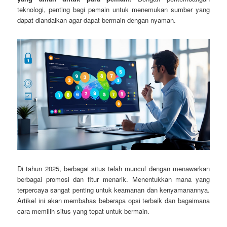
teknologi, penting bagi pemain untuk menemukan sumber yang
dapat diandalkan agar dapat bermain dengan nyaman.
Di tahun 2025, berbagai situs telah muncul dengan menawarkan
berbagai promosi dan fitur menarik. Menentukkan mana yang
terpercaya sangat penting untuk keamanan dan kenyamanannya.
Artikel ini akan membahas beberapa opsi terbaik dan bagaimana
cara memilih situs yang tepat untuk bermain.