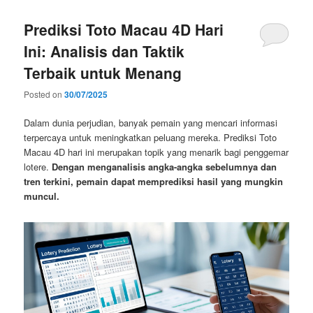
Prediksi Toto Macau 4D Hari
Ini: Analisis dan Taktik
Terbaik untuk Menang
Posted on
30/07/2025
Dalam dunia perjudian, banyak pemain yang mencari informasi
terpercaya untuk meningkatkan peluang mereka. Prediksi Toto
Macau 4D hari ini merupakan topik yang menarik bagi penggemar
lotere.
Dengan menganalisis angka-angka sebelumnya dan
tren terkini, pemain dapat memprediksi hasil yang mungkin
muncul.