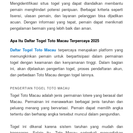
Mengidentifikasi situs togel yang dapat diandalkan membantu
pemain menghindari potensi penipuan. Berbagai kriteria seperti
lisensi, ulasan pemain, dan layanan pelanggan bisa dijadikan
acuan. Dengan informasi yang tepat, pemain dapat menikmati
pengalaman bermain yang lebih baik dan aman.
Apa Itu Daftar Togel Toto Macau Terpercaya 2025
Daftar Togel Toto Macau
terpercaya merupakan platform yang
memungkinkan pemain untuk berpartisipasi dalam permainan
togel dengan keamanan dan kenyamanan tinggi. Dalam bagian
ini, akan dijelaskan pengertian togel, proses pendaftaran akun,
dan perbedaan Toto Macau dengan togel lainnya.
PENGERTIAN TOGEL TOTO MACAU
Togel Toto Macau adalah jenis permainan lotere yang berasal dari
Macau. Permainan ini menawarkan berbagai jenis taruhan dan
peluang menang yang bervariasi. Pemain dapat memilih angka
tertentu dan berharap angka tersebut muncul dalam pengundian.
Togel ini dikenal karena sistem taruhan yang mudah dan
transparan. Selain itu, Toto Macau seringkali menyediakan