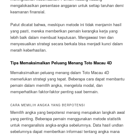
mengalokasikan persentase anggaran untuk setiap taruhan demi
keamanan finansial.
Patut dicatat bahwa, meskipun metode ini tidak menjamin hasil
yang pasti, mereka memberikan pemain kerangka kerja yang
lebih baik dalam membuat keputusan. Mengawasi tren dan
menyesuaikan strategi secara berkala bisa menjadi kunci dalam
meraih keberhasilan.
Tips Memaksimalkan Peluang Menang Toto Macau 4D
Memaksimalkan peluang menang dalam Toto Macau 4D
memerlukan strategi yang tepat. Beberapa cara dapat membantu
pemain dalam memilih angka, mengelola modal, dan
memperhatikan faktor-faktor penting saat bermain.
CARA MEMILIH ANGKA YANG BERPOTENSI
Memilih angka yang berpotensi menang merupakan langkah awal
yang penting. Beberapa pemain menggunakan metode statistik
untuk menganalisis angka-angka sebelumnya. Data hasil undian
sebelumnya dapat memberikan informasi tentang angka mana