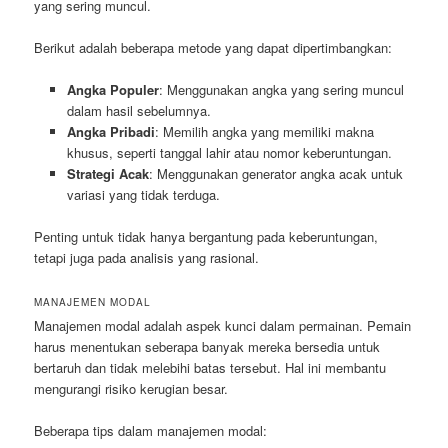
yang sering muncul.
Berikut adalah beberapa metode yang dapat dipertimbangkan:
Angka Populer
: Menggunakan angka yang sering muncul
dalam hasil sebelumnya.
Angka Pribadi
: Memilih angka yang memiliki makna
khusus, seperti tanggal lahir atau nomor keberuntungan.
Strategi Acak
: Menggunakan generator angka acak untuk
variasi yang tidak terduga.
Penting untuk tidak hanya bergantung pada keberuntungan,
tetapi juga pada analisis yang rasional.
MANAJEMEN MODAL
Manajemen modal adalah aspek kunci dalam permainan. Pemain
harus menentukan seberapa banyak mereka bersedia untuk
bertaruh dan tidak melebihi batas tersebut. Hal ini membantu
mengurangi risiko kerugian besar.
Beberapa tips dalam manajemen modal: