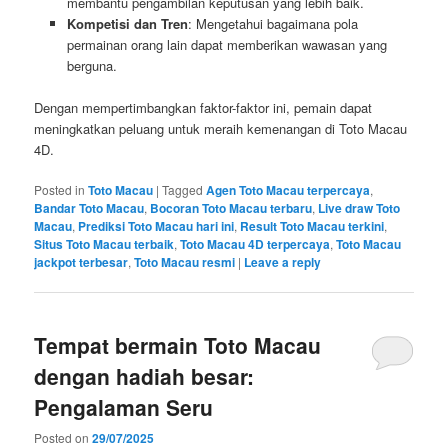
membantu pengambilan keputusan yang lebih baik.
Kompetisi dan Tren
: Mengetahui bagaimana pola
permainan orang lain dapat memberikan wawasan yang
berguna.
Dengan mempertimbangkan faktor-faktor ini, pemain dapat
meningkatkan peluang untuk meraih kemenangan di Toto Macau
4D.
Posted in
Toto Macau
|
Tagged
Agen Toto Macau terpercaya
,
Bandar Toto Macau
,
Bocoran Toto Macau terbaru
,
Live draw Toto
Macau
,
Prediksi Toto Macau hari ini
,
Result Toto Macau terkini
,
Situs Toto Macau terbaik
,
Toto Macau 4D terpercaya
,
Toto Macau
jackpot terbesar
,
Toto Macau resmi
|
Leave a reply
Tempat bermain Toto Macau
dengan hadiah besar:
Pengalaman Seru
Posted on
29/07/2025