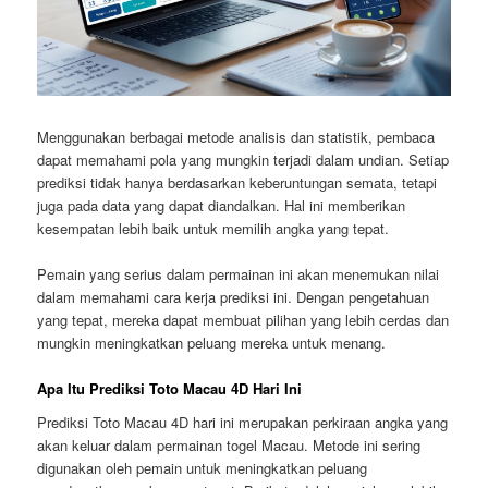
Menggunakan berbagai metode analisis dan statistik, pembaca
dapat memahami pola yang mungkin terjadi dalam undian. Setiap
prediksi tidak hanya berdasarkan keberuntungan semata, tetapi
juga pada data yang dapat diandalkan. Hal ini memberikan
kesempatan lebih baik untuk memilih angka yang tepat.
Pemain yang serius dalam permainan ini akan menemukan nilai
dalam memahami cara kerja prediksi ini. Dengan pengetahuan
yang tepat, mereka dapat membuat pilihan yang lebih cerdas dan
mungkin meningkatkan peluang mereka untuk menang.
Apa Itu Prediksi Toto Macau 4D Hari Ini
Prediksi Toto Macau 4D hari ini merupakan perkiraan angka yang
akan keluar dalam permainan togel Macau. Metode ini sering
digunakan oleh pemain untuk meningkatkan peluang