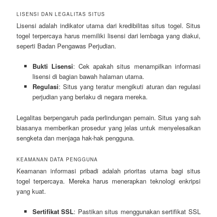
LISENSI DAN LEGALITAS SITUS
Lisensi adalah indikator utama dari kredibilitas situs togel. Situs
togel terpercaya harus memiliki lisensi dari lembaga yang diakui,
seperti Badan Pengawas Perjudian.
Bukti Lisensi
: Cek apakah situs menampilkan informasi
lisensi di bagian bawah halaman utama.
Regulasi
: Situs yang teratur mengikuti aturan dan regulasi
perjudian yang berlaku di negara mereka.
Legalitas berpengaruh pada perlindungan pemain. Situs yang sah
biasanya memberikan prosedur yang jelas untuk menyelesaikan
sengketa dan menjaga hak-hak pengguna.
KEAMANAN DATA PENGGUNA
Keamanan informasi pribadi adalah prioritas utama bagi situs
togel terpercaya. Mereka harus menerapkan teknologi enkripsi
yang kuat.
Sertifikat SSL
: Pastikan situs menggunakan sertifikat SSL