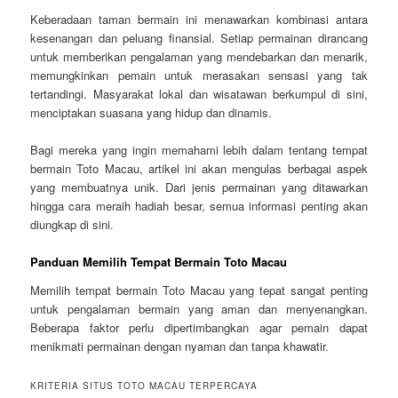
Keberadaan taman bermain ini menawarkan kombinasi antara
kesenangan dan peluang finansial. Setiap permainan dirancang
untuk memberikan pengalaman yang mendebarkan dan menarik,
memungkinkan pemain untuk merasakan sensasi yang tak
tertandingi. Masyarakat lokal dan wisatawan berkumpul di sini,
menciptakan suasana yang hidup dan dinamis.
Bagi mereka yang ingin memahami lebih dalam tentang tempat
bermain Toto Macau, artikel ini akan mengulas berbagai aspek
yang membuatnya unik. Dari jenis permainan yang ditawarkan
hingga cara meraih hadiah besar, semua informasi penting akan
diungkap di sini.
Panduan Memilih Tempat Bermain Toto Macau
Memilih tempat bermain Toto Macau yang tepat sangat penting
untuk pengalaman bermain yang aman dan menyenangkan.
Beberapa faktor perlu dipertimbangkan agar pemain dapat
menikmati permainan dengan nyaman dan tanpa khawatir.
KRITERIA SITUS TOTO MACAU TERPERCAYA