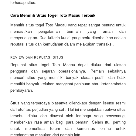
terhadap situs.
Cara Memilih Situs Togel Toto Macau Terbaik
Memilih situs togel Toto Macau yang tepat sangat penting untuk
memastikan pengalaman bermain yang aman dan
menyenangkan. Dua kriteria kunci yang perlu diperhatikan adalah
reputasi situs dan kemudahan dalam melakukan transaksi.
REVIEW DAN REPUTASI SITUS
Reputasi situs togel Toto Macau dapat diukur dari ulasan
pengguna dan sejarah operasionalnya. Pemain sebaiknya
mencari situs yang memiliki banyak ulasan positif dan tidak
memiliki banyak keluhan mengenai penipuan atau keterlambatan
pembayaran.
Situs yang terpercaya biasanya dilengkapi dengan lisensi resmi
dari otoritas perjudian yang sah. Hal ini menunjukkan bahwa situs
tersebut diatur dan diawasi oleh lembaga yang berwenang,
memberikan rasa aman bagi para pemain. Selain itu, penting
untuk memeriksa forum dan komunitas online untuk
mendapatkan masukan dari pemain lain.