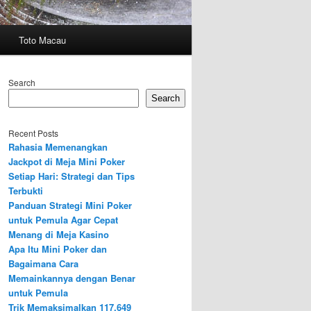
Toto Macau
Search
Search
Recent Posts
Rahasia Memenangkan
Jackpot di Meja Mini Poker
Setiap Hari: Strategi dan Tips
Terbukti
Panduan Strategi Mini Poker
untuk Pemula Agar Cepat
Menang di Meja Kasino
Apa Itu Mini Poker dan
Bagaimana Cara
Memainkannya dengan Benar
untuk Pemula
Trik Memaksimalkan 117.649