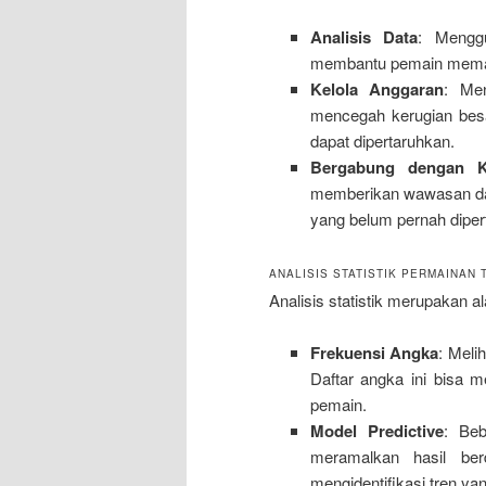
Analisis Data
: Mengg
membantu pemain memah
Kelola Anggaran
: Men
mencegah kerugian besa
dapat dipertaruhkan.
Bergabung dengan K
memberikan wawasan dar
yang belum pernah dipe
ANALISIS STATISTIK PERMAINAN
Analisis statistik merupakan 
Frekuensi Angka
: Meli
Daftar angka ini bisa 
pemain.
Model Predictive
: Be
meramalkan hasil ber
mengidentifikasi tren ya