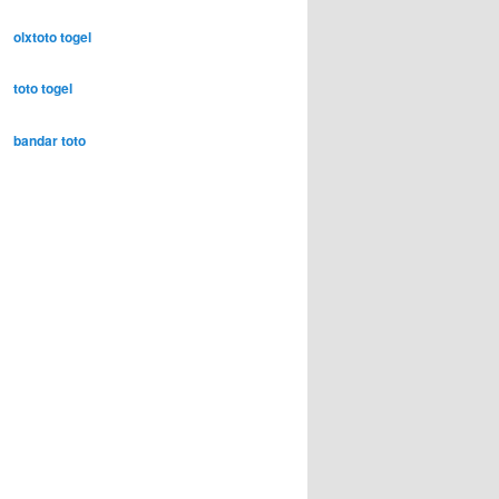
olxtoto togel
toto togel
bandar toto