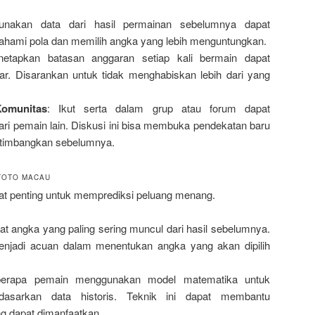
unakan data dari hasil permainan sebelumnya dapat
ami pola dan memilih angka yang lebih menguntungkan.
etapkan batasan anggaran setiap kali bermain dapat
r. Disarankan untuk tidak menghabiskan lebih dari yang
omunitas
: Ikut serta dalam grup atau forum dapat
i pemain lain. Diskusi ini bisa membuka pendekatan baru
rtimbangkan sebelumnya.
 TOTO MACAU
alat penting untuk memprediksi peluang menang.
hat angka yang paling sering muncul dari hasil sebelumnya.
menjadi acuan dalam menentukan angka yang akan dipilih
berapa pemain menggunakan model matematika untuk
dasarkan data historis. Teknik ini dapat membantu
ng dapat dimanfaatkan.