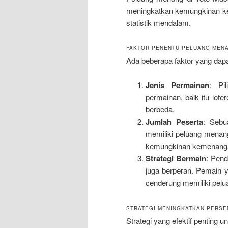
meningkatkan kemungkinan kebe
statistik mendalam.
FAKTOR PENENTU PELUANG MEN
Ada beberapa faktor yang da
Jenis Permainan
: Pi
permainan, baik itu lote
berbeda.
Jumlah Peserta
: Sebu
memiliki peluang menang
kemungkinan kemenang
Strategi Bermain
: Pen
juga berperan. Pemain 
cenderung memiliki pelua
STRATEGI MENINGKATKAN PERS
Strategi yang efektif penting