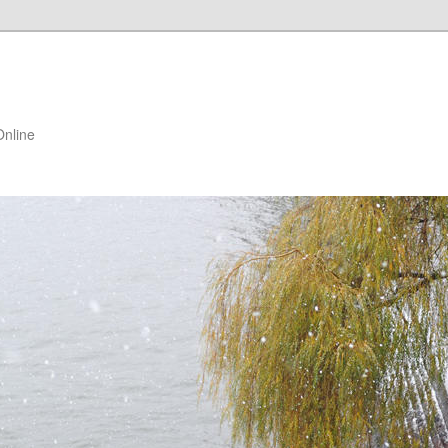
Online