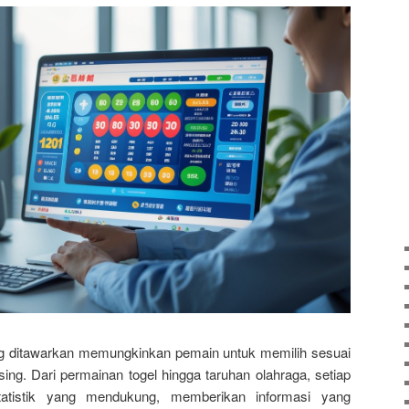
g ditawarkan memungkinkan pemain untuk memilih sesuai
ng. Dari permainan togel hingga taruhan olahraga, setiap
statistik yang mendukung, memberikan informasi yang