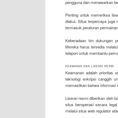
pengguna dan menawarkan be
Penting untuk memeriksa lisen
diakui. Situs terpercaya juga
termasuk peraturan permainan 
Keberadaan tim dukungan pel
Mereka harus tersedia melalui 
telepon untuk membantu pema
KEAMANAN DAN LISENSI RESMI
Keamanan adalah prioritas 
teknologi enkripsi canggih u
memastikan bahwa informasi sen
Lisensi resmi diberikan oleh 
situs beroperasi secara legal
melalui situs web regulator at