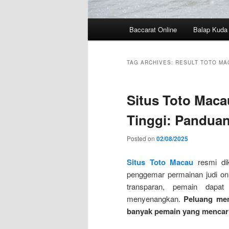
Main
Baccarat Online
Balap Kuda
menu
TAG ARCHIVES:
RESULT TOTO MA
Situs Toto Mac
Tinggi: Panduan
Posted on
02/08/2025
Situs Toto Macau
resmi dik
penggemar permainan judi onl
transparan, pemain dap
menyenangkan.
Peluang mena
banyak pemain yang mencari