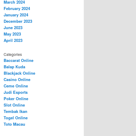
March 2024
February 2024
January 2024
December 2023
June 2023
May 2023
April 2023
Categories
Baccarat Online
Balap Kuda
Blackjack Online
Casino Online
Ceme Online
Judi Esports
Poker Online
Slot Online
Tembak Ikan
Togel Online
Toto Macau