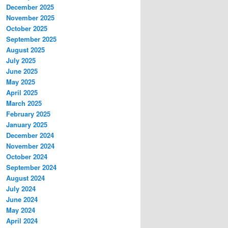
December 2025
November 2025
October 2025
September 2025
August 2025
July 2025
June 2025
May 2025
April 2025
March 2025
February 2025
January 2025
December 2024
November 2024
October 2024
September 2024
August 2024
July 2024
June 2024
May 2024
April 2024