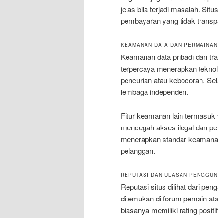
jelas bila terjadi masalah. Sit
pembayaran yang tidak transp
KEAMANAN DATA DAN PERMAINAN
Keamanan data pribadi dan tra
terpercaya menerapkan teknolo
pencurian atau kebocoran. Sela
lembaga independen.
Fitur keamanan lain termasuk ve
mencegah akses ilegal dan pen
menerapkan standar keamanan
pelanggan.
REPUTASI DAN ULASAN PENGGUN
Reputasi situs dilihat dari p
ditemukan di forum pemain atau
biasanya memiliki rating positi