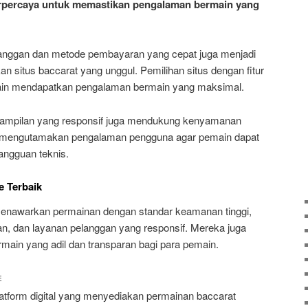
terpercaya untuk memastikan pengalaman bermain yang
pelanggan dan metode pembayaran yang cepat juga menjadi
n situs baccarat yang unggul. Pemilihan situs dengan fitur
in mendapatkan pengalaman bermain yang maksimal.
ampilan yang responsif juga mendukung kenyamanan
ik mengutamakan pengalaman pengguna agar pemain dapat
angguan teknis.
e Terbaik
k menawarkan permainan dengan standar keamanan tinggi,
n, dan layanan pelanggan yang responsif. Mereka juga
ain yang adil dan transparan bagi para pemain.
E
platform digital yang menyediakan permainan baccarat