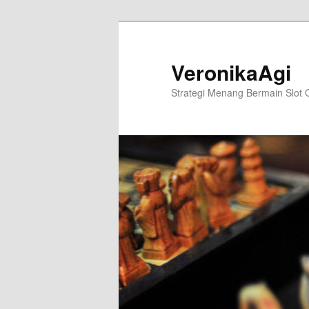
Skip
Skip
to
to
primary
secondary
VeronikaAgi
content
content
Strategi Menang Bermain Slot 