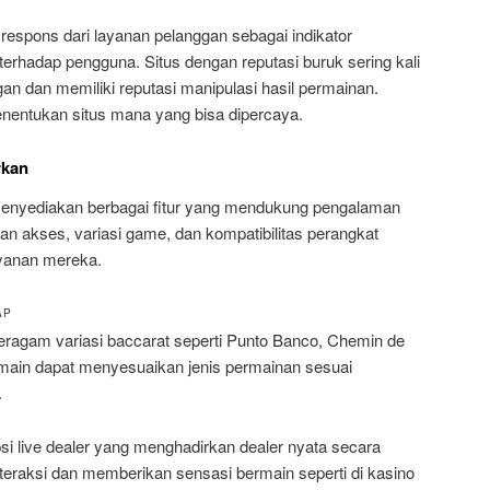
espons dari layanan pelanggan sebagai indikator
terhadap pengguna. Situs dengan reputasi buruk sering kali
n dan memiliki reputasi manipulasi hasil permainan.
entukan situs mana yang bisa dipercaya.
rkan
k menyediakan berbagai fitur yang mendukung pengalaman
an akses, variasi game, dan kompatibilitas perangkat
ayanan mereka.
AP
ragam variasi baccarat seperti Punto Banco, Chemin de
main dapat menyesuaikan jenis permainan sesuai
.
opsi live dealer yang menghadirkan dealer nyata secara
nteraksi dan memberikan sensasi bermain seperti di kasino