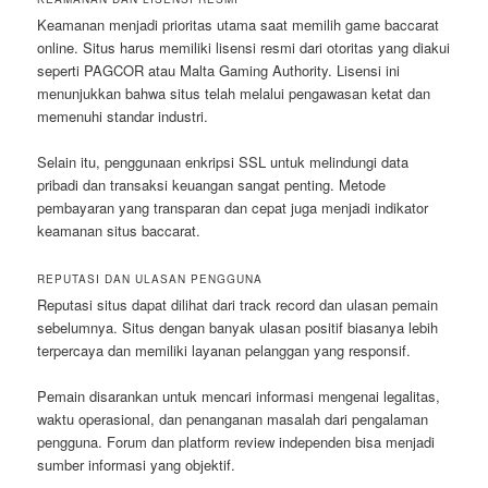
Keamanan menjadi prioritas utama saat memilih game baccarat
online. Situs harus memiliki lisensi resmi dari otoritas yang diakui
seperti PAGCOR atau Malta Gaming Authority. Lisensi ini
menunjukkan bahwa situs telah melalui pengawasan ketat dan
memenuhi standar industri.
Selain itu, penggunaan enkripsi SSL untuk melindungi data
pribadi dan transaksi keuangan sangat penting. Metode
pembayaran yang transparan dan cepat juga menjadi indikator
keamanan situs baccarat.
REPUTASI DAN ULASAN PENGGUNA
Reputasi situs dapat dilihat dari track record dan ulasan pemain
sebelumnya. Situs dengan banyak ulasan positif biasanya lebih
terpercaya dan memiliki layanan pelanggan yang responsif.
Pemain disarankan untuk mencari informasi mengenai legalitas,
waktu operasional, dan penanganan masalah dari pengalaman
pengguna. Forum dan platform review independen bisa menjadi
sumber informasi yang objektif.