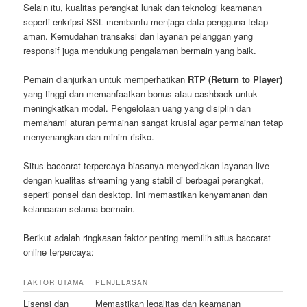
Selain itu, kualitas perangkat lunak dan teknologi keamanan
seperti enkripsi SSL membantu menjaga data pengguna tetap
aman. Kemudahan transaksi dan layanan pelanggan yang
responsif juga mendukung pengalaman bermain yang baik.
Pemain dianjurkan untuk memperhatikan
RTP (Return to Player)
yang tinggi dan memanfaatkan bonus atau cashback untuk
meningkatkan modal. Pengelolaan uang yang disiplin dan
memahami aturan permainan sangat krusial agar permainan tetap
menyenangkan dan minim risiko.
Situs baccarat terpercaya biasanya menyediakan layanan live
dengan kualitas streaming yang stabil di berbagai perangkat,
seperti ponsel dan desktop. Ini memastikan kenyamanan dan
kelancaran selama bermain.
Berikut adalah ringkasan faktor penting memilih situs baccarat
online terpercaya:
FAKTOR UTAMA
PENJELASAN
Lisensi dan
Memastikan legalitas dan keamanan