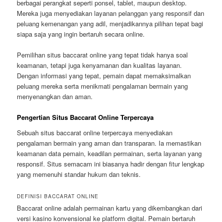
berbagai perangkat seperti ponsel, tablet, maupun desktop.
Mereka juga menyediakan layanan pelanggan yang responsif dan
peluang kemenangan yang adil, menjadikannya pilihan tepat bagi
siapa saja yang ingin bertaruh secara online.
Pemilihan situs baccarat online yang tepat tidak hanya soal
keamanan, tetapi juga kenyamanan dan kualitas layanan.
Dengan informasi yang tepat, pemain dapat memaksimalkan
peluang mereka serta menikmati pengalaman bermain yang
menyenangkan dan aman.
Pengertian Situs Baccarat Online Terpercaya
Sebuah situs baccarat online terpercaya menyediakan
pengalaman bermain yang aman dan transparan. Ia memastikan
keamanan data pemain, keadilan permainan, serta layanan yang
responsif. Situs semacam ini biasanya hadir dengan fitur lengkap
yang memenuhi standar hukum dan teknis.
DEFINISI BACCARAT ONLINE
Baccarat online adalah permainan kartu yang dikembangkan dari
versi kasino konvensional ke platform digital. Pemain bertaruh