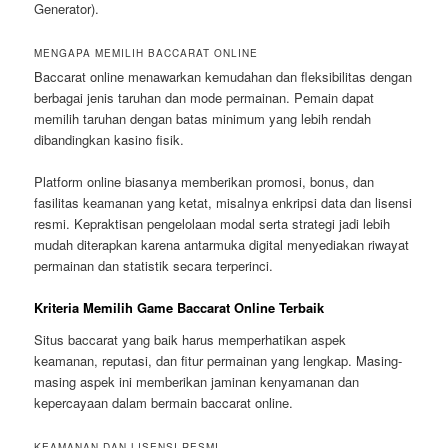
Generator).
MENGAPA MEMILIH BACCARAT ONLINE
Baccarat online menawarkan kemudahan dan fleksibilitas dengan
berbagai jenis taruhan dan mode permainan. Pemain dapat
memilih taruhan dengan batas minimum yang lebih rendah
dibandingkan kasino fisik.
Platform online biasanya memberikan promosi, bonus, dan
fasilitas keamanan yang ketat, misalnya enkripsi data dan lisensi
resmi. Kepraktisan pengelolaan modal serta strategi jadi lebih
mudah diterapkan karena antarmuka digital menyediakan riwayat
permainan dan statistik secara terperinci.
Kriteria Memilih Game Baccarat Online Terbaik
Situs baccarat yang baik harus memperhatikan aspek
keamanan, reputasi, dan fitur permainan yang lengkap. Masing-
masing aspek ini memberikan jaminan kenyamanan dan
kepercayaan dalam bermain baccarat online.
KEAMANAN DAN LISENSI RESMI