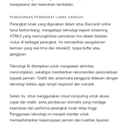
transparansi dan keamanan tambahan.
PENGGUNAAN PERANGKAT LUNAK CANGGIH
Perangkat lunak yang digunakan dalam situs Baccarat online
terus berkembang, mengadopsi teknologi seperti streaming
HTML5 yang memungkinkan permainan live dealer berjalan
mulus di berbagai perangkat. Ini memastikan pengalaman
bermain yang real-time dan interaktif, tanpa buffer atau
gangguan.
Teknologi AI diterapkan untuk mengawasi aktivitas
mencurigakan, sekaligus memberikan rekomendasi personalisasi
kepada pemain. Grafik dan antarmuka pengguna didesain dengan
teknologi terbaru agar tampil responsif dan menarik.
Selain itu, situs menggunakan cloud computing untuk akses
cepat dan stabil, serta pembaruan otomatis yang menjaga
keamanan dan performa perangkat lunak tetap tinggi.
Penggunaan teknologi ini menjadi standar untuk
mempertahankan kepercayaan pemain dan kualitas layanan.