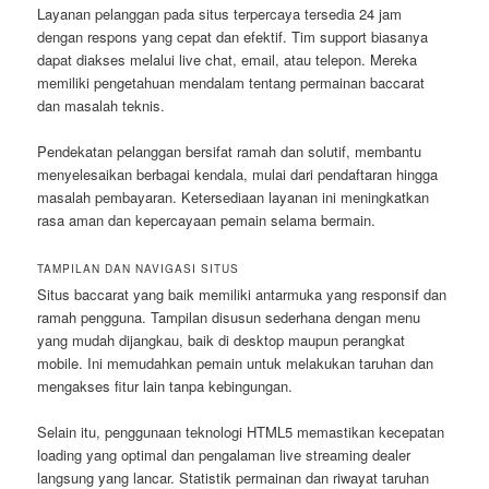
Layanan pelanggan pada situs terpercaya tersedia 24 jam
dengan respons yang cepat dan efektif. Tim support biasanya
dapat diakses melalui live chat, email, atau telepon. Mereka
memiliki pengetahuan mendalam tentang permainan baccarat
dan masalah teknis.
Pendekatan pelanggan bersifat ramah dan solutif, membantu
menyelesaikan berbagai kendala, mulai dari pendaftaran hingga
masalah pembayaran. Ketersediaan layanan ini meningkatkan
rasa aman dan kepercayaan pemain selama bermain.
TAMPILAN DAN NAVIGASI SITUS
Situs baccarat yang baik memiliki antarmuka yang responsif dan
ramah pengguna. Tampilan disusun sederhana dengan menu
yang mudah dijangkau, baik di desktop maupun perangkat
mobile. Ini memudahkan pemain untuk melakukan taruhan dan
mengakses fitur lain tanpa kebingungan.
Selain itu, penggunaan teknologi HTML5 memastikan kecepatan
loading yang optimal dan pengalaman live streaming dealer
langsung yang lancar. Statistik permainan dan riwayat taruhan