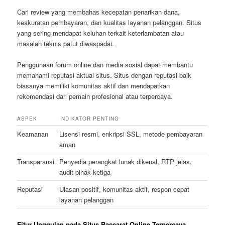
Cari review yang membahas kecepatan penarikan dana,
keakuratan pembayaran, dan kualitas layanan pelanggan. Situs
yang sering mendapat keluhan terkait keterlambatan atau
masalah teknis patut diwaspadai.
Penggunaan forum online dan media sosial dapat membantu
memahami reputasi aktual situs. Situs dengan reputasi baik
biasanya memiliki komunitas aktif dan mendapatkan
rekomendasi dari pemain profesional atau terpercaya.
ASPEK
INDIKATOR PENTING
Keamanan
Lisensi resmi, enkripsi SSL, metode pembayaran
aman
Transparansi
Penyedia perangkat lunak dikenal, RTP jelas,
audit pihak ketiga
Reputasi
Ulasan positif, komunitas aktif, respon cepat
layanan pelanggan
Fitur Unggulan pada Situs Baccarat Online Terpercaya