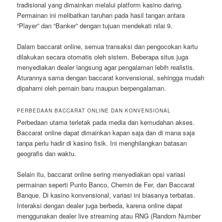
tradisional yang dimainkan melalui platform kasino daring.
Permainan ini melibatkan taruhan pada hasil tangan antara
“Player” dan “Banker” dengan tujuan mendekati nilai 9.
Dalam baccarat online, semua transaksi dan pengocokan kartu
dilakukan secara otomatis oleh sistem. Beberapa situs juga
menyediakan dealer langsung agar pengalaman lebih realistis.
Aturannya sama dengan baccarat konvensional, sehingga mudah
dipahami oleh pemain baru maupun berpengalaman.
PERBEDAAN BACCARAT ONLINE DAN KONVENSIONAL
Perbedaan utama terletak pada media dan kemudahan akses.
Baccarat online dapat dimainkan kapan saja dan di mana saja
tanpa perlu hadir di kasino fisik. Ini menghilangkan batasan
geografis dan waktu.
Selain itu, baccarat online sering menyediakan opsi variasi
permainan seperti Punto Banco, Chemin de Fer, dan Baccarat
Banque. Di kasino konvensional, variasi ini biasanya terbatas.
Interaksi dengan dealer juga berbeda, karena online dapat
menggunakan dealer live streaming atau RNG (Random Number