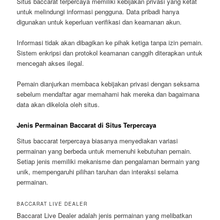
Situs baccarat terpercaya memiliki kebijakan privasi yang ketat
untuk melindungi informasi pengguna. Data pribadi hanya
digunakan untuk keperluan verifikasi dan keamanan akun.
Informasi tidak akan dibagikan ke pihak ketiga tanpa izin pemain.
Sistem enkripsi dan protokol keamanan canggih diterapkan untuk
mencegah akses ilegal.
Pemain dianjurkan membaca kebijakan privasi dengan seksama
sebelum mendaftar agar memahami hak mereka dan bagaimana
data akan dikelola oleh situs.
Jenis Permainan Baccarat di Situs Terpercaya
Situs baccarat terpercaya biasanya menyediakan variasi
permainan yang berbeda untuk memenuhi kebutuhan pemain.
Setiap jenis memiliki mekanisme dan pengalaman bermain yang
unik, mempengaruhi pilihan taruhan dan interaksi selama
permainan.
BACCARAT LIVE DEALER
Baccarat Live Dealer adalah jenis permainan yang melibatkan