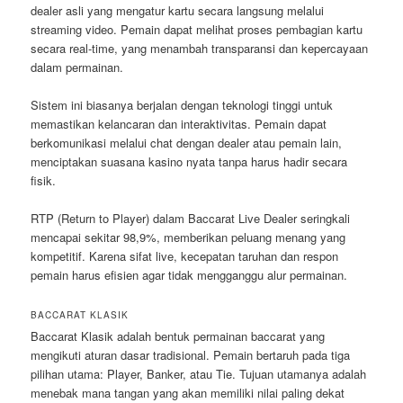
dealer asli yang mengatur kartu secara langsung melalui
streaming video. Pemain dapat melihat proses pembagian kartu
secara real-time, yang menambah transparansi dan kepercayaan
dalam permainan.
Sistem ini biasanya berjalan dengan teknologi tinggi untuk
memastikan kelancaran dan interaktivitas. Pemain dapat
berkomunikasi melalui chat dengan dealer atau pemain lain,
menciptakan suasana kasino nyata tanpa harus hadir secara
fisik.
RTP (Return to Player) dalam Baccarat Live Dealer seringkali
mencapai sekitar 98,9%, memberikan peluang menang yang
kompetitif. Karena sifat live, kecepatan taruhan dan respon
pemain harus efisien agar tidak mengganggu alur permainan.
BACCARAT KLASIK
Baccarat Klasik adalah bentuk permainan baccarat yang
mengikuti aturan dasar tradisional. Pemain bertaruh pada tiga
pilihan utama: Player, Banker, atau Tie. Tujuan utamanya adalah
menebak mana tangan yang akan memiliki nilai paling dekat