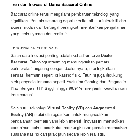
Tren dan Inovasi di Dunia Baccarat Online
Baccarat online terus mengalami pembaruan teknologi yang
signifikan. Pemain sekarang dapat menikmati fitur interaktif dan
akses mudah dari berbagai perangkat, memberikan pengalaman
yang lebih nyaman dan realistis.
PENGENALAN FITUR BARU
Salah satu inovasi penting adalah kehadiran
Live Dealer
Baccarat
. Teknologi streaming memungkinkan pemain
berinteraksi langsung dengan dealer nyata, meningkatkan
sensasi bermain seperti di kasino fisik. Fitur ini juga didukung
oleh penyedia ternama seperti Evolution Gaming dan Pragmatic
Play, dengan RTP tinggi hingga 98,94%, menjamin keadilan dan
transparansi.
Selain itu, teknologi
Virtual Reality (VR)
dan
Augmented
Reality (AR)
mulai diintegrasikan untuk menghadirkan
pengalaman bermain yang lebih imersif. Inovasi ini menjadikan
permainan lebih menarik dan memungkinkan pemain merasakan
suasana kasino dari jarak jauh secara lebih realistis.