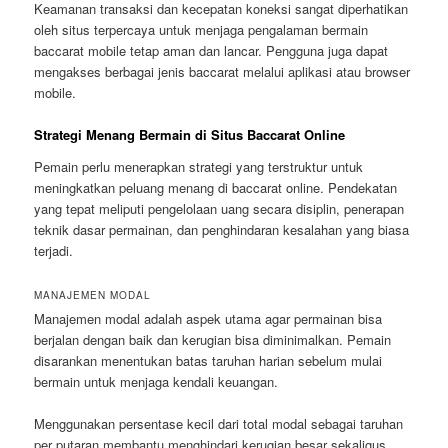
Keamanan transaksi dan kecepatan koneksi sangat diperhatikan
oleh situs terpercaya untuk menjaga pengalaman bermain
baccarat mobile tetap aman dan lancar. Pengguna juga dapat
mengakses berbagai jenis baccarat melalui aplikasi atau browser
mobile.
Strategi Menang Bermain di Situs Baccarat Online
Pemain perlu menerapkan strategi yang terstruktur untuk
meningkatkan peluang menang di baccarat online. Pendekatan
yang tepat meliputi pengelolaan uang secara disiplin, penerapan
teknik dasar permainan, dan penghindaran kesalahan yang biasa
terjadi.
MANAJEMEN MODAL
Manajemen modal adalah aspek utama agar permainan bisa
berjalan dengan baik dan kerugian bisa diminimalkan. Pemain
disarankan menentukan batas taruhan harian sebelum mulai
bermain untuk menjaga kendali keuangan.
Menggunakan persentase kecil dari total modal sebagai taruhan
per putaran membantu menghindari kerugian besar sekaligus