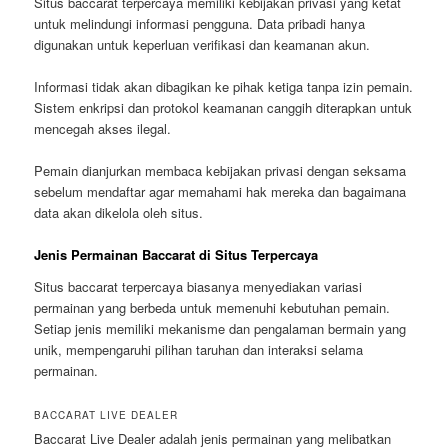
Situs baccarat terpercaya memiliki kebijakan privasi yang ketat
untuk melindungi informasi pengguna. Data pribadi hanya
digunakan untuk keperluan verifikasi dan keamanan akun.
Informasi tidak akan dibagikan ke pihak ketiga tanpa izin pemain.
Sistem enkripsi dan protokol keamanan canggih diterapkan untuk
mencegah akses ilegal.
Pemain dianjurkan membaca kebijakan privasi dengan seksama
sebelum mendaftar agar memahami hak mereka dan bagaimana
data akan dikelola oleh situs.
Jenis Permainan Baccarat di Situs Terpercaya
Situs baccarat terpercaya biasanya menyediakan variasi
permainan yang berbeda untuk memenuhi kebutuhan pemain.
Setiap jenis memiliki mekanisme dan pengalaman bermain yang
unik, mempengaruhi pilihan taruhan dan interaksi selama
permainan.
BACCARAT LIVE DEALER
Baccarat Live Dealer adalah jenis permainan yang melibatkan