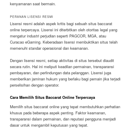
kenyamanan saat bermain.
PERANAN LISENSI RESMI
Lisensi resmi adalah aspek kritis bagi sebuah situs baccarat
online terpercaya. Lisensi ini diterbitkan oleh otoritas legal yang
mengatur industri perjudian seperti PAGCOR, MGA, atau
Curacao eGaming. Keberadaan lisensi membuktikan situs telah
memenuhi standar operasional dan keamanan.
Dengan lisensi resmi, setiap aktivitas di situs tersebut diaudit
secara rutin. Hal ini meliputi keadilan permainan, transparansi
pembayaran, dan perlindungan data pelanggan. Lisensi juga
memberikan jaminan hukum yang berlaku bagi pemain jika terjadi
perselisihan dengan operator.
Cara Memilih Situs Baccarat Online Terpercaya
Memilih situs baccarat online yang tepat membutuhkan perhatian
khusus pada beberapa aspek penting. Faktor keamanan,
transparansi dalam permainan, dan reputasi pengguna menjadi
dasar untuk mengambil keputusan yang tepat.