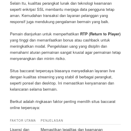
Selain itu, kualitas perangkat lunak dan teknologi keamanan
seperti enkripsi SSL membantu menjaga data pengguna tetap
aman. Kemudahan transaksi dan layanan pelanggan yang
responsif juga mendukung pengalaman bermain yang baik.
Pemain dianjurkan untuk memperhatikan
RTP (Return to Player)
yang tinggi dan memanfaatkan bonus atau cashback untuk
meningkatkan modal. Pengelolaan uang yang disiplin dan
memahami aturan permainan sangat krusial agar permainan tetap
menyenangkan dan minim risiko.
Situs baccarat terpercaya biasanya menyediakan layanan live
dengan kualitas streaming yang stabil di berbagai perangkat,
seperti ponsel dan desktop. Ini memastikan kenyamanan dan
kelancaran selama bermain.
Berikut adalah ringkasan faktor penting memilih situs baccarat
online terpercaya:
FAKTOR UTAMA
PENJELASAN
Lisensi dan
Memastikan legalitas dan keamanan