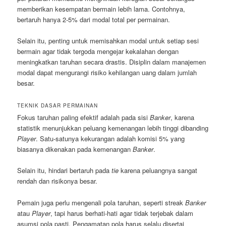
memberikan kesempatan bermain lebih lama. Contohnya,
bertaruh hanya 2-5% dari modal total per permainan.
Selain itu, penting untuk memisahkan modal untuk setiap sesi
bermain agar tidak tergoda mengejar kekalahan dengan
meningkatkan taruhan secara drastis. Disiplin dalam manajemen
modal dapat mengurangi risiko kehilangan uang dalam jumlah
besar.
TEKNIK DASAR PERMAINAN
Fokus taruhan paling efektif adalah pada sisi
Banker
, karena
statistik menunjukkan peluang kemenangan lebih tinggi dibanding
Player
. Satu-satunya kekurangan adalah komisi 5% yang
biasanya dikenakan pada kemenangan
Banker
.
Selain itu, hindari bertaruh pada
tie
karena peluangnya sangat
rendah dan risikonya besar.
Pemain juga perlu mengenali pola taruhan, seperti streak
Banker
atau
Player
, tapi harus berhati-hati agar tidak terjebak dalam
asumsi pola pasti. Pengamatan pola harus selalu disertai