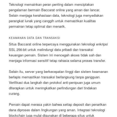
Teknologi memainkan peran penting dalam menciptakan
pengalaman bermain Baccarat online yang aman dan lancar.
Selain menjaga kerahasiaan data, teknologi juga menyediakan
perangkat lunak yang canggih untuk memastikan kualitas
permainan tetap optimal dan menarik.
KEAMANAN DATA DAN TRANSAKSI
Situs Baccarat online terpercaya menggunakan teknologi enkripsi
SSL 256-bit untuk melindungi data pribadi dan transaksi
keuangan pemain. Sistem ini mencegah akses tidak sah dan
menjaga informasi sensitif tetap rahasia selama proses transfer.
Selain itu, server yang berkecepatan tinggi dan sistem keamanan
berlapis memastikan transaksi berlangsung tanpa gangguan.
Verifikasi dua langkah dan protokol anti-penipuan juga umum
diterapkan untuk meningkatkan perlindungan dari tindakan
curang.
Pemain dapat merasa yakin bahwa setiap deposit dan penarikan
dana diproses dalam lingkungan yang aman. Integrasi teknologi
blockchain juga mulai digunakan di beberapa situs untuk