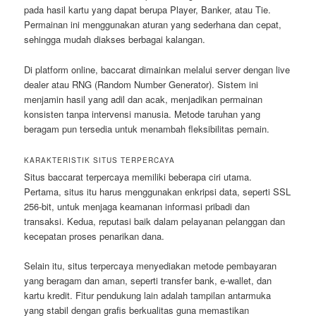
pada hasil kartu yang dapat berupa Player, Banker, atau Tie.
Permainan ini menggunakan aturan yang sederhana dan cepat,
sehingga mudah diakses berbagai kalangan.
Di platform online, baccarat dimainkan melalui server dengan live
dealer atau RNG (Random Number Generator). Sistem ini
menjamin hasil yang adil dan acak, menjadikan permainan
konsisten tanpa intervensi manusia. Metode taruhan yang
beragam pun tersedia untuk menambah fleksibilitas pemain.
KARAKTERISTIK SITUS TERPERCAYA
Situs baccarat terpercaya memiliki beberapa ciri utama.
Pertama, situs itu harus menggunakan enkripsi data, seperti SSL
256-bit, untuk menjaga keamanan informasi pribadi dan
transaksi. Kedua, reputasi baik dalam pelayanan pelanggan dan
kecepatan proses penarikan dana.
Selain itu, situs terpercaya menyediakan metode pembayaran
yang beragam dan aman, seperti transfer bank, e-wallet, dan
kartu kredit. Fitur pendukung lain adalah tampilan antarmuka
yang stabil dengan grafis berkualitas guna memastikan