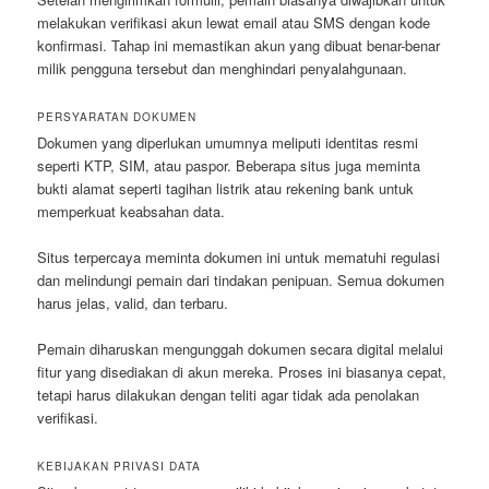
melakukan verifikasi akun lewat email atau SMS dengan kode
konfirmasi. Tahap ini memastikan akun yang dibuat benar-benar
milik pengguna tersebut dan menghindari penyalahgunaan.
PERSYARATAN DOKUMEN
Dokumen yang diperlukan umumnya meliputi identitas resmi
seperti KTP, SIM, atau paspor. Beberapa situs juga meminta
bukti alamat seperti tagihan listrik atau rekening bank untuk
memperkuat keabsahan data.
Situs terpercaya meminta dokumen ini untuk mematuhi regulasi
dan melindungi pemain dari tindakan penipuan. Semua dokumen
harus jelas, valid, dan terbaru.
Pemain diharuskan mengunggah dokumen secara digital melalui
fitur yang disediakan di akun mereka. Proses ini biasanya cepat,
tetapi harus dilakukan dengan teliti agar tidak ada penolakan
verifikasi.
KEBIJAKAN PRIVASI DATA