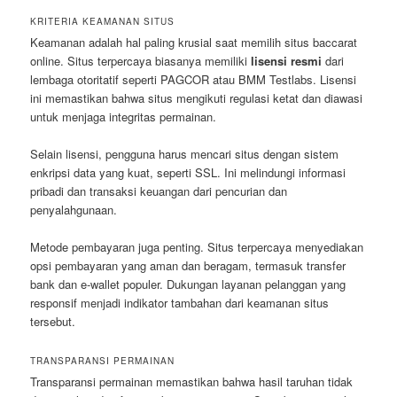
KRITERIA KEAMANAN SITUS
Keamanan adalah hal paling krusial saat memilih situs baccarat
online. Situs terpercaya biasanya memiliki
lisensi resmi
dari
lembaga otoritatif seperti PAGCOR atau BMM Testlabs. Lisensi
ini memastikan bahwa situs mengikuti regulasi ketat dan diawasi
untuk menjaga integritas permainan.
Selain lisensi, pengguna harus mencari situs dengan sistem
enkripsi data yang kuat, seperti SSL. Ini melindungi informasi
pribadi dan transaksi keuangan dari pencurian dan
penyalahgunaan.
Metode pembayaran juga penting. Situs terpercaya menyediakan
opsi pembayaran yang aman dan beragam, termasuk transfer
bank dan e-wallet populer. Dukungan layanan pelanggan yang
responsif menjadi indikator tambahan dari keamanan situs
tersebut.
TRANSPARANSI PERMAINAN
Transparansi permainan memastikan bahwa hasil taruhan tidak