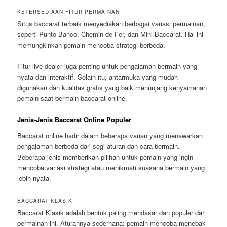
KETERSEDIAAN FITUR PERMAINAN
Situs baccarat terbaik menyediakan berbagai variasi permainan,
seperti Punto Banco, Chemin de Fer, dan Mini Baccarat. Hal ini
memungkinkan pemain mencoba strategi berbeda.
Fitur live dealer juga penting untuk pengalaman bermain yang
nyata dan interaktif. Selain itu, antarmuka yang mudah
digunakan dan kualitas grafis yang baik menunjang kenyamanan
pemain saat bermain baccarat online.
Jenis-Jenis Baccarat Online Populer
Baccarat online hadir dalam beberapa varian yang menawarkan
pengalaman berbeda dari segi aturan dan cara bermain.
Beberapa jenis memberikan pilihan untuk pemain yang ingin
mencoba variasi strategi atau menikmati suasana bermain yang
lebih nyata.
BACCARAT KLASIK
Baccarat Klasik adalah bentuk paling mendasar dan populer dari
permainan ini. Aturannya sederhana: pemain mencoba menebak