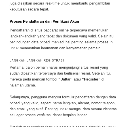
juga disajikan secara real-time untuk membantu pengambilan
keputusan secara tepat.
Proses Pendaftaran dan Verifikasi Akun
Pendaftaran di situs baccarat online terpercaya memerlukan
langkah-langkah yang tepat dan dokumen yang valid. Selain itu,
perlindungan data pribadi menjadi hal penting selama proses ini
untuk memastikan keamanan dan kenyamanan pemain.
LANGKAH-LANGKAH REGISTRASI
Pertama, calon pemain harus mengunjungi situs resmi yang
sudah dipastikan terpercaya dan berlisensi resmi. Setelah itu,
mereka perlu mencari tombol
“Daftar”
atau
“Register”
di
halaman utama.
Selanjutnya, pengguna mengisi formulir pendaftaran dengan data
pribadi yang valid, seperti nama lengkap, alamat, nomor telepon,
dan email yang aktif. Penting untuk mengisi data sesuai identitas
asli agar proses verifikasi dapat berjalan lancar.
Setelah mengirimkan formulir, pemain biasanya diwajibkan untuk