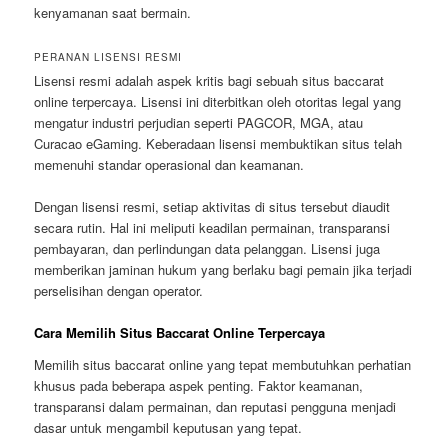
kenyamanan saat bermain.
PERANAN LISENSI RESMI
Lisensi resmi adalah aspek kritis bagi sebuah situs baccarat
online terpercaya. Lisensi ini diterbitkan oleh otoritas legal yang
mengatur industri perjudian seperti PAGCOR, MGA, atau
Curacao eGaming. Keberadaan lisensi membuktikan situs telah
memenuhi standar operasional dan keamanan.
Dengan lisensi resmi, setiap aktivitas di situs tersebut diaudit
secara rutin. Hal ini meliputi keadilan permainan, transparansi
pembayaran, dan perlindungan data pelanggan. Lisensi juga
memberikan jaminan hukum yang berlaku bagi pemain jika terjadi
perselisihan dengan operator.
Cara Memilih Situs Baccarat Online Terpercaya
Memilih situs baccarat online yang tepat membutuhkan perhatian
khusus pada beberapa aspek penting. Faktor keamanan,
transparansi dalam permainan, dan reputasi pengguna menjadi
dasar untuk mengambil keputusan yang tepat.