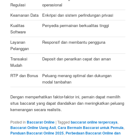
Regulasi
operasional
Keamanan Data
Enkripsi dan sistem perlindungan privasi
Kualitas
Penyedia permainan berkualitas tinggi
Software
Layanan
Responsif dan membantu pengguna
Pelanggan
Transaksi
Deposit dan penarikan cepat dan aman
Mudah
RTP dan Bonus
Peluang menang optimal dan dukungan
modal tambahan
Dengan memperhatikan faktor-faktor ini, pemain dapat memilih
situs baccarat yang dapat diandalkan dan meningkatkan peluang
kemenangan secara realistis.
Posted in
Baccarat Online
|
Tagged
baccarat online terpercaya
,
Baccarat Online Uang Asli
,
Cara Bermain Baccarat untuk Pemula
,
Panduan Baccarat Online 2025
,
Perbedaan Baccarat Online dan