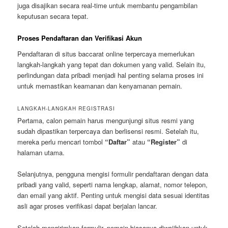
juga disajikan secara real-time untuk membantu pengambilan
keputusan secara tepat.
Proses Pendaftaran dan Verifikasi Akun
Pendaftaran di situs baccarat online terpercaya memerlukan
langkah-langkah yang tepat dan dokumen yang valid. Selain itu,
perlindungan data pribadi menjadi hal penting selama proses ini
untuk memastikan keamanan dan kenyamanan pemain.
LANGKAH-LANGKAH REGISTRASI
Pertama, calon pemain harus mengunjungi situs resmi yang
sudah dipastikan terpercaya dan berlisensi resmi. Setelah itu,
mereka perlu mencari tombol
“Daftar”
atau
“Register”
di
halaman utama.
Selanjutnya, pengguna mengisi formulir pendaftaran dengan data
pribadi yang valid, seperti nama lengkap, alamat, nomor telepon,
dan email yang aktif. Penting untuk mengisi data sesuai identitas
asli agar proses verifikasi dapat berjalan lancar.
Setelah mengirimkan formulir, pemain biasanya diwajibkan untuk