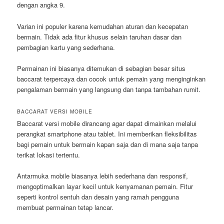
dengan angka 9.
Varian ini populer karena kemudahan aturan dan kecepatan
bermain. Tidak ada fitur khusus selain taruhan dasar dan
pembagian kartu yang sederhana.
Permainan ini biasanya ditemukan di sebagian besar situs
baccarat terpercaya dan cocok untuk pemain yang menginginkan
pengalaman bermain yang langsung dan tanpa tambahan rumit.
BACCARAT VERSI MOBILE
Baccarat versi mobile dirancang agar dapat dimainkan melalui
perangkat smartphone atau tablet. Ini memberikan fleksibilitas
bagi pemain untuk bermain kapan saja dan di mana saja tanpa
terikat lokasi tertentu.
Antarmuka mobile biasanya lebih sederhana dan responsif,
mengoptimalkan layar kecil untuk kenyamanan pemain. Fitur
seperti kontrol sentuh dan desain yang ramah pengguna
membuat permainan tetap lancar.