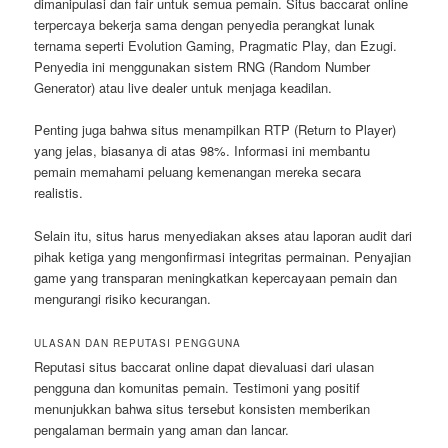
dimanipulasi dan fair untuk semua pemain. Situs baccarat online
terpercaya bekerja sama dengan penyedia perangkat lunak
ternama seperti Evolution Gaming, Pragmatic Play, dan Ezugi.
Penyedia ini menggunakan sistem RNG (Random Number
Generator) atau live dealer untuk menjaga keadilan.
Penting juga bahwa situs menampilkan RTP (Return to Player)
yang jelas, biasanya di atas 98%. Informasi ini membantu
pemain memahami peluang kemenangan mereka secara
realistis.
Selain itu, situs harus menyediakan akses atau laporan audit dari
pihak ketiga yang mengonfirmasi integritas permainan. Penyajian
game yang transparan meningkatkan kepercayaan pemain dan
mengurangi risiko kecurangan.
ULASAN DAN REPUTASI PENGGUNA
Reputasi situs baccarat online dapat dievaluasi dari ulasan
pengguna dan komunitas pemain. Testimoni yang positif
menunjukkan bahwa situs tersebut konsisten memberikan
pengalaman bermain yang aman dan lancar.