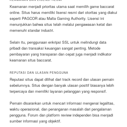
Keamanan menjadi prioritas utama saat memilih game baccarat
online. Situs harus memiliki lisensi resmi dari otoritas yang diakui
seperti PAGCOR atau Malta Gaming Authority. Lisensi ini
menunjukkan bahwa situs telah melalui pengawasan ketat dan
memenuhi standar industri.
Selain itu, penggunaan enkripsi SSL untuk melindungi data
pribadi dan transaksi keuangan sangat penting. Metode
pembayaran yang transparan dan cepat juga menjadi indikator
keamanan situs baccarat.
REPUTASI DAN ULASAN PENGGUNA
Reputasi situs dapat dilihat dari track record dan ulasan pemain
sebelumnya. Situs dengan banyak ulasan positif biasanya lebih
terpercaya dan memiliki layanan pelanggan yang responsif.
Pemain disarankan untuk mencari informasi mengenai legalitas,
waktu operasional, dan penanganan masalah dari pengalaman
pengguna. Forum dan platform review independen bisa menjadi
sumber informasi yang objektif.