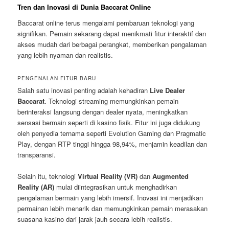
Tren dan Inovasi di Dunia Baccarat Online
Baccarat online terus mengalami pembaruan teknologi yang
signifikan. Pemain sekarang dapat menikmati fitur interaktif dan
akses mudah dari berbagai perangkat, memberikan pengalaman
yang lebih nyaman dan realistis.
PENGENALAN FITUR BARU
Salah satu inovasi penting adalah kehadiran
Live Dealer
Baccarat
. Teknologi streaming memungkinkan pemain
berinteraksi langsung dengan dealer nyata, meningkatkan
sensasi bermain seperti di kasino fisik. Fitur ini juga didukung
oleh penyedia ternama seperti Evolution Gaming dan Pragmatic
Play, dengan RTP tinggi hingga 98,94%, menjamin keadilan dan
transparansi.
Selain itu, teknologi
Virtual Reality (VR)
dan
Augmented
Reality (AR)
mulai diintegrasikan untuk menghadirkan
pengalaman bermain yang lebih imersif. Inovasi ini menjadikan
permainan lebih menarik dan memungkinkan pemain merasakan
suasana kasino dari jarak jauh secara lebih realistis.