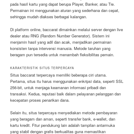
pada hasil kartu yang dapat berupa Player, Banker, atau Tie.
Permainan ini menggunakan aturan yang sederhana dan cepat,
sehingga mudah diakses berbagai kalangan.
Di platform online, baccarat dimainkan melalui server dengan live
dealer atau RNG (Random Number Generator). Sistem ini
menjamin hasil yang adil dan acak, menjadikan permainan
konsisten tanpa intervensi manusia. Metode taruhan yang
beragam pun tersedia untuk menambah fleksibilitas pemain.
KARAKTERISTIK SITUS TERPERCAYA
Situs baccarat terpercaya memiliki beberapa ciri utama.
Pertama, situs itu harus menggunakan enkripsi data, seperti SSL
256-bit, untuk menjaga keamanan informasi pribadi dan
transaksi. Kedua, reputasi baik dalam pelayanan pelanggan dan
kecepatan proses penarikan dana.
Selain itu, situs terpercaya menyediakan metode pembayaran
yang beragam dan aman, seperti transfer bank, e-wallet, dan
kartu kredit. Fitur pendukung lain adalah tampilan antarmuka
yang stabil dengan grafis berkualitas guna memastikan