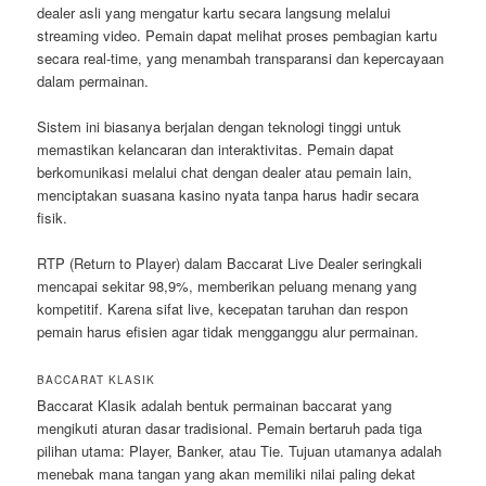
dealer asli yang mengatur kartu secara langsung melalui
streaming video. Pemain dapat melihat proses pembagian kartu
secara real-time, yang menambah transparansi dan kepercayaan
dalam permainan.
Sistem ini biasanya berjalan dengan teknologi tinggi untuk
memastikan kelancaran dan interaktivitas. Pemain dapat
berkomunikasi melalui chat dengan dealer atau pemain lain,
menciptakan suasana kasino nyata tanpa harus hadir secara
fisik.
RTP (Return to Player) dalam Baccarat Live Dealer seringkali
mencapai sekitar 98,9%, memberikan peluang menang yang
kompetitif. Karena sifat live, kecepatan taruhan dan respon
pemain harus efisien agar tidak mengganggu alur permainan.
BACCARAT KLASIK
Baccarat Klasik adalah bentuk permainan baccarat yang
mengikuti aturan dasar tradisional. Pemain bertaruh pada tiga
pilihan utama: Player, Banker, atau Tie. Tujuan utamanya adalah
menebak mana tangan yang akan memiliki nilai paling dekat