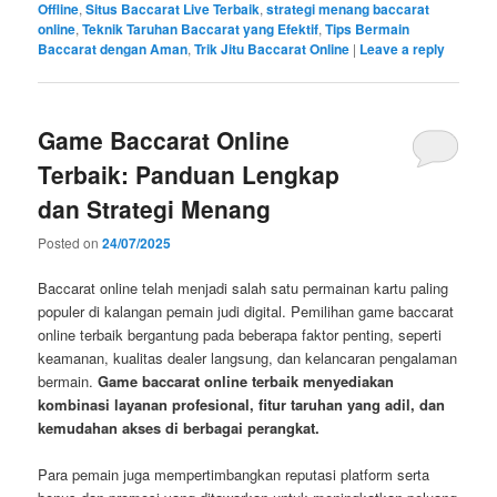
Offline
,
Situs Baccarat Live Terbaik
,
strategi menang baccarat
online
,
Teknik Taruhan Baccarat yang Efektif
,
Tips Bermain
Baccarat dengan Aman
,
Trik Jitu Baccarat Online
|
Leave a reply
Game Baccarat Online
Terbaik: Panduan Lengkap
dan Strategi Menang
Posted on
24/07/2025
Baccarat online telah menjadi salah satu permainan kartu paling
populer di kalangan pemain judi digital. Pemilihan game baccarat
online terbaik bergantung pada beberapa faktor penting, seperti
keamanan, kualitas dealer langsung, dan kelancaran pengalaman
bermain.
Game baccarat online terbaik menyediakan
kombinasi layanan profesional, fitur taruhan yang adil, dan
kemudahan akses di berbagai perangkat.
Para pemain juga mempertimbangkan reputasi platform serta