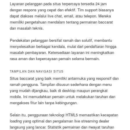
Layanan pelanggan pada situs terpercaya tersedia 24 jam
dengan respons yang cepat dan efektif. Tim support biasanya
dapat diakses melalui live chat, email, atau telepon. Mereka
memiliki pengetahuan mendalam tentang permainan baccarat
dan masalah teknis.
Pendekatan pelanggan bersifat ramah dan solutif, membantu
menyelesaikan berbagai kendala, mulai dari pendaftaran hingga
masalah pembayaran. Ketersediaan layanan ini meningkatkan
rasa aman dan kepercayaan pemain selama bermain.
TAMPILAN DAN NAVIGASI SITUS
Situs baccarat yang baik memiliki antarmuka yang responsif dan
ramah pengguna. Tampilan disusun sederhana dengan menu
yang mudah dijangkau, baik di desktop maupun perangkat
mobile. Ini memudahkan pemain untuk melakukan taruhan dan
mengakses fitur lain tanpa kebingungan.
Selain itu, penggunaan teknologi HTML5 memastikan kecepatan
loading yang optimal dan pengalaman live streaming dealer
langsung yang lancar. Statistik permainan dan riwayat taruhan