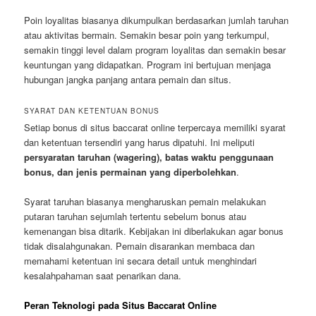
Poin loyalitas biasanya dikumpulkan berdasarkan jumlah taruhan
atau aktivitas bermain. Semakin besar poin yang terkumpul,
semakin tinggi level dalam program loyalitas dan semakin besar
keuntungan yang didapatkan. Program ini bertujuan menjaga
hubungan jangka panjang antara pemain dan situs.
SYARAT DAN KETENTUAN BONUS
Setiap bonus di situs baccarat online terpercaya memiliki syarat
dan ketentuan tersendiri yang harus dipatuhi. Ini meliputi
persyaratan taruhan (wagering), batas waktu penggunaan
bonus, dan jenis permainan yang diperbolehkan
.
Syarat taruhan biasanya mengharuskan pemain melakukan
putaran taruhan sejumlah tertentu sebelum bonus atau
kemenangan bisa ditarik. Kebijakan ini diberlakukan agar bonus
tidak disalahgunakan. Pemain disarankan membaca dan
memahami ketentuan ini secara detail untuk menghindari
kesalahpahaman saat penarikan dana.
Peran Teknologi pada Situs Baccarat Online