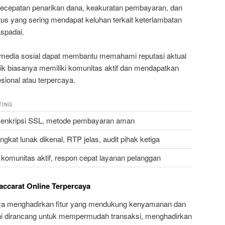
ecepatan penarikan dana, keakuratan pembayaran, dan
itus yang sering mendapat keluhan terkait keterlambatan
aspadai.
media sosial dapat membantu memahami reputasi aktual
baik biasanya memiliki komunitas aktif dan mendapatkan
sional atau terpercaya.
TING
, enkripsi SSL, metode pembayaran aman
gkat lunak dikenal, RTP jelas, audit pihak ketiga
, komunitas aktif, respon cepat layanan pelanggan
accarat Online Terpercaya
caya menghadirkan fitur yang mendukung kenyamanan dan
 ini dirancang untuk mempermudah transaksi, menghadirkan