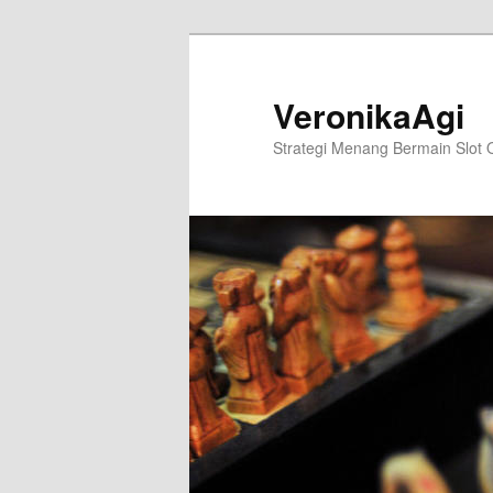
Skip
Skip
to
to
primary
secondary
VeronikaAgi
content
content
Strategi Menang Bermain Slot 