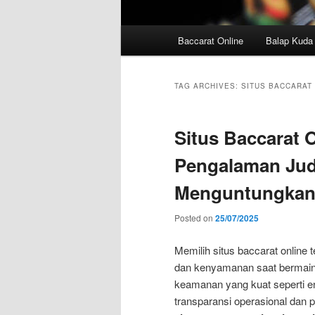
Main
Baccarat Online
Balap Kuda
menu
TAG ARCHIVES:
SITUS BACCARAT 
Situs Baccarat 
Pengalaman Ju
Menguntungka
Posted on
25/07/2025
Memilih situs baccarat onlin
dan kenyamanan saat bermain. 
keamanan yang kuat seperti enk
transparansi operasional dan