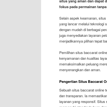
situs yang aman dan dapat d
fokus pada permainan tanpa
Selain aspek keamanan, situ
yang lancar melalui teknolog
dengan mudah di berbagai pera
juga menyediakan layanan pel
menjadikannya pilihan tepat ba
Pemilihan situs baccarat onlin
kenyamanan dan kualitas laya
memaksimalkan peluang mere
menyenangkan dan aman.
Pengertian Situs Baccarat O
Sebuah situs baccarat onlin
dan transparan. Ia memastika
layanan yang responsif. Situs