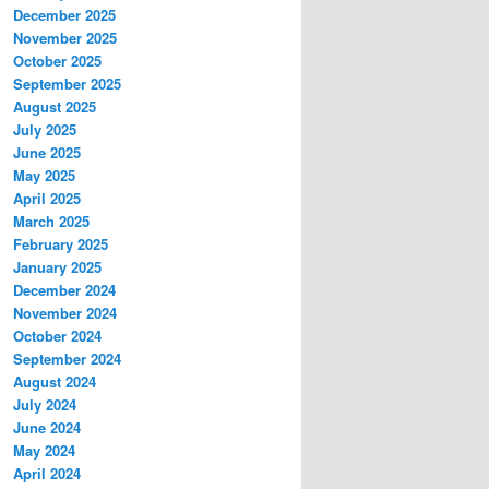
December 2025
November 2025
October 2025
September 2025
August 2025
July 2025
June 2025
May 2025
April 2025
March 2025
February 2025
January 2025
December 2024
November 2024
October 2024
September 2024
August 2024
July 2024
June 2024
May 2024
April 2024