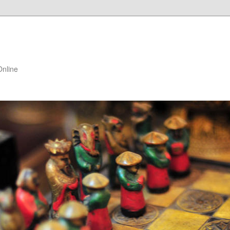
Online