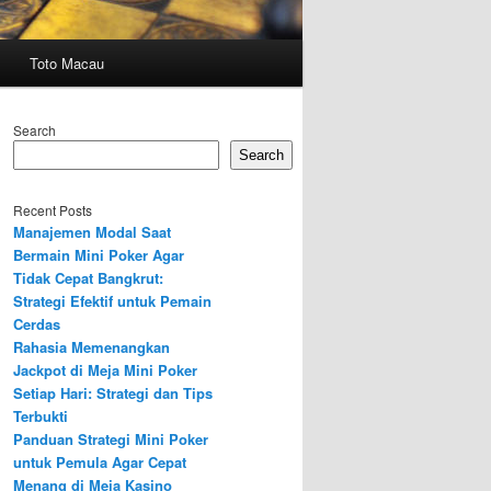
Toto Macau
Search
Search
Recent Posts
Manajemen Modal Saat
Bermain Mini Poker Agar
Tidak Cepat Bangkrut:
Strategi Efektif untuk Pemain
Cerdas
Rahasia Memenangkan
Jackpot di Meja Mini Poker
Setiap Hari: Strategi dan Tips
Terbukti
Panduan Strategi Mini Poker
untuk Pemula Agar Cepat
Menang di Meja Kasino