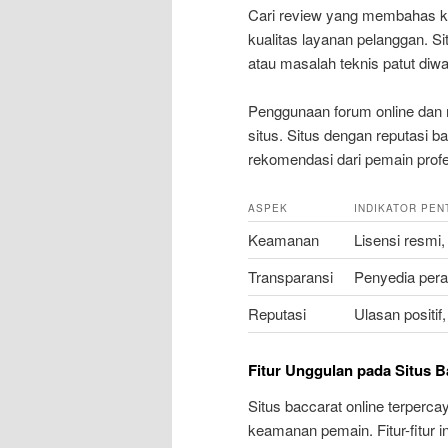
Cari review yang membahas k
kualitas layanan pelanggan. S
atau masalah teknis patut diw
Penggunaan forum online dan 
situs. Situs dengan reputasi 
rekomendasi dari pemain profe
ASPEK
INDIKATOR PEN
Keamanan
Lisensi resmi
Transparansi
Penyedia peran
Reputasi
Ulasan positif
Fitur Unggulan pada Situs B
Situs baccarat online terper
keamanan pemain. Fitur-fitur