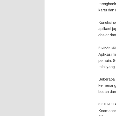
menghadir
kartu dan
Koneksi se
aplikasi j
dealer dan
PILIHAN M
Aplikasi 
pemain. Se
mini yang 
Beberapa 
kemenangan
bosan dan
SISTEM KE
Keamanan a