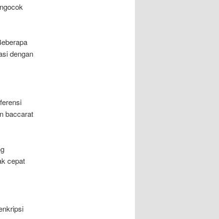
engocok
 Beberapa
asi dengan
ferensi
an baccarat
ng
ak cepat
enkripsi