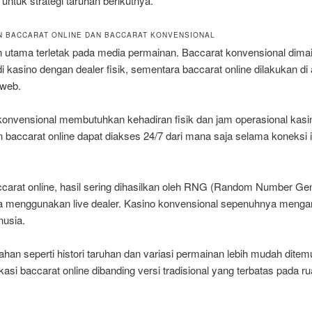
untuk strategi taruhan berikutnya.
 BACCARAT ONLINE DAN BACCARAT KONVENSIONAL
 utama terletak pada media permainan. Baccarat konvensional dima
i kasino dengan dealer fisik, sementara baccarat online dilakukan di 
 web.
konvensional membutuhkan kehadiran fisik dan jam operasional kasi
baccarat online dapat diakses 24/7 dari mana saja selama koneksi i
carat online, hasil sering dihasilkan oleh RNG (Random Number Gen
ika menggunakan live dealer. Kasino konvensional sepenuhnya meng
nusia.
ahan seperti histori taruhan dan variasi permainan lebih mudah dite
kasi baccarat online dibanding versi tradisional yang terbatas pada r