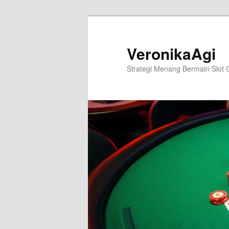
Skip
to
primary
VeronikaAgi
content
Strategi Menang Bermain Slot 