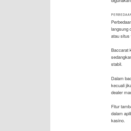
digunakan 
PERBEDAAN
Perbedaan
langsung d
atau situs
Baccarat 
sedangkan 
stabil.
Dalam bac
kecuali j
dealer ma
Fitur tamb
dalam apli
kasino.