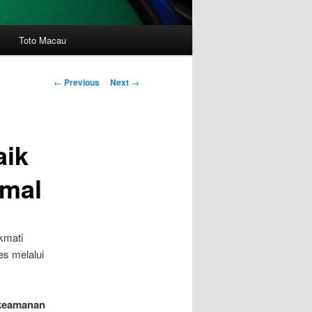
Toto Macau
Post
←
Previous
Next
→
navigation
aik
imal
kmati
es melalui
 keamanan