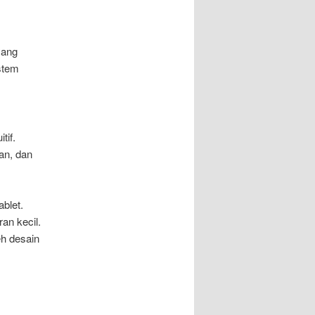
yang
stem
tif.
an, dan
blet.
ran kecil.
h desain