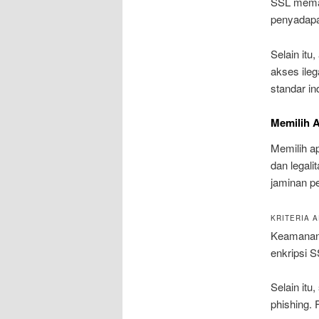
SSL memast
penyadap
Selain itu
akses ile
standar in
Memilih A
Memilih a
dan legali
jaminan pe
KRITERIA 
Keamanan 
enkripsi S
Selain it
phishing. 