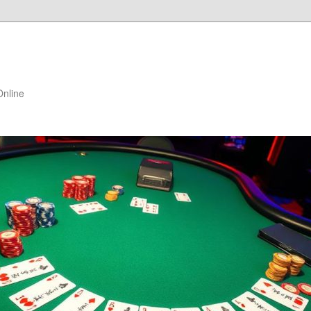
Online