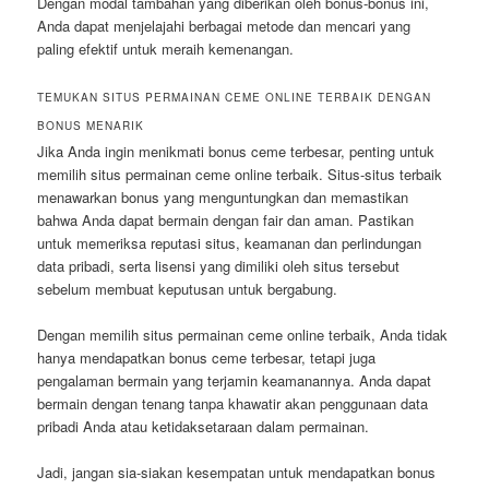
Dengan modal tambahan yang diberikan oleh bonus-bonus ini,
Anda dapat menjelajahi berbagai metode dan mencari yang
paling efektif untuk meraih kemenangan.
TEMUKAN SITUS PERMAINAN CEME ONLINE TERBAIK DENGAN
BONUS MENARIK
Jika Anda ingin menikmati bonus ceme terbesar, penting untuk
memilih situs permainan ceme online terbaik. Situs-situs terbaik
menawarkan bonus yang menguntungkan dan memastikan
bahwa Anda dapat bermain dengan fair dan aman. Pastikan
untuk memeriksa reputasi situs, keamanan dan perlindungan
data pribadi, serta lisensi yang dimiliki oleh situs tersebut
sebelum membuat keputusan untuk bergabung.
Dengan memilih situs permainan ceme online terbaik, Anda tidak
hanya mendapatkan bonus ceme terbesar, tetapi juga
pengalaman bermain yang terjamin keamanannya. Anda dapat
bermain dengan tenang tanpa khawatir akan penggunaan data
pribadi Anda atau ketidaksetaraan dalam permainan.
Jadi, jangan sia-siakan kesempatan untuk mendapatkan bonus