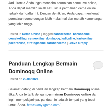
Jadi, ketika Anda ingin mencoba permainan ceme live online,
Anda dapat memilih salah satu situs permainan ceme online
terbaik dari daftar ini. Dengan demikian, Anda dapat menikmati
permainan ceme dengan lebih maksimal dan meraih kemenangan
yang lebih tinggi.
Posted in
Ceme Online
|
Tagged
bandarceme
,
bonusceme
,
cemekeliling
,
cemeonline
,
dominoqq
,
judionline
,
kartuonline
,
pokeronline
,
strategiceme
,
taruhanceme
|
Leave a reply
Panduan Lengkap Bermain
Dominoqq Online
Posted on
29/04/2024
Selamat datang di panduan lengkap bermain
Dominoqq
online!
Jika Anda tertarik dengan
permainan Dominoqq online
dan
ingin mempelajarinya, panduan ini adalah tempat yang tepat
untuk Anda.
https://onyxgame.com/