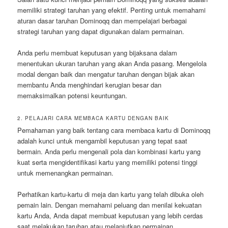
memiliki strategi taruhan yang efektif. Penting untuk memahami
aturan dasar taruhan Dominoqq dan mempelajari berbagai
strategi taruhan yang dapat digunakan dalam permainan.
Anda perlu membuat keputusan yang bijaksana dalam
menentukan ukuran taruhan yang akan Anda pasang. Mengelola
modal dengan baik dan mengatur taruhan dengan bijak akan
membantu Anda menghindari kerugian besar dan
memaksimalkan potensi keuntungan.
2. PELAJARI CARA MEMBACA KARTU DENGAN BAIK
Pemahaman yang baik tentang cara membaca kartu di Dominoqq
adalah kunci untuk mengambil keputusan yang tepat saat
bermain. Anda perlu mengenali pola dan kombinasi kartu yang
kuat serta mengidentifikasi kartu yang memiliki potensi tinggi
untuk memenangkan permainan.
Perhatikan kartu-kartu di meja dan kartu yang telah dibuka oleh
pemain lain. Dengan memahami peluang dan menilai kekuatan
kartu Anda, Anda dapat membuat keputusan yang lebih cerdas
saat melakukan taruhan atau melanjutkan permainan.