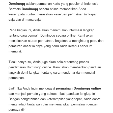
Dominoqq
adalah permainan kartu yang populer di Indonesia.
Bermain
Dominoqq
secara online memberikan Anda
kesempatan untuk merasakan keseruan permainan ini kapan
saja dan di mana saja.
Pada bagian ini, Anda akan menemukan informasi lengkap
tentang cara bermain Dominoqq secara online. Kami akan
menjelaskan aturan permainan, bagaimana menghitung poin, dan
peraturan dasar lainnya yang perlu Anda ketahui sebelum
memulai.
Tidak hanya itu, Anda juga akan belajar tentang proses
pendaftaran Dominoqq online. Kami akan memberikan panduan
langkah demi langkah tentang cara mendaftar dan memulai
permainan.
Jadi, jika Anda ingin menguasai
permainan Dominoqq online
dan menjadi pemain yang sukses, ikuti panduan lengkap ini.
Dengan pengetahuan dan keterampilan yang tepat, Anda dapat
menghadapi tantangan dan memenangkan permainan dengan
percaya diri.