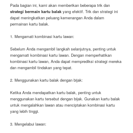
Pada bagian ini, kami akan memberikan beberapa trik dan
strategi bermain kartu balak
yang efektif. Trik dan strategi ini
dapat meningkatkan peluang kemenangan Anda dalam
permainan kartu balak.
1. Mengamati kombinasi kartu lawan:
Sebelum Anda mengambil langkah selanjutnya, penting untuk
mengamati kombinasi kartu lawan. Dengan memperhatikan
kombinasi kartu lawan, Anda dapat memprediksi strategi mereka
dan mengambil tindakan yang tepat.
2. Menggunakan kartu balak dengan bijak:
Ketika Anda mendapatkan kartu balak, penting untuk
menggunakan kartu tersebut dengan bijak. Gunakan kartu balak
untuk mengalahkan lawan atau menciptakan kombinasi kartu
yang lebih tinggi.
3. Mengelabui lawan: