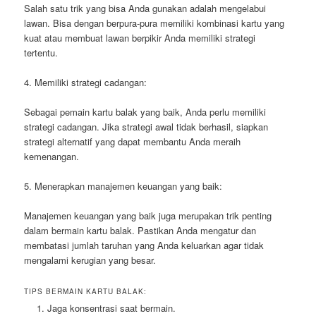
Salah satu trik yang bisa Anda gunakan adalah mengelabui
lawan. Bisa dengan berpura-pura memiliki kombinasi kartu yang
kuat atau membuat lawan berpikir Anda memiliki strategi
tertentu.
4. Memiliki strategi cadangan:
Sebagai pemain kartu balak yang baik, Anda perlu memiliki
strategi cadangan. Jika strategi awal tidak berhasil, siapkan
strategi alternatif yang dapat membantu Anda meraih
kemenangan.
5. Menerapkan manajemen keuangan yang baik:
Manajemen keuangan yang baik juga merupakan trik penting
dalam bermain kartu balak. Pastikan Anda mengatur dan
membatasi jumlah taruhan yang Anda keluarkan agar tidak
mengalami kerugian yang besar.
TIPS BERMAIN KARTU BALAK:
Jaga konsentrasi saat bermain.