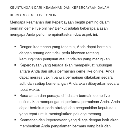
KEUNTUNGAN DARI KEAMANAN DAN KEPERCAYAAN DALAM
BERMAIN CEME LIVE ONLINE
Mengapa keamanan dan kepercayaan begitu penting dalam
bermain ceme live online? Berikut adalah beberapa alasan
mengapa Anda perlu memprioritaskan dua aspek ini:
Dengan keamanan yang terjamin, Anda dapat bermain
dengan tenang dan tidak perlu khawatir tentang
kemungkinan penipuan atau tindakan yang merugikan.
Kepercayaan yang terjaga akan memperkuat hubungan
antara Anda dan situs permainan ceme live online. Anda
dapat merasa yakin bahwa permainan dilakukan secara
adil, dan setiap kemenangan Anda akan dibayarkan secara
tepat waktu.
Rasa aman dan percaya diri dalam bermain ceme live
online akan mempengaruhi performa permainan Anda. Anda
dapat berfokus pada strategi dan pengambilan keputusan
yang tepat untuk meningkatkan peluang menang.
Keamanan dan kepercayaan yang dijaga dengan baik akan
memberikan Anda pengalaman bermain yang baik dan