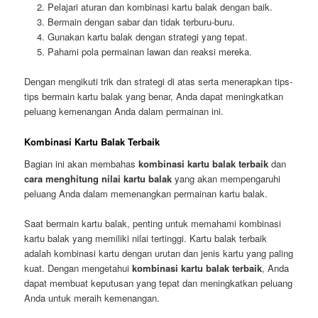
Pelajari aturan dan kombinasi kartu balak dengan baik.
Bermain dengan sabar dan tidak terburu-buru.
Gunakan kartu balak dengan strategi yang tepat.
Pahami pola permainan lawan dan reaksi mereka.
Dengan mengikuti trik dan strategi di atas serta menerapkan tips-
tips bermain kartu balak yang benar, Anda dapat meningkatkan
peluang kemenangan Anda dalam permainan ini.
Kombinasi Kartu Balak Terbaik
Bagian ini akan membahas
kombinasi kartu balak terbaik
dan
cara menghitung nilai kartu balak
yang akan mempengaruhi
peluang Anda dalam memenangkan permainan kartu balak.
Saat bermain kartu balak, penting untuk memahami kombinasi
kartu balak yang memiliki nilai tertinggi. Kartu balak terbaik
adalah kombinasi kartu dengan urutan dan jenis kartu yang paling
kuat. Dengan mengetahui
kombinasi kartu balak terbaik
, Anda
dapat membuat keputusan yang tepat dan meningkatkan peluang
Anda untuk meraih kemenangan.