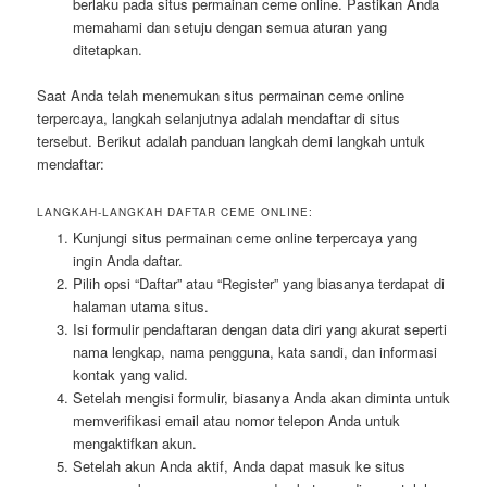
berlaku pada situs permainan ceme online. Pastikan Anda
memahami dan setuju dengan semua aturan yang
ditetapkan.
Saat Anda telah menemukan situs permainan ceme online
terpercaya, langkah selanjutnya adalah mendaftar di situs
tersebut. Berikut adalah panduan langkah demi langkah untuk
mendaftar:
LANGKAH-LANGKAH DAFTAR CEME ONLINE:
Kunjungi situs permainan ceme online terpercaya yang
ingin Anda daftar.
Pilih opsi “Daftar” atau “Register” yang biasanya terdapat di
halaman utama situs.
Isi formulir pendaftaran dengan data diri yang akurat seperti
nama lengkap, nama pengguna, kata sandi, dan informasi
kontak yang valid.
Setelah mengisi formulir, biasanya Anda akan diminta untuk
memverifikasi email atau nomor telepon Anda untuk
mengaktifkan akun.
Setelah akun Anda aktif, Anda dapat masuk ke situs