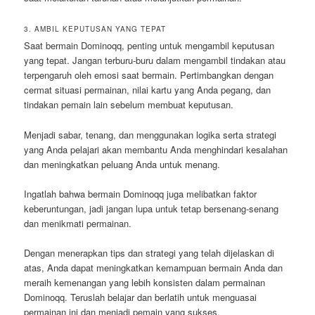
3. AMBIL KEPUTUSAN YANG TEPAT
Saat bermain Dominoqq, penting untuk mengambil keputusan
yang tepat. Jangan terburu-buru dalam mengambil tindakan atau
terpengaruh oleh emosi saat bermain. Pertimbangkan dengan
cermat situasi permainan, nilai kartu yang Anda pegang, dan
tindakan pemain lain sebelum membuat keputusan.
Menjadi sabar, tenang, dan menggunakan logika serta strategi
yang Anda pelajari akan membantu Anda menghindari kesalahan
dan meningkatkan peluang Anda untuk menang.
Ingatlah bahwa bermain Dominoqq juga melibatkan faktor
keberuntungan, jadi jangan lupa untuk tetap bersenang-senang
dan menikmati permainan.
Dengan menerapkan tips dan strategi yang telah dijelaskan di
atas, Anda dapat meningkatkan kemampuan bermain Anda dan
meraih kemenangan yang lebih konsisten dalam permainan
Dominoqq. Teruslah belajar dan berlatih untuk menguasai
permainan ini dan menjadi pemain yang sukses.