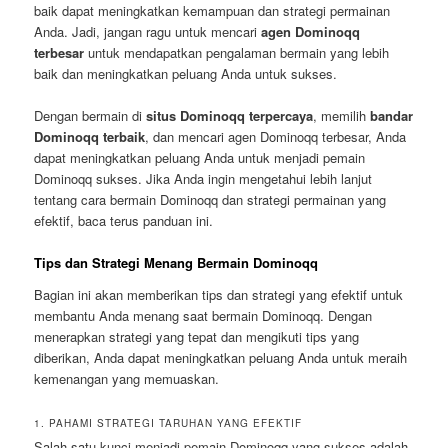
baik dapat meningkatkan kemampuan dan strategi permainan
Anda. Jadi, jangan ragu untuk mencari
agen Dominoqq
terbesar
untuk mendapatkan pengalaman bermain yang lebih
baik dan meningkatkan peluang Anda untuk sukses.
Dengan bermain di
situs Dominoqq terpercaya
, memilih
bandar
Dominoqq terbaik
, dan mencari agen Dominoqq terbesar, Anda
dapat meningkatkan peluang Anda untuk menjadi pemain
Dominoqq sukses. Jika Anda ingin mengetahui lebih lanjut
tentang cara bermain Dominoqq dan strategi permainan yang
efektif, baca terus panduan ini.
Tips dan Strategi Menang Bermain Dominoqq
Bagian ini akan memberikan tips dan strategi yang efektif untuk
membantu Anda menang saat bermain Dominoqq. Dengan
menerapkan strategi yang tepat dan mengikuti tips yang
diberikan, Anda dapat meningkatkan peluang Anda untuk meraih
kemenangan yang memuaskan.
1. PAHAMI STRATEGI TARUHAN YANG EFEKTIF
Salah satu kunci menjadi pemain Dominoqq yang sukses adalah