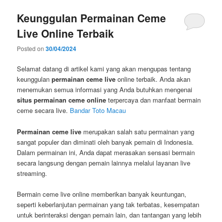
Keunggulan Permainan Ceme
Live Online Terbaik
Posted on
30/04/2024
Selamat datang di artikel kami yang akan mengupas tentang
keunggulan
permainan ceme live
online terbaik. Anda akan
menemukan semua informasi yang Anda butuhkan mengenai
situs permainan ceme online
terpercaya dan manfaat bermain
ceme secara live.
Bandar Toto Macau
Permainan ceme live
merupakan salah satu permainan yang
sangat populer dan diminati oleh banyak pemain di Indonesia.
Dalam permainan ini, Anda dapat merasakan sensasi bermain
secara langsung dengan pemain lainnya melalui layanan live
streaming.
Bermain ceme live online memberikan banyak keuntungan,
seperti keberlanjutan permainan yang tak terbatas, kesempatan
untuk berinteraksi dengan pemain lain, dan tantangan yang lebih