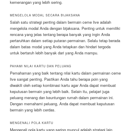
kemenangan yang lebih sering.
MENGELOLA MODAL SECARA BIJAKSANA
Salah satu strategi penting dalam bermain ceme live adalah
mengelola modal Anda dengan bijaksana. Penting untuk memiliki
rencana yang jelas tentang berapa banyak yang ingin Anda
pertaruhkan dalam setiap putaran permainan. Selalu tetap berada
dalam batas modal yang Anda tetapkan dan hindari tergoda
untuk bertaruh lebih banyak dari yang Anda mampu.
PAHAMI NILAI KARTU DAN PELUANG
Pemahaman yang baik tentang nilai kartu dalam permainan ceme
live sangat penting. Pastikan Anda tahu berapa poin yang
diwakili oleh setiap kombinasi kartu agar Anda dapat membuat
keputusan bermain yang lebih baik. Selain itu, pelajari juga
peluang menang dan keuntungan rumah dalam permainan ini.
Dengan memahami peluang, Anda dapat membuat keputusan
bermain yang lebih cerdas.
MENGENALI POLA KARTU
Mengenali pola kartu yang sering muncul adalah strategi lain