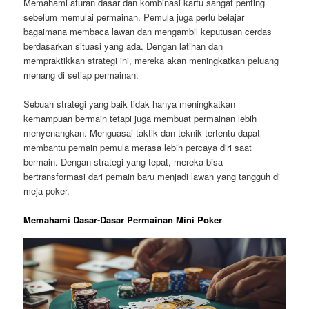
Memahami aturan dasar dan kombinasi kartu sangat penting
sebelum memulai permainan. Pemula juga perlu belajar
bagaimana membaca lawan dan mengambil keputusan cerdas
berdasarkan situasi yang ada. Dengan latihan dan
mempraktikkan strategi ini, mereka akan meningkatkan peluang
menang di setiap permainan.
Sebuah strategi yang baik tidak hanya meningkatkan
kemampuan bermain tetapi juga membuat permainan lebih
menyenangkan. Menguasai taktik dan teknik tertentu dapat
membantu pemain pemula merasa lebih percaya diri saat
bermain. Dengan strategi yang tepat, mereka bisa
bertransformasi dari pemain baru menjadi lawan yang tangguh di
meja poker.
Memahami Dasar-Dasar Permainan Mini Poker