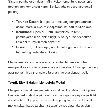
Sistem pembayaran dalam Mini Poker tergantung pada jenis
taruhan dan kombinasi kartu. Berikut adalah beberapa detail
penting:
Taruhan Dasar:
Jika pemain menang dengan taruhan
dasar, mereka bisa mendapatkan 1:1 dari taruhan awal.
Kombinasi Spesial:
Untuk kombinasi tertentu,
pembayaran bisa lebih tinggi. Misalnya, mendapatkan
Straight mungkin membayar 2:1.
House Edge:
Biasanya, ada keuntungan untuk rumah,
tergantung pada aturan kasino.
Memahami sistem pembayaran membantu pemain untuk
memperkirakan potensi kemenangan mereka. Ini sangat penting
agar pemain bisa mengelola taruhan mereka dengan baik.
Teknik Efektif dalam Mengelola Modal
Mengelola modal dengan baik sangat penting dalam mini poker.
Pemain perlu tahu bagaimana cara menjaga uangnya agar tidak
cepat habis. Tiga poin utama dalam pengelolaan modal adalah
menentukan batas taruhan, strategi pengelolaan dana, dan