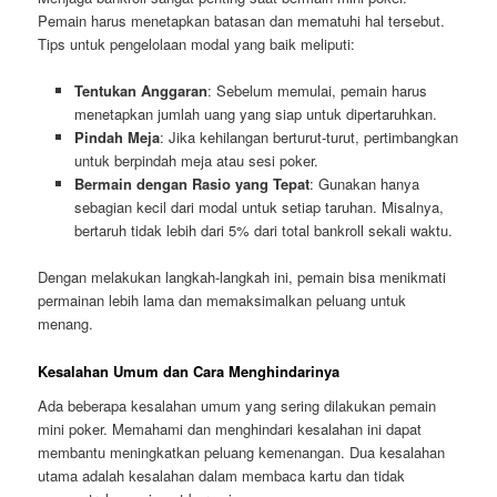
Pemain harus menetapkan batasan dan mematuhi hal tersebut.
Tips untuk pengelolaan modal yang baik meliputi:
Tentukan Anggaran
: Sebelum memulai, pemain harus
menetapkan jumlah uang yang siap untuk dipertaruhkan.
Pindah Meja
: Jika kehilangan berturut-turut, pertimbangkan
untuk berpindah meja atau sesi poker.
Bermain dengan Rasio yang Tepat
: Gunakan hanya
sebagian kecil dari modal untuk setiap taruhan. Misalnya,
bertaruh tidak lebih dari 5% dari total bankroll sekali waktu.
Dengan melakukan langkah-langkah ini, pemain bisa menikmati
permainan lebih lama dan memaksimalkan peluang untuk
menang.
Kesalahan Umum dan Cara Menghindarinya
Ada beberapa kesalahan umum yang sering dilakukan pemain
mini poker. Memahami dan menghindari kesalahan ini dapat
membantu meningkatkan peluang kemenangan. Dua kesalahan
utama adalah kesalahan dalam membaca kartu dan tidak