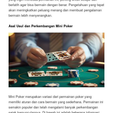
berlatih agar bisa bermain dengan benar. Pengetahuan yang tepat
akan meningkatkan peluang menang dan membuat pengalaman
bermain lebih menyenangkan.
Asal Usul dan Perkembangan Mini Poker
Mini Poker merupakan variasi dari permainan poker yang
memiliki aturan dan cara bermain yang sederhana. Permainan ini
semakin populer dan telah mengalami banyak perkembangan
sejak kemunculannya. Di bawah ini adalah beberapa informasi