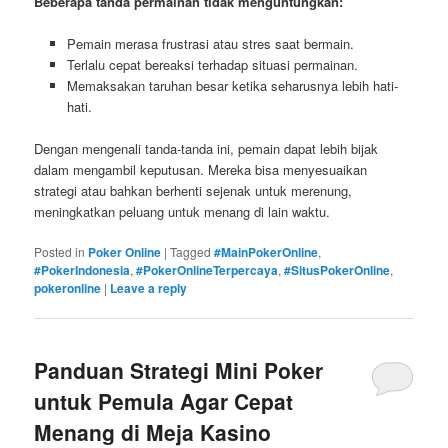
Beberapa tanda permainan tidak menguntungkan:
Pemain merasa frustrasi atau stres saat bermain.
Terlalu cepat bereaksi terhadap situasi permainan.
Memaksakan taruhan besar ketika seharusnya lebih hati-
hati.
Dengan mengenali tanda-tanda ini, pemain dapat lebih bijak
dalam mengambil keputusan. Mereka bisa menyesuaikan
strategi atau bahkan berhenti sejenak untuk merenung,
meningkatkan peluang untuk menang di lain waktu.
Posted in
Poker Online
|
Tagged
#MainPokerOnline
,
#PokerIndonesia
,
#PokerOnlineTerpercaya
,
#SitusPokerOnline
,
pokeronline
|
Leave a reply
Panduan Strategi Mini Poker
untuk Pemula Agar Cepat
Menang di Meja Kasino