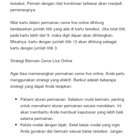
tersebut. Pemain dengan nilai kombinasi terbesar akan menjadi
pemenangnya.
Nilai kartu dalam permainan ceme live online dihitung
berdasarkan jumlah titik yang ada di kartu tersebut. Jika total titik
pada kartu lebih dari 9, maka digit depan akan dihilangkan.
Misalnya, kartu dengan jumlah titik 13 akan dihitung sebagai
kartu dengan jumlah titik 3.
Strategi Bermain Ceme Live Online
Agar bisa memenangkan permainan ceme live online, Anda perlu
menggunakan strategi yang efektif. Berikut adalah beberapa
strategi yang dapat Anda terapkan:
Pahami aturan permainan: Sebelum mulai bermain, penting
untuk memahami aturan permainan secara mendalam. Ini
akan membantu Anda membuat keputusan yang lebih baik
selama permainan.
Kelola modal dengan bijak: Setel batas modal yang ingin
Anda gunakan dan bermain sesuai batas tersebut. Jangan