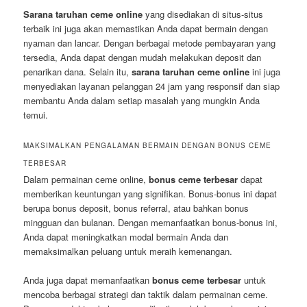
Sarana taruhan ceme online
yang disediakan di situs-situs
terbaik ini juga akan memastikan Anda dapat bermain dengan
nyaman dan lancar. Dengan berbagai metode pembayaran yang
tersedia, Anda dapat dengan mudah melakukan deposit dan
penarikan dana. Selain itu,
sarana taruhan ceme online
ini juga
menyediakan layanan pelanggan 24 jam yang responsif dan siap
membantu Anda dalam setiap masalah yang mungkin Anda
temui.
MAKSIMALKAN PENGALAMAN BERMAIN DENGAN BONUS CEME
TERBESAR
Dalam permainan ceme online,
bonus ceme terbesar
dapat
memberikan keuntungan yang signifikan. Bonus-bonus ini dapat
berupa bonus deposit, bonus referral, atau bahkan bonus
mingguan dan bulanan. Dengan memanfaatkan bonus-bonus ini,
Anda dapat meningkatkan modal bermain Anda dan
memaksimalkan peluang untuk meraih kemenangan.
Anda juga dapat memanfaatkan
bonus ceme terbesar
untuk
mencoba berbagai strategi dan taktik dalam permainan ceme.