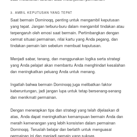
3. AMBIL KEPUTUSAN YANG TEPAT
Saat bermain Dominoqq, penting untuk mengambil keputusan
yang tepat. Jangan terburu-buru dalam mengambil tindakan atau
terpengaruh oleh emosi saat bermain. Pertimbangkan dengan
cermat situasi permainan, nilai kartu yang Anda pegang, dan
tindakan pemain lain sebelum membuat keputusan.
Menjadi sabar, tenang, dan menggunakan logika serta strategi
yang Anda pelajari akan membantu Anda menghindari kesalahan
dan meningkatkan peluang Anda untuk menang.
Ingatlah bahwa bermain Dominoqq juga melibatkan faktor
keberuntungan, jadi jangan lupa untuk tetap bersenang-senang
dan menikmati permainan.
Dengan menerapkan tips dan strategi yang telah dijelaskan di
atas, Anda dapat meningkatkan kemampuan bermain Anda dan
meraih kemenangan yang lebih konsisten dalam permainan
Dominoqq. Teruslah belajar dan berlatih untuk menguasai
permainan ini dan menjadi pemain yang sukses.