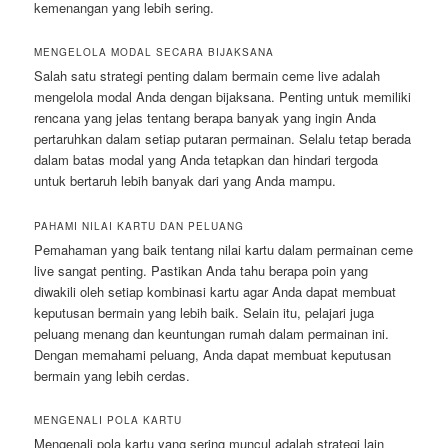
kemenangan yang lebih sering.
MENGELOLA MODAL SECARA BIJAKSANA
Salah satu strategi penting dalam bermain ceme live adalah
mengelola modal Anda dengan bijaksana. Penting untuk memiliki
rencana yang jelas tentang berapa banyak yang ingin Anda
pertaruhkan dalam setiap putaran permainan. Selalu tetap berada
dalam batas modal yang Anda tetapkan dan hindari tergoda
untuk bertaruh lebih banyak dari yang Anda mampu.
PAHAMI NILAI KARTU DAN PELUANG
Pemahaman yang baik tentang nilai kartu dalam permainan ceme
live sangat penting. Pastikan Anda tahu berapa poin yang
diwakili oleh setiap kombinasi kartu agar Anda dapat membuat
keputusan bermain yang lebih baik. Selain itu, pelajari juga
peluang menang dan keuntungan rumah dalam permainan ini.
Dengan memahami peluang, Anda dapat membuat keputusan
bermain yang lebih cerdas.
MENGENALI POLA KARTU
Mengenali pola kartu yang sering muncul adalah strategi lain