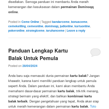
disediakan. Semoga panduan ini membantu Anda meraih
kemenangan dan kesuksesan dalam
permainan Dominoqq
online
.
Posted in
Ceme Online
|
Tagged
bandarceme
,
bonusceme
,
cemekeliling
,
cemeonline
,
dominoqq
,
judionline
,
kartuonline
,
pokeronline
,
strategiceme
,
taruhanceme
|
Leave a reply
Panduan Lengkap Kartu
Balak Untuk Pemula
Posted on
28/04/2024
Anda baru saja memasuki dunia permainan
kartu balak
? Jangan
khawatir, karena kami memiliki panduan lengkap untuk pemula
seperti Anda. Dalam panduan ini, kami akan membantu Anda
memahami dasar-dasar permainan
kartu balak
, trik-trik menang,
strategi bermain yang efektif, dan bahkan
kombinasi kartu
balak terbaik
. Dengan pengetahuan yang tepat, Anda akan siap
untuk meraih kemenangan dalam permainan
kartu balak
.
Toto