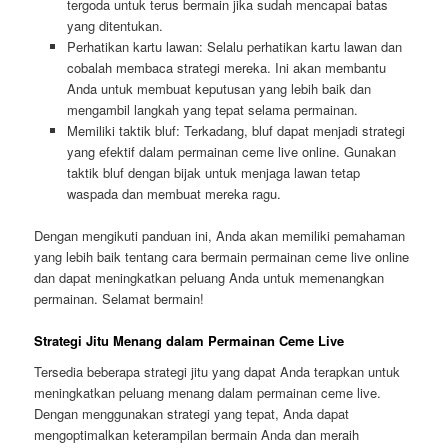
tergoda untuk terus bermain jika sudah mencapai batas
yang ditentukan.
Perhatikan kartu lawan: Selalu perhatikan kartu lawan dan
cobalah membaca strategi mereka. Ini akan membantu
Anda untuk membuat keputusan yang lebih baik dan
mengambil langkah yang tepat selama permainan.
Memiliki taktik bluf: Terkadang, bluf dapat menjadi strategi
yang efektif dalam permainan ceme live online. Gunakan
taktik bluf dengan bijak untuk menjaga lawan tetap
waspada dan membuat mereka ragu.
Dengan mengikuti panduan ini, Anda akan memiliki pemahaman
yang lebih baik tentang cara bermain permainan ceme live online
dan dapat meningkatkan peluang Anda untuk memenangkan
permainan. Selamat bermain!
Strategi Jitu Menang dalam Permainan Ceme Live
Tersedia beberapa strategi jitu yang dapat Anda terapkan untuk
meningkatkan peluang menang dalam permainan ceme live.
Dengan menggunakan strategi yang tepat, Anda dapat
mengoptimalkan keterampilan bermain Anda dan meraih