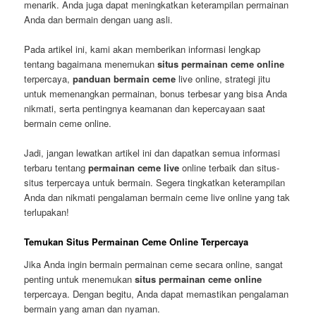
menarik. Anda juga dapat meningkatkan keterampilan permainan
Anda dan bermain dengan uang asli.
Pada artikel ini, kami akan memberikan informasi lengkap
tentang bagaimana menemukan
situs permainan ceme online
terpercaya,
panduan bermain ceme
live online, strategi jitu
untuk memenangkan permainan, bonus terbesar yang bisa Anda
nikmati, serta pentingnya keamanan dan kepercayaan saat
bermain ceme online.
Jadi, jangan lewatkan artikel ini dan dapatkan semua informasi
terbaru tentang
permainan ceme live
online terbaik dan situs-
situs terpercaya untuk bermain. Segera tingkatkan keterampilan
Anda dan nikmati pengalaman bermain ceme live online yang tak
terlupakan!
Temukan Situs Permainan Ceme Online Terpercaya
Jika Anda ingin bermain permainan ceme secara online, sangat
penting untuk menemukan
situs permainan ceme online
terpercaya. Dengan begitu, Anda dapat memastikan pengalaman
bermain yang aman dan nyaman.