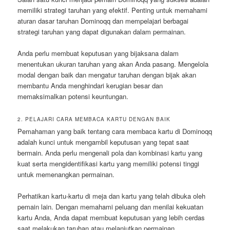
memiliki strategi taruhan yang efektif. Penting untuk memahami
aturan dasar taruhan Dominoqq dan mempelajari berbagai
strategi taruhan yang dapat digunakan dalam permainan.
Anda perlu membuat keputusan yang bijaksana dalam
menentukan ukuran taruhan yang akan Anda pasang. Mengelola
modal dengan baik dan mengatur taruhan dengan bijak akan
membantu Anda menghindari kerugian besar dan
memaksimalkan potensi keuntungan.
2. PELAJARI CARA MEMBACA KARTU DENGAN BAIK
Pemahaman yang baik tentang cara membaca kartu di Dominoqq
adalah kunci untuk mengambil keputusan yang tepat saat
bermain. Anda perlu mengenali pola dan kombinasi kartu yang
kuat serta mengidentifikasi kartu yang memiliki potensi tinggi
untuk memenangkan permainan.
Perhatikan kartu-kartu di meja dan kartu yang telah dibuka oleh
pemain lain. Dengan memahami peluang dan menilai kekuatan
kartu Anda, Anda dapat membuat keputusan yang lebih cerdas
saat melakukan taruhan atau melanjutkan permainan.