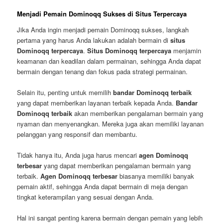
Menjadi Pemain Dominoqq Sukses di Situs Terpercaya
Jika Anda ingin menjadi pemain Dominoqq sukses, langkah
pertama yang harus Anda lakukan adalah bermain di
situs
Dominoqq terpercaya
.
Situs Dominoqq terpercaya
menjamin
keamanan dan keadilan dalam permainan, sehingga Anda dapat
bermain dengan tenang dan fokus pada strategi permainan.
Selain itu, penting untuk memilih
bandar Dominoqq terbaik
yang dapat memberikan layanan terbaik kepada Anda.
Bandar
Dominoqq terbaik
akan memberikan pengalaman bermain yang
nyaman dan menyenangkan. Mereka juga akan memiliki layanan
pelanggan yang responsif dan membantu.
Tidak hanya itu, Anda juga harus mencari
agen Dominoqq
terbesar
yang dapat memberikan pengalaman bermain yang
terbaik.
Agen Dominoqq terbesar
biasanya memiliki banyak
pemain aktif, sehingga Anda dapat bermain di meja dengan
tingkat keterampilan yang sesuai dengan Anda.
Hal ini sangat penting karena bermain dengan pemain yang lebih