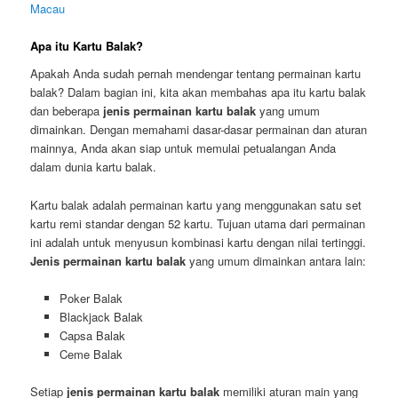
Macau
Apa itu Kartu Balak?
Apakah Anda sudah pernah mendengar tentang permainan kartu
balak? Dalam bagian ini, kita akan membahas apa itu kartu balak
dan beberapa
jenis permainan kartu balak
yang umum
dimainkan. Dengan memahami dasar-dasar permainan dan aturan
mainnya, Anda akan siap untuk memulai petualangan Anda
dalam dunia kartu balak.
Kartu balak adalah permainan kartu yang menggunakan satu set
kartu remi standar dengan 52 kartu. Tujuan utama dari permainan
ini adalah untuk menyusun kombinasi kartu dengan nilai tertinggi.
Jenis permainan kartu balak
yang umum dimainkan antara lain:
Poker Balak
Blackjack Balak
Capsa Balak
Ceme Balak
Setiap
jenis permainan kartu balak
memiliki aturan main yang