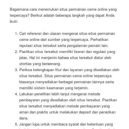
Bagaimana cara menemukan situs permainan ceme online yang
terpercaya? Berikut adalah beberapa langkah yang dapat Anda
ikuti:
Cari referensi dan ulasan mengenai situs-situs permainan
ceme online dari sumber yang terpercaya. Perhatikan
reputasi situs tersebut serta pengalaman pemain lain.
Pastikan situs tersebut memiliki lisensi dan regulasi yang
jelas. Hal ini menjamin bahwa situs tersebut diatur oleh
otoritas yang berwenang.
Periksa kelengkapan fitur dan layanan yang disediakan oleh
situs tersebut. Situs permainan ceme online terpercaya
biasanya menyediakan berbagai permainan lainnya serta
memiliki sistem keamanan yang terjamin.
Lakukan penelitian lebih lanjut mengenai metode
pembayaran yang disediakan oleh situs tersebut. Pastikan
situs tersebut menyediakan metode pembayaran yang
aman dan praktis untuk melakukan deposit dan penarikan
dana.
Jangan lupa untuk membaca syarat dan ketentuan yang