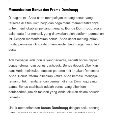
Memanfaatkan Bonus dan Promo Dominoqq
Di bagian ini, Anda akan mempelajari tentang bonus yang
tersedia di situs Dominoqq dan bagaimana memanfaatkannya
untuk meningkatkan peluang menang.
Bonus Dominoqq
adalah
salah satu fitur menarik yang ditawarkan oleh platform permainan
ini. Dengan memanfaatkan bonus, Anda dapat meningkatkan
modal permainan Anda dan memperoleh keuntungan yang lebih
besar.
Ada berbagai jenis bonus yang tersedia, seperti bonus deposit,
bonus referral, dan bonus cashback. Bonus deposit diberikan
saat Anda melakukan deposit pertama kali ke akun Dominoqq
Anda. Bonus referral diberikan ketika Anda berhasil mengajak
teman untuk mendaftar dan bermain di situs Dominoqq yang
sama. Bonus cashback adalah bonus yang diberikan
berdasarkan jumlah taruhan yang Anda lakukan dalam periode
tertentu.
Untuk memanfaatkan
bonus Dominoqq
dengan baik, penting
untuk membaca dan memahami syarat dan ketentuan yang