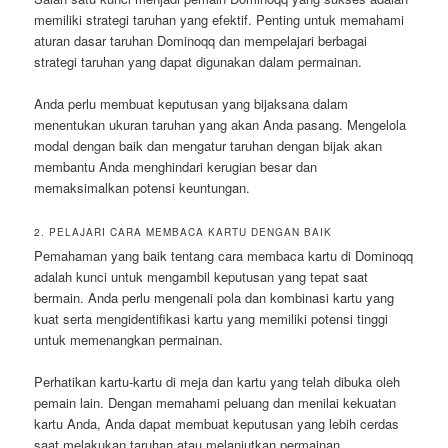
memiliki strategi taruhan yang efektif. Penting untuk memahami
aturan dasar taruhan Dominoqq dan mempelajari berbagai
strategi taruhan yang dapat digunakan dalam permainan.
Anda perlu membuat keputusan yang bijaksana dalam
menentukan ukuran taruhan yang akan Anda pasang. Mengelola
modal dengan baik dan mengatur taruhan dengan bijak akan
membantu Anda menghindari kerugian besar dan
memaksimalkan potensi keuntungan.
2. PELAJARI CARA MEMBACA KARTU DENGAN BAIK
Pemahaman yang baik tentang cara membaca kartu di Dominoqq
adalah kunci untuk mengambil keputusan yang tepat saat
bermain. Anda perlu mengenali pola dan kombinasi kartu yang
kuat serta mengidentifikasi kartu yang memiliki potensi tinggi
untuk memenangkan permainan.
Perhatikan kartu-kartu di meja dan kartu yang telah dibuka oleh
pemain lain. Dengan memahami peluang dan menilai kekuatan
kartu Anda, Anda dapat membuat keputusan yang lebih cerdas
saat melakukan taruhan atau melanjutkan permainan.