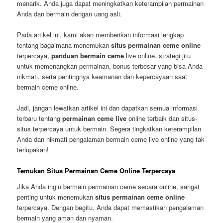
menarik. Anda juga dapat meningkatkan keterampilan permainan
Anda dan bermain dengan uang asli.
Pada artikel ini, kami akan memberikan informasi lengkap
tentang bagaimana menemukan
situs permainan ceme online
terpercaya,
panduan bermain ceme
live online, strategi jitu
untuk memenangkan permainan, bonus terbesar yang bisa Anda
nikmati, serta pentingnya keamanan dan kepercayaan saat
bermain ceme online.
Jadi, jangan lewatkan artikel ini dan dapatkan semua informasi
terbaru tentang
permainan ceme live
online terbaik dan situs-
situs terpercaya untuk bermain. Segera tingkatkan keterampilan
Anda dan nikmati pengalaman bermain ceme live online yang tak
terlupakan!
Temukan Situs Permainan Ceme Online Terpercaya
Jika Anda ingin bermain permainan ceme secara online, sangat
penting untuk menemukan
situs permainan ceme online
terpercaya. Dengan begitu, Anda dapat memastikan pengalaman
bermain yang aman dan nyaman.