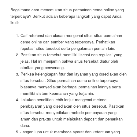
Bagaimana cara menemukan situs permainan ceme online yang
terpercaya? Berikut adalah beberapa langkah yang dapat Anda
ikuti:
Cari referensi dan ulasan mengenai situs-situs permainan
ceme online dari sumber yang terpercaya. Perhatikan
reputasi situs tersebut serta pengalaman pemain lain.
Pastikan situs tersebut memiliki lisensi dan regulasi yang
jelas. Hal ini menjamin bahwa situs tersebut diatur oleh
otoritas yang berwenang.
Periksa kelengkapan fitur dan layanan yang disediakan oleh
situs tersebut. Situs permainan ceme online terpercaya
biasanya menyediakan berbagai permainan lainnya serta
memiliki sistem keamanan yang terjamin.
Lakukan penelitian lebih lanjut mengenai metode
pembayaran yang disediakan oleh situs tersebut. Pastikan
situs tersebut menyediakan metode pembayaran yang
aman dan praktis untuk melakukan deposit dan penarikan
dana.
Jangan lupa untuk membaca syarat dan ketentuan yang