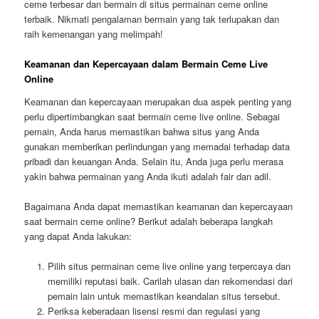
ceme terbesar dan bermain di situs permainan ceme online
terbaik. Nikmati pengalaman bermain yang tak terlupakan dan
raih kemenangan yang melimpah!
Keamanan dan Kepercayaan dalam Bermain Ceme Live
Online
Keamanan dan kepercayaan merupakan dua aspek penting yang
perlu dipertimbangkan saat bermain ceme live online. Sebagai
pemain, Anda harus memastikan bahwa situs yang Anda
gunakan memberikan perlindungan yang memadai terhadap data
pribadi dan keuangan Anda. Selain itu, Anda juga perlu merasa
yakin bahwa permainan yang Anda ikuti adalah fair dan adil.
Bagaimana Anda dapat memastikan keamanan dan kepercayaan
saat bermain ceme online? Berikut adalah beberapa langkah
yang dapat Anda lakukan:
Pilih situs permainan ceme live online yang terpercaya dan
memiliki reputasi baik. Carilah ulasan dan rekomendasi dari
pemain lain untuk memastikan keandalan situs tersebut.
Periksa keberadaan lisensi resmi dan regulasi yang