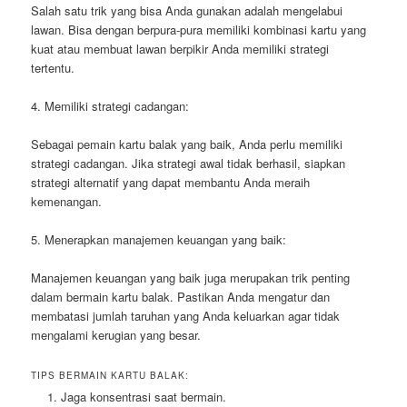
Salah satu trik yang bisa Anda gunakan adalah mengelabui
lawan. Bisa dengan berpura-pura memiliki kombinasi kartu yang
kuat atau membuat lawan berpikir Anda memiliki strategi
tertentu.
4. Memiliki strategi cadangan:
Sebagai pemain kartu balak yang baik, Anda perlu memiliki
strategi cadangan. Jika strategi awal tidak berhasil, siapkan
strategi alternatif yang dapat membantu Anda meraih
kemenangan.
5. Menerapkan manajemen keuangan yang baik:
Manajemen keuangan yang baik juga merupakan trik penting
dalam bermain kartu balak. Pastikan Anda mengatur dan
membatasi jumlah taruhan yang Anda keluarkan agar tidak
mengalami kerugian yang besar.
TIPS BERMAIN KARTU BALAK:
Jaga konsentrasi saat bermain.