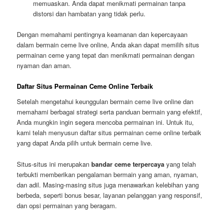
memuaskan. Anda dapat menikmati permainan tanpa
distorsi dan hambatan yang tidak perlu.
Dengan memahami pentingnya keamanan dan kepercayaan
dalam bermain ceme live online, Anda akan dapat memilih situs
permainan ceme yang tepat dan menikmati permainan dengan
nyaman dan aman.
Daftar Situs Permainan Ceme Online Terbaik
Setelah mengetahui keunggulan bermain ceme live online dan
memahami berbagai strategi serta panduan bermain yang efektif,
Anda mungkin ingin segera mencoba permainan ini. Untuk itu,
kami telah menyusun daftar situs permainan ceme online terbaik
yang dapat Anda pilih untuk bermain ceme live.
Situs-situs ini merupakan
bandar ceme terpercaya
yang telah
terbukti memberikan pengalaman bermain yang aman, nyaman,
dan adil. Masing-masing situs juga menawarkan kelebihan yang
berbeda, seperti bonus besar, layanan pelanggan yang responsif,
dan opsi permainan yang beragam.