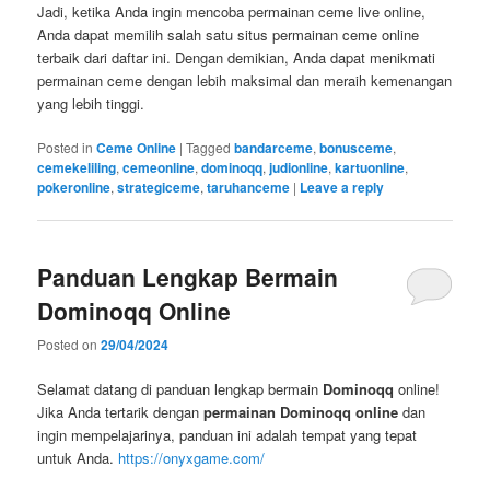
Jadi, ketika Anda ingin mencoba permainan ceme live online,
Anda dapat memilih salah satu situs permainan ceme online
terbaik dari daftar ini. Dengan demikian, Anda dapat menikmati
permainan ceme dengan lebih maksimal dan meraih kemenangan
yang lebih tinggi.
Posted in
Ceme Online
|
Tagged
bandarceme
,
bonusceme
,
cemekeliling
,
cemeonline
,
dominoqq
,
judionline
,
kartuonline
,
pokeronline
,
strategiceme
,
taruhanceme
|
Leave a reply
Panduan Lengkap Bermain
Dominoqq Online
Posted on
29/04/2024
Selamat datang di panduan lengkap bermain
Dominoqq
online!
Jika Anda tertarik dengan
permainan Dominoqq online
dan
ingin mempelajarinya, panduan ini adalah tempat yang tepat
untuk Anda.
https://onyxgame.com/