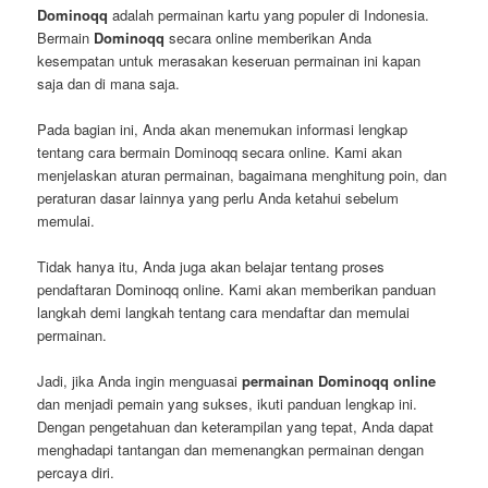
Dominoqq
adalah permainan kartu yang populer di Indonesia.
Bermain
Dominoqq
secara online memberikan Anda
kesempatan untuk merasakan keseruan permainan ini kapan
saja dan di mana saja.
Pada bagian ini, Anda akan menemukan informasi lengkap
tentang cara bermain Dominoqq secara online. Kami akan
menjelaskan aturan permainan, bagaimana menghitung poin, dan
peraturan dasar lainnya yang perlu Anda ketahui sebelum
memulai.
Tidak hanya itu, Anda juga akan belajar tentang proses
pendaftaran Dominoqq online. Kami akan memberikan panduan
langkah demi langkah tentang cara mendaftar dan memulai
permainan.
Jadi, jika Anda ingin menguasai
permainan Dominoqq online
dan menjadi pemain yang sukses, ikuti panduan lengkap ini.
Dengan pengetahuan dan keterampilan yang tepat, Anda dapat
menghadapi tantangan dan memenangkan permainan dengan
percaya diri.