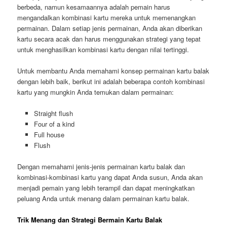
berbeda, namun kesamaannya adalah pemain harus
mengandalkan kombinasi kartu mereka untuk memenangkan
permainan. Dalam setiap jenis permainan, Anda akan diberikan
kartu secara acak dan harus menggunakan strategi yang tepat
untuk menghasilkan kombinasi kartu dengan nilai tertinggi.
Untuk membantu Anda memahami konsep permainan kartu balak
dengan lebih baik, berikut ini adalah beberapa contoh kombinasi
kartu yang mungkin Anda temukan dalam permainan:
Straight flush
Four of a kind
Full house
Flush
Dengan memahami jenis-jenis permainan kartu balak dan
kombinasi-kombinasi kartu yang dapat Anda susun, Anda akan
menjadi pemain yang lebih terampil dan dapat meningkatkan
peluang Anda untuk menang dalam permainan kartu balak.
Trik Menang dan Strategi Bermain Kartu Balak