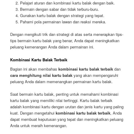
Pelajari aturan dan kombinasi kartu balak dengan baik.
Bermain dengan sabar dan tidak terburu-buru.
Gunakan kartu balak dengan strategi yang tepat.
Pahami pola permainan lawan dan reaksi mereka.
Dengan mengikuti trik dan strategi di atas serta menerapkan tips-
tips bermain kartu balak yang benar, Anda dapat meningkatkan
peluang kemenangan Anda dalam permainan ini.
Kombinasi Kartu Balak Terbaik
Bagian ini akan membahas
kombinasi kartu balak terbaik
dan
cara menghitung nilai kartu balak
yang akan mempengaruhi
peluang Anda dalam memenangkan permainan kartu balak.
Saat bermain kartu balak, penting untuk memahami kombinasi
kartu balak yang memiliki nilai tertinggi. Kartu balak terbaik
adalah kombinasi kartu dengan urutan dan jenis kartu yang paling
kuat. Dengan mengetahui
kombinasi kartu balak terbaik
, Anda
dapat membuat keputusan yang tepat dan meningkatkan peluang
Anda untuk meraih kemenangan.