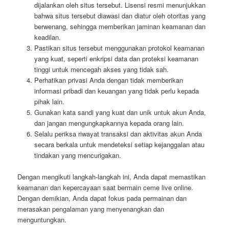
dijalankan oleh situs tersebut. Lisensi resmi menunjukkan
bahwa situs tersebut diawasi dan diatur oleh otoritas yang
berwenang, sehingga memberikan jaminan keamanan dan
keadilan.
Pastikan situs tersebut menggunakan protokol keamanan
yang kuat, seperti enkripsi data dan proteksi keamanan
tinggi untuk mencegah akses yang tidak sah.
Perhatikan privasi Anda dengan tidak memberikan
informasi pribadi dan keuangan yang tidak perlu kepada
pihak lain.
Gunakan kata sandi yang kuat dan unik untuk akun Anda,
dan jangan mengungkapkannya kepada orang lain.
Selalu periksa riwayat transaksi dan aktivitas akun Anda
secara berkala untuk mendeteksi setiap kejanggalan atau
tindakan yang mencurigakan.
Dengan mengikuti langkah-langkah ini, Anda dapat memastikan
keamanan dan kepercayaan saat bermain ceme live online.
Dengan demikian, Anda dapat fokus pada permainan dan
merasakan pengalaman yang menyenangkan dan
menguntungkan.