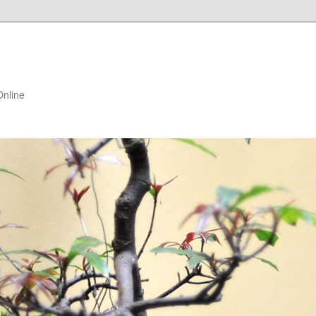
Online