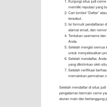
Kunjungi situs judi ceme 
memiliki reputasi yang b
Cari tombol “Daftar” atau
tersebut.
Isi formulir pendaftaran 
alamat email, dan nomor 
Tentukan username dan 
Anda.
Setelah mengisi semua in
untuk menyelesaikan pro
Setelah mendaftar, Anda 
yang dikirimkan oleh situ
Setelah verifikasi berha
memainkan permainan c
Setelah mendaftar di situs ju
pengalaman bermain ceme yan
aturan main dan bertanggung j