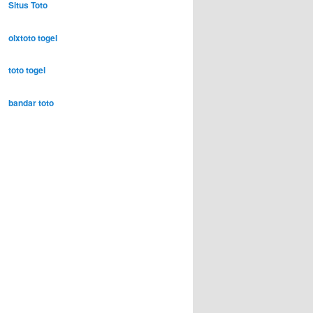
Situs Toto
olxtoto togel
toto togel
bandar toto