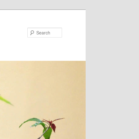
Search