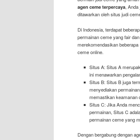
agen ceme terpercaya
, Anda 
ditawarkan oleh situs judi ceme
Di Indonesia, terdapat bebera
permainan ceme yang fair dan t
merekomendasikan beberapa si
ceme online.
Situs A: Situs A merupa
ini menawarkan pengala
Situs B: Situs B juga t
menyediakan permainan 
memastikan keamanan da
Situs C: Jika Anda menc
permainan, Situs C adal
permainan ceme yang m
Dengan bergabung dengan ag