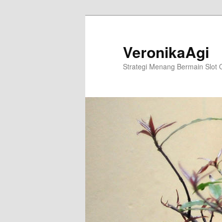
Skip
Skip
to
to
primary
secondary
VeronikaAgi
content
content
Strategi Menang Bermain Slot 