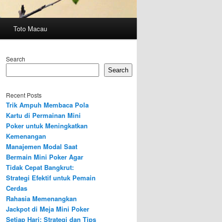
Toto Macau
Search
Search
Recent Posts
Trik Ampuh Membaca Pola
Kartu di Permainan Mini
Poker untuk Meningkatkan
Kemenangan
Manajemen Modal Saat
Bermain Mini Poker Agar
Tidak Cepat Bangkrut:
Strategi Efektif untuk Pemain
Cerdas
Rahasia Memenangkan
Jackpot di Meja Mini Poker
Setiap Hari: Strategi dan Tips