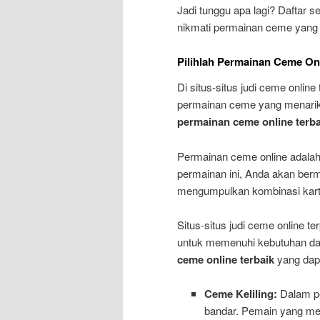
Jadi tunggu apa lagi? Daftar s
nikmati permainan ceme yang
Pilihlah Permainan Ceme Onl
Di situs-situs judi ceme onli
permainan ceme yang menarik.
permainan ceme online terba
Permainan ceme online adalah 
permainan ini, Anda akan ber
mengumpulkan kombinasi kartu
Situs-situs judi ceme online 
untuk memenuhi kebutuhan dan
ceme online terbaik
yang dapa
Ceme Keliling:
Dalam pe
bandar. Pemain yang me