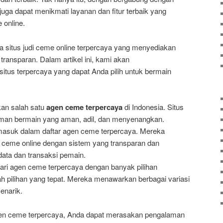
juga dapat menikmati layanan dan fitur terbaik yang
 online.
pa situs judi ceme online terpercaya yang menyediakan
ransparan. Dalam artikel ini, kami akan
tus terpercaya yang dapat Anda pilih untuk bermain
kan salah satu
agen ceme terpercaya
di Indonesia. Situs
man bermain yang aman, adil, dan menyenangkan.
ermasuk dalam daftar agen ceme terpercaya. Mereka
ceme online dengan sistem yang transparan dan
ta dan transaksi pemain.
ari agen ceme terpercaya dengan banyak pilihan
ah pilihan yang tepat. Mereka menawarkan berbagai variasi
enarik.
en ceme terpercaya, Anda dapat merasakan pengalaman