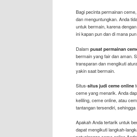
Bagi pecinta permainan ceme, 
dan menguntungkan. Anda tidak
untuk bermain, karena denga
ini kapan pun dan di mana pun
Dalam
pusat permainan cem
bermain yang fair dan aman. 
transparan dan mengikuti atu
yakin saat bermain.
Situs-
situs judi ceme online
t
ceme yang menarik. Anda dapa
keliling, ceme online, atau ce
tantangan tersendiri, sehingg
Apakah Anda tertarik untuk b
dapat mengikuti langkah-langka
petualangan ceme online Anda