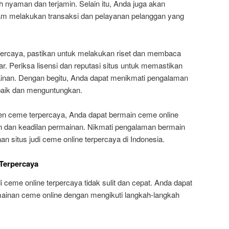
h nyaman dan terjamin. Selain itu, Anda juga akan
 melakukan transaksi dan pelayanan pelanggan yang
ercaya, pastikan untuk melakukan riset dan membaca
. Periksa lisensi dan reputasi situs untuk memastikan
inan. Dengan begitu, Anda dapat menikmati pengalaman
baik dan menguntungkan.
n ceme terpercaya, Anda dapat bermain ceme online
 dan keadilan permainan. Nikmati pengalaman bermain
an situs judi ceme online terpercaya di Indonesia.
 Terpercaya
di ceme online terpercaya tidak sulit dan cepat. Anda dapat
ainan ceme online dengan mengikuti langkah-langkah