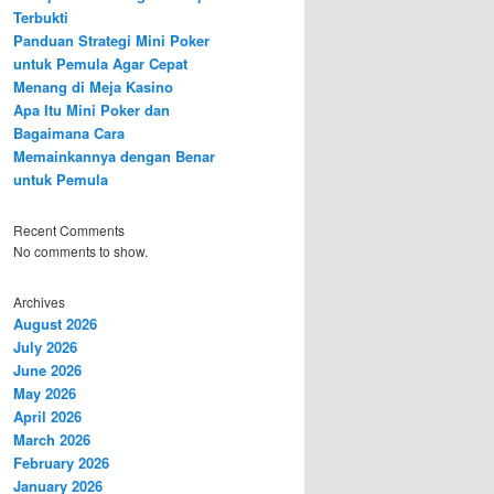
Terbukti
Panduan Strategi Mini Poker
untuk Pemula Agar Cepat
Menang di Meja Kasino
Apa Itu Mini Poker dan
Bagaimana Cara
Memainkannya dengan Benar
untuk Pemula
Recent Comments
No comments to show.
Archives
August 2026
July 2026
June 2026
May 2026
April 2026
March 2026
February 2026
January 2026