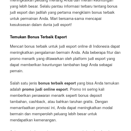
yang lebih besar. Selalu pantau informasi terbaru tentang bonus
judi esport dan jadilah yang pertama mengklaim bonus terbaik
untuk permainan Anda. Mari bersama-sama mencapai
kesuksesan dalam dunia judi esport!
Temukan Bonus Terbaik Esport
Mencari bonus terbaik untuk judi esport online di Indonesia dapat
meningkatkan pengalaman bermain Anda. Ada beberapa fitur dan
promo menarik yang ditawarkan oleh platform judi esport yang
dapat memberikan keuntungan tambahan bagi Anda sebagai
pemain.
Salah satu jenis
bonus terbaik esport
yang bisa Anda temukan
adalah
promo judi online esport
. Promo ini sering kali
memberikan penawaran menarik seperti bonus deposit
tambahan, cashback, atau bahkan taruhan gratis. Dengan
memanfaatkan promosi ini, Anda dapat meningkatkan modal
bermain dan memperoleh peluang lebih besar untuk
mendapatkan kemenangan.