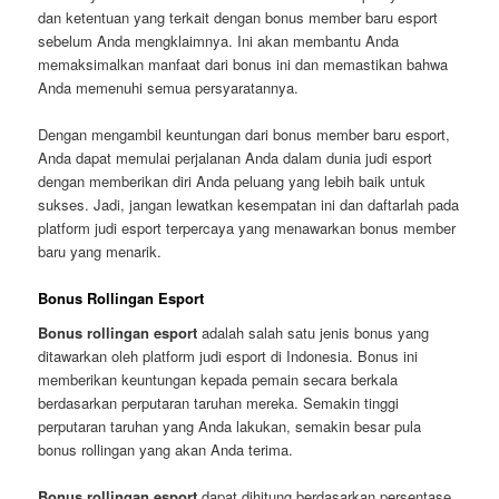
dan ketentuan yang terkait dengan bonus member baru esport
sebelum Anda mengklaimnya. Ini akan membantu Anda
memaksimalkan manfaat dari bonus ini dan memastikan bahwa
Anda memenuhi semua persyaratannya.
Dengan mengambil keuntungan dari bonus member baru esport,
Anda dapat memulai perjalanan Anda dalam dunia judi esport
dengan memberikan diri Anda peluang yang lebih baik untuk
sukses. Jadi, jangan lewatkan kesempatan ini dan daftarlah pada
platform judi esport terpercaya yang menawarkan bonus member
baru yang menarik.
Bonus Rollingan Esport
Bonus rollingan esport
adalah salah satu jenis bonus yang
ditawarkan oleh platform judi esport di Indonesia. Bonus ini
memberikan keuntungan kepada pemain secara berkala
berdasarkan perputaran taruhan mereka. Semakin tinggi
perputaran taruhan yang Anda lakukan, semakin besar pula
bonus rollingan yang akan Anda terima.
Bonus rollingan esport
dapat dihitung berdasarkan persentase