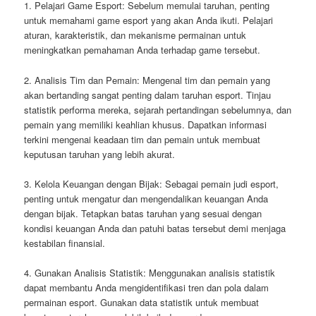
1. Pelajari Game Esport: Sebelum memulai taruhan, penting
untuk memahami game esport yang akan Anda ikuti. Pelajari
aturan, karakteristik, dan mekanisme permainan untuk
meningkatkan pemahaman Anda terhadap game tersebut.
2. Analisis Tim dan Pemain: Mengenal tim dan pemain yang
akan bertanding sangat penting dalam taruhan esport. Tinjau
statistik performa mereka, sejarah pertandingan sebelumnya, dan
pemain yang memiliki keahlian khusus. Dapatkan informasi
terkini mengenai keadaan tim dan pemain untuk membuat
keputusan taruhan yang lebih akurat.
3. Kelola Keuangan dengan Bijak: Sebagai pemain judi esport,
penting untuk mengatur dan mengendalikan keuangan Anda
dengan bijak. Tetapkan batas taruhan yang sesuai dengan
kondisi keuangan Anda dan patuhi batas tersebut demi menjaga
kestabilan finansial.
4. Gunakan Analisis Statistik: Menggunakan analisis statistik
dapat membantu Anda mengidentifikasi tren dan pola dalam
permainan esport. Gunakan data statistik untuk membuat