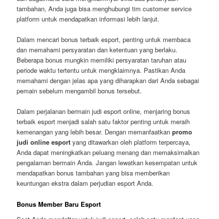
tambahan, Anda juga bisa menghubungi tim customer service
platform untuk mendapatkan informasi lebih lanjut.
Dalam mencari bonus terbaik esport, penting untuk membaca
dan memahami persyaratan dan ketentuan yang berlaku.
Beberapa bonus mungkin memiliki persyaratan taruhan atau
periode waktu tertentu untuk mengklaimnya. Pastikan Anda
memahami dengan jelas apa yang diharapkan dari Anda sebagai
pemain sebelum mengambil bonus tersebut.
Dalam perjalanan bermain judi esport online, menjaring bonus
terbaik esport menjadi salah satu faktor penting untuk meraih
kemenangan yang lebih besar. Dengan memanfaatkan
promo
judi online esport
yang ditawarkan oleh platform terpercaya,
Anda dapat meningkatkan peluang menang dan memaksimalkan
pengalaman bermain Anda. Jangan lewatkan kesempatan untuk
mendapatkan bonus tambahan yang bisa memberikan
keuntungan ekstra dalam perjudian esport Anda.
Bonus Member Baru Esport