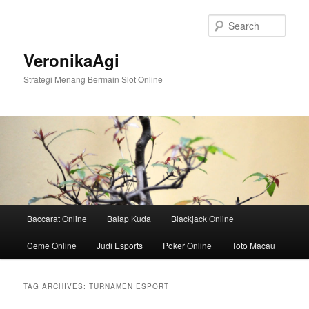
Skip
Skip
to
to
Sear
primary
secondary
content
content
VeronikaAgi
Strategi Menang Bermain Slot Online
Main
Baccarat Online
Balap Kuda
Blackjack Online
menu
Ceme Online
Judi Esports
Poker Online
Toto Macau
TAG ARCHIVES:
TURNAMEN ESPORT