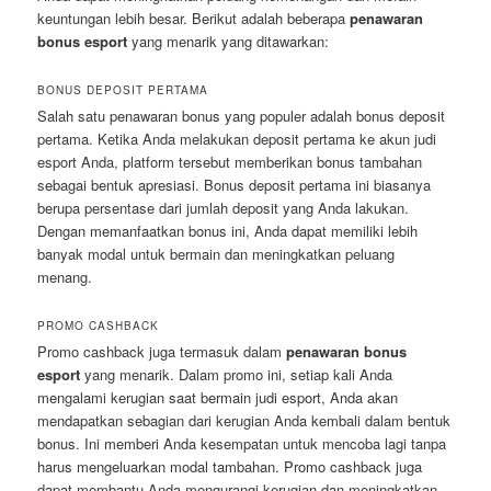
keuntungan lebih besar. Berikut adalah beberapa
penawaran
bonus esport
yang menarik yang ditawarkan:
BONUS DEPOSIT PERTAMA
Salah satu penawaran bonus yang populer adalah bonus deposit
pertama. Ketika Anda melakukan deposit pertama ke akun judi
esport Anda, platform tersebut memberikan bonus tambahan
sebagai bentuk apresiasi. Bonus deposit pertama ini biasanya
berupa persentase dari jumlah deposit yang Anda lakukan.
Dengan memanfaatkan bonus ini, Anda dapat memiliki lebih
banyak modal untuk bermain dan meningkatkan peluang
menang.
PROMO CASHBACK
Promo cashback juga termasuk dalam
penawaran bonus
esport
yang menarik. Dalam promo ini, setiap kali Anda
mengalami kerugian saat bermain judi esport, Anda akan
mendapatkan sebagian dari kerugian Anda kembali dalam bentuk
bonus. Ini memberi Anda kesempatan untuk mencoba lagi tanpa
harus mengeluarkan modal tambahan. Promo cashback juga
dapat membantu Anda mengurangi kerugian dan meningkatkan