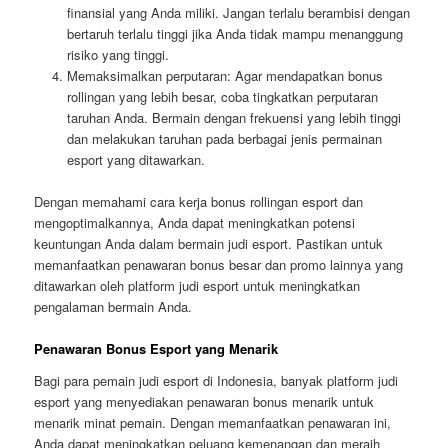
finansial yang Anda miliki. Jangan terlalu berambisi dengan
bertaruh terlalu tinggi jika Anda tidak mampu menanggung
risiko yang tinggi.
Memaksimalkan perputaran: Agar mendapatkan bonus
rollingan yang lebih besar, coba tingkatkan perputaran
taruhan Anda. Bermain dengan frekuensi yang lebih tinggi
dan melakukan taruhan pada berbagai jenis permainan
esport yang ditawarkan.
Dengan memahami cara kerja bonus rollingan esport dan
mengoptimalkannya, Anda dapat meningkatkan potensi
keuntungan Anda dalam bermain judi esport. Pastikan untuk
memanfaatkan penawaran bonus besar dan promo lainnya yang
ditawarkan oleh platform judi esport untuk meningkatkan
pengalaman bermain Anda.
Penawaran Bonus Esport yang Menarik
Bagi para pemain judi esport di Indonesia, banyak platform judi
esport yang menyediakan penawaran bonus menarik untuk
menarik minat pemain. Dengan memanfaatkan penawaran ini,
Anda dapat meningkatkan peluang kemenangan dan meraih