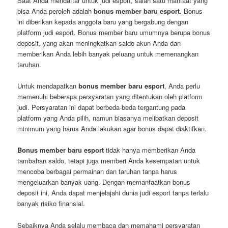
Saat Anda mendaftar untuk judi esport, salah satu manfaat yang
bisa Anda peroleh adalah
bonus member baru esport
. Bonus
ini diberikan kepada anggota baru yang bergabung dengan
platform judi esport. Bonus member baru umumnya berupa bonus
deposit, yang akan meningkatkan saldo akun Anda dan
memberikan Anda lebih banyak peluang untuk memenangkan
taruhan.
Untuk mendapatkan
bonus member baru esport
, Anda perlu
memenuhi beberapa persyaratan yang ditentukan oleh platform
judi. Persyaratan ini dapat berbeda-beda tergantung pada
platform yang Anda pilih, namun biasanya melibatkan deposit
minimum yang harus Anda lakukan agar bonus dapat diaktifkan.
Bonus member baru esport
tidak hanya memberikan Anda
tambahan saldo, tetapi juga memberi Anda kesempatan untuk
mencoba berbagai permainan dan taruhan tanpa harus
mengeluarkan banyak uang. Dengan memanfaatkan bonus
deposit ini, Anda dapat menjelajahi dunia judi esport tanpa terlalu
banyak risiko finansial.
Sebaiknya Anda selalu membaca dan memahami persyaratan