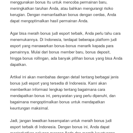
menggunakan bonus itu untuk mencoba permainan baru,
meningkatkan taruhan Anda, atau bahkan mengurangi risiko
kerugian. Dengan memanfaatkan bonus dengan cerdas, Anda
dapat mengoptimalkan hasil permainan Anda.
Agar bisa meraih bonus judi esport terbaik, Anda perlu tahu cara
menemukannya. Di Indonesia, terdapat beberapa platform judi
esport yang menawarkan bonus-bonus menarik kepada para
pemainnya. Mulai dari bonus member baru, bonus deposit,
hingga bonus rollingan, ada banyak pilihan bonus yang bisa Anda
dapatkan.
Artikel ini akan membahas dengan detail tentang berbagai jenis
bonus judi esport yang tersedia di Indonesia. Kami akan
memberikan informasi lengkap tentang bagaimana cara
mendapatkan bonus ini, persyaratan yang perlu dipenuhi, dan
bagaimana mengoptimalkan bonus untuk mendapatkan
keuntungan maksimal.
Jadi, jangan lewatkan kesempatan untuk meraih bonus judi
esport terbaik di Indonesia. Dengan bonus ini, Anda dapat
meningkatkan peluang menang Anda dan meraih keuntungan