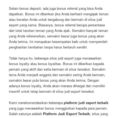
Selain bonus deposit, ada juga bonus referral yang bisa Anda
dapatkan. Bonus ini diberikan jika Anda berhasil mengajak teman
atau kenalan Anda untuk bergabung dan bermain di situs judi
esport yang sama. Biasanya, bonus referral berupa persentase
dari total taruhan teman yang Anda ajak. Semakin banyak teman
yang Anda referensikan, semakin besar juga bonus yang akan
Anda terima. Ini merupakan kesempatan baik untuk memperoleh
penghasilan tambahan tanpa harus bertaruh sendiri.
Tidak hanya itu, beberapa situs judi esport juga menawarkan
bonus loyalty atau bonus loyalitas. Bonus ini diberikan kepada
pemain yang aktif dan setia bermain di situs tersebut. Semakin
lama Anda menjadi anggota dan semakin sering Anda bermain,
semakin besar pula bonus yang akan Anda terima. Dengan
adanya bonus loyalty, Anda akan merasa dihargai dan memiliki
insentif untuk tetap bermain di situs judi esport tersebut.
Kami merekomendasikan beberapa
platform judi esport terbaik
yang juga menawarkan bonus menggiurkan kepada para pemain.
Salah satunya adalah
Platform Judi Esport Terbaik
, situs yang