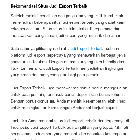
Rekomendasi Situs Judi Esport Terbaik
Setelah melalui penelitian dan pengujian yang teliti, kami telah
menemukan beberapa situs judi esport terbaik yang dapat kami
rekomendasikan. Situs-situs ini telah terbukti terpercaya dan
menawarkan pengalaman judi esport yang menarik dan aman.
Satu-satunya pilihannya adalah
Judi Esport Terbaik
, sebuah
platform judi esport terpercaya yang menawarkan berbagai jenis
game untuk taruhan. Dengan antarmuka yang user-friendly dan
fitur-fitur menarik, Judi Esport Terbaik menyediakan lingkungan
yang aman dan menyenangkan bagi para pemain.
Judi Esport Terbaik juga menawarkan bonus-bonus menggiurkan
untuk para pemain, termasuk bonus deposit dan bonus referral.
Dengan bonus-bonus ini, Anda memiliki kesempatan lebih tinggi
untuk meningkatkan kemenangan Anda saat berjudi esport.
Jadi, jika Anda mencari situs judi esport terbaik dan terpercaya di
Indonesia, Judi Esport Terbaik adalah pilihan yang tepat. Nikmati
pengalaman judi esport yang menarik dan dapatkan kesempatan