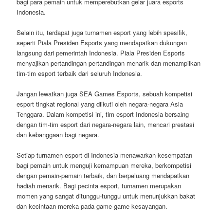
bagi para pemain untuk memperebutkan gelar juara esports
Indonesia.
Selain itu, terdapat juga turnamen esport yang lebih spesifik,
seperti Piala Presiden Esports yang mendapatkan dukungan
langsung dari pemerintah Indonesia. Piala Presiden Esports
menyajikan pertandingan-pertandingan menarik dan menampilkan
tim-tim esport terbaik dari seluruh Indonesia.
Jangan lewatkan juga SEA Games Esports, sebuah kompetisi
esport tingkat regional yang diikuti oleh negara-negara Asia
Tenggara. Dalam kompetisi ini, tim esport Indonesia bersaing
dengan tim-tim esport dari negara-negara lain, mencari prestasi
dan kebanggaan bagi negara.
Setiap turnamen esport di Indonesia menawarkan kesempatan
bagi pemain untuk menguji kemampuan mereka, berkompetisi
dengan pemain-pemain terbaik, dan berpeluang mendapatkan
hadiah menarik. Bagi pecinta esport, turnamen merupakan
momen yang sangat ditunggu-tunggu untuk menunjukkan bakat
dan kecintaan mereka pada game-game kesayangan.