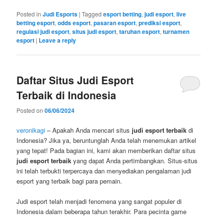
Posted in
Judi Esports
|
Tagged
esport betting
,
judi esport
,
live
betting esport
,
odds esport
,
pasaran esport
,
prediksi esport
,
regulasi judi esport
,
situs judi esport
,
taruhan esport
,
turnamen
esport
|
Leave a reply
Daftar Situs Judi Esport
Terbaik di Indonesia
Posted on
06/06/2024
veronikagi
– Apakah Anda mencari situs
judi esport terbaik
di
Indonesia? Jika ya, beruntunglah Anda telah menemukan artikel
yang tepat! Pada bagian ini, kami akan memberikan daftar situs
judi esport terbaik
yang dapat Anda pertimbangkan. Situs-situs
ini telah terbukti terpercaya dan menyediakan pengalaman judi
esport yang terbaik bagi para pemain.
Judi esport telah menjadi fenomena yang sangat populer di
Indonesia dalam beberapa tahun terakhir. Para pecinta game