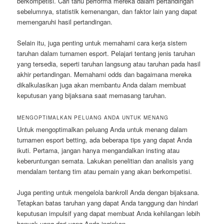
berkompetisi. Cari tahu performa mereka dalam pertandingan
sebelumnya, statistik kemenangan, dan faktor lain yang dapat
memengaruhi hasil pertandingan.
Selain itu, juga penting untuk memahami cara kerja sistem
taruhan dalam turnamen esport. Pelajari tentang jenis taruhan
yang tersedia, seperti taruhan langsung atau taruhan pada hasil
akhir pertandingan. Memahami odds dan bagaimana mereka
dikalkulasikan juga akan membantu Anda dalam membuat
keputusan yang bijaksana saat memasang taruhan.
MENGOPTIMALKAN PELUANG ANDA UNTUK MENANG
Untuk mengoptimalkan peluang Anda untuk menang dalam
turnamen esport betting, ada beberapa tips yang dapat Anda
ikuti. Pertama, jangan hanya mengandalkan insting atau
keberuntungan semata. Lakukan penelitian dan analisis yang
mendalam tentang tim atau pemain yang akan berkompetisi.
Juga penting untuk mengelola bankroll Anda dengan bijaksana.
Tetapkan batas taruhan yang dapat Anda tanggung dan hindari
keputusan impulsif yang dapat membuat Anda kehilangan lebih
banyak uang dari yang Anda inginkan.