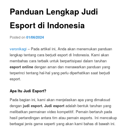
Panduan Lengkap Judi
Esport di Indonesia
Posted on
01/06/2024
veronikagi
– Pada artikel ini, Anda akan menemukan panduan
lengkap tentang cara berjudi esport di Indonesia. Kami akan
membahas cara terbaik untuk berpartisipasi dalam taruhan
esport online
dengan aman dan menawarkan panduan yang
terperinci tentang hal-hal yang perlu diperhatikan saat berjudi
esport.
Apa Itu Judi Esport?
Pada bagian ini, kami akan menjelaskan apa yang dimaksud
dengan
judi esport.
Judi esport
adalah bentuk taruhan yang
melibatkan permainan video kompetitif. Pemain bertaruh pada
hasil pertandingan antara tim atau pemain esports. Ini mencakup
berbagai jenis game seperti yang akan kami bahas di bawah ini.