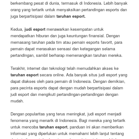
berkembang pesat di dunia, termasuk di Indonesia. Lebih banyak
orang yang tertarik untuk menyaksikan pertandingan esports dan
juga berpartisipasi dalam
taruhan esport.
Kedua,
judi esport
menawarkan kesempatan untuk
mendapatkan hiburan dan juga keuntungan finansial. Dengan
memasang taruhan pada tim atau pemain esports favorit, para
pemain dapat merasakan sensasi dan ketegangan selama
pertandingan, sambil berharap memenangkan taruhan mereka.
Terakhir, internet dan teknologi telah memudahkan akses ke
taruhan esport
secara online. Ada banyak situs judi esport yang
dapat diakses oleh para pemain di Indonesia. Dengan demikian,
para pecinta esports dapat dengan mudah berpartisipasi dalam
judi esport dan mengikuti pertandingan-pertandingan dengan
mudah.
Dengan popularitas yang terus meningkat, judi esport menjadi
fenomena yang menarik di Indonesia. Bagi mereka yang tertarik
untuk mencoba
taruhan esport
, panduan ini akan memberikan
informasi yang diperlukan untuk memahami lebih lanjut tentang