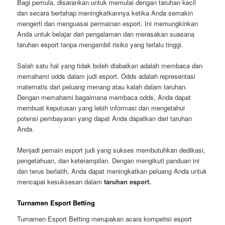
Bagi pemula, disarankan untuk memulai dengan taruhan kecil
dan secara bertahap meningkatkannya ketika Anda semakin
mengerti dan menguasai permainan esport. Ini memungkinkan
Anda untuk belajar dari pengalaman dan merasakan suasana
taruhan esport tanpa mengambil risiko yang terlalu tinggi.
Salah satu hal yang tidak boleh diabaikan adalah membaca dan
memahami odds dalam judi esport. Odds adalah representasi
matematis dari peluang menang atau kalah dalam taruhan.
Dengan memahami bagaimana membaca odds, Anda dapat
membuat keputusan yang lebih informasi dan mengetahui
potensi pembayaran yang dapat Anda dapatkan dari taruhan
Anda.
Menjadi pemain esport judi yang sukses membutuhkan dedikasi,
pengetahuan, dan keterampilan. Dengan mengikuti panduan ini
dan terus berlatih, Anda dapat meningkatkan peluang Anda untuk
mencapai kesuksesan dalam
taruhan esport.
Turnamen Esport Betting
Turnamen Esport Betting merupakan acara kompetisi esport