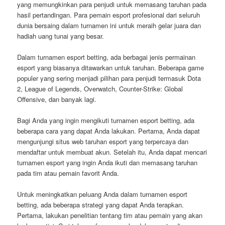
yang memungkinkan para penjudi untuk memasang taruhan pada
hasil pertandingan. Para pemain esport profesional dari seluruh
dunia bersaing dalam turnamen ini untuk meraih gelar juara dan
hadiah uang tunai yang besar.
Dalam turnamen esport betting, ada berbagai jenis permainan
esport yang biasanya ditawarkan untuk taruhan. Beberapa game
populer yang sering menjadi pilihan para penjudi termasuk Dota
2, League of Legends, Overwatch, Counter-Strike: Global
Offensive, dan banyak lagi.
Bagi Anda yang ingin mengikuti turnamen esport betting, ada
beberapa cara yang dapat Anda lakukan. Pertama, Anda dapat
mengunjungi situs web taruhan esport yang terpercaya dan
mendaftar untuk membuat akun. Setelah itu, Anda dapat mencari
turnamen esport yang ingin Anda ikuti dan memasang taruhan
pada tim atau pemain favorit Anda.
Untuk meningkatkan peluang Anda dalam turnamen esport
betting, ada beberapa strategi yang dapat Anda terapkan.
Pertama, lakukan penelitian tentang tim atau pemain yang akan