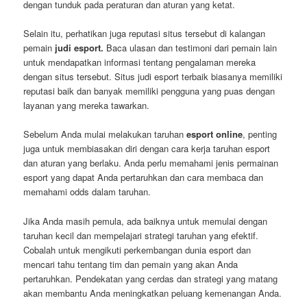
dengan tunduk pada peraturan dan aturan yang ketat.
Selain itu, perhatikan juga reputasi situs tersebut di kalangan
pemain
judi esport.
Baca ulasan dan testimoni dari pemain lain
untuk mendapatkan informasi tentang pengalaman mereka
dengan situs tersebut. Situs judi esport terbaik biasanya memiliki
reputasi baik dan banyak memiliki pengguna yang puas dengan
layanan yang mereka tawarkan.
Sebelum Anda mulai melakukan taruhan
esport online
, penting
juga untuk membiasakan diri dengan cara kerja taruhan esport
dan aturan yang berlaku. Anda perlu memahami jenis permainan
esport yang dapat Anda pertaruhkan dan cara membaca dan
memahami odds dalam taruhan.
Jika Anda masih pemula, ada baiknya untuk memulai dengan
taruhan kecil dan mempelajari strategi taruhan yang efektif.
Cobalah untuk mengikuti perkembangan dunia esport dan
mencari tahu tentang tim dan pemain yang akan Anda
pertaruhkan. Pendekatan yang cerdas dan strategi yang matang
akan membantu Anda meningkatkan peluang kemenangan Anda.