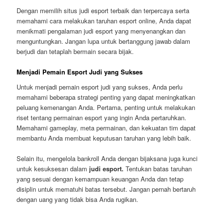
Dengan memilih situs judi esport terbaik dan terpercaya serta
memahami cara melakukan taruhan esport online, Anda dapat
menikmati pengalaman judi esport yang menyenangkan dan
menguntungkan. Jangan lupa untuk bertanggung jawab dalam
berjudi dan tetaplah bermain secara bijak.
Menjadi Pemain Esport Judi yang Sukses
Untuk menjadi pemain esport judi yang sukses, Anda perlu
memahami beberapa strategi penting yang dapat meningkatkan
peluang kemenangan Anda. Pertama, penting untuk melakukan
riset tentang permainan esport yang ingin Anda pertaruhkan.
Memahami gameplay, meta permainan, dan kekuatan tim dapat
membantu Anda membuat keputusan taruhan yang lebih baik.
Selain itu, mengelola bankroll Anda dengan bijaksana juga kunci
untuk kesuksesan dalam
judi esport.
Tentukan batas taruhan
yang sesuai dengan kemampuan keuangan Anda dan tetap
disiplin untuk mematuhi batas tersebut. Jangan pernah bertaruh
dengan uang yang tidak bisa Anda rugikan.