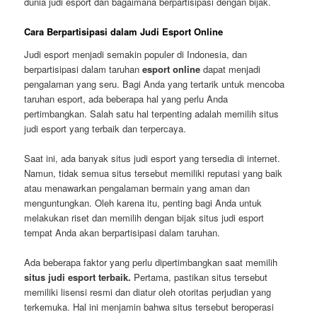
dunia judi esport dan bagaimana berpartisipasi dengan bijak.
Cara Berpartisipasi dalam Judi Esport Online
Judi esport menjadi semakin populer di Indonesia, dan
berpartisipasi dalam taruhan
esport online
dapat menjadi
pengalaman yang seru. Bagi Anda yang tertarik untuk mencoba
taruhan esport, ada beberapa hal yang perlu Anda
pertimbangkan. Salah satu hal terpenting adalah memilih situs
judi esport yang terbaik dan terpercaya.
Saat ini, ada banyak situs judi esport yang tersedia di internet.
Namun, tidak semua situs tersebut memiliki reputasi yang baik
atau menawarkan pengalaman bermain yang aman dan
menguntungkan. Oleh karena itu, penting bagi Anda untuk
melakukan riset dan memilih dengan bijak situs judi esport
tempat Anda akan berpartisipasi dalam taruhan.
Ada beberapa faktor yang perlu dipertimbangkan saat memilih
situs judi esport terbaik.
Pertama, pastikan situs tersebut
memiliki lisensi resmi dan diatur oleh otoritas perjudian yang
terkemuka. Hal ini menjamin bahwa situs tersebut beroperasi