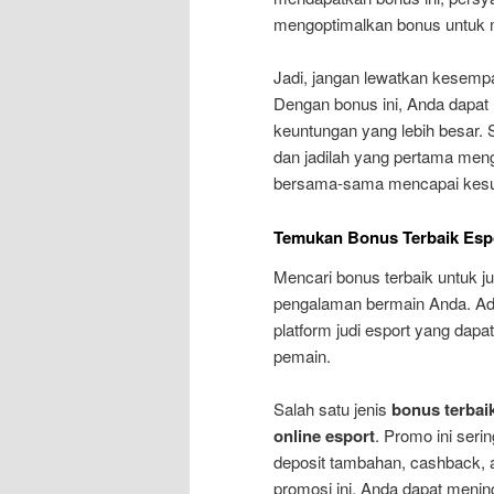
mengoptimalkan bonus untuk 
Jadi, jangan lewatkan kesempat
Dengan bonus ini, Anda dapa
keuntungan yang lebih besar. S
dan jadilah yang pertama men
bersama-sama mencapai kesuk
Temukan Bonus Terbaik Esp
Mencari bonus terbaik untuk ju
pengalaman bermain Anda. Ada
platform judi esport yang da
pemain.
Salah satu jenis
bonus terbai
online esport
. Promo ini ser
deposit tambahan, cashback, 
promosi ini, Anda dapat meni