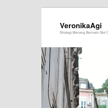
Skip
Skip
to
to
primary
secondary
VeronikaAgi
content
content
Strategi Menang Bermain Slot 