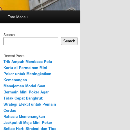
Toto Macau
Search
Search
Recent Posts
Trik Ampuh Membaca Pola
Kartu di Permainan Mini
Poker untuk Meningkatkan
Kemenangan
Manajemen Modal Saat
Bermain Mini Poker Agar
Tidak Cepat Bangkrut:
Strategi Efektif untuk Pemain
Cerdas
Rahasia Memenangkan
Jackpot di Meja Mini Poker
Setiap Hari: Strategi dan Tips