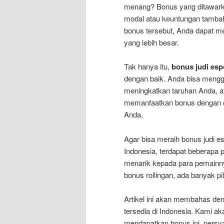
menang? Bonus yang ditawarka
modal atau keuntungan tamba
bonus tersebut, Anda dapat 
yang lebih besar.
Tak hanya itu,
bonus judi esp
dengan baik. Anda bisa mengg
meningkatkan taruhan Anda, a
memanfaatkan bonus dengan c
Anda.
Agar bisa meraih bonus judi e
Indonesia, terdapat beberapa 
menarik kepada para pemainny
bonus rollingan, ada banyak p
Artikel ini akan membahas deng
tersedia di Indonesia. Kami a
mendapatkan bonus ini, persya