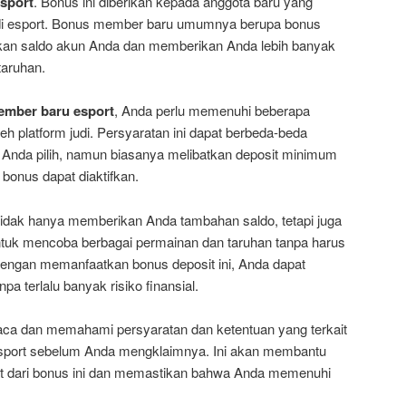
sport
. Bonus ini diberikan kepada anggota baru yang
udi esport. Bonus member baru umumnya berupa bonus
kan saldo akun Anda dan memberikan Anda lebih banyak
aruhan.
mber baru esport
, Anda perlu memenuhi beberapa
eh platform judi. Persyaratan ini dapat berbeda-beda
 Anda pilih, namun biasanya melibatkan deposit minimum
bonus dapat diaktifkan.
idak hanya memberikan Anda tambahan saldo, tetapi juga
uk mencoba berbagai permainan dan taruhan tanpa harus
engan memanfaatkan bonus deposit ini, Anda dapat
npa terlalu banyak risiko finansial.
ca dan memahami persyaratan dan ketentuan yang terkait
port sebelum Anda mengklaimnya. Ini akan membantu
 dari bonus ini dan memastikan bahwa Anda memenuhi