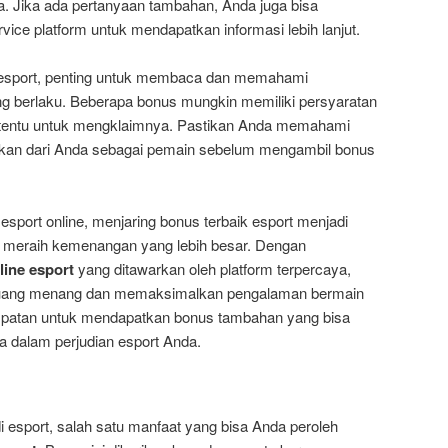
 Jika ada pertanyaan tambahan, Anda juga bisa
ice platform untuk mendapatkan informasi lebih lanjut.
 esport, penting untuk membaca dan memahami
ng berlaku. Beberapa bonus mungkin memiliki persyaratan
ertentu untuk mengklaimnya. Pastikan Anda memahami
pkan dari Anda sebagai pemain sebelum mengambil bonus
esport online, menjaring bonus terbaik esport menjadi
uk meraih kemenangan yang lebih besar. Dengan
line esport
yang ditawarkan oleh platform terpercaya,
luang menang dan memaksimalkan pengalaman bermain
patan untuk mendapatkan bonus tambahan yang bisa
 dalam perjudian esport Anda.
i esport, salah satu manfaat yang bisa Anda peroleh