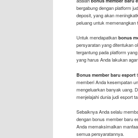
adalah
bonus member baru e
bergabung dengan platform j
deposit, yang akan meningkat
peluang untuk memenangkan t
Untuk mendapatkan
bonus me
persyaratan yang ditentukan ol
tergantung pada platform yang
yang harus Anda lakukan agar 
Bonus member baru esport
t
memberi Anda kesempatan unt
mengeluarkan banyak uang. D
menjelajahi dunia judi esport ta
Sebaiknya Anda selalu memba
dengan bonus member baru es
Anda memaksimalkan manfaat
semua persyaratannya.