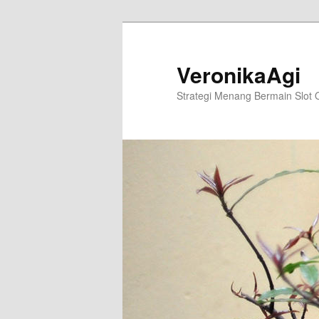
Skip
Skip
to
to
primary
secondary
VeronikaAgi
content
content
Strategi Menang Bermain Slot 