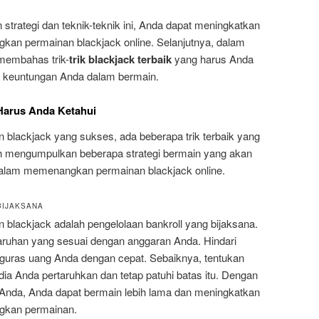
rategi dan teknik-teknik ini, Anda dapat meningkatkan
an permainan blackjack online. Selanjutnya, dalam
 membahas trik-
trik blackjack terbaik
yang harus Anda
 keuntungan Anda dalam bermain.
 Harus Anda Ketahui
n blackjack yang sukses, ada beberapa trik terbaik yang
ah mengumpulkan beberapa strategi bermain yang akan
alam memenangkan permainan blackjack online.
BIJAKSANA
n blackjack adalah pengelolaan bankroll yang bijaksana.
taruhan yang sesuai dengan anggaran Anda. Hindari
guras uang Anda dengan cepat. Sebaiknya, tentukan
a Anda pertaruhkan dan tetap patuhi batas itu. Dengan
Anda, Anda dapat bermain lebih lama dan meningkatkan
gkan permainan.