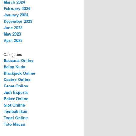
March 2024
February 2024
January 2024
December 2023
June 2023
May 2023
April 2023
Categories
Baccarat Online
Balap Kuda
Blackjack Online
Casino Online
Ceme Online
Judi Esports
Poker Online
Slot Online
Tembak Ikan
Togel Online
Toto Macau