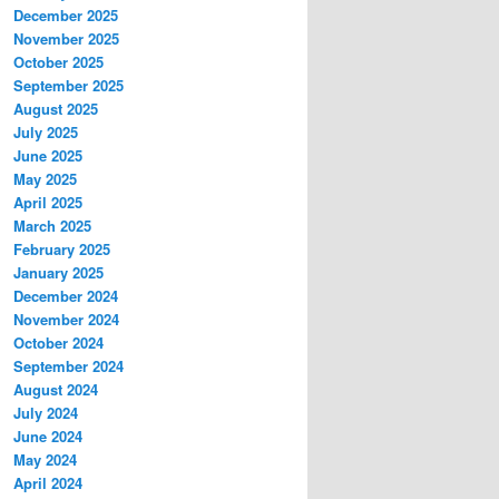
December 2025
November 2025
October 2025
September 2025
August 2025
July 2025
June 2025
May 2025
April 2025
March 2025
February 2025
January 2025
December 2024
November 2024
October 2024
September 2024
August 2024
July 2024
June 2024
May 2024
April 2024