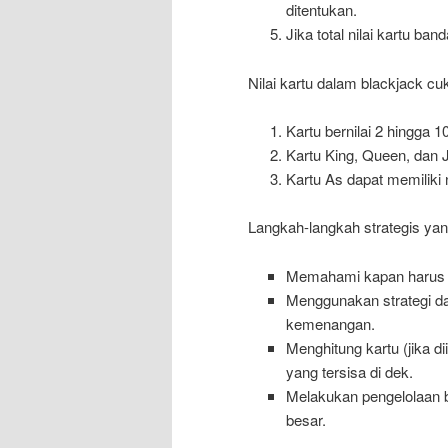
ditentukan.
Jika total nilai kartu ba
Nilai kartu dalam blackjack c
Kartu bernilai 2 hingga 1
Kartu King, Queen, dan Ja
Kartu As dapat memiliki n
Langkah-langkah strategis yan
Memahami kapan harus “hi
Menggunakan strategi da
kemenangan.
Menghitung kartu (jika 
yang tersisa di dek.
Melakukan pengelolaan b
besar.