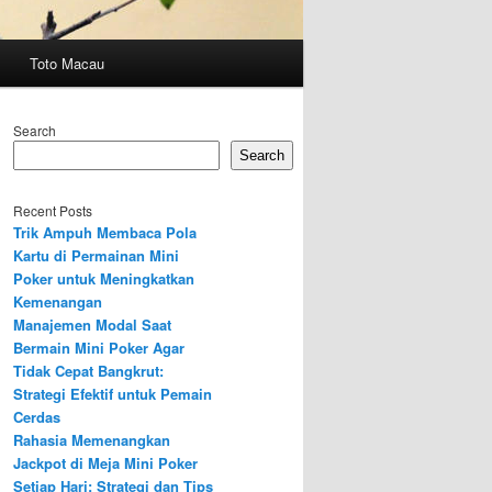
Toto Macau
Search
Search
Recent Posts
Trik Ampuh Membaca Pola
Kartu di Permainan Mini
Poker untuk Meningkatkan
Kemenangan
Manajemen Modal Saat
Bermain Mini Poker Agar
Tidak Cepat Bangkrut:
Strategi Efektif untuk Pemain
Cerdas
Rahasia Memenangkan
Jackpot di Meja Mini Poker
Setiap Hari: Strategi dan Tips