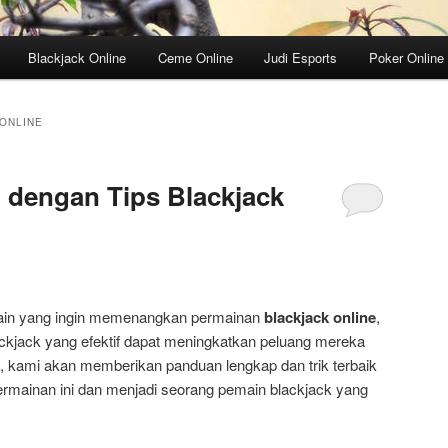
Blackjack Online
Ceme Online
Judi Esports
Poker Online
 ONLINE
 dengan Tips Blackjack
ain yang ingin memenangkan permainan
blackjack online
,
lackjack yang efektif dapat meningkatkan peluang mereka
ni, kami akan memberikan panduan lengkap dan trik terbaik
rmainan ini dan menjadi seorang pemain blackjack yang