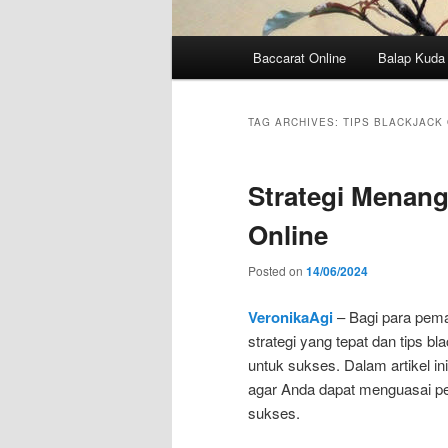
Main
Baccarat Online
Balap Kuda
menu
TAG ARCHIVES:
TIPS BLACKJACK
Strategi Menang
Online
Posted on
14/06/2024
VeronikaAgi
– Bagi para pem
strategi yang tepat dan tips b
untuk sukses. Dalam artikel i
agar Anda dapat menguasai pe
sukses.