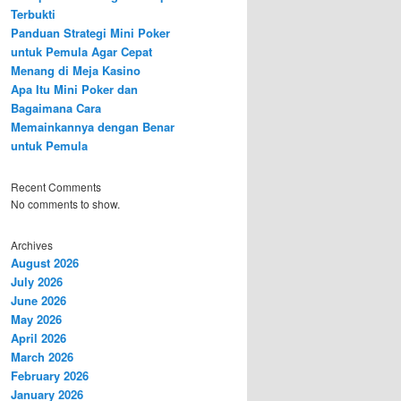
Terbukti
Panduan Strategi Mini Poker
untuk Pemula Agar Cepat
Menang di Meja Kasino
Apa Itu Mini Poker dan
Bagaimana Cara
Memainkannya dengan Benar
untuk Pemula
Recent Comments
No comments to show.
Archives
August 2026
July 2026
June 2026
May 2026
April 2026
March 2026
February 2026
January 2026