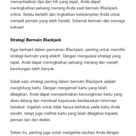
memanfaatkan tips dan trik yang tepat, Anda dapat
meningkatkan peluang menang Anda saat bermain Blackjack
online. Selalu berlatih dan tingkatkan keterampilan Anda untuk
menjadi pemain yang lebih handal. Selamat bermain dan semoga
sukses!
Strategi Bermain Blackjack
Agar berhasil dalam permainan Blackjack, penting untuk memiliki
strategi bermain yang efektif. Dengan menguasai strategi yang
tepat, Anda dapat meningkatkan peluang menang dan meraih
keuntungan lebih banyak.
Salah satu strategi penting dalam bermain Blackjack adalah
menghitung kartu. Dengan mengamati kartu yang telah
dibagikan, Anda dapat memperkirakan kemungkinan kartu yang
akan datang dan membuat keputusan berdasarkan informasi
tersebut. Ingatlah untuk tidak hanya berfokus pada kartu Anda
sendiri, tetapi juga melihat kartu yang telah dibagikan kepada
pemain lain dan dealer.
Selain itu, penting juga untuk mengelola taruhan Anda dengan