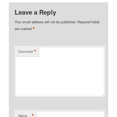
Leave a Reply
Your email address will not be published.
Required fields
*
are marked
*
Comment
*
Name