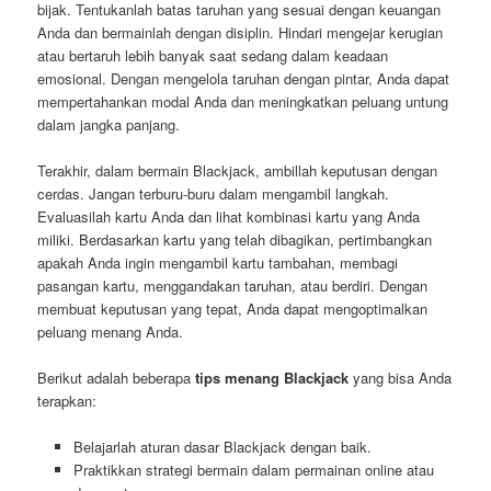
bijak. Tentukanlah batas taruhan yang sesuai dengan keuangan
Anda dan bermainlah dengan disiplin. Hindari mengejar kerugian
atau bertaruh lebih banyak saat sedang dalam keadaan
emosional. Dengan mengelola taruhan dengan pintar, Anda dapat
mempertahankan modal Anda dan meningkatkan peluang untung
dalam jangka panjang.
Terakhir, dalam bermain Blackjack, ambillah keputusan dengan
cerdas. Jangan terburu-buru dalam mengambil langkah.
Evaluasilah kartu Anda dan lihat kombinasi kartu yang Anda
miliki. Berdasarkan kartu yang telah dibagikan, pertimbangkan
apakah Anda ingin mengambil kartu tambahan, membagi
pasangan kartu, menggandakan taruhan, atau berdiri. Dengan
membuat keputusan yang tepat, Anda dapat mengoptimalkan
peluang menang Anda.
Berikut adalah beberapa
tips menang Blackjack
yang bisa Anda
terapkan:
Belajarlah aturan dasar Blackjack dengan baik.
Praktikkan strategi bermain dalam permainan online atau