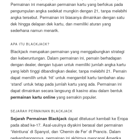
Permainan ini merupakan permainan kartu yang berfokus pada
pengumpulan angka sedekat mungkin dengan 21, tanpa melebihi
angka tersebut. Permainan ini biasanya dimainkan dengan satu
dek hingga delapan dek kartu, dan memiliki aturan yang
sederhana namun menarik.
APA ITU BLACKJACK?
Blackjack merupakan permainan yang menggabungkan strategi
dan keberuntungan. Dalam permainan ini, pemain berhadapan
dengan dealer, dengan tujuan untuk memiliki jumlah angka kartu
yang lebih tinggi dibandingkan dealer, tanpa melebihi 21. Pemain
dapat memilih untuk ‘hit’ untuk mengambil kartu tambahan atau
‘stand’ untuk tetap pada jumlah kartu yang ada. Permainan ini
dapat dimainkan secara langsung di kasino atau dalam bentuk
permainan kartu online
yang semakin populer.
SEJARAH PERMAINAN BLACKJACK
Sejarah Permainan Blackjack
dapat ditelusuri kembali ke Eropa
pada abad ke-17. Asal-usulnya diyakini berasal dari permainan
‘Veintiuna’ di Spanyol, dan ‘Chemin de Fer’ di Prancis. Dalam
perkembangannya, permainan ini akhirnya mencapai Amerika