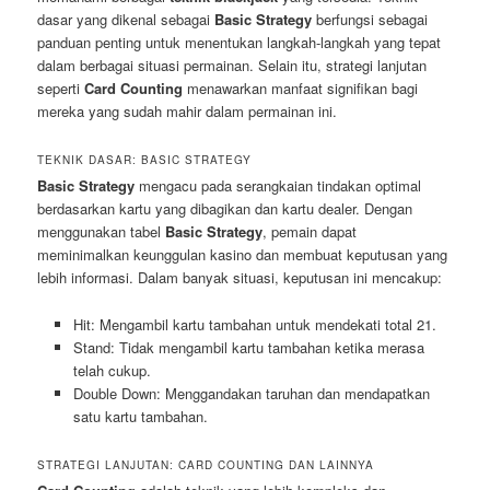
dasar yang dikenal sebagai
Basic Strategy
berfungsi sebagai
panduan penting untuk menentukan langkah-langkah yang tepat
dalam berbagai situasi permainan. Selain itu, strategi lanjutan
seperti
Card Counting
menawarkan manfaat signifikan bagi
mereka yang sudah mahir dalam permainan ini.
TEKNIK DASAR: BASIC STRATEGY
Basic Strategy
mengacu pada serangkaian tindakan optimal
berdasarkan kartu yang dibagikan dan kartu dealer. Dengan
menggunakan tabel
Basic Strategy
, pemain dapat
meminimalkan keunggulan kasino dan membuat keputusan yang
lebih informasi. Dalam banyak situasi, keputusan ini mencakup:
Hit: Mengambil kartu tambahan untuk mendekati total 21.
Stand: Tidak mengambil kartu tambahan ketika merasa
telah cukup.
Double Down: Menggandakan taruhan dan mendapatkan
satu kartu tambahan.
STRATEGI LANJUTAN: CARD COUNTING DAN LAINNYA