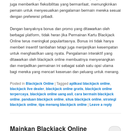
juga memberikan fleksibilitas yang bermanfaat, memungkinkan
pemain untuk menyesuaikan pengalaman bermain mereka sesuai
dengan preferensi pribadi.
Dengan banyaknya bonus dan promo yang ditawarkan oleh
berbagai platform, tidak heran jika Permainan Kartu Blackjack
Online terus meningkat popularitasnya. Bonus ini tidak hanya
memberi insentif tambahan tetapi juga menjanjikan kesempatan
untuk menghasilkan uang nyata. Pengalaman interaktif yang
ditawarkan oleh blackjack online membuatnya menyenangkan
dan menjadikan permainan ini sebagai salah satu opsi utama
bagi mereka yang mencari keseruan dan peluang untuk menang.
Posted in
Blackjack Online
|
Tagged
aplikasi blackjack online
,
blackjack live dealer
,
blackjack online gratis
,
blackjack online
terpercaya
,
blackjack online uang asli
,
cara bermain blackjack
online
,
panduan blackjack online
,
situs blackjack online
,
strategi
blackjack online
,
tips menang blackjack online
|
Leave a reply
Mainkan Blackjack Online