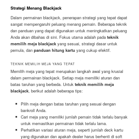
Strategi Menang Blackjack
Dalam permainan blackjack, penerapan strategi yang tepat dapat
sangat mempengaruhi peluang menang pemain. Beberapa teknik
dan panduan yang dapat digunakan untuk meningkatkan peluang
Anda akan dibahas di sini. Fokus utama adalah pada
teknik
memilih meja blackjack
yang sesuai, strategi dasar untuk
pemula, dan
panduan hitung kartu
yang cukup efektif.
TEKNIK MEMILIH MEJA YANG TEPAT
Memilih meja yang tepat merupakan langkah awal yang krusial
dalam permainan blackjack. Setiap meja memiliki aturan dan
batas taruhan yang berbeda. Untuk
teknik memilih meja
blackjack
, berikut adalah beberapa tips:
Pilih meja dengan batas taruhan yang sesuai dengan
bankroll Anda.
Cari meja yang memiliki jumlah pemain tidak terlalu banyak
untuk memastikan permainan tidak terlalu lama.
Perhatikan variasi aturan meja, seperti jumlah deck kartu
yang digunakan dan apakah dealer harus berhenti di soft