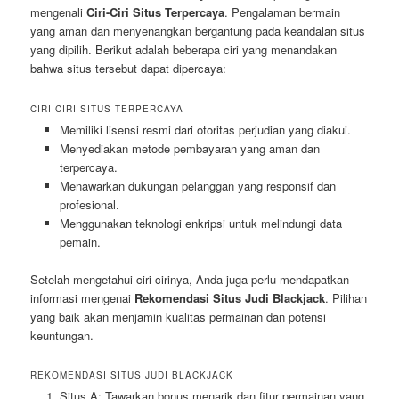
mengenali
Ciri-Ciri Situs Terpercaya
. Pengalaman bermain
yang aman dan menyenangkan bergantung pada keandalan situs
yang dipilih. Berikut adalah beberapa ciri yang menandakan
bahwa situs tersebut dapat dipercaya:
CIRI-CIRI SITUS TERPERCAYA
Memiliki lisensi resmi dari otoritas perjudian yang diakui.
Menyediakan metode pembayaran yang aman dan
terpercaya.
Menawarkan dukungan pelanggan yang responsif dan
profesional.
Menggunakan teknologi enkripsi untuk melindungi data
pemain.
Setelah mengetahui ciri-cirinya, Anda juga perlu mendapatkan
informasi mengenai
Rekomendasi Situs Judi Blackjack
. Pilihan
yang baik akan menjamin kualitas permainan dan potensi
keuntungan.
REKOMENDASI SITUS JUDI BLACKJACK
Situs A: Tawarkan bonus menarik dan fitur permainan yang