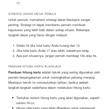
17.
STRATEGI DASAR UNTUK PEMULA
Untuk pemula, memahami strategi dasar blackjack sangat
penting. Strategi ini dapat membantu pemain membuat
keputusan yang lebih baik dalam setiap situasi. Beberapa
langkah dasar yang harus diingat meliputi:
Selalu hit jika total kartu Anda kurang dari 12.
Jika total kartu Anda 17 atau lebih, sebaiknya tetap.
Apa pun situasinya, jangan pernah membagi 10s atau 5s.
PANDUAN HITUNG KARTU BLACKJACK
Panduan hitung kartu
adalah teknik yang sering digunakan oleh
pemain berpengalaman untuk meningkatkan peluang menang.
Meskipun teknik ini membutuhkan latihan, berikut adalah
langkah-langkah sederhana dalam melakukan hitung kartu:
Tentukan sistem hitung kartu yang akan digunakan, seperti
sistem Hi-Lo.
Hitung nilai kartu yang telah dibagikan untuk mengamati