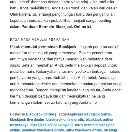
atau ‘stand’ (bertahan dengan kartu yang ada). Jika total nilai
kartu Anda melebihi 21, Anda akan ‘bust’ dan kalah dari dealer.
Oleh karena itu, strategi penghitungan kartu dan pengambilan
keputusan berdasarkan probabilitas menjadi sangat penting
dalam
Panduan Bermain Blackjack Online
ini.
BAGAIMANA MEMULAI PERMAINAN
Untuk
memulai permainan Blackjack
, langkah pertama adalah
mendaftar di situs judi yang terpercaya. Proses pendaftaran
umumnya sederhana dan hanya memerlukan beberapa data
dasar. Setelah mendaftar, Anda perlu melakukan deposit untuk
mulai bermain. Kebanyakan situs menyediakan berbagai metode
pembayaran yang aman. Setelah saldo Anda terisi, Anda siap
untuk menantang dealer dan merasakan stamina permainan yang
mendebarkan. Dengan mengikuti langkah-langkah ini, Anda dapat
bermain dengan percaya diri dan meningkatkan peluang
kemenangan dalam setiap taruhan yang Anda ambil.
Posted in
Blackjack Online
|
Tagged
aplikasi blackjack online
,
blackjack live dealer
,
blackjack online gratis
,
blackjack online
terpercaya
,
blackjack online uang asli
,
cara bermain blackjack
online
,
panduan blackjack online
,
situs blackjack online
,
strategi