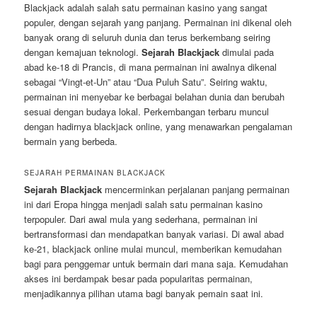
Blackjack adalah salah satu permainan kasino yang sangat
populer, dengan sejarah yang panjang. Permainan ini dikenal oleh
banyak orang di seluruh dunia dan terus berkembang seiring
dengan kemajuan teknologi.
Sejarah Blackjack
dimulai pada
abad ke-18 di Prancis, di mana permainan ini awalnya dikenal
sebagai “Vingt-et-Un” atau “Dua Puluh Satu”. Seiring waktu,
permainan ini menyebar ke berbagai belahan dunia dan berubah
sesuai dengan budaya lokal. Perkembangan terbaru muncul
dengan hadirnya blackjack online, yang menawarkan pengalaman
bermain yang berbeda.
SEJARAH PERMAINAN BLACKJACK
Sejarah Blackjack
mencerminkan perjalanan panjang permainan
ini dari Eropa hingga menjadi salah satu permainan kasino
terpopuler. Dari awal mula yang sederhana, permainan ini
bertransformasi dan mendapatkan banyak variasi. Di awal abad
ke-21, blackjack online mulai muncul, memberikan kemudahan
bagi para penggemar untuk bermain dari mana saja. Kemudahan
akses ini berdampak besar pada popularitas permainan,
menjadikannya pilihan utama bagi banyak pemain saat ini.