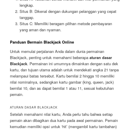
lengkap.
Situs B: Dikenal dengan dukungan pelanggan yang cepat
tanggap.
Situs C: Memiliki beragam pilihan metode pembayaran
yang aman dan nyaman.
Panduan Bermain Blackjack Online
Untuk memulai perjalanan Anda dalam dunia permainan
Blackjack, penting untuk memahami beberapa
aturan dasar
Blackjack
. Permainan ini umumnya dimainkan dengan satu dek
kartu, dan tujuan utama adalah untuk mendekati angka 21 tanpa
melampaui batas tersebut. Kartu bernilai 2 hingga 10 memiliki
nilai nominalnya, sedangkan kartu gambar (king, queen, jack)
bernilai 10, dan as dapat bernilai 1 atau 11, sesuai kebutuhan
pemain.
ATURAN DASAR BLACKJACK
Setelah memahami nilai kartu, Anda perlu tahu bahwa setiap
pemain akan dibagikan dua kartu pada awal permainan. Pemain
kemudian memiliki opsi untuk ‘hit’ (mengambil kartu tambahan)