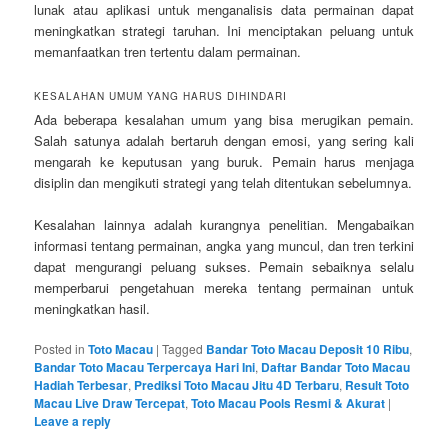
lunak atau aplikasi untuk menganalisis data permainan dapat
meningkatkan strategi taruhan. Ini menciptakan peluang untuk
memanfaatkan tren tertentu dalam permainan.
KESALAHAN UMUM YANG HARUS DIHINDARI
Ada beberapa kesalahan umum yang bisa merugikan pemain.
Salah satunya adalah bertaruh dengan emosi, yang sering kali
mengarah ke keputusan yang buruk. Pemain harus menjaga
disiplin dan mengikuti strategi yang telah ditentukan sebelumnya.
Kesalahan lainnya adalah kurangnya penelitian. Mengabaikan
informasi tentang permainan, angka yang muncul, dan tren terkini
dapat mengurangi peluang sukses. Pemain sebaiknya selalu
memperbarui pengetahuan mereka tentang permainan untuk
meningkatkan hasil.
Posted in
Toto Macau
|
Tagged
Bandar Toto Macau Deposit 10 Ribu
,
Bandar Toto Macau Terpercaya Hari Ini
,
Daftar Bandar Toto Macau
Hadiah Terbesar
,
Prediksi Toto Macau Jitu 4D Terbaru
,
Result Toto
Macau Live Draw Tercepat
,
Toto Macau Pools Resmi & Akurat
|
Leave a reply