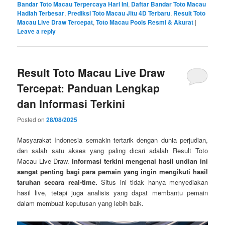
Bandar Toto Macau Terpercaya Hari Ini
,
Daftar Bandar Toto Macau
Hadiah Terbesar
,
Prediksi Toto Macau Jitu 4D Terbaru
,
Result Toto
Macau Live Draw Tercepat
,
Toto Macau Pools Resmi & Akurat
|
Leave a reply
Result Toto Macau Live Draw
Tercepat: Panduan Lengkap
dan Informasi Terkini
Posted on
28/08/2025
Masyarakat Indonesia semakin tertarik dengan dunia perjudian,
dan salah satu akses yang paling dicari adalah Result Toto
Macau Live Draw.
Informasi terkini mengenai hasil undian ini
sangat penting bagi para pemain yang ingin mengikuti hasil
taruhan secara real-time.
Situs ini tidak hanya menyediakan
hasil live, tetapi juga analisis yang dapat membantu pemain
dalam membuat keputusan yang lebih baik.