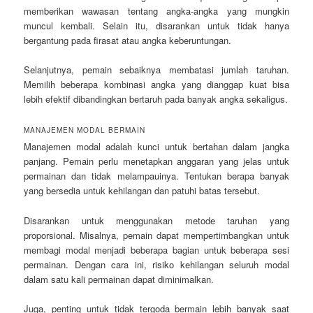
memberikan wawasan tentang angka-angka yang mungkin
muncul kembali. Selain itu, disarankan untuk tidak hanya
bergantung pada firasat atau angka keberuntungan.
Selanjutnya, pemain sebaiknya membatasi jumlah taruhan.
Memilih beberapa kombinasi angka yang dianggap kuat bisa
lebih efektif dibandingkan bertaruh pada banyak angka sekaligus.
MANAJEMEN MODAL BERMAIN
Manajemen modal adalah kunci untuk bertahan dalam jangka
panjang. Pemain perlu menetapkan anggaran yang jelas untuk
permainan dan tidak melampauinya. Tentukan berapa banyak
yang bersedia untuk kehilangan dan patuhi batas tersebut.
Disarankan untuk menggunakan metode taruhan yang
proporsional. Misalnya, pemain dapat mempertimbangkan untuk
membagi modal menjadi beberapa bagian untuk beberapa sesi
permainan. Dengan cara ini, risiko kehilangan seluruh modal
dalam satu kali permainan dapat diminimalkan.
Juga, penting untuk tidak tergoda bermain lebih banyak saat