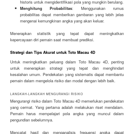
historis untuk mengidentifikasi pola yang mungkin berulang.
Menghitung Probabilitas
: Menggunakan rumus
probabilitas dapat memberikan gambaran yang lebih jelas
mengenai kemungkinan angka yang akan keluar.
Menerapkan statistik yang tepat dapat meningkatkan
kepercayaan diri pemain saat membuat prediksi.
Strategi dan Tips Akurat untuk Toto Macau 4D
Untuk meningkatkan peluang dalam Toto Macau 4D, penting
untuk menerapkan strategi yang tepat dan menghindari
kesalahan umum. Pendekatan yang sistematis dapat membantu
pemain dalam mengelola risiko dan modal dengan lebih baik.
LANGKAH-LANGKAH MENGURANGI RISIKO
Mengurangi risiko dalam Toto Macau 4D memerlukan pendekatan
yang cermat. Yang pertama adalah melakukan riset mendalam.
Pemain harus mempelajari pola angka yang muncul dalam
pengundian sebelumnya.
Mencatat hasil dan menganalisis frequensi angka dapat