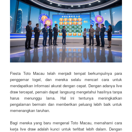
Fiesta Toto Macau telah menjadi tempat berkumpulnya para
penggemar togel, dan mereka selalu mencari cara untuk
mendapatkan informasi akurat dengan cepat. Dengan adanya live
draw tercepat, pemain dapat langsung mengetahui hasilnya tanpa
harus menunggu lama. Hal ini tentunya meningkatkan
pengalaman bermain dan memberikan peluang lebih baik untuk
memenangkan taruhan.
Bagi mereka yang baru mengenal Toto Macau, memahami cara
kerja live draw adalah kunci untuk terlibat lebih dalam. Dengan