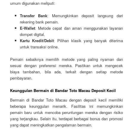
umum digunakan meliputi:
Transfer Bank
: Memungkinkan deposit langsung dari
rekening bank pemain.
E-Wallet
: Metode cepat dan aman menggunakan layanan
dompet digital.
Kartu Kredit/Debit
: Pilihan klasik yang banyak diterima
untuk transaksi online.
Pemain sebaiknya memilih metode yang paling nyaman dan
sesuai dengan preferensi mereka. Pastikan untuk mengecek
biaya tambahan, bila ada, terkait dengan setiap metode
pembayaran.
Keunggulan Bermain di Bandar Toto Macau Deposit Kecil
Bermain di Bandar Toto Macau dengan deposit kecil memiliki
beberapa keunggulan menarik. Fasilitas ini memungkinkan
pemain baru untuk mencoba peruntungan mereka dengan risiko
yang terjangkau. Selain itu, terdapat berbagai bonus dan promosi
yang dapat meningkatkan pengalaman bermain.