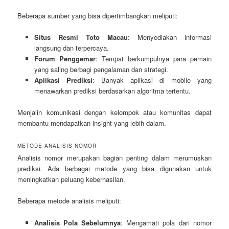
Beberapa sumber yang bisa dipertimbangkan meliputi:
Situs Resmi Toto Macau
: Menyediakan informasi
langsung dan terpercaya.
Forum Penggemar
: Tempat berkumpulnya para pemain
yang saling berbagi pengalaman dan strategi.
Aplikasi Prediksi
: Banyak aplikasi di mobile yang
menawarkan prediksi berdasarkan algoritma tertentu.
Menjalin komunikasi dengan kelompok atau komunitas dapat
membantu mendapatkan insight yang lebih dalam.
METODE ANALISIS NOMOR
Analisis nomor merupakan bagian penting dalam merumuskan
prediksi. Ada berbagai metode yang bisa digunakan untuk
meningkatkan peluang keberhasilan.
Beberapa metode analisis meliputi:
Analisis Pola Sebelumnya
: Mengamati pola dari nomor