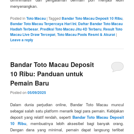
menyenangkan.
Posted in
Toto Macau
|
Tagged
Bandar Toto Macau Deposit 10 Ribu
,
Bandar Toto Macau Terpercaya Hari Ini
,
Daftar Bandar Toto Macau
Hadiah Terbesar
,
Prediksi Toto Macau Jitu 4D Terbaru
,
Result Toto
Macau Live Draw Tercepat
,
Toto Macau Pools Resmi & Akurat
|
Leave a reply
Bandar Toto Macau Deposit
10 Ribu: Panduan untuk
Pemain Baru
Posted on
05/09/2025
Dalam dunia perjudian online, Bandar Toto Macau muncul
sebagai salah satu platform menarik bagi para pemain. Kebijakan
deposit yang relatif rendah, seperti
Bandar Toto Macau Deposit
10 Ribu
, membuatnya lebih aksesibel bagi banyak orang.
Dengan dana yang minimal, pemain dapat langsung terlibat