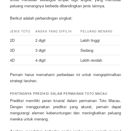
peluang menangnya berbeda dibandingkan jenis lainnya.
Berikut adalah perbandingan singkat:
JENIS TOTO
ANGKA YANG DIPILIH
PELUANG MENANG
2D
2 digit
Lebih tinggi
3D
3 digit
Sedang
4D
4 digit
Lebih rendah
Pemain harus memahami perbedaan ini untuk mengoptimalkan
strategi taruhan.
PENTINGNYA PREDIKSI DALAM PERMAINAN TOTO MACAU
Prediksi memiliki peran krusial dalam permainan Toto Macau.
Dengan menggunakan prediksi yang akurat, pemain dapat
mengurangi elemen keberuntungan dan meningkatkan peluang
mereka untuk menang.