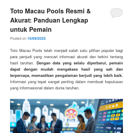
Toto Macau Pools Resmi &
Akurat: Panduan Lengkap
untuk Pemain
Posted on
10/09/2025
Toto Macau Pools telah menjadi salah satu pilihan populer bagi
para penjudi yang mencari informasi akurat dan terkini tentang
hasil taruhan.
Dengan data yang selalu diperbarui, pemain
dapat dengan mudah mengakses hasil yang sah dan
terpercaya, memastikan pengalaman berjudi yang lebih baik.
Informasi yang tepat sangat penting dalam membuat keputusan
yang informasional dalam dunia taruhan.