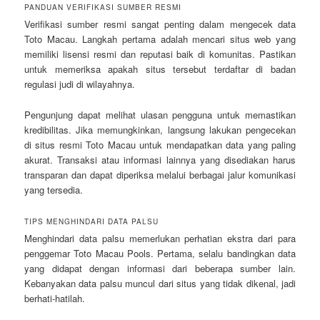
PANDUAN VERIFIKASI SUMBER RESMI
Verifikasi sumber resmi sangat penting dalam mengecek data
Toto Macau. Langkah pertama adalah mencari situs web yang
memiliki lisensi resmi dan reputasi baik di komunitas. Pastikan
untuk memeriksa apakah situs tersebut terdaftar di badan
regulasi judi di wilayahnya.
Pengunjung dapat melihat ulasan pengguna untuk memastikan
kredibilitas. Jika memungkinkan, langsung lakukan pengecekan
di situs resmi Toto Macau untuk mendapatkan data yang paling
akurat. Transaksi atau informasi lainnya yang disediakan harus
transparan dan dapat diperiksa melalui berbagai jalur komunikasi
yang tersedia.
TIPS MENGHINDARI DATA PALSU
Menghindari data palsu memerlukan perhatian ekstra dari para
penggemar Toto Macau Pools. Pertama, selalu bandingkan data
yang didapat dengan informasi dari beberapa sumber lain.
Kebanyakan data palsu muncul dari situs yang tidak dikenal, jadi
berhati-hatilah.