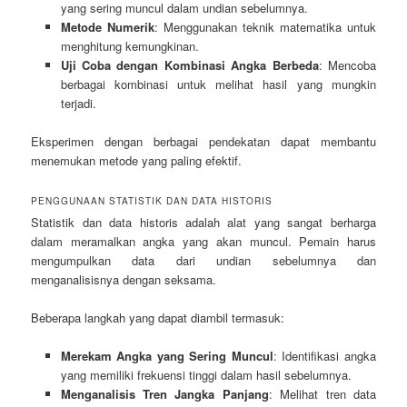
yang sering muncul dalam undian sebelumnya.
Metode Numerik
: Menggunakan teknik matematika untuk
menghitung kemungkinan.
Uji Coba dengan Kombinasi Angka Berbeda
: Mencoba
berbagai kombinasi untuk melihat hasil yang mungkin
terjadi.
Eksperimen dengan berbagai pendekatan dapat membantu
menemukan metode yang paling efektif.
PENGGUNAAN STATISTIK DAN DATA HISTORIS
Statistik dan data historis adalah alat yang sangat berharga
dalam meramalkan angka yang akan muncul. Pemain harus
mengumpulkan data dari undian sebelumnya dan
menganalisisnya dengan seksama.
Beberapa langkah yang dapat diambil termasuk:
Merekam Angka yang Sering Muncul
: Identifikasi angka
yang memiliki frekuensi tinggi dalam hasil sebelumnya.
Menganalisis Tren Jangka Panjang
: Melihat tren data