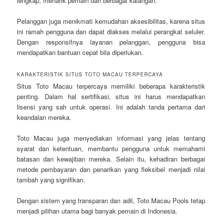
lengkap, menarik pemain dari berbagai kalangan.
Pelanggan juga menikmati kemudahan aksesibilitas, karena situs
ini ramah pengguna dan dapat diakses melalui perangkat seluler.
Dengan responsifnya layanan pelanggan, pengguna bisa
mendapatkan bantuan cepat bila diperlukan.
KARAKTERISTIK SITUS TOTO MACAU TERPERCAYA
Situs Toto Macau terpercaya memiliki beberapa karakteristik
penting. Dalam hal sertifikasi, situs ini harus mendapatkan
lisensi yang sah untuk operasi. Ini adalah tanda pertama dari
keandalan mereka.
Toto Macau juga menyediakan informasi yang jelas tentang
syarat dan ketentuan, membantu pengguna untuk memahami
batasan dan kewajiban mereka. Selain itu, kehadiran berbagai
metode pembayaran dan penarikan yang fleksibel menjadi nilai
tambah yang signifikan.
Dengan sistem yang transparan dan adil, Toto Macau Pools tetap
menjadi pilihan utama bagi banyak pemain di Indonesia.