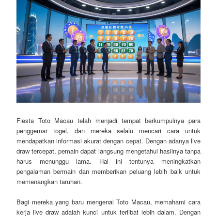
Fiesta Toto Macau telah menjadi tempat berkumpulnya para
penggemar togel, dan mereka selalu mencari cara untuk
mendapatkan informasi akurat dengan cepat. Dengan adanya live
draw tercepat, pemain dapat langsung mengetahui hasilnya tanpa
harus menunggu lama. Hal ini tentunya meningkatkan
pengalaman bermain dan memberikan peluang lebih baik untuk
memenangkan taruhan.
Bagi mereka yang baru mengenal Toto Macau, memahami cara
kerja live draw adalah kunci untuk terlibat lebih dalam. Dengan