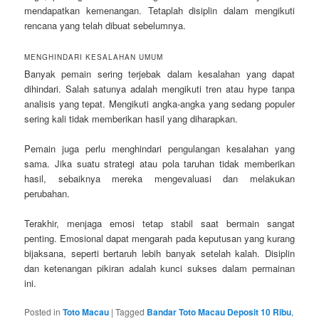
mendapatkan kemenangan. Tetaplah disiplin dalam mengikuti
rencana yang telah dibuat sebelumnya.
MENGHINDARI KESALAHAN UMUM
Banyak pemain sering terjebak dalam kesalahan yang dapat
dihindari. Salah satunya adalah mengikuti tren atau hype tanpa
analisis yang tepat. Mengikuti angka-angka yang sedang populer
sering kali tidak memberikan hasil yang diharapkan.
Pemain juga perlu menghindari pengulangan kesalahan yang
sama. Jika suatu strategi atau pola taruhan tidak memberikan
hasil, sebaiknya mereka mengevaluasi dan melakukan
perubahan.
Terakhir, menjaga emosi tetap stabil saat bermain sangat
penting. Emosional dapat mengarah pada keputusan yang kurang
bijaksana, seperti bertaruh lebih banyak setelah kalah. Disiplin
dan ketenangan pikiran adalah kunci sukses dalam permainan
ini.
Posted in
Toto Macau
|
Tagged
Bandar Toto Macau Deposit 10 Ribu
,