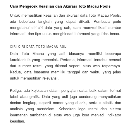
Cara Mengecek Keaslian dan Akurasi Toto Macau Pools
Untuk memastikan keaslian dan akurasi data Toto Macau Pools,
ada beberapa langkah yang dapat diikuti. Pembaca perlu
mengetahui ciri-ciri data yang sah, cara memverifikasi sumber
informasi, dan tips untuk menghindari informasi yang tidak benar.
CIRI-CIRI DATA TOTO MACAU ASLI
Data Toto Macau yang asli biasanya memiliki beberapa
karakteristik yang mencolok. Pertama, informasi tersebut berasal
dari sumber resmi yang dikenal seperti situs web terpercaya.
Kedua, data biasanya memiliki tanggal dan waktu yang jelas
untuk memastikan relevansi.
Ketiga, ada kejelasan dalam penyajian data, baik dalam format
tabel atau grafik. Data yang asli juga cenderung menyediakan
rincian lengkap, seperti nomor yang ditarik, serta statistik dan
analisis yang mendalam. Kehadiran logo resmi dan sistem
keamanan tambahan di situs web juga bisa menjadi indikator
keaslian.