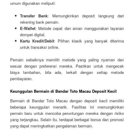
umum digunakan meliputi:
Transfer Bank
: Memungkinkan deposit langsung dari
rekening bank pemain.
E-Wallet
: Metode cepat dan aman menggunakan layanan
dompet digital.
Kartu Kredit/Debit
: Pilihan klasik yang banyak diterima
untuk transaksi online.
Pemain sebaiknya memilih metode yang paling nyaman dan
sesuai dengan preferensi mereka. Pastikan untuk mengecek
biaya tambahan, bila ada, terkait dengan setiap metode
pembayaran.
Keunggulan Bermain di Bandar Toto Macau Deposit Kecil
Bermain di Bandar Toto Macau dengan deposit kecil memiliki
beberapa keunggulan menarik. Fasilitas ini memungkinkan
pemain baru untuk mencoba peruntungan mereka dengan risiko
yang terjangkau. Selain itu, terdapat berbagai bonus dan promosi
yang dapat meningkatkan pengalaman bermain.