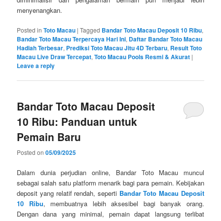
menyenangkan.
Posted in
Toto Macau
|
Tagged
Bandar Toto Macau Deposit 10 Ribu
,
Bandar Toto Macau Terpercaya Hari Ini
,
Daftar Bandar Toto Macau
Hadiah Terbesar
,
Prediksi Toto Macau Jitu 4D Terbaru
,
Result Toto
Macau Live Draw Tercepat
,
Toto Macau Pools Resmi & Akurat
|
Leave a reply
Bandar Toto Macau Deposit
10 Ribu: Panduan untuk
Pemain Baru
Posted on
05/09/2025
Dalam dunia perjudian online, Bandar Toto Macau muncul
sebagai salah satu platform menarik bagi para pemain. Kebijakan
deposit yang relatif rendah, seperti
Bandar Toto Macau Deposit
10 Ribu
, membuatnya lebih aksesibel bagi banyak orang.
Dengan dana yang minimal, pemain dapat langsung terlibat