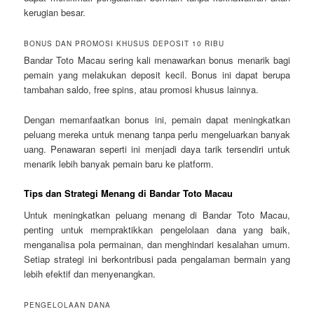
kerugian besar.
BONUS DAN PROMOSI KHUSUS DEPOSIT 10 RIBU
Bandar Toto Macau sering kali menawarkan bonus menarik bagi
pemain yang melakukan deposit kecil. Bonus ini dapat berupa
tambahan saldo, free spins, atau promosi khusus lainnya.
Dengan memanfaatkan bonus ini, pemain dapat meningkatkan
peluang mereka untuk menang tanpa perlu mengeluarkan banyak
uang. Penawaran seperti ini menjadi daya tarik tersendiri untuk
menarik lebih banyak pemain baru ke platform.
Tips dan Strategi Menang di Bandar Toto Macau
Untuk meningkatkan peluang menang di Bandar Toto Macau,
penting untuk mempraktikkan pengelolaan dana yang baik,
menganalisa pola permainan, dan menghindari kesalahan umum.
Setiap strategi ini berkontribusi pada pengalaman bermain yang
lebih efektif dan menyenangkan.
PENGELOLAAN DANA