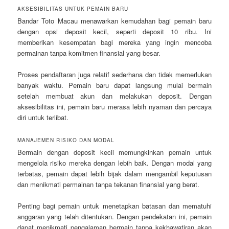
AKSESIBILITAS UNTUK PEMAIN BARU
Bandar Toto Macau menawarkan kemudahan bagi pemain baru
dengan opsi deposit kecil, seperti deposit 10 ribu. Ini
memberikan kesempatan bagi mereka yang ingin mencoba
permainan tanpa komitmen finansial yang besar.
Proses pendaftaran juga relatif sederhana dan tidak memerlukan
banyak waktu. Pemain baru dapat langsung mulai bermain
setelah membuat akun dan melakukan deposit. Dengan
aksesibilitas ini, pemain baru merasa lebih nyaman dan percaya
diri untuk terlibat.
MANAJEMEN RISIKO DAN MODAL
Bermain dengan deposit kecil memungkinkan pemain untuk
mengelola risiko mereka dengan lebih baik. Dengan modal yang
terbatas, pemain dapat lebih bijak dalam mengambil keputusan
dan menikmati permainan tanpa tekanan finansial yang berat.
Penting bagi pemain untuk menetapkan batasan dan mematuhi
anggaran yang telah ditentukan. Dengan pendekatan ini, pemain
dapat menikmati pengalaman bermain tanpa kekhawatiran akan