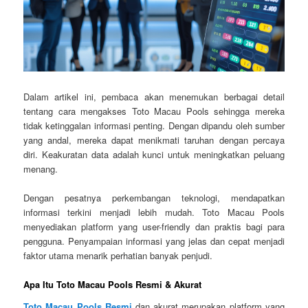
Dalam artikel ini, pembaca akan menemukan berbagai detail
tentang cara mengakses Toto Macau Pools sehingga mereka
tidak ketinggalan informasi penting. Dengan dipandu oleh sumber
yang andal, mereka dapat menikmati taruhan dengan percaya
diri. Keakuratan data adalah kunci untuk meningkatkan peluang
menang.
Dengan pesatnya perkembangan teknologi, mendapatkan
informasi terkini menjadi lebih mudah. Toto Macau Pools
menyediakan platform yang user-friendly dan praktis bagi para
pengguna. Penyampaian informasi yang jelas dan cepat menjadi
faktor utama menarik perhatian banyak penjudi.
Apa Itu Toto Macau Pools Resmi & Akurat
Toto Macau Pools Resmi
dan akurat merupakan platform yang