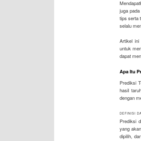
Mendapatk
juga pada
tips sert
selalu men
Artikel i
untuk mem
dapat mena
Apa Itu P
Prediksi 
hasil tar
dengan me
DEFINISI 
Prediksi
yang akan
dipilih, d