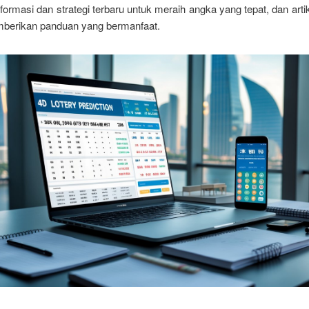
formasi dan strategi terbaru untuk meraih angka yang tepat, dan artike
berikan panduan yang bermanfaat.