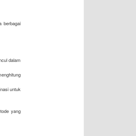
a berbagai
ncul dalam
nghitung
nasi untuk
tode yang