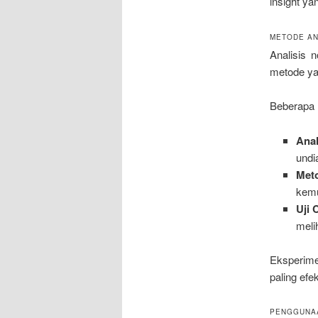
insight ya
METODE AN
Analisis 
metode ya
Beberapa m
Anal
undi
Met
kem
Uji
meli
Eksperim
paling efekt
PENGGUNAA