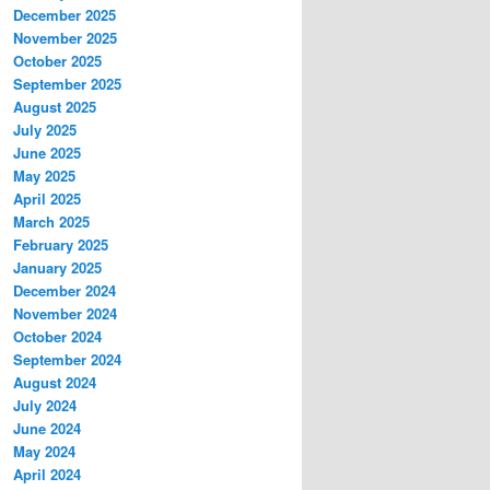
December 2025
November 2025
October 2025
September 2025
August 2025
July 2025
June 2025
May 2025
April 2025
March 2025
February 2025
January 2025
December 2024
November 2024
October 2024
September 2024
August 2024
July 2024
June 2024
May 2024
April 2024