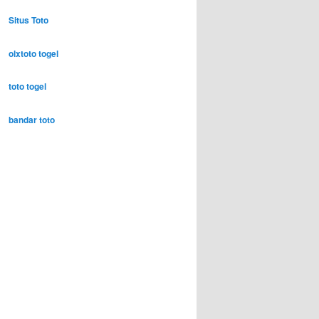
Situs Toto
olxtoto togel
toto togel
bandar toto