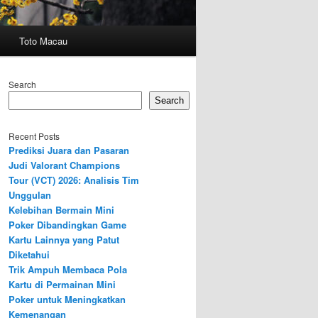
Toto Macau
Search
Search
Recent Posts
Prediksi Juara dan Pasaran
Judi Valorant Champions
Tour (VCT) 2026: Analisis Tim
Unggulan
Kelebihan Bermain Mini
Poker Dibandingkan Game
Kartu Lainnya yang Patut
Diketahui
Trik Ampuh Membaca Pola
Kartu di Permainan Mini
Poker untuk Meningkatkan
Kemenangan