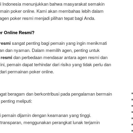
di Indonesia menunjukkan bahwa masyarakat semakin
rmain poker online. Kami akan membahas lebih dalam
en poker resmi menjadi pilihan tepat bagi Anda.
r Online Resmi?
resmi
sangat penting bagi pemain yang ingin menikmati
n dan nyaman. Dalam memilih agen, penting untuk
 resmi
dan perbedaan mendasar antara agen resmi dan
i, pemain dapat terhindar dari risiko yang tidak perlu dan
ari permainan poker online.
gat beragam dan berkontribusi pada pengalaman bermain
penting meliputi:
di pemain dijamin dengan keamanan yang tinggi.
 transparan, menggunakan perangkat lunak terjamin