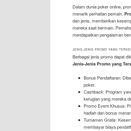
Dalam dunia poker online, pro
menarik perhatian pemain.
Pro
dan jenis, memberikan kesem
mereka saat bermain. Pemaham
mendapatkan pengalaman ber
JENIS-JENIS PROMO YANG TERSE
Berbagai jenis promo dapat di
Jenis-Jenis Promo yang Ter
Bonus Pendaftaran: Dibe
poker.
Cashback: Program yan
kerugian yang mereka der
Promo Event Khusus: Pr
hadiah dan bonus menari
Turnamen Gratis: Kesemp
membayar biaya pendaft