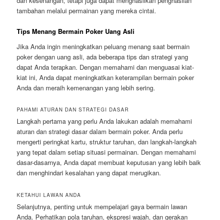
dan kesenangan, tetapi juga dapat menghasilkan penghasilan
tambahan melalui permainan yang mereka cintai.
Tips Menang Bermain Poker Uang Asli
Jika Anda ingin meningkatkan peluang menang saat bermain
poker dengan uang asli, ada beberapa tips dan strategi yang
dapat Anda terapkan. Dengan memahami dan menguasai kiat-
kiat ini, Anda dapat meningkatkan keterampilan bermain poker
Anda dan meraih kemenangan yang lebih sering.
PAHAMI ATURAN DAN STRATEGI DASAR
Langkah pertama yang perlu Anda lakukan adalah memahami
aturan dan strategi dasar dalam bermain poker. Anda perlu
mengerti peringkat kartu, struktur taruhan, dan langkah-langkah
yang tepat dalam setiap situasi permainan. Dengan memahami
dasar-dasarnya, Anda dapat membuat keputusan yang lebih baik
dan menghindari kesalahan yang dapat merugikan.
KETAHUI LAWAN ANDA
Selanjutnya, penting untuk mempelajari gaya bermain lawan
Anda. Perhatikan pola taruhan, ekspresi wajah, dan gerakan