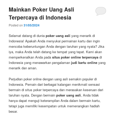
Mainkan Poker Uang Asli
Terpercaya di Indonesia
Posted on
31/05/2024
Selamat datang di dunia
poker uang asli
yang menarik di
Indonesia! Apakah Anda menyukai permainan kartu dan ingin
mencoba keberuntungan Anda dengan taruhan yang nyata? Jika
iya, maka Anda telah datang ke tempat yang tepat. Kami akan
memperkenalkan Anda pada
situs poker online terpercaya
di
Indonesia yang menawarkan pengalaman
judi kartu online
yang
menarik dan aman.
Perjudian poker online dengan uang asli semakin populer di
Indonesia. Pemain dari berbagai kalangan menikmati sensasi
bermain di situs poker terpercaya dan merasakan keseruan dari
taruhan nyata. Dengan bermain
poker uang asli
, Anda tidak
hanya dapat menguji keterampilan Anda dalam bermain kartu,
tetapi juga memiliki kesempatan untuk memenangkan hadiah
besar.