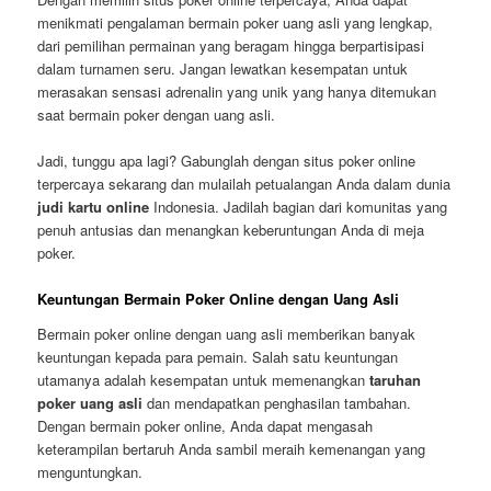
menikmati pengalaman bermain poker uang asli yang lengkap,
dari pemilihan permainan yang beragam hingga berpartisipasi
dalam turnamen seru. Jangan lewatkan kesempatan untuk
merasakan sensasi adrenalin yang unik yang hanya ditemukan
saat bermain poker dengan uang asli.
Jadi, tunggu apa lagi? Gabunglah dengan situs poker online
terpercaya sekarang dan mulailah petualangan Anda dalam dunia
judi kartu online
Indonesia. Jadilah bagian dari komunitas yang
penuh antusias dan menangkan keberuntungan Anda di meja
poker.
Keuntungan Bermain Poker Online dengan Uang Asli
Bermain poker online dengan uang asli memberikan banyak
keuntungan kepada para pemain. Salah satu keuntungan
utamanya adalah kesempatan untuk memenangkan
taruhan
poker uang asli
dan mendapatkan penghasilan tambahan.
Dengan bermain poker online, Anda dapat mengasah
keterampilan bertaruh Anda sambil meraih kemenangan yang
menguntungkan.