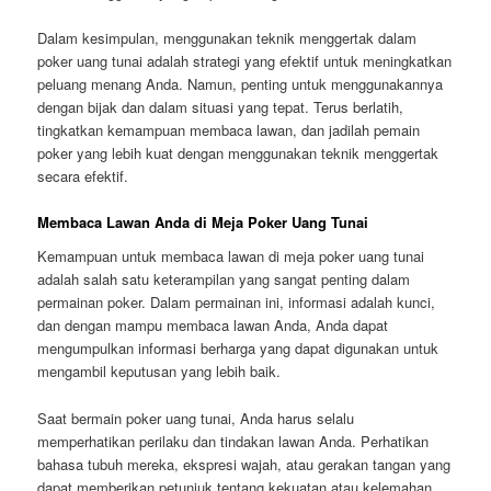
Dalam kesimpulan, menggunakan teknik menggertak dalam
poker uang tunai adalah strategi yang efektif untuk meningkatkan
peluang menang Anda. Namun, penting untuk menggunakannya
dengan bijak dan dalam situasi yang tepat. Terus berlatih,
tingkatkan kemampuan membaca lawan, dan jadilah pemain
poker yang lebih kuat dengan menggunakan teknik menggertak
secara efektif.
Membaca Lawan Anda di Meja Poker Uang Tunai
Kemampuan untuk membaca lawan di meja poker uang tunai
adalah salah satu keterampilan yang sangat penting dalam
permainan poker. Dalam permainan ini, informasi adalah kunci,
dan dengan mampu membaca lawan Anda, Anda dapat
mengumpulkan informasi berharga yang dapat digunakan untuk
mengambil keputusan yang lebih baik.
Saat bermain poker uang tunai, Anda harus selalu
memperhatikan perilaku dan tindakan lawan Anda. Perhatikan
bahasa tubuh mereka, ekspresi wajah, atau gerakan tangan yang
dapat memberikan petunjuk tentang kekuatan atau kelemahan