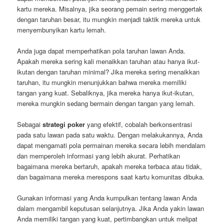
kartu mereka. Misalnya, jika seorang pemain sering menggertak
dengan taruhan besar, itu mungkin menjadi taktik mereka untuk
menyembunyikan kartu lemah.
Anda juga dapat memperhatikan pola taruhan lawan Anda.
Apakah mereka sering kali menaikkan taruhan atau hanya ikut-
ikutan dengan taruhan minimal? Jika mereka sering menaikkan
taruhan, itu mungkin menunjukkan bahwa mereka memiliki
tangan yang kuat. Sebaliknya, jika mereka hanya ikut-ikutan,
mereka mungkin sedang bermain dengan tangan yang lemah.
Sebagai
strategi poker
yang efektif, cobalah berkonsentrasi
pada satu lawan pada satu waktu. Dengan melakukannya, Anda
dapat mengamati pola permainan mereka secara lebih mendalam
dan memperoleh informasi yang lebih akurat. Perhatikan
bagaimana mereka bertaruh, apakah mereka terbaca atau tidak,
dan bagaimana mereka merespons saat kartu komunitas dibuka.
Gunakan informasi yang Anda kumpulkan tentang lawan Anda
dalam mengambil keputusan selanjutnya. Jika Anda yakin lawan
Anda memiliki tangan yang kuat, pertimbangkan untuk melipat