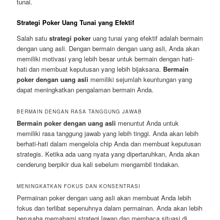
tunai.
Strategi Poker Uang Tunai yang Efektif
Salah satu
strategi poker
uang tunai yang efektif adalah bermain
dengan uang asli. Dengan bermain dengan uang asli, Anda akan
memiliki motivasi yang lebih besar untuk bermain dengan hati-
hati dan membuat keputusan yang lebih bijaksana.
Bermain
poker dengan uang asli
memiliki sejumlah keuntungan yang
dapat meningkatkan pengalaman bermain Anda.
BERMAIN DENGAN RASA TANGGUNG JAWAB
Bermain poker dengan uang asli
menuntut Anda untuk
memiliki rasa tanggung jawab yang lebih tinggi. Anda akan lebih
berhati-hati dalam mengelola chip Anda dan membuat keputusan
strategis. Ketika ada uang nyata yang dipertaruhkan, Anda akan
cenderung berpikir dua kali sebelum mengambil tindakan.
MENINGKATKAN FOKUS DAN KONSENTRASI
Permainan poker dengan uang asli akan membuat Anda lebih
fokus dan terlibat sepenuhnya dalam permainan. Anda akan lebih
berusaha memahami strategi lawan dan membaca situasi di