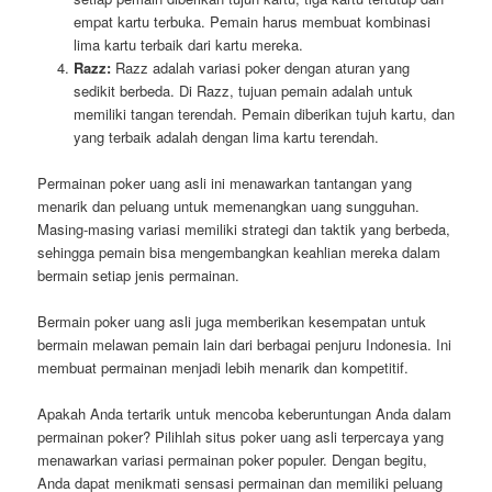
empat kartu terbuka. Pemain harus membuat kombinasi
lima kartu terbaik dari kartu mereka.
Razz:
Razz adalah variasi poker dengan aturan yang
sedikit berbeda. Di Razz, tujuan pemain adalah untuk
memiliki tangan terendah. Pemain diberikan tujuh kartu, dan
yang terbaik adalah dengan lima kartu terendah.
Permainan poker uang asli ini menawarkan tantangan yang
menarik dan peluang untuk memenangkan uang sungguhan.
Masing-masing variasi memiliki strategi dan taktik yang berbeda,
sehingga pemain bisa mengembangkan keahlian mereka dalam
bermain setiap jenis permainan.
Bermain poker uang asli juga memberikan kesempatan untuk
bermain melawan pemain lain dari berbagai penjuru Indonesia. Ini
membuat permainan menjadi lebih menarik dan kompetitif.
Apakah Anda tertarik untuk mencoba keberuntungan Anda dalam
permainan poker? Pilihlah situs poker uang asli terpercaya yang
menawarkan variasi permainan poker populer. Dengan begitu,
Anda dapat menikmati sensasi permainan dan memiliki peluang