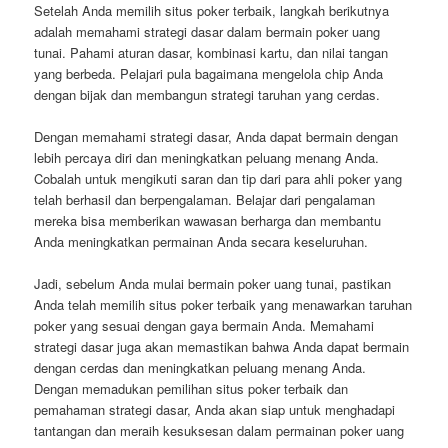
Setelah Anda memilih situs poker terbaik, langkah berikutnya
adalah memahami strategi dasar dalam bermain poker uang
tunai. Pahami aturan dasar, kombinasi kartu, dan nilai tangan
yang berbeda. Pelajari pula bagaimana mengelola chip Anda
dengan bijak dan membangun strategi taruhan yang cerdas.
Dengan memahami strategi dasar, Anda dapat bermain dengan
lebih percaya diri dan meningkatkan peluang menang Anda.
Cobalah untuk mengikuti saran dan tip dari para ahli poker yang
telah berhasil dan berpengalaman. Belajar dari pengalaman
mereka bisa memberikan wawasan berharga dan membantu
Anda meningkatkan permainan Anda secara keseluruhan.
Jadi, sebelum Anda mulai bermain poker uang tunai, pastikan
Anda telah memilih situs poker terbaik yang menawarkan taruhan
poker yang sesuai dengan gaya bermain Anda. Memahami
strategi dasar juga akan memastikan bahwa Anda dapat bermain
dengan cerdas dan meningkatkan peluang menang Anda.
Dengan memadukan pemilihan situs poker terbaik dan
pemahaman strategi dasar, Anda akan siap untuk menghadapi
tantangan dan meraih kesuksesan dalam permainan poker uang