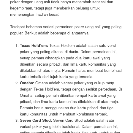
poker dengan uang asli tidak hanya menambah sensasi dan
kegembiraan, tetapi juga memberikan peluang untuk
memenangkan hadiah besar.
Terdapat beberapa variasi permainan poker uang asli yang paling
populer. Berikut adalah beberapa di antaranya:
Texas Hold’em:
Texas Hold’em adalah salah satu versi
poker yang paling dikenal di dunia. Dalam permainan ini,
setiap pemain dihadapkan pada dua kartu awal yang
diberikan secara pribadi, dan lima kartu komunitas yang
diletakkan di atas meja. Pemain harus membuat kombinasi
kartu terbaik dari tujuh kartu yang tersedia.
Omaha:
Omaha adalah variasi poker yang cukup mirip
dengan Texas Hold’em, tetapi dengan sedikit perbedaan. Di
Omaha, setiap pemain diberikan empat kartu awal yang
pribadi, dan lima kartu komunitas diletakkan di atas meja.
Pemain harus menggunakan dua kartu pribadi dan tiga
kartu komunitas untuk membuat kombinasi terbaik.
Seven Card Stud:
Seven Card Stud adalah salah satu
variasi poker yang lebih tradisional. Dalam permainan ini,
setiap pemain diberikan tujuh kartu, tiga kartu tertutup dan