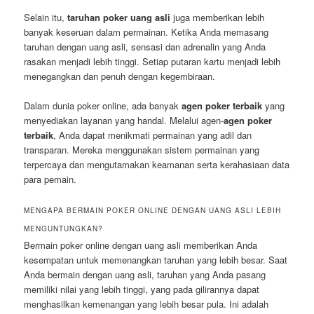
Selain itu,
taruhan poker uang asli
juga memberikan lebih
banyak keseruan dalam permainan. Ketika Anda memasang
taruhan dengan uang asli, sensasi dan adrenalin yang Anda
rasakan menjadi lebih tinggi. Setiap putaran kartu menjadi lebih
menegangkan dan penuh dengan kegembiraan.
Dalam dunia poker online, ada banyak
agen poker terbaik
yang
menyediakan layanan yang handal. Melalui agen-
agen poker
terbaik
, Anda dapat menikmati permainan yang adil dan
transparan. Mereka menggunakan sistem permainan yang
terpercaya dan mengutamakan keamanan serta kerahasiaan data
para pemain.
MENGAPA BERMAIN POKER ONLINE DENGAN UANG ASLI LEBIH
MENGUNTUNGKAN?
Bermain poker online dengan uang asli memberikan Anda
kesempatan untuk memenangkan taruhan yang lebih besar. Saat
Anda bermain dengan uang asli, taruhan yang Anda pasang
memiliki nilai yang lebih tinggi, yang pada gilirannya dapat
menghasilkan kemenangan yang lebih besar pula. Ini adalah