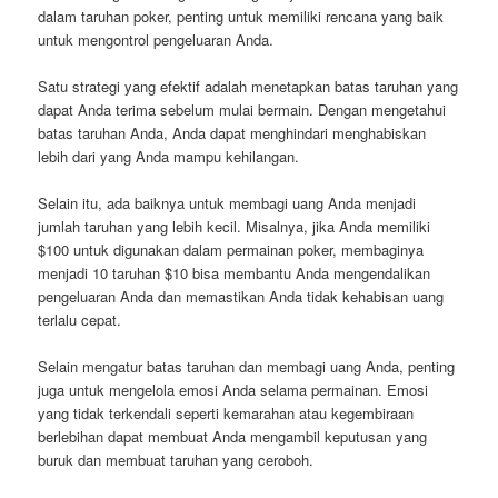
dalam taruhan poker, penting untuk memiliki rencana yang baik
untuk mengontrol pengeluaran Anda.
Satu strategi yang efektif adalah menetapkan batas taruhan yang
dapat Anda terima sebelum mulai bermain. Dengan mengetahui
batas taruhan Anda, Anda dapat menghindari menghabiskan
lebih dari yang Anda mampu kehilangan.
Selain itu, ada baiknya untuk membagi uang Anda menjadi
jumlah taruhan yang lebih kecil. Misalnya, jika Anda memiliki
$100 untuk digunakan dalam permainan poker, membaginya
menjadi 10 taruhan $10 bisa membantu Anda mengendalikan
pengeluaran Anda dan memastikan Anda tidak kehabisan uang
terlalu cepat.
Selain mengatur batas taruhan dan membagi uang Anda, penting
juga untuk mengelola emosi Anda selama permainan. Emosi
yang tidak terkendali seperti kemarahan atau kegembiraan
berlebihan dapat membuat Anda mengambil keputusan yang
buruk dan membuat taruhan yang ceroboh.