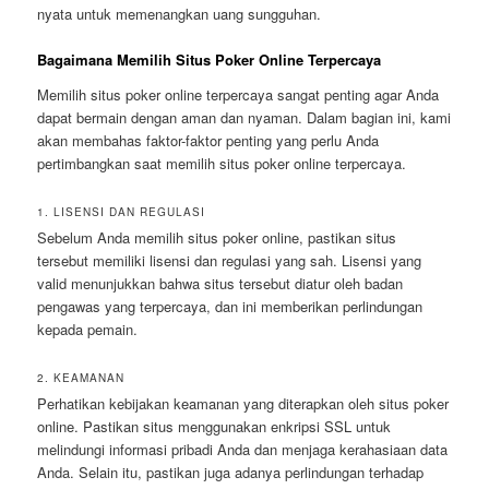
nyata untuk memenangkan uang sungguhan.
Bagaimana Memilih Situs Poker Online Terpercaya
Memilih situs poker online terpercaya sangat penting agar Anda
dapat bermain dengan aman dan nyaman. Dalam bagian ini, kami
akan membahas faktor-faktor penting yang perlu Anda
pertimbangkan saat memilih situs poker online terpercaya.
1. LISENSI DAN REGULASI
Sebelum Anda memilih situs poker online, pastikan situs
tersebut memiliki lisensi dan regulasi yang sah. Lisensi yang
valid menunjukkan bahwa situs tersebut diatur oleh badan
pengawas yang terpercaya, dan ini memberikan perlindungan
kepada pemain.
2. KEAMANAN
Perhatikan kebijakan keamanan yang diterapkan oleh situs poker
online. Pastikan situs menggunakan enkripsi SSL untuk
melindungi informasi pribadi Anda dan menjaga kerahasiaan data
Anda. Selain itu, pastikan juga adanya perlindungan terhadap