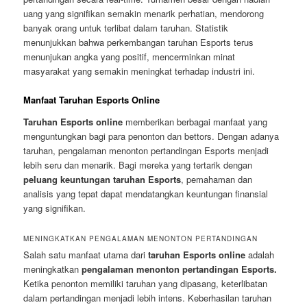
uang yang signifikan semakin menarik perhatian, mendorong
banyak orang untuk terlibat dalam taruhan. Statistik
menunjukkan bahwa perkembangan taruhan Esports terus
menunjukan angka yang positif, mencerminkan minat
masyarakat yang semakin meningkat terhadap industri ini.
Manfaat Taruhan Esports Online
Taruhan Esports online
memberikan berbagai manfaat yang
menguntungkan bagi para penonton dan bettors. Dengan adanya
taruhan, pengalaman menonton pertandingan Esports menjadi
lebih seru dan menarik. Bagi mereka yang tertarik dengan
peluang keuntungan taruhan Esports
, pemahaman dan
analisis yang tepat dapat mendatangkan keuntungan finansial
yang signifikan.
MENINGKATKAN PENGALAMAN MENONTON PERTANDINGAN
Salah satu manfaat utama dari
taruhan Esports online
adalah
meningkatkan
pengalaman menonton pertandingan Esports.
Ketika penonton memiliki taruhan yang dipasang, keterlibatan
dalam pertandingan menjadi lebih intens. Keberhasilan taruhan