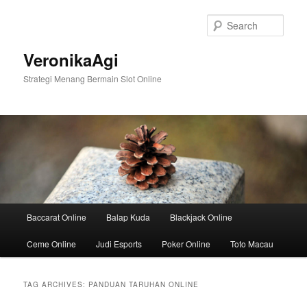
Skip
Skip
to
to
Sear
primary
secondary
content
content
VeronikaAgi
Strategi Menang Bermain Slot Online
Main
Baccarat Online
Balap Kuda
Blackjack Online
menu
Ceme Online
Judi Esports
Poker Online
Toto Macau
TAG ARCHIVES:
PANDUAN TARUHAN ONLINE