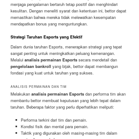
menjaga pengalaman bertaruh tetap positif dan menghindari
kesulitan. Dengan meneliti syarat dan ketentuan ini, bettor dapat
memastikan bahwa mereka tidak melewatkan kesempatan
mendapatkan bonus yang menguntungkan.
Strategi Taruhan Esports yang Efektif
Dalam dunia taruhan Esports, menerapkan strategi yang tepat
sangat penting untuk meningkatkan peluang kemenangan.
Melalui
analisis permainan Esports
secara mendetail dan
pengelolaan bankroll
yang bijak, bettor dapat membangun
fondasi yang kuat untuk taruhan yang sukses.
ANALISIS PERMAINAN DAN TIM
Melakukan
analisis permainan Esports
dan performa tim akan
membantu bettor membuat keputusan yang lebih tepat dalam
taruhan. Beberapa faktor yang perlu diperhatikan meliputi:
Performa terkini dari tim dan pemain.
Kondisi fisik dan mental para pemain.
Taktik yang digunakan oleh masing-masing tim dalam