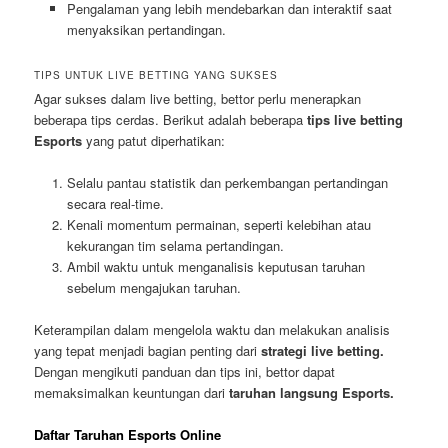
Pengalaman yang lebih mendebarkan dan interaktif saat
menyaksikan pertandingan.
TIPS UNTUK LIVE BETTING YANG SUKSES
Agar sukses dalam live betting, bettor perlu menerapkan
beberapa tips cerdas. Berikut adalah beberapa
tips live betting
Esports
yang patut diperhatikan:
Selalu pantau statistik dan perkembangan pertandingan
secara real-time.
Kenali momentum permainan, seperti kelebihan atau
kekurangan tim selama pertandingan.
Ambil waktu untuk menganalisis keputusan taruhan
sebelum mengajukan taruhan.
Keterampilan dalam mengelola waktu dan melakukan analisis
yang tepat menjadi bagian penting dari
strategi live betting.
Dengan mengikuti panduan dan tips ini, bettor dapat
memaksimalkan keuntungan dari
taruhan langsung Esports.
Daftar Taruhan Esports Online