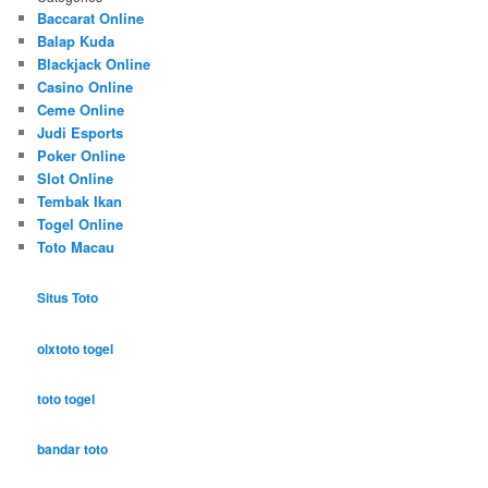
Baccarat Online
Balap Kuda
Blackjack Online
Casino Online
Ceme Online
Judi Esports
Poker Online
Slot Online
Tembak Ikan
Togel Online
Toto Macau
Situs Toto
olxtoto togel
toto togel
bandar toto