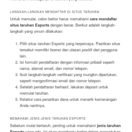
LANGKAH-LANGKAH MENDAFTAR DI SITUS TARUHAN
Untuk memulai, calon bettor harus memahami
cara mendaftar
situs taruhan Esports
dengan benar. Berikut adalah langkah-
langkah yang umum dilakukan:
Pilih situs taruhan Esports yang terpercaya. Pastikan situs
tersebut memiliki lisensi dan ulasan positif dari pengguna
lain.
Isi formulir pendaftaran dengan informasi pribadi seperti
nama, alamat email, dan nomor telepon.
Ikuti langkah-langkah verifikasi yang mungkin diperlukan,
seperti mengonfirmasi email dan nomor telepon.
Setelah pendaftaran berhasil, lakukan deposit untuk
memulai taruhan.
Ketahui cara penarikan dana untuk menarik kemenangan
Anda nantinya.
MEMAHAMI JENIS-JENIS TARUHAN ESPORTS
Sebelum mulai bertaruh, penting untuk memahami
jenis taruhan
Esports
yang ada. Ini akan membantu bettor dalam menentukan