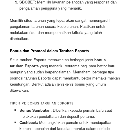
SBOBET:
Memiliki layanan pelanggan yang responsif dan
pengalaman pengguna yang menarik.
Memilih situs taruhan yang tepat akan sangat memengaruhi
pengalaman taruhan secara keseluruhan. Pastikan untuk
melakukan riset dan memperhatikan kriteria yang telah
disebutkan.
Bonus dan Promosi dalam Taruhan Esports
Situs taruhan Esports menawarkan berbagai jenis
bonus
taruhan Esports
yang menarik, terutama bagi para bettor baru
maupun yang sudah berpengalaman. Memahami berbagai tipe
promosi taruhan Esports dapat membantu bettor memaksimalkan
keuntungan. Berikut adalah jenis-jenis bonus yang umum
ditawarkan.
TIPE-TIPE BONUS TARUHAN ESPORTS
Bonus Sambutan:
Diberikan kepada pemain baru saat
melakukan pendaftaran dan deposit pertama.
Cashback:
Memungkinkan pemain untuk mendapatkan
kembali sebagian dari kerugian mereka dalam periode